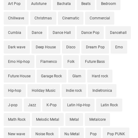
Art Pop
Autotune
Bachata
Beats
Bedroom
Chillwave
Christmas
Cinematic
Commercial
Cumbia
Dance
Dance Hall
Dance Pop
Dancehall
Dark wave
Deep House
Disco
Dream Pop
Emo
Emo Hip-hop
Flamenco
Folk
Future Bass
Future House
Garage Rock
Glam
Hard rock
Hip-hop
Holiday Music
Indie rock
Indietronica
J-pop
Jazz
K-Pop
Latin Hip-Hop
Latin Rock
Math Rock
Melodic Metal
Metal
Metalcore
New wave
Noise Rock
Nu Metal
Pop
Pop PUNK