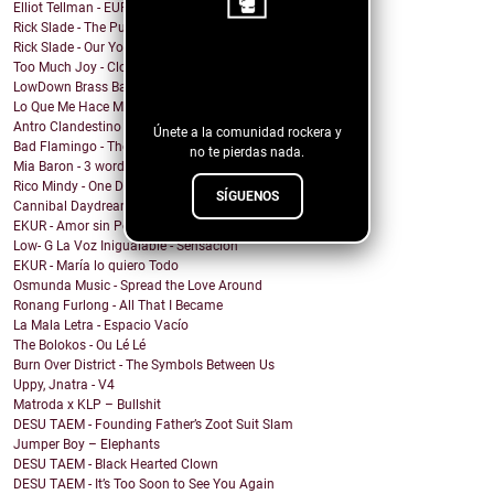
Elliot Tellman - EUPHORIA
Rick Slade - The Pub was our Gym
Rick Slade - Our Youngsters
¡Sigue nuestro
Too Much Joy - Clowns (but Ska)
LowDown Brass Band - Echoes of a Photo
blog!
Lo Que Me Hace Mal - Matanza
Antro Clandestino - Playa y Sol
Únete a la comunidad rockera y
Bad Flamingo - The Fruit
no te pierdas nada.
Mia Baron - 3 words
Rico Mindy - One Day I...
SÍGUENOS
Cannibal Daydream - Baby, Can't You Feel My Sickness?
EKUR - Amor sin Permiso (Love is Love)
Low- G La Voz Inigualable - Sensacion
EKUR - María lo quiero Todo
Osmunda Music - Spread the Love Around
Ronang Furlong - All That I Became
La Mala Letra - Espacio Vacío
The Bolokos - Ou Lé Lé
Burn Over District - The Symbols Between Us
Uppy, Jnatra - V4
Matroda x KLP – Bullshit
DESU TAEM - Founding Father’s Zoot Suit Slam
Jumper Boy – Elephants
DESU TAEM - Black Hearted Clown
DESU TAEM - It’s Too Soon to See You Again