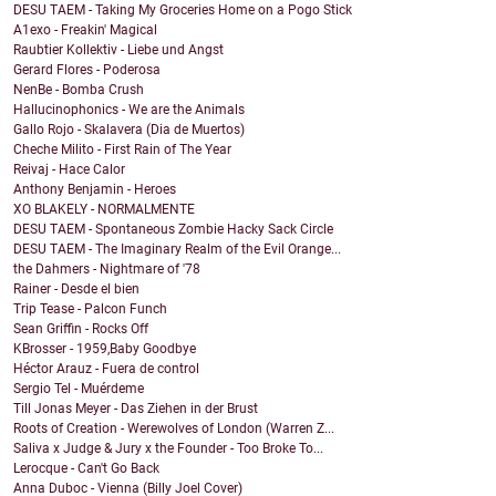
DESU TAEM - Taking My Groceries Home on a Pogo Stick
A1exo - Freakin' Magical
Raubtier Kollektiv - Liebe und Angst
Gerard Flores - Poderosa
NenBe - Bomba Crush
Hallucinophonics - We are the Animals
Gallo Rojo - Skalavera (Dia de Muertos)
Cheche Milito - First Rain of The Year
Reivaj - Hace Calor
Anthony Benjamin - Heroes
XO BLAKELY - NORMALMENTE
DESU TAEM - Spontaneous Zombie Hacky Sack Circle
DESU TAEM - The Imaginary Realm of the Evil Orange...
the Dahmers - Nightmare of '78
Rainer - Desde el bien
Trip Tease - Palcon Funch
Sean Griffin - Rocks Off
KBrosser - 1959,Baby Goodbye
Héctor Arauz - Fuera de control
Sergio Tel - Muérdeme
Till Jonas Meyer - Das Ziehen in der Brust
Roots of Creation - Werewolves of London (Warren Z...
Saliva x Judge & Jury x the Founder - Too Broke To...
Lerocque - Can't Go Back
Anna Duboc - Vienna (Billy Joel Cover)