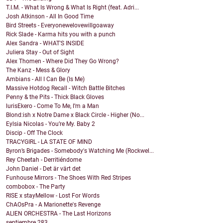
T.I.M. - What Is Wrong & What Is Right (feat. Adri...
Josh Atkinson - All In Good Time
Bird Streets - Everyonewelovewillgoaway
Rick Slade - Karma hits you with a punch
Alex Sandra - WHAT'S INSIDE
Juliera Stay - Out of Sight
Alex Thomen - Where Did They Go Wrong?
The Kanz - Mess & Glory
Ambians - All I Can Be (Is Me)
Massive Hotdog Recall - Witch Battle Bitches
Penny & the Pits - Thick Black Gloves
lurisEkero - Come To Me, I’m a Man
Blond:ish x Notre Dame x Black Circle - Higher (No...
Eylsia Nicolas - You’re My. Baby 2
Discip - Off The Clock
TRACYGIRL - LA STATE OF MIND
Byron’s Brigades - Somebody's Watching Me (Rockwel...
Rey Cheetah - Derritiéndome
John Daniel - Det är värt det
Funhouse Mirrors - The Shoes With Red Stripes
combobox - The Party
RISE x stayMellow - Lost For Words
ChAOsPra - A Marionette's Revenge
ALIEN ORCHESTRA - The Last Horizons
septiembre
283