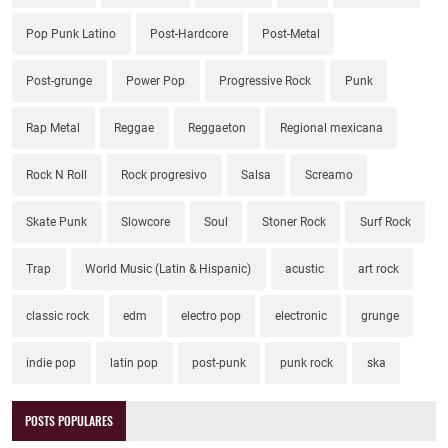
Pop Punk Latino
Post-Hardcore
Post-Metal
Post-grunge
Power Pop
Progressive Rock
Punk
Rap Metal
Reggae
Reggaeton
Regional mexicana
Rock N Roll
Rock progresivo
Salsa
Screamo
Skate Punk
Slowcore
Soul
Stoner Rock
Surf Rock
Trap
World Music (Latin & Hispanic)
acustic
art rock
classic rock
edm
electro pop
electronic
grunge
indie pop
latin pop
post-punk
punk rock
ska
POSTS POPULARES