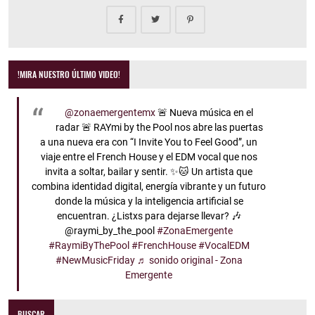
!MIRA NUESTRO ÚLTIMO VIDEO!
@zonaemergentemx
🚨 Nueva música en el
radar 🚨 RAYmi by the Pool nos abre las puertas
a una nueva era con “I Invite You to Feel Good”, un
viaje entre el French House y el EDM vocal que nos
invita a soltar, bailar y sentir. ✨🐱 Un artista que
combina identidad digital, energía vibrante y un futuro
donde la música y la inteligencia artificial se
encuentran. ¿Listxs para dejarse llevar? 🎶
@raymi_by_the_pool
#ZonaEmergente
#RaymiByThePool
#FrenchHouse
#VocalEDM
#NewMusicFriday
♬ sonido original - Zona
Emergente
BUSCAR