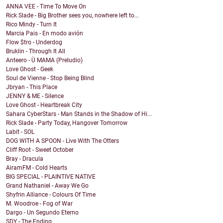
ANNA VEE - Time To Move On
Rick Slade - Big Brother sees you, nowhere left to...
Rico Mindy - Turn It
Marcia Pais - En modo avión
Flow $tro - Underdog
Bruklin - Through It All
Anteero - Ü MAMA (Preludio)
Love Ghost - Geek
Soul de Vienne - Stop Being Blind
Jbryan - This Place
JENNY & ME - Silence
Love Ghost - Heartbreak City
Sahara CyberStars - Man Stands in the Shadow of Hi...
Rick Slade - Party Today, Hangover Tomorrow
Labit - SOL
DOG WITH A SPOON - Live With The Otters
Cliff Root - Sweet October
Bray - Dracula
AiramFM - Cold Hearts
BIG SPECIAL - PLAINTIVE NATIVE
Grand Nathaniel - Away We Go
Shyfrin Alliance - Colours Of Time
M. Woodroe - Fog of War
Dargo - Un Segundo Eterno
SDY - The Ending