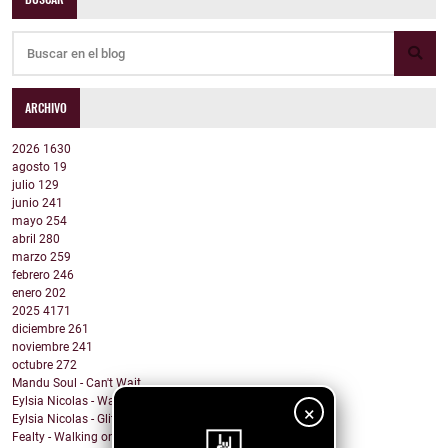
ARCHIVO
2026
1630
agosto
19
julio
129
junio
241
mayo
254
abril
280
marzo
259
febrero
246
enero
202
2025
4171
diciembre
261
noviembre
241
octubre
272
Mandu Soul - Can't Wait
Eylsia Nicolas - Wake Up In The Morning
×
Eylsia Nicolas - Glitter and Glam
Fealty - Walking on Hands