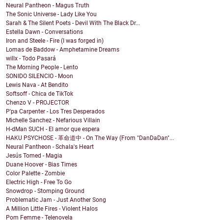
Neural Pantheon - Magus Truth
The Sonic Universe - Lady Like You
Sarah & The Silent Poets - Devil With The Black Dr...
Estella Dawn - Conversations
Iron and Steele - Fire (I was forged in)
Lomas de Baddow - Amphetamine Dreams
willx - Todo Pasará
The Morning People - Lento
SONIDO SILENCIO - Moon
Lewis Nava - At Bendito
Softsoff - Chica de TikTok
Chenzo V - PROJECTOR
P'pa Carpenter - Los Tres Desperados
Michelle Sanchez - Nefarious Villain
H-dMan SUCH - El amor que espera
HAKU PSYCHOSE - 革命道中 - On The Way (From "DanDaDan"...
Neural Pantheon - Schala's Heart
Jesús Tomed - Magia
Duane Hoover - Bias Times
Color Palette - Zombie
Electric High - Free To Go
Snowdrop - Stomping Ground
Problematic Jam - Just Another Song
A Million Little Fires - Violent Halos
Pom Femme - Telenovela