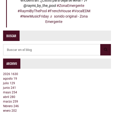
encuentran. ¿Listxs para dejarse llevar? 🎶
@raymi_by_the_pool
#ZonaEmergente
#RaymiByThePool
#FrenchHouse
#VocalEDM
#NewMusicFriday
♬ sonido original - Zona
Emergente
BUSCAR
ARCHIVO
2026
1630
agosto
19
julio
129
junio
241
mayo
254
abril
280
marzo
259
febrero
246
enero
202