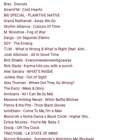
Bray - Dracula
AiramFM - Cold Hearts
BIG SPECIAL - PLAINTIVE NATIVE
Grand Nathaniel - Away We Go
Shyfrin Alliance - Colours Of Time
M. Woodroe - Fog of War
Dargo - Un Segundo Eterno
SDY - The Ending
T.I.M. - What Is Wrong & What Is Right (feat. Adri...
Josh Atkinson - All In Good Time
Bird Streets - Everyonewelovewillgoaway
Rick Slade - Karma hits you with a punch
Alex Sandra - WHAT'S INSIDE
Juliera Stay - Out of Sight
Alex Thomen - Where Did They Go Wrong?
The Kanz - Mess & Glory
Ambians - All I Can Be (Is Me)
Massive Hotdog Recall - Witch Battle Bitches
Penny & the Pits - Thick Black Gloves
lurisEkero - Come To Me, I’m a Man
Blond:ish x Notre Dame x Black Circle - Higher (No...
Eylsia Nicolas - You’re My. Baby 2
Discip - Off The Clock
TRACYGIRL - LA STATE OF MIND
Byron’s Brigades - Somebody's Watching Me (Rockwel...