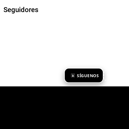
Seguidores
×
SÍGUENOS
Ya te sigo