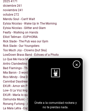
2025
4171
diciembre
261
noviembre
241
octubre
272
Mandu Soul - Can't Wait
Eylsia Nicolas - Wake Up In The Morning
Eylsia Nicolas - Glitter and Glam
Fealty - Walking on Hands
Elliot Tellman - EUPHORIA
Rick Slade - The Pub was our Gym
Rick Slade - Our Youngsters
Too Much Joy - Clowns (but Ska)
LowDown Brass Band - Echoes of a Photo
Lo Que Me Hace Mal - Matanza
×
Antro Clandestino - Playa y Sol
Bad Flamingo - The Fruit
Mia Baron - 3 words
Rico Mindy - One Day I...
Cannibal Daydream - Baby, Can't You Feel My Sickness?
EKUR - Amor sin Permiso (Love is Love)
¡Sigue nuestro
Low- G La Voz Inigualable - Sensacion
blog!
EKUR - María lo quiero Todo
Osmunda Music - Spread the Love Around
Únete a la comunidad rockera y
Ronang Furlong - All That I Became
no te pierdas nada.
La Mala Letra - Espacio Vacío