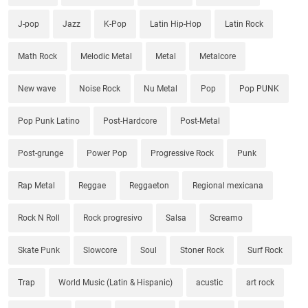
J-pop
Jazz
K-Pop
Latin Hip-Hop
Latin Rock
Math Rock
Melodic Metal
Metal
Metalcore
New wave
Noise Rock
Nu Metal
Pop
Pop PUNK
Pop Punk Latino
Post-Hardcore
Post-Metal
Post-grunge
Power Pop
Progressive Rock
Punk
Rap Metal
Reggae
Reggaeton
Regional mexicana
Rock N Roll
Rock progresivo
Salsa
Screamo
Skate Punk
Slowcore
Soul
Stoner Rock
Surf Rock
Trap
World Music (Latin & Hispanic)
acustic
art rock