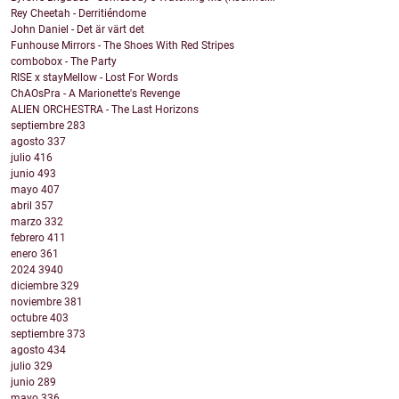
Rey Cheetah - Derritiéndome
John Daniel - Det är värt det
Funhouse Mirrors - The Shoes With Red Stripes
combobox - The Party
RISE x stayMellow - Lost For Words
ChAOsPra - A Marionette's Revenge
ALIEN ORCHESTRA - The Last Horizons
septiembre
283
agosto
337
julio
416
junio
493
mayo
407
abril
357
marzo
332
febrero
411
enero
361
2024
3940
diciembre
329
noviembre
381
octubre
403
septiembre
373
agosto
434
julio
329
junio
289
mayo
336