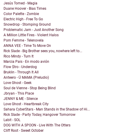
Jesús Tomed - Magia
Duane Hoover - Bias Times
Color Palette - Zombie
Electric High - Free To Go
Snowdrop - Stomping Ground
Problematic Jam - Just Another Song
A Million Little Fires - Violent Halos
Pom Femme - Telenovela
ANNA VEE - Time To Move On
Rick Slade - Big Brother sees you, nowhere left to...
Rico Mindy - Turn It
Marcia Pais - En modo avión
Flow $tro - Underdog
Bruklin - Through It All
Anteero - Ü MAMA (Preludio)
Love Ghost - Geek
Soul de Vienne - Stop Being Blind
Jbryan - This Place
JENNY & ME - Silence
Love Ghost - Heartbreak City
Sahara CyberStars - Man Stands in the Shadow of Hi...
Rick Slade - Party Today, Hangover Tomorrow
Labit - SOL
DOG WITH A SPOON - Live With The Otters
Cliff Root - Sweet October