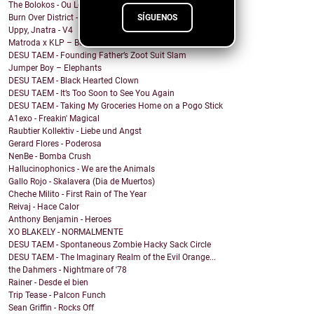
The Bolokos - Ou Lé Lé
SÍGUENOS
Burn Over District - The Symbols Between Us
Uppy, Jnatra - V4
Matroda x KLP – Bullshit
DESU TAEM - Founding Father’s Zoot Suit Slam
Jumper Boy – Elephants
DESU TAEM - Black Hearted Clown
DESU TAEM - It’s Too Soon to See You Again
DESU TAEM - Taking My Groceries Home on a Pogo Stick
A1exo - Freakin' Magical
Raubtier Kollektiv - Liebe und Angst
Gerard Flores - Poderosa
NenBe - Bomba Crush
Hallucinophonics - We are the Animals
Gallo Rojo - Skalavera (Dia de Muertos)
Cheche Milito - First Rain of The Year
Reivaj - Hace Calor
Anthony Benjamin - Heroes
XO BLAKELY - NORMALMENTE
DESU TAEM - Spontaneous Zombie Hacky Sack Circle
DESU TAEM - The Imaginary Realm of the Evil Orange...
the Dahmers - Nightmare of '78
Rainer - Desde el bien
Trip Tease - Palcon Funch
Sean Griffin - Rocks Off