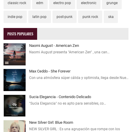
classic rock
edm
electro pop
electronic
grunge
indie pop
latin pop
post-punk
punk rock
ska
POSTS POPULARES
Naomi August - American Zen
Naomi August presenta "American Zen" , una can…
Max Ceddo - She Forever
Con una atmósfera súper cálida y optimista, llega desde Nue…
Sucia Elegancia - Contenido Delicado
"Sucia Elegancia" no es apto para sensibles, co…
New Silver Girl: Blue Room
NEW SILVER GIRL : Es una agrupación que rompe con los