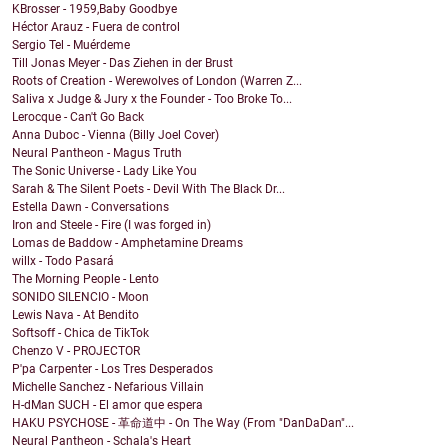
KBrosser - 1959,Baby Goodbye
Héctor Arauz - Fuera de control
Sergio Tel - Muérdeme
Till Jonas Meyer - Das Ziehen in der Brust
Roots of Creation - Werewolves of London (Warren Z...
Saliva x Judge & Jury x the Founder - Too Broke To...
Lerocque - Can't Go Back
Anna Duboc - Vienna (Billy Joel Cover)
Neural Pantheon - Magus Truth
The Sonic Universe - Lady Like You
Sarah & The Silent Poets - Devil With The Black Dr...
Estella Dawn - Conversations
Iron and Steele - Fire (I was forged in)
Lomas de Baddow - Amphetamine Dreams
willx - Todo Pasará
The Morning People - Lento
SONIDO SILENCIO - Moon
Lewis Nava - At Bendito
Softsoff - Chica de TikTok
Chenzo V - PROJECTOR
P'pa Carpenter - Los Tres Desperados
Michelle Sanchez - Nefarious Villain
H-dMan SUCH - El amor que espera
HAKU PSYCHOSE - 革命道中 - On The Way (From "DanDaDan"...
Neural Pantheon - Schala's Heart