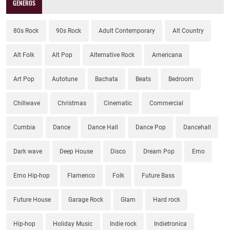
GÉNEROS
80s Rock
90s Rock
Adult Contemporary
Alt Country
Alt Folk
Alt Pop
Alternative Rock
Americana
Art Pop
Autotune
Bachata
Beats
Bedroom
Chillwave
Christmas
Cinematic
Commercial
Cumbia
Dance
Dance Hall
Dance Pop
Dancehall
Dark wave
Deep House
Disco
Dream Pop
Emo
Emo Hip-hop
Flamenco
Folk
Future Bass
Future House
Garage Rock
Glam
Hard rock
Hip-hop
Holiday Music
Indie rock
Indietronica