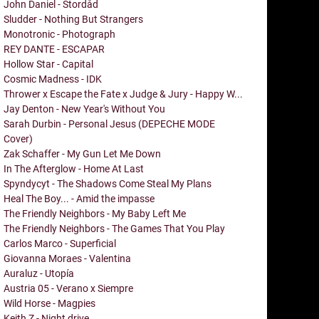
John Daniel - Stordåd
Sludder - Nothing But Strangers
Monotronic - Photograph
REY DANTE - ESCAPAR
Hollow Star - Capital
Cosmic Madness - IDK
Thrower x Escape the Fate x Judge & Jury - Happy W...
Jay Denton - New Year's Without You
Sarah Durbin - Personal Jesus (DEPECHE MODE
Cover)
Zak Schaffer - My Gun Let Me Down
In The Afterglow - Home At Last
Spyndycyt - The Shadows Come Steal My Plans
Heal The Boy... - Amid the impasse
The Friendly Neighbors - My Baby Left Me
The Friendly Neighbors - The Games That You Play
Carlos Marco - Superficial
Giovanna Moraes - Valentina
Auraluz - Utopía
Austria 05 - Verano x Siempre
Wild Horse - Magpies
Keith Z - Night drive