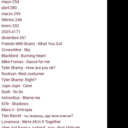
mayo
254
abril
280
marzo
259
febrero
246
enero
202
2025
4171
diciembre
261
Friends With Boats - What You Got
CrowsAlive - Sky
Blackbird - Burning Heart
Mike Franao - Dance for me
Tyler Shamy - How are you ok?
Rockvyn -Best costumer
Tyler Shamy- Right?
Jupe Jupe - Cane
Sush - So So
Antoni0us - Blame me
KiTe - Shadows
Mara V - Entropía
Tian Barret - ты знаешь, где мои ключи?
Lovanova - We're All In It Together
Alien Ant Farm x Judge & Jury - Bad Attitude