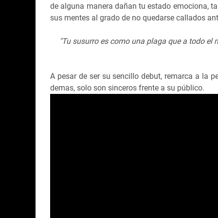
de alguna manera dañan tu estado emociona, ta
sus mentes al grado de no quedarse callados ant
"Tu susurro es como una plaga que a todo el m
A pesar de ser su sencillo debut, remarca a la 
demas, solo son sinceros frente a su público.