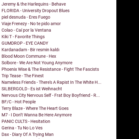
Jeremy & the Harlequins - Behave
FLORIDA - University Dropout Blues
piel desnuda - Eres Fuego
Viaje Frenezy - No te pido amor
Colao - Caí por la Ventana
Kiki T - Favorite Things
GUMDROP - EYE CANDY
Kardanadam - Bir resmin kaldı
Blood Moon Commune - Hex
Solbore - We Are Not Young Anymore
Phoenix Wise & The Resistance - Fight The Fascists
Trip Tease - The Finest
Nameless Friends - There's A Rapist In The White H...
SILBERGOLD - Es ist Weihnacht
Nervous City Nervous Self - Frat Boy Boyfriend - R...
BF/C - Hot People
Terry Blaze - Where The Heart Goes
M7 - I Don’t Wanna Be Here Anymore
PANIC CULTS - Hesitation
Gerina - Tu No Lo Ves
Dax - Diary Of A Trying Man