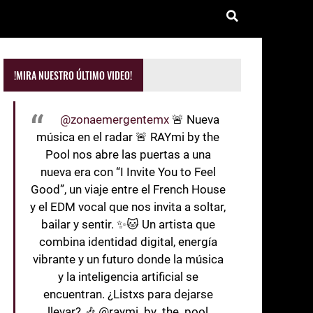
!MIRA NUESTRO ÚLTIMO VIDEO!
@zonaemergentemx
🚨 Nueva
música en el radar 🚨 RAYmi by the
Pool nos abre las puertas a una
nueva era con “I Invite You to Feel
Good”, un viaje entre el French House
y el EDM vocal que nos invita a soltar,
bailar y sentir. ✨🐱 Un artista que
combina identidad digital, energía
vibrante y un futuro donde la música
y la inteligencia artificial se
encuentran. ¿Listxs para dejarse
llevar? 🎶 @raymi_by_the_pool