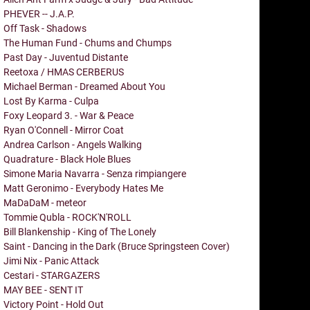
PHEVER -- J.A.P.
Off Task - Shadows
The Human Fund - Chums and Chumps
Past Day - Juventud Distante
Reetoxa / HMAS CERBERUS
Michael Berman - Dreamed About You
Lost By Karma - Culpa
Foxy Leopard 3. - War & Peace
Ryan O'Connell - Mirror Coat
Andrea Carlson - Angels Walking
Quadrature - Black Hole Blues
Simone Maria Navarra - Senza rimpiangere
Matt Geronimo - Everybody Hates Me
MaDaDaM - meteor
Tommie Qubla - ROCK'N'ROLL
Bill Blankenship - King of The Lonely
Saint - Dancing in the Dark (Bruce Springsteen Cover)
Jimi Nix - Panic Attack
Cestari - STARGAZERS
MAY BEE - SENT IT
Victory Point - Hold Out