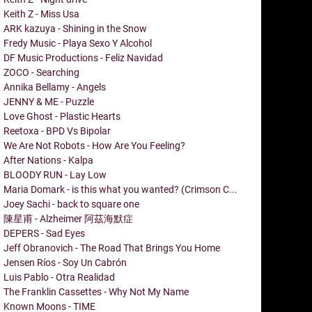
Keith Z - Miss Usa
ARK kazuya - Shining in the Snow
Fredy Music - Playa Sexo Y Alcohol
DF Music Productions - Feliz Navidad
ZOCO - Searching
Annika Bellamy - Angels
JENNY & ME - Puzzle
Love Ghost - Plastic Hearts
Reetoxa - BPD Vs Bipolar
We Are Not Robots - How Are You Feeling?
After Nations - Kalpa
BLOODY RUN - Lay Low
Maria Domark - is this what you wanted? (Crimson C...
Joey Sachi - back to square one
陳星甫 - Alzheimer 阿茲海默症
DEPERS - Sad Eyes
Jeff Obranovich - The Road That Brings You Home
Jensen Ríos - Soy Un Cabrón
Luis Pablo - Otra Realidad
The Franklin Cassettes - Why Not My Name
Known Moons - TIME