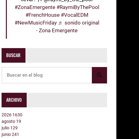
#ZonaEmergente
#RaymiByThePool
#FrenchHouse
#VocalEDM
#NewMusicFriday
♬ sonido original
- Zona Emergente
BUSCAR
ARCHIVO
2026
1630
agosto
19
julio
129
junio
241