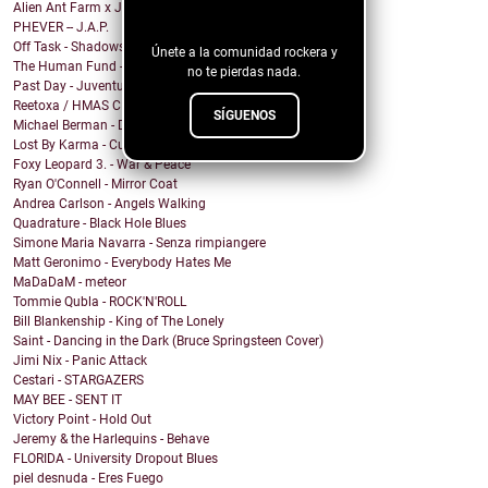
Alien Ant Farm x Judge & Jury - Bad Attitude
blog!
PHEVER -- J.A.P.
Off Task - Shadows
Únete a la comunidad rockera y
The Human Fund - Chums and Chumps
no te pierdas nada.
Past Day - Juventud Distante
Reetoxa / HMAS CERBERUS
SÍGUENOS
Michael Berman - Dreamed About You
Lost By Karma - Culpa
Foxy Leopard 3. - War & Peace
Ryan O'Connell - Mirror Coat
Andrea Carlson - Angels Walking
Quadrature - Black Hole Blues
Simone Maria Navarra - Senza rimpiangere
Matt Geronimo - Everybody Hates Me
MaDaDaM - meteor
Tommie Qubla - ROCK'N'ROLL
Bill Blankenship - King of The Lonely
Saint - Dancing in the Dark (Bruce Springsteen Cover)
Jimi Nix - Panic Attack
Cestari - STARGAZERS
MAY BEE - SENT IT
Victory Point - Hold Out
Jeremy & the Harlequins - Behave
FLORIDA - University Dropout Blues
piel desnuda - Eres Fuego