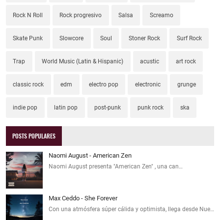
Rock N Roll
Rock progresivo
Salsa
Screamo
Skate Punk
Slowcore
Soul
Stoner Rock
Surf Rock
Trap
World Music (Latin & Hispanic)
acustic
art rock
classic rock
edm
electro pop
electronic
grunge
indie pop
latin pop
post-punk
punk rock
ska
POSTS POPULARES
Naomi August - American Zen
Naomi August presenta "American Zen" , una can…
Max Ceddo - She Forever
Con una atmósfera súper cálida y optimista, llega desde Nue…