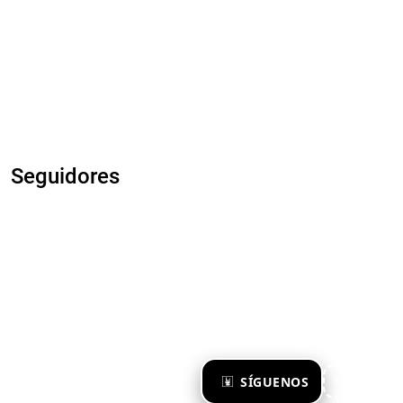
Seguidores
×
SÍGUENOS
Ya te sigo