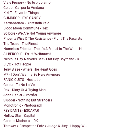
Viaje Frenezy - No te pido amor
Colao - Caí por la Ventana
Kiki T - Favorite Things
GUMDROP - EYE CANDY
Kardanadam - Bir resmin kaldı
Blood Moon Commune - Hex
Solbore - We Are Not Young Anymore
Phoenix Wise & The Resistance - Fight The Fascists
Trip Tease - The Finest
Nameless Friends - There's A Rapist In The White H...
SILBERGOLD - Es ist Weihnacht
Nervous City Nervous Self - Frat Boy Boyfriend - R...
BF/C - Hot People
Terry Blaze - Where The Heart Goes
M7 - I Don’t Wanna Be Here Anymore
PANIC CULTS - Hesitation
Gerina - Tu No Lo Ves
Dax - Diary Of A Trying Man
John Daniel - Stordåd
Sludder - Nothing But Strangers
Monotronic - Photograph
REY DANTE - ESCAPAR
Hollow Star - Capital
Cosmic Madness - IDK
Thrower x Escape the Fate x Judge & Jury - Happy W...