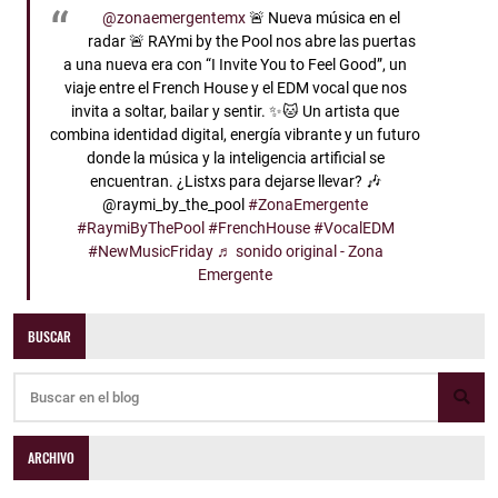
@zonaemergentemx
🚨 Nueva música en el
radar 🚨 RAYmi by the Pool nos abre las puertas
a una nueva era con “I Invite You to Feel Good”, un
viaje entre el French House y el EDM vocal que nos
invita a soltar, bailar y sentir. ✨🐱 Un artista que
combina identidad digital, energía vibrante y un futuro
donde la música y la inteligencia artificial se
encuentran. ¿Listxs para dejarse llevar? 🎶
@raymi_by_the_pool
#ZonaEmergente
#RaymiByThePool
#FrenchHouse
#VocalEDM
#NewMusicFriday
♬ sonido original - Zona
Emergente
BUSCAR
ARCHIVO