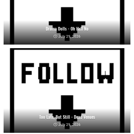
Drama Dolls - Oh Hell No
July 29, 2026
Too Late, But Still - Dead Venues
July 29, 2026