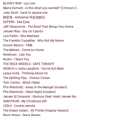
BLOODY RUN - Lay Low
Maria Domark - is this what you wanted? (Crimson C...
Joey Sachi - back to square one
陳星甫 - Alzheimer 阿茲海默症
DEPERS - Sad Eyes
Jeff Obranovich - The Road That Brings You Home
Jensen Ríos - Soy Un Cabrón
Luis Pablo - Otra Realidad
The Franklin Cassettes - Why Not My Name
Known Moons - TIME
The Mahers - Come on Home
Rivertown - Like You
Nurko - I Want You
THE ROCK MODELS - SAFE TONIGHT
WENCH x Jodie Langford - You've Got Male
Lasya Kolla - Thinking About Us
The Spitting Pips - Vicious Circles
Tom Conlon - What I Need
Phil Weinholtz - Away in the Manger (modern)
Phil Weinholtz - Silent Night (modern)
Jensen & Company - Glorious (feat. Heidi Jensen No...
SAM PIKAR - My Christmas Gift
CER-O - Control remoto
The Dream Eaters - 3D Printer (Vagina Version)
Black Steam - Black Blades