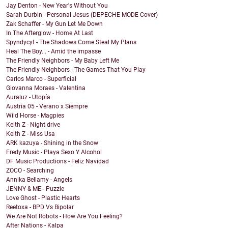
Jay Denton - New Year's Without You
Sarah Durbin - Personal Jesus (DEPECHE MODE Cover)
Zak Schaffer - My Gun Let Me Down
In The Afterglow - Home At Last
Spyndycyt - The Shadows Come Steal My Plans
Heal The Boy... - Amid the impasse
The Friendly Neighbors - My Baby Left Me
The Friendly Neighbors - The Games That You Play
Carlos Marco - Superficial
Giovanna Moraes - Valentina
Auraluz - Utopía
Austria 05 - Verano x Siempre
Wild Horse - Magpies
Keith Z - Night drive
Keith Z - Miss Usa
ARK kazuya - Shining in the Snow
Fredy Music - Playa Sexo Y Alcohol
DF Music Productions - Feliz Navidad
ZOCO - Searching
Annika Bellamy - Angels
JENNY & ME - Puzzle
Love Ghost - Plastic Hearts
Reetoxa - BPD Vs Bipolar
We Are Not Robots - How Are You Feeling?
After Nations - Kalpa