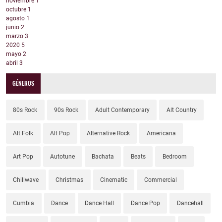
noviembre
1
octubre
1
agosto
1
junio
2
marzo
3
2020
5
mayo
2
abril
3
GÉNEROS
80s Rock
90s Rock
Adult Contemporary
Alt Country
Alt Folk
Alt Pop
Alternative Rock
Americana
Art Pop
Autotune
Bachata
Beats
Bedroom
Chillwave
Christmas
Cinematic
Commercial
Cumbia
Dance
Dance Hall
Dance Pop
Dancehall