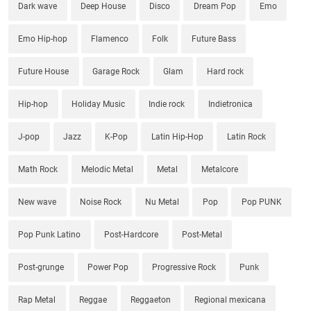
Dark wave
Deep House
Disco
Dream Pop
Emo
Emo Hip-hop
Flamenco
Folk
Future Bass
Future House
Garage Rock
Glam
Hard rock
Hip-hop
Holiday Music
Indie rock
Indietronica
J-pop
Jazz
K-Pop
Latin Hip-Hop
Latin Rock
Math Rock
Melodic Metal
Metal
Metalcore
New wave
Noise Rock
Nu Metal
Pop
Pop PUNK
Pop Punk Latino
Post-Hardcore
Post-Metal
Post-grunge
Power Pop
Progressive Rock
Punk
Rap Metal
Reggae
Reggaeton
Regional mexicana