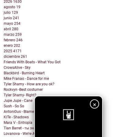
2026
1630
agosto
19
julio
129
junio
241
mayo
254
abril
280
marzo
259
febrero
246
enero
202
2025
4171
diciembre
261
Friends With Boats - What You Got
CrowsAlive - Sky
Blackbird - Burning Heart
Mike Franao - Dance for me
Tyler Shamy - How are you ok?
Rockvyn -Best costumer
Tyler Shamy- Right?
Jupe Jupe - Cane
×
Sush - So So
Antoni0us - Blame me
KiTe - Shadows
Mara V - Entropía
Tian Barret - ты знаешь, где мои ключи?
¡Sigue nuestro
Lovanova - We're All In It Together