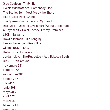
Greg Coulson - Thirty Eight
Eyezic x demotapes - Somebody Else
The Scarlet Son - Meet Me by the Shore
Like a Dead Poet - Shine
The Queen's Giant - Back To My Heart
Desk Job - I Used to Give a Sh*t (About Christmas)
A Days Wait x Color Theory - Empty Promises
L3ON - Sálvame
Howlin Ribmen - The Longing
Lauren Dessinger - Deep Blue
willoh - NOSTRINGS
Helladdict - Homeless
Jordan Maye - The Puppeteer (feat. Rebecca Soul)
GRIND - Pan Am Jet
noviembre
241
octubre
272
septiembre
283
agosto
337
julio
416
junio
493
mayo
407
abril
357
marzo
332
febrero
411
enero
361