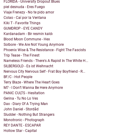
FLORIDA - University Dropout Blues
piel desnuda - Eres Fuego
Viaje Frenezy - No te pido amor
Colao - Caí por la Ventana
Kiki T - Favorite Things
GUMDROP - EYE CANDY
Kardanadam - Bir resmin kaldı
Blood Moon Commune - Hex
Solbore - We Are Not Young Anymore
Phoenix Wise & The Resistance - Fight The Fascists
Trip Tease - The Finest
Nameless Friends - There's A Rapist In The White H...
SILBERGOLD - Es ist Weihnacht
Nervous City Nervous Self - Frat Boy Boyfriend - R...
BF/C - Hot People
Terry Blaze - Where The Heart Goes
M7 - I Don’t Wanna Be Here Anymore
PANIC CULTS - Hesitation
Gerina - Tu No Lo Ves
Dax - Diary Of A Trying Man
John Daniel - Stordåd
Sludder - Nothing But Strangers
Monotronic - Photograph
REY DANTE - ESCAPAR
Hollow Star - Capital