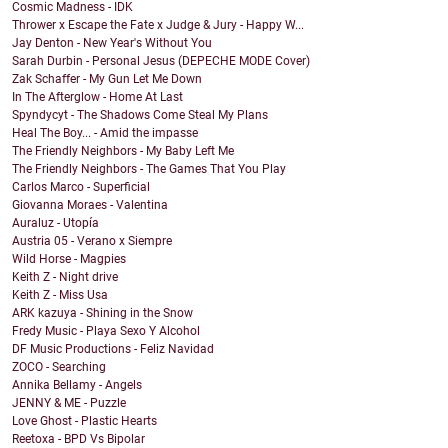
Cosmic Madness - IDK
Thrower x Escape the Fate x Judge & Jury - Happy W...
Jay Denton - New Year's Without You
Sarah Durbin - Personal Jesus (DEPECHE MODE Cover)
Zak Schaffer - My Gun Let Me Down
In The Afterglow - Home At Last
Spyndycyt - The Shadows Come Steal My Plans
Heal The Boy... - Amid the impasse
The Friendly Neighbors - My Baby Left Me
The Friendly Neighbors - The Games That You Play
Carlos Marco - Superficial
Giovanna Moraes - Valentina
Auraluz - Utopía
Austria 05 - Verano x Siempre
Wild Horse - Magpies
Keith Z - Night drive
Keith Z - Miss Usa
ARK kazuya - Shining in the Snow
Fredy Music - Playa Sexo Y Alcohol
DF Music Productions - Feliz Navidad
ZOCO - Searching
Annika Bellamy - Angels
JENNY & ME - Puzzle
Love Ghost - Plastic Hearts
Reetoxa - BPD Vs Bipolar