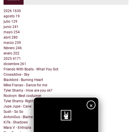
2026
1630
agosto
19
julio
129
junio
241
mayo
254
abril
280
marzo
259
febrero
246
enero
202
2025
4171
diciembre
261
Friends With Boats - What You Got
CrowsAlive - Sky
Blackbird - Burning Heart
Mike Franao - Dance for me
Tyler Shamy - How are you ok?
Rockvyn -Best costumer
Tyler Shamy- Right?
×
Jupe Jupe - Cane
Sush - So So
Antoni0us - Blame me
KiTe - Shadows
Mara V - Entropía