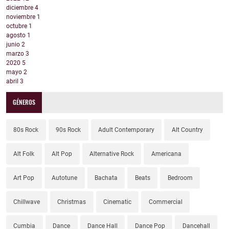
diciembre
4
noviembre
1
octubre
1
agosto
1
junio
2
marzo
3
2020
5
mayo
2
abril
3
GÉNEROS
80s Rock
90s Rock
Adult Contemporary
Alt Country
Alt Folk
Alt Pop
Alternative Rock
Americana
Art Pop
Autotune
Bachata
Beats
Bedroom
Chillwave
Christmas
Cinematic
Commercial
Cumbia
Dance
Dance Hall
Dance Pop
Dancehall