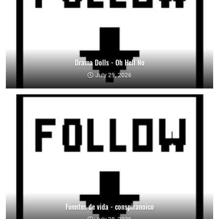
Drama Dolls - Oh Hell No
July 29, 2026
Fuentes de vida - conspiranoico