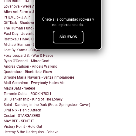
¡Sigue nuestro
Tian Barret - ты знаешь, где мои ключи?
Lovanova - We're All In It Together
blog!
Alien Ant Farm x Judge & Jury - Bad Attitude
PHEVER -- J.A.P.
Únete a la comunidad rockera y
Off Task - Shadows
no te pierdas nada.
The Human Fund - Chums and Chumps
Past Day - Juventud Distante
SÍGUENOS
Reetoxa / HMAS CERBERUS
Michael Berman - Dreamed About You
Lost By Karma - Culpa
Foxy Leopard 3. - War & Peace
Ryan O'Connell - Mirror Coat
Andrea Carlson - Angels Walking
Quadrature - Black Hole Blues
Simone Maria Navarra - Senza rimpiangere
Matt Geronimo - Everybody Hates Me
MaDaDaM - meteor
Tommie Qubla - ROCK'N'ROLL
Bill Blankenship - King of The Lonely
Saint - Dancing in the Dark (Bruce Springsteen Cover)
Jimi Nix - Panic Attack
Cestari - STARGAZERS
MAY BEE - SENT IT
Victory Point - Hold Out
Jeremy & the Harlequins - Behave