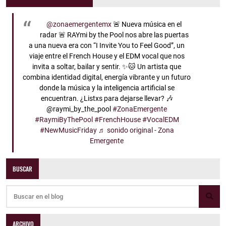
@zonaemergentemx
🚨 Nueva música en el
radar 🚨 RAYmi by the Pool nos abre las puertas
a una nueva era con “I Invite You to Feel Good”, un
viaje entre el French House y el EDM vocal que nos
invita a soltar, bailar y sentir. ✨🐱 Un artista que
combina identidad digital, energía vibrante y un futuro
donde la música y la inteligencia artificial se
encuentran. ¿Listxs para dejarse llevar? 🎶
@raymi_by_the_pool
#ZonaEmergente
#RaymiByThePool
#FrenchHouse
#VocalEDM
#NewMusicFriday
♬ sonido original - Zona
Emergente
BUSCAR
ARCHIVO