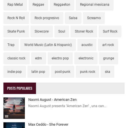
Rap Metal
Reggae
Reggaeton
Regional mexicana
Rock N Roll
Rock progresivo
Salsa
Screamo
Skate Punk
Slowcore
Soul
Stoner Rock
Surf Rock
Trap
World Music (Latin & Hispanic)
acustic
art rock
classic rock
edm
electro pop
electronic
grunge
indie pop
latin pop
post-punk
punk rock
ska
POSTS POPULARES
Naomi August - American Zen
Naomi August presenta "American Zen" , una can…
Max Ceddo - She Forever