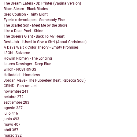
The Dream Eaters - 3D Printer (Vagina Version)
Black Steam - Black Blades
Greg Coulson - Thirty Eight
Eyezic x demotapes - Somebody Else
The Scarlet Son - Meet Me by the Shore
Like a Dead Poet - Shine
The Queen's Giant - Back To My Heart
Desk Job - I Used to Give a Sh*t (About Christmas)
A Days Wait x Color Theory - Empty Promises
L3ON - Sálvame
Howlin Ribmen - The Longing
Lauren Dessinger - Deep Blue
willoh - NOSTRINGS
Helladdict - Homeless
Jordan Maye - The Puppeteer (feat. Rebecca Soul)
GRIND - Pan Am Jet
noviembre
241
octubre
272
septiembre
283
agosto
337
julio
416
junio
493
mayo
407
abril
357
marzo
332