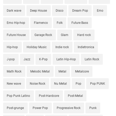
Dark wave
Deep House
Disco
Dream Pop
Emo
Emo Hip-hop
Flamenco
Folk
Future Bass
Future House
Garage Rock
Glam
Hard rock
Hip-hop
Holiday Music
Indie rock
Indietronica
J-pop
Jazz
K-Pop
Latin Hip-Hop
Latin Rock
Math Rock
Melodic Metal
Metal
Metalcore
New wave
Noise Rock
Nu Metal
Pop
Pop PUNK
Pop Punk Latino
Post-Hardcore
Post-Metal
Post-grunge
Power Pop
Progressive Rock
Punk