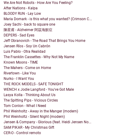
We Are Not Robots - How Are You Feeling?
After Nations - Kalpa
BLOODY RUN - Lay Low
Maria Domark - is this what you wanted? (Crimson C...
Joey Sachi - back to square one
陳星甫 - Alzheimer 阿茲海默症
DEPERS - Sad Eyes
Jeff Obranovich - The Road That Brings You Home
Jensen Ríos - Soy Un Cabrón
Luis Pablo - Otra Realidad
The Franklin Cassettes - Why Not My Name
Known Moons - TIME
The Mahers - Come on Home
Rivertown - Like You
Nurko - I Want You
THE ROCK MODELS - SAFE TONIGHT
WENCH x Jodie Langford - You've Got Male
Lasya Kolla - Thinking About Us
The Spitting Pips - Vicious Circles
Tom Conlon - What I Need
Phil Weinholtz - Away in the Manger (modern)
Phil Weinholtz - Silent Night (modern)
Jensen & Company - Glorious (feat. Heidi Jensen No...
SAM PIKAR - My Christmas Gift
CER-O - Control remoto