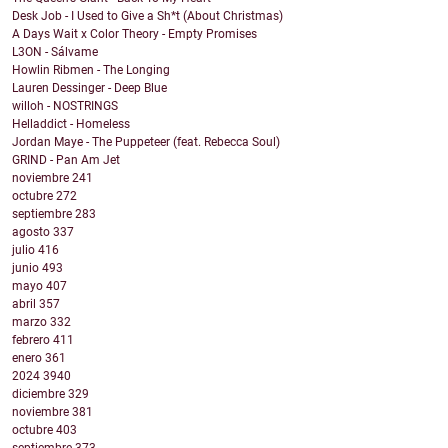
Desk Job - I Used to Give a Sh*t (About Christmas)
A Days Wait x Color Theory - Empty Promises
L3ON - Sálvame
Howlin Ribmen - The Longing
Lauren Dessinger - Deep Blue
willoh - NOSTRINGS
Helladdict - Homeless
Jordan Maye - The Puppeteer (feat. Rebecca Soul)
GRIND - Pan Am Jet
noviembre
241
octubre
272
septiembre
283
agosto
337
julio
416
junio
493
mayo
407
abril
357
marzo
332
febrero
411
enero
361
2024
3940
diciembre
329
noviembre
381
octubre
403