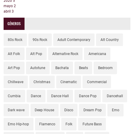
2020
5
mayo
2
abril
3
GÉNEROS
80s Rock
90s Rock
Adult Contemporary
Alt Country
Alt Folk
Alt Pop
Alternative Rock
Americana
Art Pop
Autotune
Bachata
Beats
Bedroom
Chillwave
Christmas
Cinematic
Commercial
Cumbia
Dance
Dance Hall
Dance Pop
Dancehall
Dark wave
Deep House
Disco
Dream Pop
Emo
Emo Hip-hop
Flamenco
Folk
Future Bass