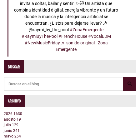
invita a soltar, bailar y sentir. ✨🐱 Un artista que
combina identidad digital, energía vibrante y un futuro
donde la música y la inteligencia artificial se
encuentran. ¿Listxs para dejarse llevar? 🎶
@raymi_by_the_pool
#ZonaEmergente
#RaymiByThePool
#FrenchHouse
#VocalEDM
#NewMusicFriday
♬ sonido original - Zona
Emergente
BUSCAR
ARCHIVO
2026
1630
agosto
19
julio
129
junio
241
mayo
254