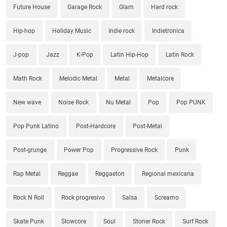
Future House
Garage Rock
Glam
Hard rock
Hip-hop
Holiday Music
Indie rock
Indietronica
J-pop
Jazz
K-Pop
Latin Hip-Hop
Latin Rock
Math Rock
Melodic Metal
Metal
Metalcore
New wave
Noise Rock
Nu Metal
Pop
Pop PUNK
Pop Punk Latino
Post-Hardcore
Post-Metal
Post-grunge
Power Pop
Progressive Rock
Punk
Rap Metal
Reggae
Reggaeton
Regional mexicana
Rock N Roll
Rock progresivo
Salsa
Screamo
Skate Punk
Slowcore
Soul
Stoner Rock
Surf Rock