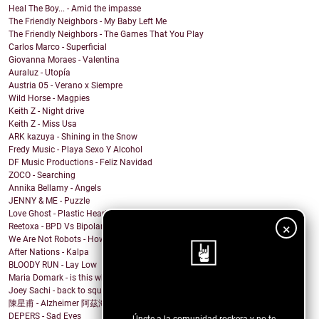
Heal The Boy... - Amid the impasse
The Friendly Neighbors - My Baby Left Me
The Friendly Neighbors - The Games That You Play
Carlos Marco - Superficial
Giovanna Moraes - Valentina
Auraluz - Utopía
Austria 05 - Verano x Siempre
Wild Horse - Magpies
Keith Z - Night drive
Keith Z - Miss Usa
ARK kazuya - Shining in the Snow
Fredy Music - Playa Sexo Y Alcohol
DF Music Productions - Feliz Navidad
ZOCO - Searching
Annika Bellamy - Angels
JENNY & ME - Puzzle
Love Ghost - Plastic Hearts
×
Reetoxa - BPD Vs Bipolar
We Are Not Robots - How Are You Feeling?
After Nations - Kalpa
BLOODY RUN - Lay Low
Maria Domark - is this what you wanted? (Crimson C...
Joey Sachi - back to square one
¡Sigue nuestro blog!
陳星甫 - Alzheimer 阿茲海默症
DEPERS - Sad Eyes
Únete a la comunidad rockera y no te