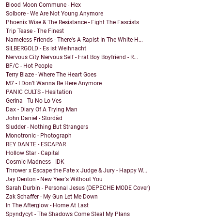
Blood Moon Commune - Hex
Solbore - We Are Not Young Anymore
Phoenix Wise & The Resistance - Fight The Fascists
Trip Tease - The Finest
Nameless Friends - There's A Rapist In The White H...
SILBERGOLD - Es ist Weihnacht
Nervous City Nervous Self - Frat Boy Boyfriend - R...
BF/C - Hot People
Terry Blaze - Where The Heart Goes
M7 - I Don’t Wanna Be Here Anymore
PANIC CULTS - Hesitation
Gerina - Tu No Lo Ves
Dax - Diary Of A Trying Man
John Daniel - Stordåd
Sludder - Nothing But Strangers
Monotronic - Photograph
REY DANTE - ESCAPAR
Hollow Star - Capital
Cosmic Madness - IDK
Thrower x Escape the Fate x Judge & Jury - Happy W...
Jay Denton - New Year's Without You
Sarah Durbin - Personal Jesus (DEPECHE MODE Cover)
Zak Schaffer - My Gun Let Me Down
In The Afterglow - Home At Last
Spyndycyt - The Shadows Come Steal My Plans