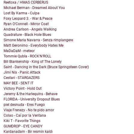
Reetoxa / HMAS CERBERUS
Michael Berman - Dreamed About You
Lost By Karma - Culpa
Foxy Leopard 3. - War & Peace
Ryan O'Connell - Mirror Coat
Andrea Carlson - Angels Walking
Quadrature - Black Hole Blues
Simone Maria Navarra - Senza rimpiangere
Matt Geronimo - Everybody Hates Me
MaDaDaM - meteor
Tommie Qubla - ROCK'N'ROLL
Bill Blankenship - King of The Lonely
Saint - Dancing in the Dark (Bruce Springsteen Cover)
Jimi Nix - Panic Attack
Cestari - STARGAZERS
MAY BEE - SENT IT
Victory Point - Hold Out
Jeremy & the Harlequins - Behave
FLORIDA - University Dropout Blues
piel desnuda - Eres Fuego
Viaje Frenezy - No te pido amor
Colao - Caí por la Ventana
Kiki T - Favorite Things
GUMDROP - EYE CANDY
Kardanadam - Bir resmin kaldı