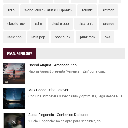
Trap
World Music (Latin & Hispanic)
acustic
art rock
classic rock
edm
electro pop
electronic
grunge
indie pop
latin pop
post-punk
punk rock
ska
POSTS POPULARES
Naomi August - American Zen
Naomi August presenta "American Zen" , una can…
Max Ceddo - She Forever
Con una atmósfera súper cálida y optimista, llega desde Nue…
Sucia Elegancia - Contenido Delicado
"Sucia Elegancia" no es apto para sensibles, co…