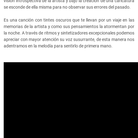
visión introspectiva de la artista y bajo la creación de una caricatura
se esconde de ella misma para no observar sus errores del pasado.
Es una canción con tintes oscuros que te llevan por un viaje en las
memorias de la artista y como sus pensamientos la atormentan por
la noche. A través de ritmos y sintetizadores excepcionales podemos
apreciar con mayor atención su voz susurrante, de esta manera nos
adentramos en la melodía para sentirlo de primera mano.