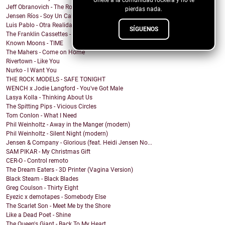
Jeff Obranovich - The Road That Brings You Home
pierdas nada.
Jensen Ríos - Soy Un Cabrón
Luis Pablo - Otra Realidad
SÍGUENOS
The Franklin Cassettes - Why Not My Name
Known Moons - TIME
The Mahers - Come on Home
Rivertown - Like You
Nurko - I Want You
THE ROCK MODELS - SAFE TONIGHT
WENCH x Jodie Langford - You've Got Male
Lasya Kolla - Thinking About Us
The Spitting Pips - Vicious Circles
Tom Conlon - What I Need
Phil Weinholtz - Away in the Manger (modern)
Phil Weinholtz - Silent Night (modern)
Jensen & Company - Glorious (feat. Heidi Jensen No...
SAM PIKAR - My Christmas Gift
CER-O - Control remoto
The Dream Eaters - 3D Printer (Vagina Version)
Black Steam - Black Blades
Greg Coulson - Thirty Eight
Eyezic x demotapes - Somebody Else
The Scarlet Son - Meet Me by the Shore
Like a Dead Poet - Shine
The Queen's Giant - Back To My Heart