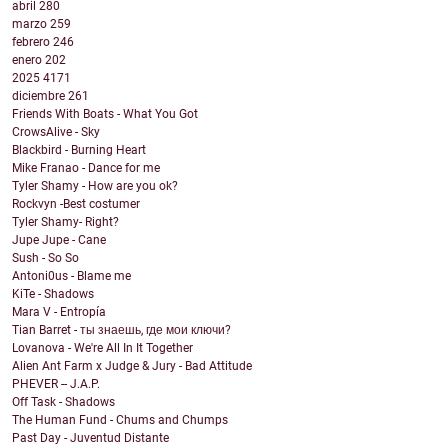
abril
280
marzo
259
febrero
246
enero
202
2025
4171
diciembre
261
Friends With Boats - What You Got
CrowsAlive - Sky
Blackbird - Burning Heart
Mike Franao - Dance for me
Tyler Shamy - How are you ok?
Rockvyn -Best costumer
Tyler Shamy- Right?
Jupe Jupe - Cane
Sush - So So
Antoni0us - Blame me
KiTe - Shadows
Mara V - Entropía
Tian Barret - ты знаешь, где мои ключи?
Lovanova - We're All In It Together
Alien Ant Farm x Judge & Jury - Bad Attitude
PHEVER -- J.A.P.
Off Task - Shadows
The Human Fund - Chums and Chumps
Past Day - Juventud Distante