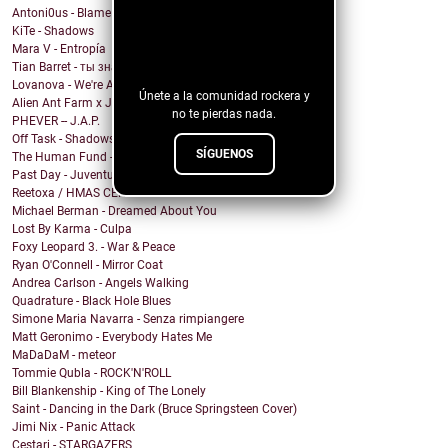
Antoni0us - Blame me
KiTe - Shadows
¡Sigue nuestro
Mara V - Entropía
blog!
Tian Barret - ты знаешь, где мои ключи?
Lovanova - We're All In It Together
Únete a la comunidad rockera y
Alien Ant Farm x Judge & Jury - Bad Attitude
no te pierdas nada.
PHEVER -- J.A.P.
Off Task - Shadows
SÍGUENOS
The Human Fund - Chums and Chumps
Past Day - Juventud Distante
Reetoxa / HMAS CERBERUS
Michael Berman - Dreamed About You
Lost By Karma - Culpa
Foxy Leopard 3. - War & Peace
Ryan O'Connell - Mirror Coat
Andrea Carlson - Angels Walking
Quadrature - Black Hole Blues
Simone Maria Navarra - Senza rimpiangere
Matt Geronimo - Everybody Hates Me
MaDaDaM - meteor
Tommie Qubla - ROCK'N'ROLL
Bill Blankenship - King of The Lonely
Saint - Dancing in the Dark (Bruce Springsteen Cover)
Jimi Nix - Panic Attack
Cestari - STARGAZERS