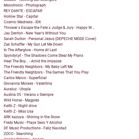
Monotronic - Photograph
REY DANTE - ESCAPAR
Hollow Star - Capital
Cosmic Madness - IDK
Thrower x Escape the Fate x Judge & Jury - Happy W...
Jay Denton - New Year's Without You
Sarah Durbin - Personal Jesus (DEPECHE MODE Cover)
Zak Schaffer - My Gun Let Me Down
In The Afterglow - Home At Last
Spyndycyt - The Shadows Come Steal My Plans
Heal The Boy... - Amid the impasse
The Friendly Neighbors - My Baby Left Me
The Friendly Neighbors - The Games That You Play
Carlos Marco - Superficial
Giovanna Moraes - Valentina
Auraluz - Utopía
Austria 05 - Verano x Siempre
Wild Horse - Magpies
Keith Z - Night drive
Keith Z - Miss Usa
ARK kazuya - Shining in the Snow
Fredy Music - Playa Sexo Y Alcohol
DF Music Productions - Feliz Navidad
ZOCO - Searching