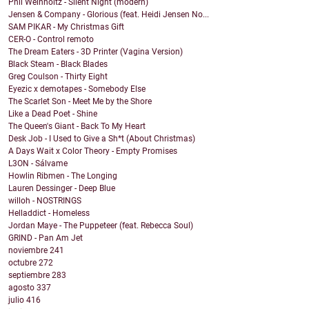
Phil Weinholtz - Silent Night (modern)
Jensen & Company - Glorious (feat. Heidi Jensen No...
SAM PIKAR - My Christmas Gift
CER-O - Control remoto
The Dream Eaters - 3D Printer (Vagina Version)
Black Steam - Black Blades
Greg Coulson - Thirty Eight
Eyezic x demotapes - Somebody Else
The Scarlet Son - Meet Me by the Shore
Like a Dead Poet - Shine
The Queen's Giant - Back To My Heart
Desk Job - I Used to Give a Sh*t (About Christmas)
A Days Wait x Color Theory - Empty Promises
L3ON - Sálvame
Howlin Ribmen - The Longing
Lauren Dessinger - Deep Blue
willoh - NOSTRINGS
Helladdict - Homeless
Jordan Maye - The Puppeteer (feat. Rebecca Soul)
GRIND - Pan Am Jet
noviembre
241
octubre
272
septiembre
283
agosto
337
julio
416