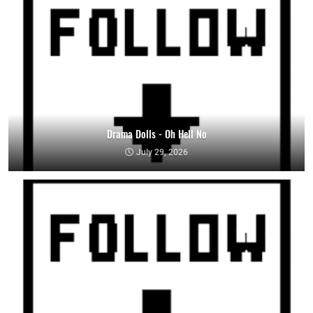
Drama Dolls - Oh Hell No
July 29, 2026