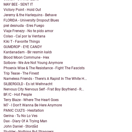
MAY BEE - SENT IT
Victory Point - Hold Out
Jeremy & the Harlequins - Behave
FLORIDA - University Dropout Blues
piel desnuda - Eres Fuego
Viaje Frenezy - No te pido amor
Colao - Caí por la Ventana
Kiki T - Favorite Things
GUMDROP - EYE CANDY
Kardanadam - Bir resmin kaldı
Blood Moon Commune - Hex
Solbore - We Are Not Young Anymore
Phoenix Wise & The Resistance - Fight The Fascists
Trip Tease - The Finest
Nameless Friends - There's A Rapist In The White H...
SILBERGOLD - Es ist Weihnacht
Nervous City Nervous Self - Frat Boy Boyfriend - R...
BF/C - Hot People
Terry Blaze - Where The Heart Goes
M7 - I Don’t Wanna Be Here Anymore
PANIC CULTS - Hesitation
Gerina - Tu No Lo Ves
Dax - Diary Of A Trying Man
John Daniel - Stordåd
Sludder - Nothing But Strangers