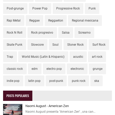
Post-grunge
Power Pop
Progressive Rock
Punk
Rap Metal
Reggae
Reggaeton
Regional mexicana
Rock N Roll
Rock progresivo
Salsa
Screamo
Skate Punk
Slowcore
Soul
Stoner Rock
Surf Rock
Trap
World Music (Latin & Hispanic)
acustic
art rock
classic rock
edm
electro pop
electronic
grunge
indie pop
latin pop
post-punk
punk rock
ska
POSTS POPULARES
Naomi August - American Zen
Naomi August presenta "American Zen" , una can…