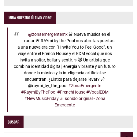
!MIRA NUESTRO ÚLTIMO VIDEO!
@zonaemergentemx
🚨 Nueva música en el
radar 🚨 RAYmi by the Pool nos abre las puertas
a una nueva era con “I Invite You to Feel Good”, un
viaje entre el French House y el EDM vocal que nos
invita a soltar, bailar y sentir. ✨🐱 Un artista que
combina identidad digital, energía vibrante y un futuro
donde la música y la inteligencia artificial se
encuentran. ¿Listxs para dejarse llevar? 🎶
@raymi_by_the_pool
#ZonaEmergente
#RaymiByThePool
#FrenchHouse
#VocalEDM
#NewMusicFriday
♬ sonido original - Zona
Emergente
BUSCAR