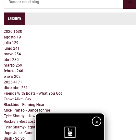
ARCHIVO
2026
1630
agosto
19
julio
129
junio
241
mayo
254
abril
280
marzo
259
febrero
246
enero
202
2025
4171
diciembre
261
Friends With Boats - What You Got
CrowsAlive - Sky
Blackbird - Burning Heart
Mike Franao - Dance for me
Tyler Shamy - How are you ok?
×
Rockvyn -Best costumer
Tyler Shamy- Right?
Jupe Jupe - Cane
Sush - So So