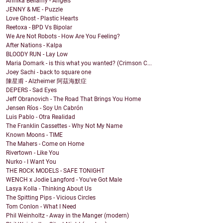
Annika Bellamy - Angels
JENNY & ME - Puzzle
Love Ghost - Plastic Hearts
Reetoxa - BPD Vs Bipolar
We Are Not Robots - How Are You Feeling?
After Nations - Kalpa
BLOODY RUN - Lay Low
Maria Domark - is this what you wanted? (Crimson C...
Joey Sachi - back to square one
陳星甫 - Alzheimer 阿茲海默症
DEPERS - Sad Eyes
Jeff Obranovich - The Road That Brings You Home
Jensen Ríos - Soy Un Cabrón
Luis Pablo - Otra Realidad
The Franklin Cassettes - Why Not My Name
Known Moons - TIME
The Mahers - Come on Home
Rivertown - Like You
Nurko - I Want You
THE ROCK MODELS - SAFE TONIGHT
WENCH x Jodie Langford - You've Got Male
Lasya Kolla - Thinking About Us
The Spitting Pips - Vicious Circles
Tom Conlon - What I Need
Phil Weinholtz - Away in the Manger (modern)