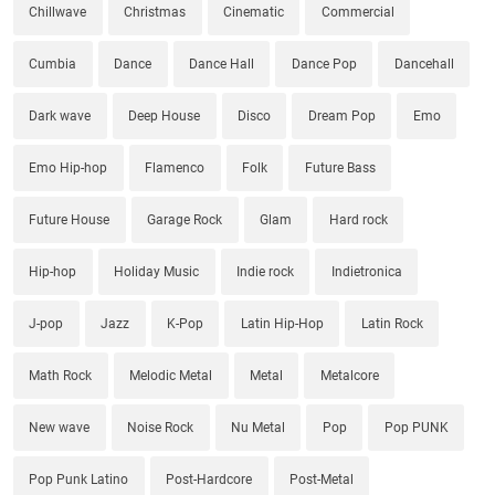
Chillwave
Christmas
Cinematic
Commercial
Cumbia
Dance
Dance Hall
Dance Pop
Dancehall
Dark wave
Deep House
Disco
Dream Pop
Emo
Emo Hip-hop
Flamenco
Folk
Future Bass
Future House
Garage Rock
Glam
Hard rock
Hip-hop
Holiday Music
Indie rock
Indietronica
J-pop
Jazz
K-Pop
Latin Hip-Hop
Latin Rock
Math Rock
Melodic Metal
Metal
Metalcore
New wave
Noise Rock
Nu Metal
Pop
Pop PUNK
Pop Punk Latino
Post-Hardcore
Post-Metal