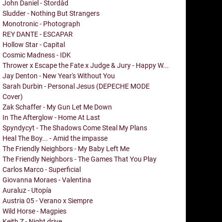
John Daniel - Stordåd
Sludder - Nothing But Strangers
Monotronic - Photograph
REY DANTE - ESCAPAR
Hollow Star - Capital
Cosmic Madness - IDK
Thrower x Escape the Fate x Judge & Jury - Happy W...
Jay Denton - New Year's Without You
Sarah Durbin - Personal Jesus (DEPECHE MODE
Cover)
Zak Schaffer - My Gun Let Me Down
In The Afterglow - Home At Last
Spyndycyt - The Shadows Come Steal My Plans
Heal The Boy... - Amid the impasse
The Friendly Neighbors - My Baby Left Me
The Friendly Neighbors - The Games That You Play
Carlos Marco - Superficial
Giovanna Moraes - Valentina
Auraluz - Utopía
Austria 05 - Verano x Siempre
Wild Horse - Magpies
Keith Z - Night drive