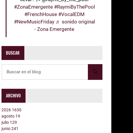
#ZonaEmergente
#RaymiByThePool
#FrenchHouse
#VocalEDM
#NewMusicFriday
♬ sonido original
- Zona Emergente
BUSCAR
ARCHIVO
2026
1630
agosto
19
julio
129
junio
241