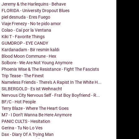
Jeremy & the Harlequins - Behave
FLORIDA - University Dropout Blues
piel desnuda - Eres Fuego
Viaje Frenezy - No te pido amor
Colao - Caí por la Ventana
Kiki T - Favorite Things
GUMDROP - EYE CANDY
Kardanadam - Bir resmin kaldı
Blood Moon Commune - Hex
Solbore - We Are Not Young Anymore
Phoenix Wise & The Resistance - Fight The Fascists
Trip Tease - The Finest
Nameless Friends - There's A Rapist In The White H...
SILBERGOLD - Es ist Weihnacht
Nervous City Nervous Self - Frat Boy Boyfriend - R...
BF/C - Hot People
Terry Blaze - Where The Heart Goes
M7 - I Don’t Wanna Be Here Anymore
PANIC CULTS - Hesitation
Gerina - Tu No Lo Ves
Dax - Diary Of A Trying Man