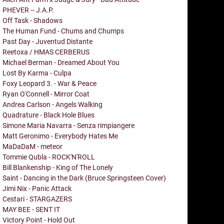
PHEVER -- J.A.P.
Off Task - Shadows
The Human Fund - Chums and Chumps
Past Day - Juventud Distante
Reetoxa / HMAS CERBERUS
Michael Berman - Dreamed About You
Lost By Karma - Culpa
Foxy Leopard 3. - War & Peace
Ryan O'Connell - Mirror Coat
Andrea Carlson - Angels Walking
Quadrature - Black Hole Blues
Simone Maria Navarra - Senza rimpiangere
Matt Geronimo - Everybody Hates Me
MaDaDaM - meteor
Tommie Qubla - ROCK'N'ROLL
Bill Blankenship - King of The Lonely
Saint - Dancing in the Dark (Bruce Springsteen Cover)
Jimi Nix - Panic Attack
Cestari - STARGAZERS
MAY BEE - SENT IT
Victory Point - Hold Out