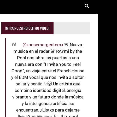
!MIRA NUESTRO ÚLTIMO VIDEO!
@zonaemergentemx
🚨 Nueva
música en el radar 🚨 RAYmi by the
Pool nos abre las puertas a una
nueva era con “I Invite You to Feel
Good”, un viaje entre el French House
y el EDM vocal que nos invita a soltar,
bailar y sentir. ✨🐱 Un artista que
combina identidad digital, energía
vibrante y un futuro donde la música
y la inteligencia artificial se
encuentran. ¿Listxs para dejarse
llevar? 🎶 @raymi_by_the_pool