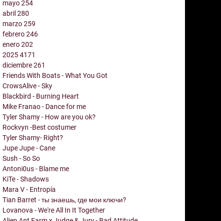
mayo
254
abril
280
marzo
259
febrero
246
enero
202
2025
4171
diciembre
261
Friends With Boats - What You Got
CrowsAlive - Sky
Blackbird - Burning Heart
Mike Franao - Dance for me
Tyler Shamy - How are you ok?
Rockvyn -Best costumer
Tyler Shamy- Right?
Jupe Jupe - Cane
Sush - So So
Antoni0us - Blame me
KiTe - Shadows
Mara V - Entropía
Tian Barret - ты знаешь, где мои ключи?
Lovanova - We're All In It Together
Alien Ant Farm x Judge & Jury - Bad Attitude