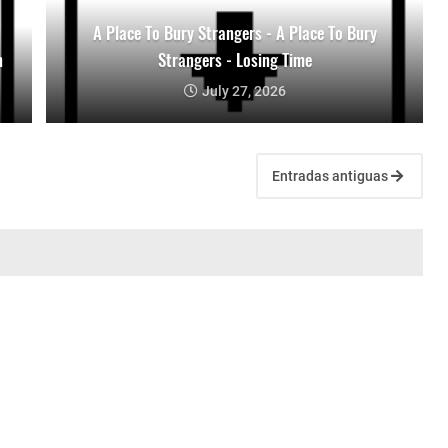
A Place To Bury Strangers - A Place To Bury
n
Strangers - Losing Time
July 27, 2026
Entradas antiguas