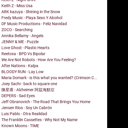
Keith Z - Miss Usa
ARK kazuya - Shining in the Snow
Fredy Music - Playa Sexo Y Alcohol
DF Music Productions - Feliz Navidad
ZOCO - Searching
Annika Bellamy - Angels
JENNY & ME - Puzzle
Love Ghost - Plastic Hearts
Reetoxa - BPD Vs Bipolar
We Are Not Robots - How Are You Feeling?
After Nations - Kalpa
BLOODY RUN - Lay Low
Maria Domark - is this what you wanted? (Crimson C...
Joey Sachi - back to square one
陳星甫 - Alzheimer 阿茲海默症
DEPERS - Sad Eyes
Jeff Obranovich - The Road That Brings You Home
Jensen Ríos - Soy Un Cabrón
Luis Pablo - Otra Realidad
The Franklin Cassettes - Why Not My Name
Known Moons - TIME