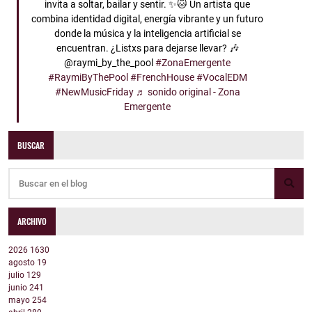
invita a soltar, bailar y sentir. ✨🐱 Un artista que
combina identidad digital, energía vibrante y un futuro
donde la música y la inteligencia artificial se
encuentran. ¿Listxs para dejarse llevar? 🎶
@raymi_by_the_pool
#ZonaEmergente
#RaymiByThePool
#FrenchHouse
#VocalEDM
#NewMusicFriday
♬ sonido original - Zona
Emergente
BUSCAR
ARCHIVO
2026
1630
agosto
19
julio
129
junio
241
mayo
254