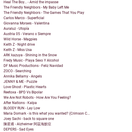
Heal The Boy... - Amid the impasse
The Friendly Neighbors - My Baby Left Me
The Friendly Neighbors - The Games That You Play
Carlos Marco - Superficial
Giovanna Moraes - Valentina
Auraluz - Utopía
Austria 05 - Verano x Siempre
Wild Horse - Magpies
Keith Z - Night drive
Keith Z - Miss Usa
ARK kazuya - Shining in the Snow
Fredy Music - Playa Sexo Y Alcohol
DF Music Productions - Feliz Navidad
ZOCO - Searching
Annika Bellamy - Angels
JENNY & ME - Puzzle
Love Ghost - Plastic Hearts
Reetoxa - BPD Vs Bipolar
We Are Not Robots - How Are You Feeling?
After Nations - Kalpa
BLOODY RUN - Lay Low
Maria Domark - is this what you wanted? (Crimson C...
Joey Sachi - back to square one
陳星甫 - Alzheimer 阿茲海默症
DEPERS - Sad Eyes