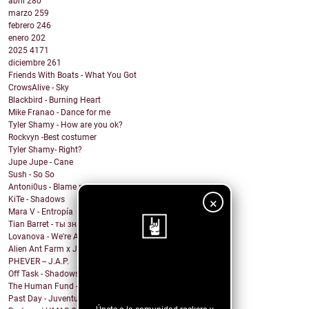
abril
280
marzo
259
febrero
246
enero
202
2025
4171
diciembre
261
Friends With Boats - What You Got
CrowsAlive - Sky
Blackbird - Burning Heart
Mike Franao - Dance for me
Tyler Shamy - How are you ok?
Rockvyn -Best costumer
Tyler Shamy- Right?
Jupe Jupe - Cane
Sush - So So
Antoni0us - Blame me
KiTe - Shadows
×
Mara V - Entropía
Tian Barret - ты знаешь, где мои ключи?
Lovanova - We're All In It Together
Alien Ant Farm x Judge & Jury - Bad Attitude
PHEVER -- J.A.P.
¡Sigue nuestro
Off Task - Shadows
blog!
The Human Fund - Chums and Chumps
Past Day - Juventud Distante