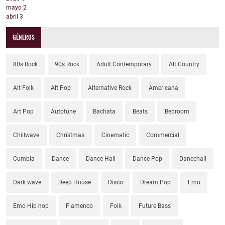
mayo
2
abril
3
GÉNEROS
80s Rock
90s Rock
Adult Contemporary
Alt Country
Alt Folk
Alt Pop
Alternative Rock
Americana
Art Pop
Autotune
Bachata
Beats
Bedroom
Chillwave
Christmas
Cinematic
Commercial
Cumbia
Dance
Dance Hall
Dance Pop
Dancehall
Dark wave
Deep House
Disco
Dream Pop
Emo
Emo Hip-hop
Flamenco
Folk
Future Bass