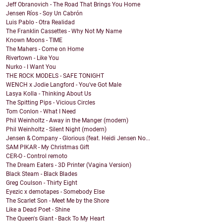
Jeff Obranovich - The Road That Brings You Home
Jensen Ríos - Soy Un Cabrón
Luis Pablo - Otra Realidad
The Franklin Cassettes - Why Not My Name
Known Moons - TIME
The Mahers - Come on Home
Rivertown - Like You
Nurko - I Want You
THE ROCK MODELS - SAFE TONIGHT
WENCH x Jodie Langford - You've Got Male
Lasya Kolla - Thinking About Us
The Spitting Pips - Vicious Circles
Tom Conlon - What I Need
Phil Weinholtz - Away in the Manger (modern)
Phil Weinholtz - Silent Night (modern)
Jensen & Company - Glorious (feat. Heidi Jensen No...
SAM PIKAR - My Christmas Gift
CER-O - Control remoto
The Dream Eaters - 3D Printer (Vagina Version)
Black Steam - Black Blades
Greg Coulson - Thirty Eight
Eyezic x demotapes - Somebody Else
The Scarlet Son - Meet Me by the Shore
Like a Dead Poet - Shine
The Queen's Giant - Back To My Heart