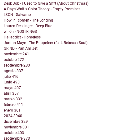
Desk Job - I Used to Give a Sh*t (About Christmas)
A Days Wait x Color Theory - Empty Promises
L3ON - Sálvame
Howlin Ribmen - The Longing
Lauren Dessinger - Deep Blue
willoh - NOSTRINGS
Helladdict - Homeless
Jordan Maye - The Puppeteer (feat. Rebecca Soul)
GRIND - Pan Am Jet
noviembre
241
octubre
272
septiembre
283
agosto
337
julio
416
junio
493
mayo
407
abril
357
marzo
332
febrero
411
enero
361
2024
3940
diciembre
329
noviembre
381
octubre
403
septiembre
373