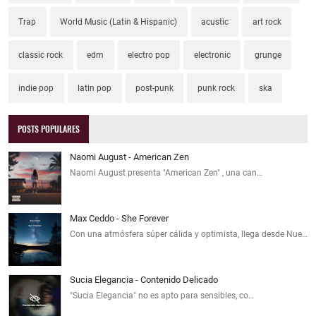
Trap
World Music (Latin & Hispanic)
acustic
art rock
classic rock
edm
electro pop
electronic
grunge
indie pop
latin pop
post-punk
punk rock
ska
POSTS POPULARES
Naomi August - American Zen
Naomi August presenta "American Zen" , una can…
Max Ceddo - She Forever
Con una atmósfera súper cálida y optimista, llega desde Nue…
Sucia Elegancia - Contenido Delicado
"Sucia Elegancia" no es apto para sensibles, co…