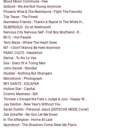
Blood Moon Commune - Hex
Solbore - We Are Not Young Anymore
Phoenix Wise & The Resistance - Fight The Fascists
Trip Tease - The Finest
Nameless Friends - There's A Rapist In The White H...
SILBERGOLD - Es ist Weihnacht
Nervous City Nervous Self - Frat Boy Boyfriend - R...
BF/C - Hot People
Terry Blaze - Where The Heart Goes
M7 - I Don’t Wanna Be Here Anymore
PANIC CULTS - Hesitation
Gerina - Tu No Lo Ves
Dax - Diary Of A Trying Man
John Daniel - Stordåd
Sludder - Nothing But Strangers
Monotronic - Photograph
REY DANTE - ESCAPAR
Hollow Star - Capital
Cosmic Madness - IDK
Thrower x Escape the Fate x Judge & Jury - Happy W...
Jay Denton - New Year's Without You
Sarah Durbin - Personal Jesus (DEPECHE MODE Cover)
Zak Schaffer - My Gun Let Me Down
In The Afterglow - Home At Last
Spyndycyt - The Shadows Come Steal My Plans