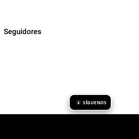
Seguidores
×
SÍGUENOS
Ya te sigo