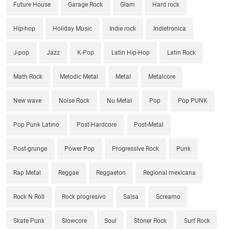
Future House
Garage Rock
Glam
Hard rock
Hip-hop
Holiday Music
Indie rock
Indietronica
J-pop
Jazz
K-Pop
Latin Hip-Hop
Latin Rock
Math Rock
Melodic Metal
Metal
Metalcore
New wave
Noise Rock
Nu Metal
Pop
Pop PUNK
Pop Punk Latino
Post-Hardcore
Post-Metal
Post-grunge
Power Pop
Progressive Rock
Punk
Rap Metal
Reggae
Reggaeton
Regional mexicana
Rock N Roll
Rock progresivo
Salsa
Screamo
Skate Punk
Slowcore
Soul
Stoner Rock
Surf Rock