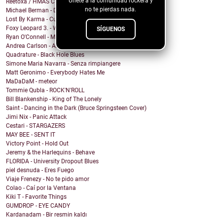
Únete a la comunidad rockera y
Reetoxa / HMAS CERBERUS
no te pierdas nada.
Michael Berman - Dreamed About You
Lost By Karma - Culpa
Foxy Leopard 3. - War & Peace
SÍGUENOS
Ryan O'Connell - Mirror Coat
Andrea Carlson - Angels Walking
Quadrature - Black Hole Blues
Simone Maria Navarra - Senza rimpiangere
Matt Geronimo - Everybody Hates Me
MaDaDaM - meteor
Tommie Qubla - ROCK'N'ROLL
Bill Blankenship - King of The Lonely
Saint - Dancing in the Dark (Bruce Springsteen Cover)
Jimi Nix - Panic Attack
Cestari - STARGAZERS
MAY BEE - SENT IT
Victory Point - Hold Out
Jeremy & the Harlequins - Behave
FLORIDA - University Dropout Blues
piel desnuda - Eres Fuego
Viaje Frenezy - No te pido amor
Colao - Caí por la Ventana
Kiki T - Favorite Things
GUMDROP - EYE CANDY
Kardanadam - Bir resmin kaldı