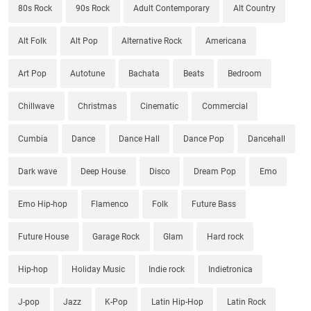
80s Rock
90s Rock
Adult Contemporary
Alt Country
Alt Folk
Alt Pop
Alternative Rock
Americana
Art Pop
Autotune
Bachata
Beats
Bedroom
Chillwave
Christmas
Cinematic
Commercial
Cumbia
Dance
Dance Hall
Dance Pop
Dancehall
Dark wave
Deep House
Disco
Dream Pop
Emo
Emo Hip-hop
Flamenco
Folk
Future Bass
Future House
Garage Rock
Glam
Hard rock
Hip-hop
Holiday Music
Indie rock
Indietronica
J-pop
Jazz
K-Pop
Latin Hip-Hop
Latin Rock