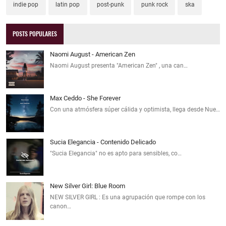
indie pop
latin pop
post-punk
punk rock
ska
POSTS POPULARES
Naomi August - American Zen
Naomi August presenta "American Zen" , una can…
Max Ceddo - She Forever
Con una atmósfera súper cálida y optimista, llega desde Nue…
Sucia Elegancia - Contenido Delicado
"Sucia Elegancia" no es apto para sensibles, co…
New Silver Girl: Blue Room
NEW SILVER GIRL : Es una agrupación que rompe con los
canon…