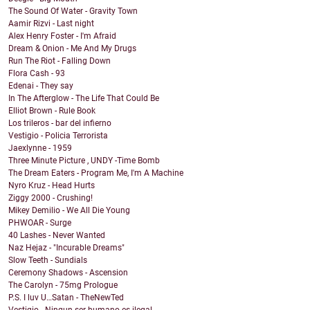
The Sound Of Water - Gravity Town
Aamir Rizvi - Last night
Alex Henry Foster - I'm Afraid
Dream & Onion - Me And My Drugs
Run The Riot - Falling Down
Flora Cash - 93
Edenai - They say
In The Afterglow - The Life That Could Be
Elliot Brown - Rule Book
Los trileros - bar del infierno
Vestigio - Policia Terrorista
Jaexlynne - 1959
Three Minute Picture , UNDY -Time Bomb
The Dream Eaters - Program Me, I'm A Machine
Nyro Kruz - Head Hurts
Ziggy 2000 - Crushing!
Mikey Demilio - We All Die Young
PHWOAR - Surge
40 Lashes - Never Wanted
Naz Hejaz - "Incurable Dreams"
Slow Teeth - Sundials
Ceremony Shadows - Ascension
The Carolyn - 75mg Prologue
P.S. I luv U…Satan - TheNewTed
Vestigio - Ningun ser humano es ilegal