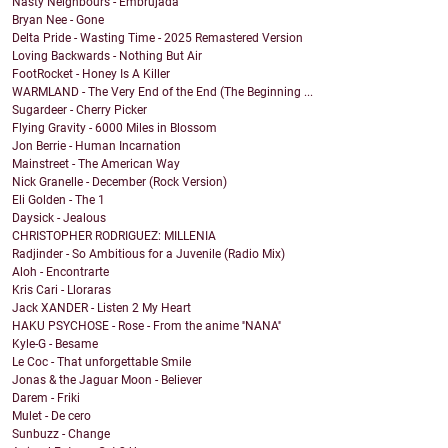
Nasty Neighbours - Embrujada
Bryan Nee - Gone
Delta Pride - Wasting Time - 2025 Remastered Version
Loving Backwards - Nothing But Air
FootRocket - Honey Is A Killer
WARMLAND - The Very End of the End (The Beginning ...
Sugardeer - Cherry Picker
Flying Gravity - 6000 Miles in Blossom
Jon Berrie - Human Incarnation
Mainstreet - The American Way
Nick Granelle - December (Rock Version)
Eli Golden - The 1
Daysick - Jealous
CHRISTOPHER RODRIGUEZ: MILLENIA
Radjinder - So Ambitious for a Juvenile (Radio Mix)
Aloh - Encontrarte
Kris Cari - Lloraras
Jack XANDER - Listen 2 My Heart
HAKU PSYCHOSE - Rose - From the anime ''NANA''
Kyle-G - Besame
Le Coc - That unforgettable Smile
Jonas & the Jaguar Moon - Believer
Darem - Friki
Mulet - De cero
Sunbuzz - Change