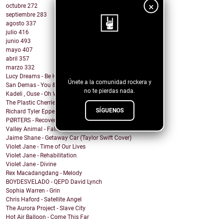
×
octubre
272
septiembre
283
agosto
337
julio
416
junio
493
mayo
407
¡Sigue nuestro
abril
357
blog!
marzo
332
Lucy Dreams - Be Here Now
Únete a la comunidad rockera y
San Demas - You & I
no te pierdas nada.
Kadeli , Ouse - Oh Well
The Plastic Cherries - Twister
SÍGUENOS
Richard Tyler Epperson - Like Everything Else
PØRTERS - Recover
Valley Animal - Fallout
Jaime Shane - Getaway Car (Taylor Swift Cover)
Violet Jane - Time of Our Lives
Violet Jane - Rehabilitation
Violet Jane - Divine
Rex Macadangdang - Melody
BOYDESVELADO - QEPD David Lynch
Sophia Warren - Grin
Chris Haford - Satellite Angel
The Aurora Project - Slave City
Hot Air Balloon - Come This Far