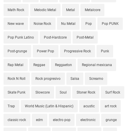
Math Rock
Melodic Metal
Metal
Metalcore
New wave
Noise Rock
Nu Metal
Pop
Pop PUNK
Pop Punk Latino
Post-Hardcore
Post-Metal
Post-grunge
Power Pop
Progressive Rock
Punk
Rap Metal
Reggae
Reggaeton
Regional mexicana
Rock N Roll
Rock progresivo
Salsa
Screamo
Skate Punk
Slowcore
Soul
Stoner Rock
Surf Rock
Trap
World Music (Latin & Hispanic)
acustic
art rock
classic rock
edm
electro pop
electronic
grunge