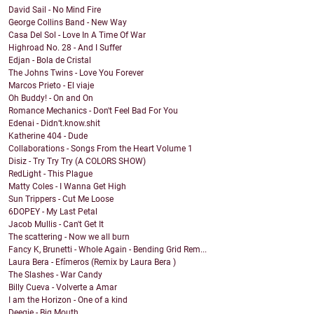
David Sail - No Mind Fire
George Collins Band - New Way
Casa Del Sol - Love In A Time Of War
Highroad No. 28 - And I Suffer
Edjan - Bola de Cristal
The Johns Twins - Love You Forever
Marcos Prieto - El viaje
Oh Buddy! - On and On
Romance Mechanics - Don't Feel Bad For You
Edenai - Didn’t.know.shit
Katherine 404 - Dude
Collaborations - Songs From the Heart Volume 1
Disiz - Try Try Try (A COLORS SHOW)
RedLight - This Plague
Matty Coles - I Wanna Get High
Sun Trippers - Cut Me Loose
6DOPEY - My Last Petal
Jacob Mullis - Can't Get It
The scattering - Now we all burn
Fancy K, Brunetti - Whole Again - Bending Grid Rem...
Laura Bera - Efímeros (Remix by Laura Bera )
The Slashes - War Candy
Billy Cueva - Volverte a Amar
I am the Horizon - One of a kind
Deegie - Big Mouth