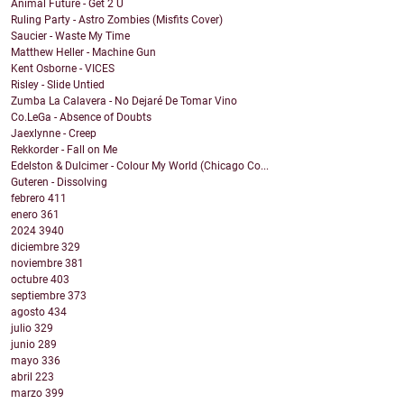
Animal Future - Get 2 U
Ruling Party - Astro Zombies (Misfits Cover)
Saucier - Waste My Time
Matthew Heller - Machine Gun
Kent Osborne - VICES
Risley - Slide Untied
Zumba La Calavera - No Dejaré De Tomar Vino
Co.LeGa - Absence of Doubts
Jaexlynne - Creep
Rekkorder - Fall on Me
Edelston & Dulcimer - Colour My World (Chicago Co...
Guteren - Dissolving
febrero
411
enero
361
2024
3940
diciembre
329
noviembre
381
octubre
403
septiembre
373
agosto
434
julio
329
junio
289
mayo
336
abril
223
marzo
399