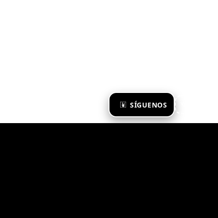
×
SÍGUENOS
Ya te sigo
Zona Emergente 2023
© ZONA EMERGENTE
TODOS LOS DERECHOS RESERVADOS