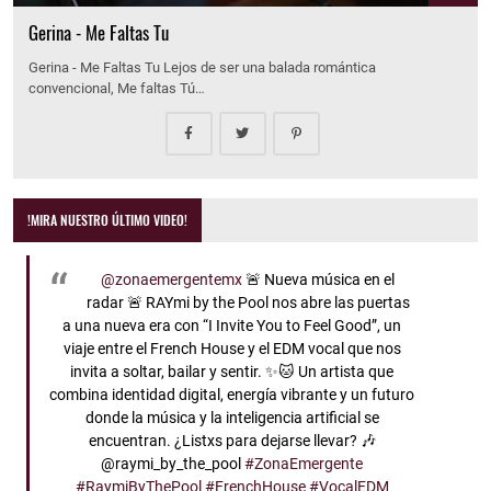
Gerina - Me Faltas Tu
Gerina - Me Faltas Tu Lejos de ser una balada romántica
convencional, Me faltas Tú…
!MIRA NUESTRO ÚLTIMO VIDEO!
@zonaemergentemx
🚨 Nueva música en el
radar 🚨 RAYmi by the Pool nos abre las puertas
a una nueva era con “I Invite You to Feel Good”, un
viaje entre el French House y el EDM vocal que nos
invita a soltar, bailar y sentir. ✨🐱 Un artista que
combina identidad digital, energía vibrante y un futuro
donde la música y la inteligencia artificial se
encuentran. ¿Listxs para dejarse llevar? 🎶
@raymi_by_the_pool
#ZonaEmergente
#RaymiByThePool
#FrenchHouse
#VocalEDM