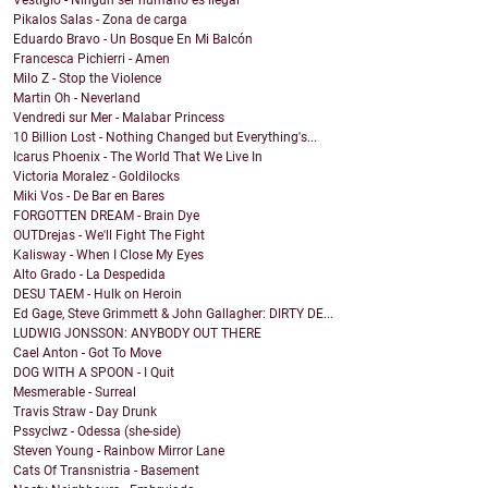
Pikalos Salas - Zona de carga
Eduardo Bravo - Un Bosque En Mi Balcón
Francesca Pichierri - Amen
Milo Z - Stop the Violence
Martin Oh - Neverland
Vendredi sur Mer - Malabar Princess
10 Billion Lost - Nothing Changed but Everything's...
Icarus Phoenix - The World That We Live In
Victoria Moralez - Goldilocks
Miki Vos - De Bar en Bares
FORGOTTEN DREAM - Brain Dye
OUTDrejas - We'll Fight The Fight
Kalisway - When I Close My Eyes
Alto Grado - La Despedida
DESU TAEM - Hulk on Heroin
Ed Gage, Steve Grimmett & John Gallagher: DIRTY DE...
LUDWIG JONSSON: ANYBODY OUT THERE
Cael Anton - Got To Move
DOG WITH A SPOON - I Quit
Mesmerable - Surreal
Travis Straw - Day Drunk
Pssyclwz - Odessa (she-side)
Steven Young - Rainbow Mirror Lane
Cats Of Transnistria - Basement