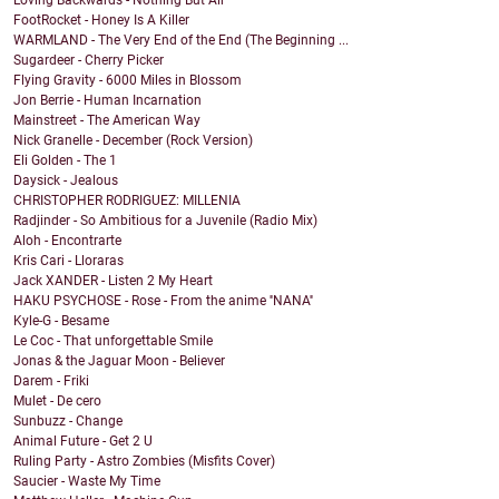
Loving Backwards - Nothing But Air
FootRocket - Honey Is A Killer
WARMLAND - The Very End of the End (The Beginning ...
Sugardeer - Cherry Picker
Flying Gravity - 6000 Miles in Blossom
Jon Berrie - Human Incarnation
Mainstreet - The American Way
Nick Granelle - December (Rock Version)
Eli Golden - The 1
Daysick - Jealous
CHRISTOPHER RODRIGUEZ: MILLENIA
Radjinder - So Ambitious for a Juvenile (Radio Mix)
Aloh - Encontrarte
Kris Cari - Lloraras
Jack XANDER - Listen 2 My Heart
HAKU PSYCHOSE - Rose - From the anime ''NANA''
Kyle-G - Besame
Le Coc - That unforgettable Smile
Jonas & the Jaguar Moon - Believer
Darem - Friki
Mulet - De cero
Sunbuzz - Change
Animal Future - Get 2 U
Ruling Party - Astro Zombies (Misfits Cover)
Saucier - Waste My Time