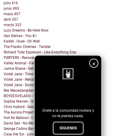
julio
416
junio
493
mayo
407
abril
357
marzo
332
Lucy Dreams - Be Here Now
San Demas - You & I
Kadeli , Ouse - Oh Well
The Plastic Cherries - Twister
Richard Tyler Epperson - Like Everything Else
PØRTERS - Recover
×
Valley Animal - Fallout
Jaime Shane - Getaway Car (Taylor Swift Cover)
Violet Jane - Time of Our Lives
Violet Jane - Rehabilitation
Violet Jane - Divine
Rex Macadangdang - Melody
¡Sigue nuestro
BOYDESVELADO - QEPD David Lynch
blog!
Sophia Warren - Grin
Chris Haford - Satellite Angel
Únete a la comunidad rockera y
The Aurora Project - Slave City
no te pierdas nada.
Hot Air Balloon - Come This Far
David Sail - No Mind Fire
SÍGUENOS
George Collins Band - New Way
Casa Del Sol - Love In A Time Of War