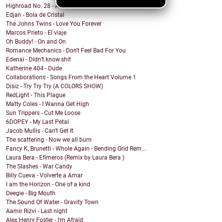
Highroad No. 28 - And I Suffer
Edjan - Bola de Cristal
The Johns Twins - Love You Forever
Marcos Prieto - El viaje
Oh Buddy! - On and On
Romance Mechanics - Don't Feel Bad For You
Edenai - Didn’t.know.shit
Katherine 404 - Dude
Collaborations - Songs From the Heart Volume 1
Disiz - Try Try Try (A COLORS SHOW)
RedLight - This Plague
Matty Coles - I Wanna Get High
Sun Trippers - Cut Me Loose
6DOPEY - My Last Petal
Jacob Mullis - Can't Get It
The scattering - Now we all burn
Fancy K, Brunetti - Whole Again - Bending Grid Rem...
Laura Bera - Efímeros (Remix by Laura Bera )
The Slashes - War Candy
Billy Cueva - Volverte a Amar
I am the Horizon - One of a kind
Deegie - Big Mouth
The Sound Of Water - Gravity Town
Aamir Rizvi - Last night
Alex Henry Foster - I'm Afraid