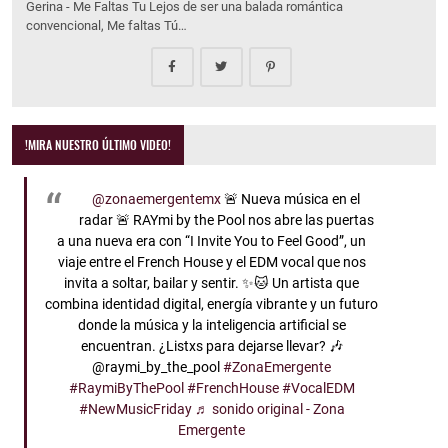
Gerina - Me Faltas Tu Lejos de ser una balada romántica
convencional, Me faltas Tú…
!MIRA NUESTRO ÚLTIMO VIDEO!
@zonaemergentemx
🚨 Nueva música en el
radar 🚨 RAYmi by the Pool nos abre las puertas
a una nueva era con “I Invite You to Feel Good”, un
viaje entre el French House y el EDM vocal que nos
invita a soltar, bailar y sentir. ✨🐱 Un artista que
combina identidad digital, energía vibrante y un futuro
donde la música y la inteligencia artificial se
encuentran. ¿Listxs para dejarse llevar? 🎶
@raymi_by_the_pool
#ZonaEmergente
#RaymiByThePool
#FrenchHouse
#VocalEDM
#NewMusicFriday
♬ sonido original - Zona
Emergente