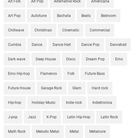
Alt Folk
Alt Pop
Alternative Rock
Americana
Art Pop
Autotune
Bachata
Beats
Bedroom
Chillwave
Christmas
Cinematic
Commercial
Cumbia
Dance
Dance Hall
Dance Pop
Dancehall
Dark wave
Deep House
Disco
Dream Pop
Emo
Emo Hip-hop
Flamenco
Folk
Future Bass
Future House
Garage Rock
Glam
Hard rock
Hip-hop
Holiday Music
Indie rock
Indietronica
J-pop
Jazz
K-Pop
Latin Hip-Hop
Latin Rock
Math Rock
Melodic Metal
Metal
Metalcore