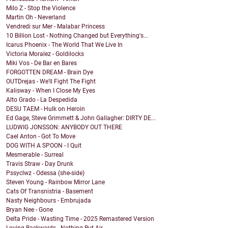
Milo Z - Stop the Violence
Martin Oh - Neverland
Vendredi sur Mer - Malabar Princess
10 Billion Lost - Nothing Changed but Everything's...
Icarus Phoenix - The World That We Live In
Victoria Moralez - Goldilocks
Miki Vos - De Bar en Bares
FORGOTTEN DREAM - Brain Dye
OUTDrejas - We'll Fight The Fight
Kalisway - When I Close My Eyes
Alto Grado - La Despedida
DESU TAEM - Hulk on Heroin
Ed Gage, Steve Grimmett & John Gallagher: DIRTY DE...
LUDWIG JONSSON: ANYBODY OUT THERE
Cael Anton - Got To Move
DOG WITH A SPOON - I Quit
Mesmerable - Surreal
Travis Straw - Day Drunk
Pssyclwz - Odessa (she-side)
Steven Young - Rainbow Mirror Lane
Cats Of Transnistria - Basement
Nasty Neighbours - Embrujada
Bryan Nee - Gone
Delta Pride - Wasting Time - 2025 Remastered Version