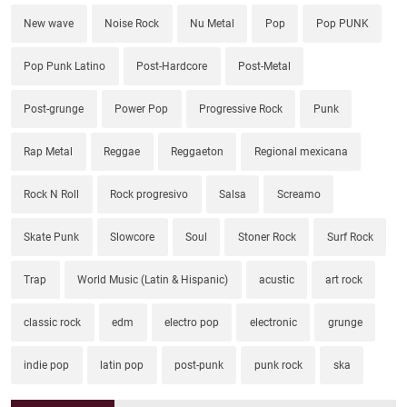
New wave
Noise Rock
Nu Metal
Pop
Pop PUNK
Pop Punk Latino
Post-Hardcore
Post-Metal
Post-grunge
Power Pop
Progressive Rock
Punk
Rap Metal
Reggae
Reggaeton
Regional mexicana
Rock N Roll
Rock progresivo
Salsa
Screamo
Skate Punk
Slowcore
Soul
Stoner Rock
Surf Rock
Trap
World Music (Latin & Hispanic)
acustic
art rock
classic rock
edm
electro pop
electronic
grunge
indie pop
latin pop
post-punk
punk rock
ska