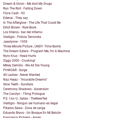
Dream & Onion - Me And My Drugs
Run The Riot - Falling Down
Flora Cash - 93
Edenai - They say
In The Afterglow - The Life That Could Be
Elliot Brown - Rule Book
Los trileros - bar del infierno
Vestigio - Policia Terrorista
Jaexlynne - 1959
Three Minute Picture , UNDY -Time Bomb
The Dream Eaters - Program Me, I'm A Machine
Nyro Kruz - Head Hurts
Ziggy 2000 - Crushing!
Mikey Demilio - We All Die Young
PHWOAR - Surge
40 Lashes - Never Wanted
Naz Hejaz - "Incurable Dreams"
Slow Teeth - Sundials
Ceremony Shadows - Ascension
The Carolyn - 75mg Prologue
P.S. I luv U…Satan - TheNewTed
Vestigio - Ningun ser humano es ilegal
Pikalos Salas - Zona de carga
Eduardo Bravo - Un Bosque En Mi Balcón
Francesca Pichierri - Amen