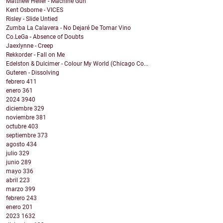
Matthew Heller - Machine Gun
Kent Osborne - VICES
Risley - Slide Untied
Zumba La Calavera - No Dejaré De Tomar Vino
Co.LeGa - Absence of Doubts
Jaexlynne - Creep
Rekkorder - Fall on Me
Edelston & Dulcimer - Colour My World (Chicago Co...
Guteren - Dissolving
febrero
411
enero
361
2024
3940
diciembre
329
noviembre
381
octubre
403
septiembre
373
agosto
434
julio
329
junio
289
mayo
336
abril
223
marzo
399
febrero
243
enero
201
2023
1632