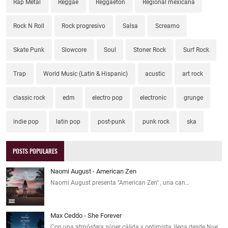
Rap Metal
Reggae
Reggaeton
Regional mexicana
Rock N Roll
Rock progresivo
Salsa
Screamo
Skate Punk
Slowcore
Soul
Stoner Rock
Surf Rock
Trap
World Music (Latin & Hispanic)
acustic
art rock
classic rock
edm
electro pop
electronic
grunge
indie pop
latin pop
post-punk
punk rock
ska
POSTS POPULARES
Naomi August - American Zen
Naomi August presenta "American Zen" , una can…
Max Ceddo - She Forever
Con una atmósfera súper cálida y optimista, llega desde Nue…