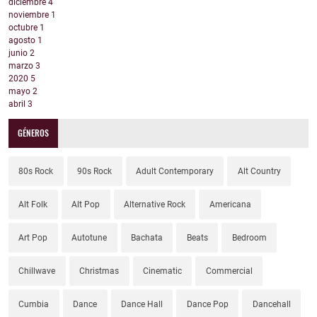
diciembre
4
noviembre
1
octubre
1
agosto
1
junio
2
marzo
3
2020
5
mayo
2
abril
3
GÉNEROS
80s Rock
90s Rock
Adult Contemporary
Alt Country
Alt Folk
Alt Pop
Alternative Rock
Americana
Art Pop
Autotune
Bachata
Beats
Bedroom
Chillwave
Christmas
Cinematic
Commercial
Cumbia
Dance
Dance Hall
Dance Pop
Dancehall