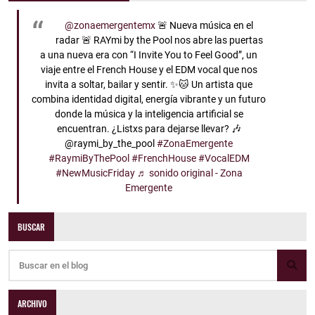
@zonaemergentemx
🚨 Nueva música en el
radar 🚨 RAYmi by the Pool nos abre las puertas
a una nueva era con “I Invite You to Feel Good”, un
viaje entre el French House y el EDM vocal que nos
invita a soltar, bailar y sentir. ✨🐱 Un artista que
combina identidad digital, energía vibrante y un futuro
donde la música y la inteligencia artificial se
encuentran. ¿Listxs para dejarse llevar? 🎶
@raymi_by_the_pool
#ZonaEmergente
#RaymiByThePool
#FrenchHouse
#VocalEDM
#NewMusicFriday
♬ sonido original - Zona
Emergente
BUSCAR
ARCHIVO