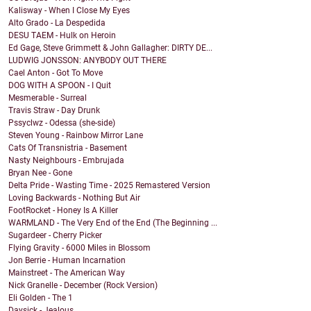
Kalisway - When I Close My Eyes
Alto Grado - La Despedida
DESU TAEM - Hulk on Heroin
Ed Gage, Steve Grimmett & John Gallagher: DIRTY DE...
LUDWIG JONSSON: ANYBODY OUT THERE
Cael Anton - Got To Move
DOG WITH A SPOON - I Quit
Mesmerable - Surreal
Travis Straw - Day Drunk
Pssyclwz - Odessa (she-side)
Steven Young - Rainbow Mirror Lane
Cats Of Transnistria - Basement
Nasty Neighbours - Embrujada
Bryan Nee - Gone
Delta Pride - Wasting Time - 2025 Remastered Version
Loving Backwards - Nothing But Air
FootRocket - Honey Is A Killer
WARMLAND - The Very End of the End (The Beginning ...
Sugardeer - Cherry Picker
Flying Gravity - 6000 Miles in Blossom
Jon Berrie - Human Incarnation
Mainstreet - The American Way
Nick Granelle - December (Rock Version)
Eli Golden - The 1
Daysick - Jealous