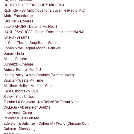
CHRISTOPHER RODRIGUEZ: MILLENIA
Radjinder - So Ambitious for a Juvenile (Radio Mix)
Aloh - Encontrarte
Kris Cari - Lloraras
Jack XANDER - Listen 2 My Heart
HAKU PSYCHOSE - Rose - From the anime ''NANA''
Kyle-G - Besame
Le Coc - That unforgettable Smile
Jonas & the Jaguar Moon - Believer
Darem - Friki
Mulet - De cero
Sunbuzz - Change
Animal Future - Get 2 U
Ruling Party - Astro Zombies (Misfits Cover)
Saucier - Waste My Time
Matthew Heller - Machine Gun
Kent Osborne - VICES
Risley - Slide Untied
Zumba La Calavera - No Dejaré De Tomar Vino
Co.LeGa - Absence of Doubts
Jaexlynne - Creep
Rekkorder - Fall on Me
Edelston & Dulcimer - Colour My World (Chicago Co...
Guteren - Dissolving