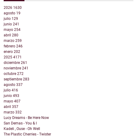
2026
1630
agosto
19
julio
129
junio
241
mayo
254
abril
280
marzo
259
febrero
246
enero
202
2025
4171
diciembre
261
noviembre
241
octubre
272
septiembre
283
agosto
337
julio
416
junio
493
mayo
407
abril
357
marzo
332
Lucy Dreams - Be Here Now
San Demas - You & I
Kadeli , Ouse - Oh Well
The Plastic Cherries - Twister