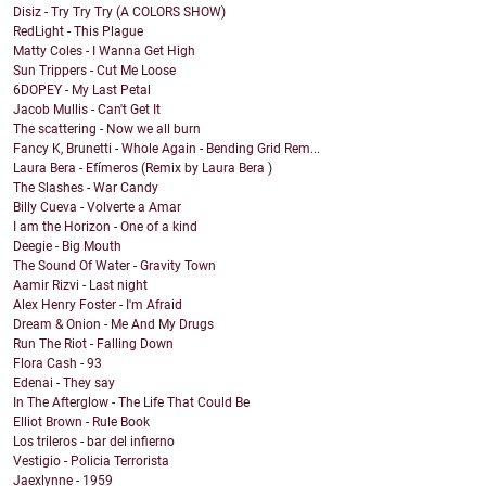
Disiz - Try Try Try (A COLORS SHOW)
RedLight - This Plague
Matty Coles - I Wanna Get High
Sun Trippers - Cut Me Loose
6DOPEY - My Last Petal
Jacob Mullis - Can't Get It
The scattering - Now we all burn
Fancy K, Brunetti - Whole Again - Bending Grid Rem...
Laura Bera - Efímeros (Remix by Laura Bera )
The Slashes - War Candy
Billy Cueva - Volverte a Amar
I am the Horizon - One of a kind
Deegie - Big Mouth
The Sound Of Water - Gravity Town
Aamir Rizvi - Last night
Alex Henry Foster - I'm Afraid
Dream & Onion - Me And My Drugs
Run The Riot - Falling Down
Flora Cash - 93
Edenai - They say
In The Afterglow - The Life That Could Be
Elliot Brown - Rule Book
Los trileros - bar del infierno
Vestigio - Policia Terrorista
Jaexlynne - 1959