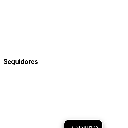
Seguidores
×
SÍGUENOS
Ya te sigo