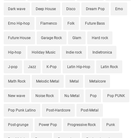
Dark wave
Deep House
Disco
Dream Pop
Emo
Emo Hip-hop
Flamenco
Folk
Future Bass
Future House
Garage Rock
Glam
Hard rock
Hip-hop
Holiday Music
Indie rock
Indietronica
J-pop
Jazz
K-Pop
Latin Hip-Hop
Latin Rock
Math Rock
Melodic Metal
Metal
Metalcore
New wave
Noise Rock
Nu Metal
Pop
Pop PUNK
Pop Punk Latino
Post-Hardcore
Post-Metal
Post-grunge
Power Pop
Progressive Rock
Punk