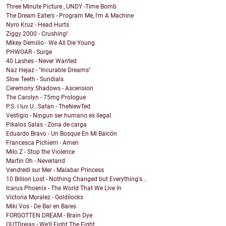
Three Minute Picture , UNDY -Time Bomb
The Dream Eaters - Program Me, I'm A Machine
Nyro Kruz - Head Hurts
Ziggy 2000 - Crushing!
Mikey Demilio - We All Die Young
PHWOAR - Surge
40 Lashes - Never Wanted
Naz Hejaz - "Incurable Dreams"
Slow Teeth - Sundials
Ceremony Shadows - Ascension
The Carolyn - 75mg Prologue
P.S. I luv U…Satan - TheNewTed
Vestigio - Ningun ser humano es ilegal
Pikalos Salas - Zona de carga
Eduardo Bravo - Un Bosque En Mi Balcón
Francesca Pichierri - Amen
Milo Z - Stop the Violence
Martin Oh - Neverland
Vendredi sur Mer - Malabar Princess
10 Billion Lost - Nothing Changed but Everything's...
Icarus Phoenix - The World That We Live In
Victoria Moralez - Goldilocks
Miki Vos - De Bar en Bares
FORGOTTEN DREAM - Brain Dye
OUTDrejas - We'll Fight The Fight