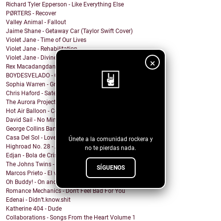
Richard Tyler Epperson - Like Everything Else
PØRTERS - Recover
Valley Animal - Fallout
Jaime Shane - Getaway Car (Taylor Swift Cover)
Violet Jane - Time of Our Lives
Violet Jane - Rehabilitation
Violet Jane - Divine
×
Rex Macadangdang - Melody
BOYDESVELADO - QEPD David Lynch
Sophia Warren - Grin
Chris Haford - Satellite Angel
The Aurora Project - Slave City
¡Sigue nuestro
Hot Air Balloon - Come This Far
David Sail - No Mind Fire
blog!
George Collins Band - New Way
Casa Del Sol - Love In A Time Of War
Únete a la comunidad rockera y
Highroad No. 28 - And I Suffer
no te pierdas nada.
Edjan - Bola de Cristal
The Johns Twins - Love You Forever
SÍGUENOS
Marcos Prieto - El viaje
Oh Buddy! - On and On
Romance Mechanics - Don't Feel Bad For You
Edenai - Didn’t.know.shit
Katherine 404 - Dude
Collaborations - Songs From the Heart Volume 1