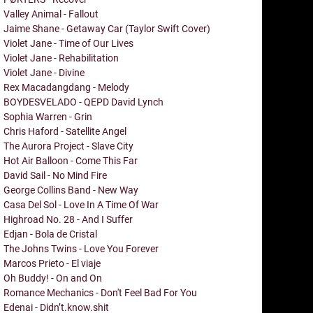
Valley Animal - Fallout
Jaime Shane - Getaway Car (Taylor Swift Cover)
Violet Jane - Time of Our Lives
Violet Jane - Rehabilitation
Violet Jane - Divine
Rex Macadangdang - Melody
BOYDESVELADO - QEPD David Lynch
Sophia Warren - Grin
Chris Haford - Satellite Angel
The Aurora Project - Slave City
Hot Air Balloon - Come This Far
David Sail - No Mind Fire
George Collins Band - New Way
Casa Del Sol - Love In A Time Of War
Highroad No. 28 - And I Suffer
Edjan - Bola de Cristal
The Johns Twins - Love You Forever
Marcos Prieto - El viaje
Oh Buddy! - On and On
Romance Mechanics - Don't Feel Bad For You
Edenai - Didn’t.know.shit