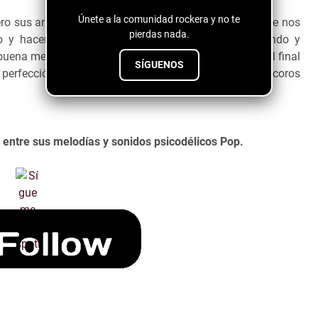
Únete a la comunidad rockera y no te
ro sus arreglos fueron lo que más me gustaron, ya que nos
pierdas nada.
o y hacen que sientas como la canción va caminando y
uena me gusta mucho ese raspado que se distingue al final
SÍGUENOS
 perfección con toda la instrumentación ademas los coros
a entre sus melodías y sonidos psicodélicos Pop.