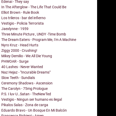
Edenai - They say
In The Afterglow - The Life That Could Be
Elliot Brown - Rule Book
Los trileros - bar del infierno
Vestigio - Policia Terrorista
Jaexlynne - 1959
Three Minute Picture , UNDY -Time Bomb
The Dream Eaters - Program Me, I'm A Machine
Nyro Kruz - Head Hurts
Ziggy 2000 - Crushing!
Mikey Demilio - We All Die Young
PHWOAR - Surge
40 Lashes - Never Wanted
Naz Hejaz - "Incurable Dreams"
Slow Teeth - Sundials
Ceremony Shadows - Ascension
The Carolyn - 75mg Prologue
P.S. I luv U…Satan - TheNewTed
Vestigio - Ningun ser humano es ilegal
Pikalos Salas - Zona de carga
Eduardo Bravo - Un Bosque En Mi Balcón
Francesca Pichierri - Amen