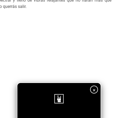
pectral y lleno de vibras relajantes que no harán mas que
 querrás salir.
×
¡Sigue nuestro blog!