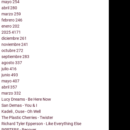
mayo
254
abril
280
marzo
259
febrero
246
enero
202
2025
4171
diciembre
261
noviembre
241
octubre
272
septiembre
283
agosto
337
julio
416
junio
493
mayo
407
abril
357
marzo
332
Lucy Dreams - Be Here Now
San Demas - You & I
Kadeli , Ouse - Oh Well
The Plastic Cherries - Twister
Richard Tyler Epperson - Like Everything Else
PØRTERS - Recover