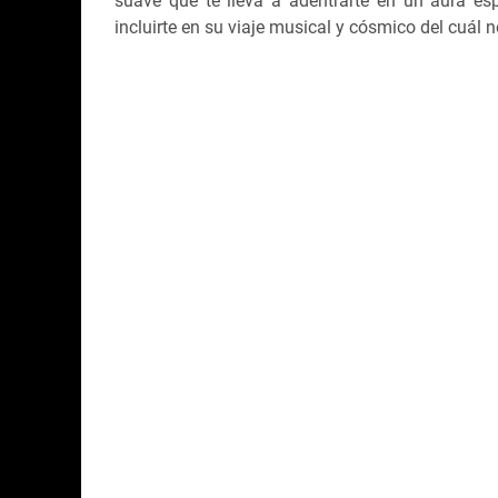
suave que te lleva a adentrarte en un aura es
incluirte en su viaje musical y cósmico del cuál no