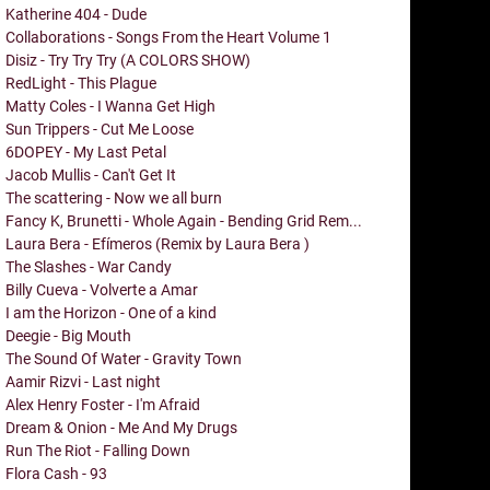
Katherine 404 - Dude
Collaborations - Songs From the Heart Volume 1
Disiz - Try Try Try (A COLORS SHOW)
RedLight - This Plague
Matty Coles - I Wanna Get High
Sun Trippers - Cut Me Loose
6DOPEY - My Last Petal
Jacob Mullis - Can't Get It
The scattering - Now we all burn
Fancy K, Brunetti - Whole Again - Bending Grid Rem...
Laura Bera - Efímeros (Remix by Laura Bera )
The Slashes - War Candy
Billy Cueva - Volverte a Amar
I am the Horizon - One of a kind
Deegie - Big Mouth
The Sound Of Water - Gravity Town
Aamir Rizvi - Last night
Alex Henry Foster - I'm Afraid
Dream & Onion - Me And My Drugs
Run The Riot - Falling Down
Flora Cash - 93