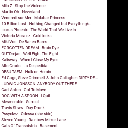
Milo Z - Stop the Violence
Martin Oh - Neverland
Vendredi sur Mer - Malabar Princess
10 Billion Lost - Nothing Changed but Everything's...
Icarus Phoenix - The World That We Live In
Victoria Moralez - Goldilocks
Miki Vos - De Bar en Bares
FORGOTTEN DREAM - Brain Dye
OUTDrejas - We'll Fight The Fight
Kalisway - When I Close My Eyes
Alto Grado - La Despedida
DESU TAEM - Hulk on Heroin
Ed Gage, Steve Grimmett & John Gallagher: DIRTY DE...
LUDWIG JONSSON: ANYBODY OUT THERE
Cael Anton - Got To Move
DOG WITH A SPOON - I Quit
Mesmerable - Surreal
Travis Straw - Day Drunk
Pssyclwz - Odessa (she-side)
Steven Young - Rainbow Mirror Lane
Cats Of Transnistria - Basement