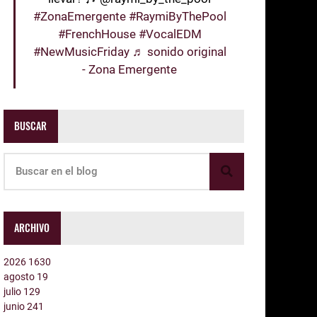
#ZonaEmergente
#RaymiByThePool
#FrenchHouse
#VocalEDM
#NewMusicFriday
♬ sonido original
- Zona Emergente
BUSCAR
ARCHIVO
2026
1630
agosto
19
julio
129
junio
241