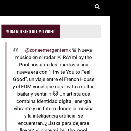
!MIRA NUESTRO ÚLTIMO VIDEO!
@zonaemergentemx
🚨 Nueva
música en el radar 🚨 RAYmi by the
Pool nos abre las puertas a una
nueva era con “I Invite You to Feel
Good”, un viaje entre el French House
y el EDM vocal que nos invita a soltar,
bailar y sentir. ✨🐱 Un artista que
combina identidad digital, energía
vibrante y un futuro donde la música
y la inteligencia artificial se
encuentran. ¿Listxs para dejarse
llevar? 🎶 @raymi_by_the_pool