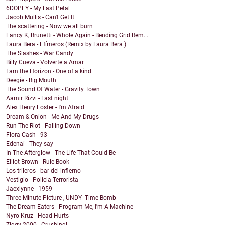
6DOPEY - My Last Petal
Jacob Mullis - Can't Get It
The scattering - Now we all burn
Fancy K, Brunetti - Whole Again - Bending Grid Rem...
Laura Bera - Efímeros (Remix by Laura Bera )
The Slashes - War Candy
Billy Cueva - Volverte a Amar
I am the Horizon - One of a kind
Deegie - Big Mouth
The Sound Of Water - Gravity Town
Aamir Rizvi - Last night
Alex Henry Foster - I'm Afraid
Dream & Onion - Me And My Drugs
Run The Riot - Falling Down
Flora Cash - 93
Edenai - They say
In The Afterglow - The Life That Could Be
Elliot Brown - Rule Book
Los trileros - bar del infierno
Vestigio - Policia Terrorista
Jaexlynne - 1959
Three Minute Picture , UNDY -Time Bomb
The Dream Eaters - Program Me, I'm A Machine
Nyro Kruz - Head Hurts