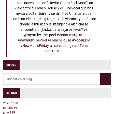
a una nueva era con “I Invite You to Feel Good”, un
viaje entre el French House y el EDM vocal que nos
invita a soltar, bailar y sentir. ✨🐱 Un artista que
combina identidad digital, energía vibrante y un futuro
donde la música y la inteligencia artificial se
encuentran. ¿Listxs para dejarse llevar? 🎶
@raymi_by_the_pool
#ZonaEmergente
#RaymiByThePool
#FrenchHouse
#VocalEDM
#NewMusicFriday
♬ sonido original - Zona
Emergente
BUSCAR
ARCHIVO
2026
1630
agosto
19
julio
129