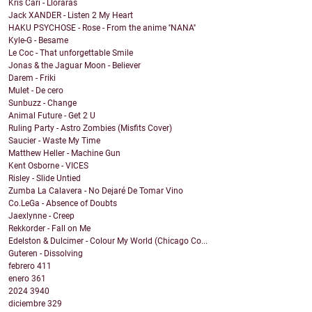
Kris Cari - Lloraras
Jack XANDER - Listen 2 My Heart
HAKU PSYCHOSE - Rose - From the anime ''NANA''
Kyle-G - Besame
Le Coc - That unforgettable Smile
Jonas & the Jaguar Moon - Believer
Darem - Friki
Mulet - De cero
Sunbuzz - Change
Animal Future - Get 2 U
Ruling Party - Astro Zombies (Misfits Cover)
Saucier - Waste My Time
Matthew Heller - Machine Gun
Kent Osborne - VICES
Risley - Slide Untied
Zumba La Calavera - No Dejaré De Tomar Vino
Co.LeGa - Absence of Doubts
Jaexlynne - Creep
Rekkorder - Fall on Me
Edelston & Dulcimer - Colour My World (Chicago Co...
Guteren - Dissolving
febrero
411
enero
361
2024
3940
diciembre
329