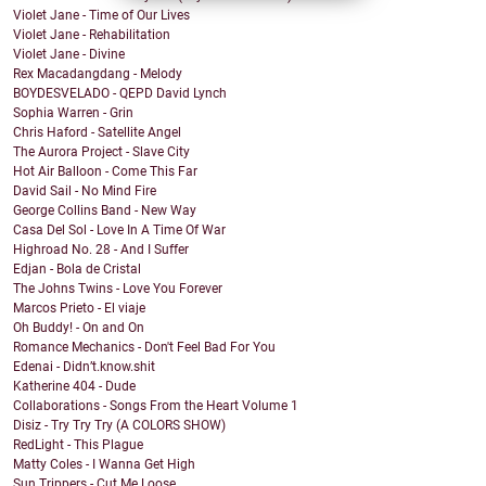
Violet Jane - Time of Our Lives
Violet Jane - Rehabilitation
Violet Jane - Divine
Rex Macadangdang - Melody
BOYDESVELADO - QEPD David Lynch
Sophia Warren - Grin
Chris Haford - Satellite Angel
The Aurora Project - Slave City
Hot Air Balloon - Come This Far
David Sail - No Mind Fire
George Collins Band - New Way
Casa Del Sol - Love In A Time Of War
Highroad No. 28 - And I Suffer
Edjan - Bola de Cristal
The Johns Twins - Love You Forever
Marcos Prieto - El viaje
Oh Buddy! - On and On
Romance Mechanics - Don't Feel Bad For You
Edenai - Didn’t.know.shit
Katherine 404 - Dude
Collaborations - Songs From the Heart Volume 1
Disiz - Try Try Try (A COLORS SHOW)
RedLight - This Plague
Matty Coles - I Wanna Get High
Sun Trippers - Cut Me Loose