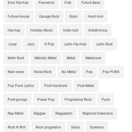
Emo Hip-hop
Flamenco
Folk
Future Bass
Future House
Garage Rock
Glam
Hard rock
Hip-hop
Holiday Music
Indie rock
Indietronica
J-pop
Jazz
K-Pop
Latin Hip-Hop
Latin Rock
Math Rock
Melodic Metal
Metal
Metalcore
New wave
Noise Rock
Nu Metal
Pop
Pop PUNK
Pop Punk Latino
Post-Hardcore
Post-Metal
Post-grunge
Power Pop
Progressive Rock
Punk
Rap Metal
Reggae
Reggaeton
Regional mexicana
Rock N Roll
Rock progresivo
Salsa
Screamo