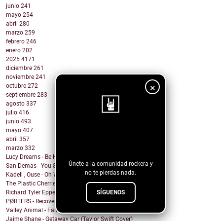
junio
241
mayo
254
abril
280
marzo
259
febrero
246
enero
202
2025
4171
diciembre
261
noviembre
241
×
octubre
272
septiembre
283
agosto
337
julio
416
junio
493
mayo
407
¡Sigue nuestro
abril
357
blog!
marzo
332
Lucy Dreams - Be Here Now
Únete a la comunidad rockera y
San Demas - You & I
no te pierdas nada.
Kadeli , Ouse - Oh Well
The Plastic Cherries - Twister
SÍGUENOS
Richard Tyler Epperson - Like Everything Else
PØRTERS - Recover
Valley Animal - Fallout
Jaime Shane - Getaway Car (Taylor Swift Cover)