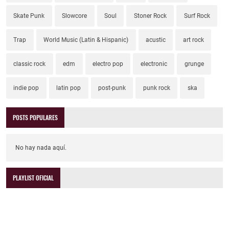
Skate Punk
Slowcore
Soul
Stoner Rock
Surf Rock
Trap
World Music (Latin & Hispanic)
acustic
art rock
classic rock
edm
electro pop
electronic
grunge
indie pop
latin pop
post-punk
punk rock
ska
POSTS POPULARES
No hay nada aquí.
PLAYLIST OFICIAL