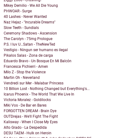
Ziggy 2000 - Crushing!
Mikey Demilio - We All Die Young
PHWOAR - Surge
40 Lashes - Never Wanted
Naz Hejaz - "Incurable Dreams"
Slow Teeth - Sundials
Ceremony Shadows - Ascension
The Carolyn - 75mg Prologue
P.S. I luv U…Satan - TheNewTed
Vestigio - Ningun ser humano es ilegal
Pikalos Salas - Zona de carga
Eduardo Bravo - Un Bosque En Mi Balcón
Francesca Pichierri - Amen
Milo Z - Stop the Violence
Martin Oh - Neverland
Vendredi sur Mer - Malabar Princess
10 Billion Lost - Nothing Changed but Everything's...
Icarus Phoenix - The World That We Live In
Victoria Moralez - Goldilocks
Miki Vos - De Bar en Bares
FORGOTTEN DREAM - Brain Dye
OUTDrejas - We'll Fight The Fight
Kalisway - When I Close My Eyes
Alto Grado - La Despedida
DESU TAEM - Hulk on Heroin