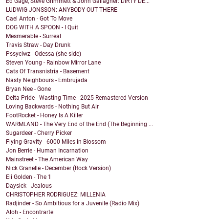
Ed Gage, Steve Grimmett & John Gallagher: DIRTY DE...
LUDWIG JONSSON: ANYBODY OUT THERE
Cael Anton - Got To Move
DOG WITH A SPOON - I Quit
Mesmerable - Surreal
Travis Straw - Day Drunk
Pssyclwz - Odessa (she-side)
Steven Young - Rainbow Mirror Lane
Cats Of Transnistria - Basement
Nasty Neighbours - Embrujada
Bryan Nee - Gone
Delta Pride - Wasting Time - 2025 Remastered Version
Loving Backwards - Nothing But Air
FootRocket - Honey Is A Killer
WARMLAND - The Very End of the End (The Beginning ...
Sugardeer - Cherry Picker
Flying Gravity - 6000 Miles in Blossom
Jon Berrie - Human Incarnation
Mainstreet - The American Way
Nick Granelle - December (Rock Version)
Eli Golden - The 1
Daysick - Jealous
CHRISTOPHER RODRIGUEZ: MILLENIA
Radjinder - So Ambitious for a Juvenile (Radio Mix)
Aloh - Encontrarte