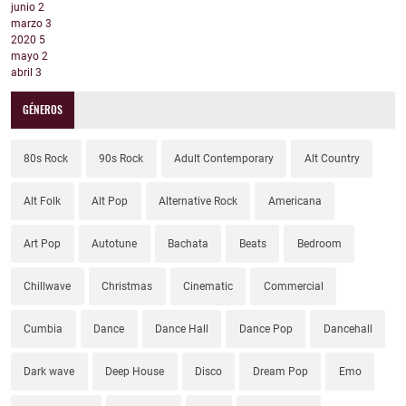
junio
2
marzo
3
2020
5
mayo
2
abril
3
GÉNEROS
80s Rock
90s Rock
Adult Contemporary
Alt Country
Alt Folk
Alt Pop
Alternative Rock
Americana
Art Pop
Autotune
Bachata
Beats
Bedroom
Chillwave
Christmas
Cinematic
Commercial
Cumbia
Dance
Dance Hall
Dance Pop
Dancehall
Dark wave
Deep House
Disco
Dream Pop
Emo