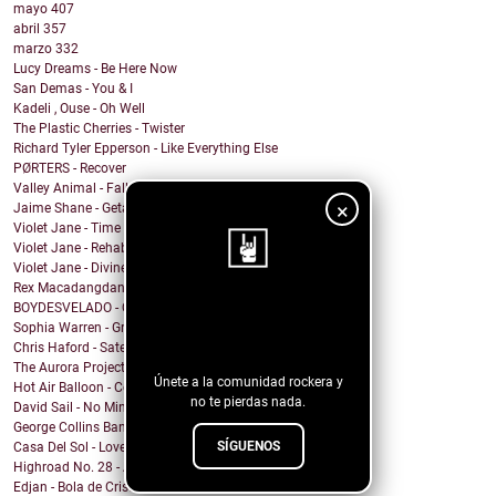
mayo
407
abril
357
marzo
332
Lucy Dreams - Be Here Now
San Demas - You & I
Kadeli , Ouse - Oh Well
The Plastic Cherries - Twister
Richard Tyler Epperson - Like Everything Else
PØRTERS - Recover
Valley Animal - Fallout
×
Jaime Shane - Getaway Car (Taylor Swift Cover)
Violet Jane - Time of Our Lives
Violet Jane - Rehabilitation
Violet Jane - Divine
Rex Macadangdang - Melody
BOYDESVELADO - QEPD David Lynch
¡Sigue nuestro
Sophia Warren - Grin
blog!
Chris Haford - Satellite Angel
The Aurora Project - Slave City
Únete a la comunidad rockera y
Hot Air Balloon - Come This Far
no te pierdas nada.
David Sail - No Mind Fire
George Collins Band - New Way
SÍGUENOS
Casa Del Sol - Love In A Time Of War
Highroad No. 28 - And I Suffer
Edjan - Bola de Cristal