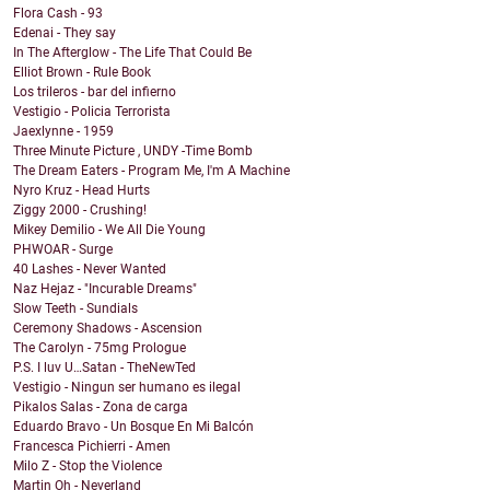
Flora Cash - 93
Edenai - They say
In The Afterglow - The Life That Could Be
Elliot Brown - Rule Book
Los trileros - bar del infierno
Vestigio - Policia Terrorista
Jaexlynne - 1959
Three Minute Picture , UNDY -Time Bomb
The Dream Eaters - Program Me, I'm A Machine
Nyro Kruz - Head Hurts
Ziggy 2000 - Crushing!
Mikey Demilio - We All Die Young
PHWOAR - Surge
40 Lashes - Never Wanted
Naz Hejaz - "Incurable Dreams"
Slow Teeth - Sundials
Ceremony Shadows - Ascension
The Carolyn - 75mg Prologue
P.S. I luv U…Satan - TheNewTed
Vestigio - Ningun ser humano es ilegal
Pikalos Salas - Zona de carga
Eduardo Bravo - Un Bosque En Mi Balcón
Francesca Pichierri - Amen
Milo Z - Stop the Violence
Martin Oh - Neverland