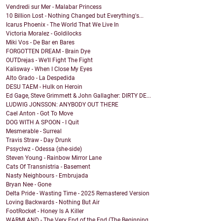
Vendredi sur Mer - Malabar Princess
10 Billion Lost - Nothing Changed but Everything's...
Icarus Phoenix - The World That We Live In
Victoria Moralez - Goldilocks
Miki Vos - De Bar en Bares
FORGOTTEN DREAM - Brain Dye
OUTDrejas - We'll Fight The Fight
Kalisway - When I Close My Eyes
Alto Grado - La Despedida
DESU TAEM - Hulk on Heroin
Ed Gage, Steve Grimmett & John Gallagher: DIRTY DE...
LUDWIG JONSSON: ANYBODY OUT THERE
Cael Anton - Got To Move
DOG WITH A SPOON - I Quit
Mesmerable - Surreal
Travis Straw - Day Drunk
Pssyclwz - Odessa (she-side)
Steven Young - Rainbow Mirror Lane
Cats Of Transnistria - Basement
Nasty Neighbours - Embrujada
Bryan Nee - Gone
Delta Pride - Wasting Time - 2025 Remastered Version
Loving Backwards - Nothing But Air
FootRocket - Honey Is A Killer
WARMLAND - The Very End of the End (The Beginning ...