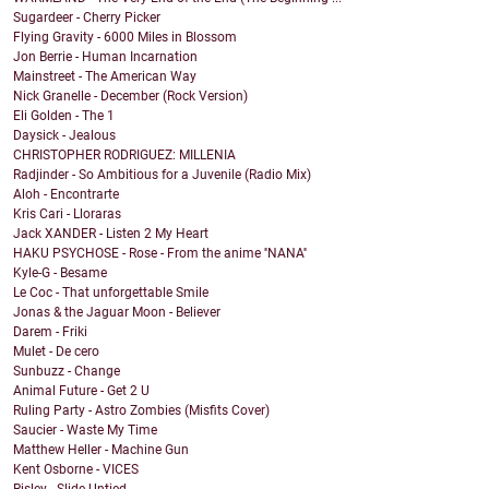
Sugardeer - Cherry Picker
Flying Gravity - 6000 Miles in Blossom
Jon Berrie - Human Incarnation
Mainstreet - The American Way
Nick Granelle - December (Rock Version)
Eli Golden - The 1
Daysick - Jealous
CHRISTOPHER RODRIGUEZ: MILLENIA
Radjinder - So Ambitious for a Juvenile (Radio Mix)
Aloh - Encontrarte
Kris Cari - Lloraras
Jack XANDER - Listen 2 My Heart
HAKU PSYCHOSE - Rose - From the anime ''NANA''
Kyle-G - Besame
Le Coc - That unforgettable Smile
Jonas & the Jaguar Moon - Believer
Darem - Friki
Mulet - De cero
Sunbuzz - Change
Animal Future - Get 2 U
Ruling Party - Astro Zombies (Misfits Cover)
Saucier - Waste My Time
Matthew Heller - Machine Gun
Kent Osborne - VICES