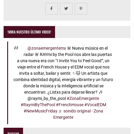
!MIRA NUESTRO ÚLTIMO VIDEO!
@zonaemergentemx
🚨 Nueva música en el
radar 🚨 RAYmi by the Pool nos abre las puertas
a una nueva era con “I Invite You to Feel Good”, un
viaje entre el French House y el EDM vocal que nos
invita a soltar, bailar y sentir. ✨🐱 Un artista que
combina identidad digital, energía vibrante y un futuro
donde la música y la inteligencia artificial se
encuentran. ¿Listxs para dejarse llevar? 🎶
@raymi_by_the_pool
#ZonaEmergente
#RaymiByThePool
#FrenchHouse
#VocalEDM
#NewMusicFriday
♬ sonido original - Zona
Emergente
BUSCAR