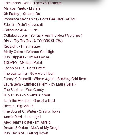
The Johns Twins - Love You Forever
Marcos Prieto - El viaje
Oh Buddy! - On and On
Romance Mechanics - Don't Feel Bad For You
Edenai - Didn’t.know.shit
Katherine 404 - Dude
Collaborations - Songs From the Heart Volume 1
Disiz - Try Try Try (A COLORS SHOW)
RedLight - This Plague
Matty Coles - I Wanna Get High
Sun Trippers - Cut Me Loose
6DOPEY - My Last Petal
Jacob Mullis - Can't Get It
The scattering - Now we all burn
Fancy K, Brunetti - Whole Again - Bending Grid Rem...
Laura Bera - Efímeros (Remix by Laura Bera )
The Slashes - War Candy
Billy Cueva - Volverte a Amar
I am the Horizon - One of a kind
Deegie - Big Mouth
The Sound Of Water - Gravity Town
Aamir Rizvi - Last night
Alex Henry Foster - I'm Afraid
Dream & Onion - Me And My Drugs
Run The Riot - Falling Down