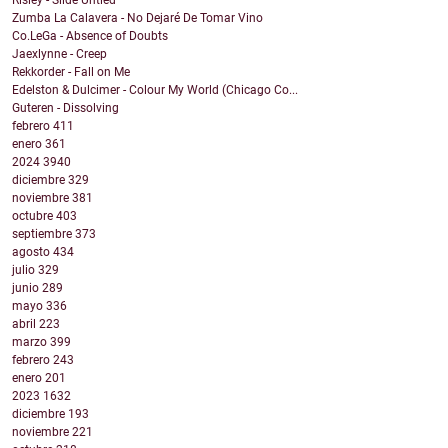
Risley - Slide Untied
Zumba La Calavera - No Dejaré De Tomar Vino
Co.LeGa - Absence of Doubts
Jaexlynne - Creep
Rekkorder - Fall on Me
Edelston & Dulcimer - Colour My World (Chicago Co...
Guteren - Dissolving
febrero
411
enero
361
2024
3940
diciembre
329
noviembre
381
octubre
403
septiembre
373
agosto
434
julio
329
junio
289
mayo
336
abril
223
marzo
399
febrero
243
enero
201
2023
1632
diciembre
193
noviembre
221