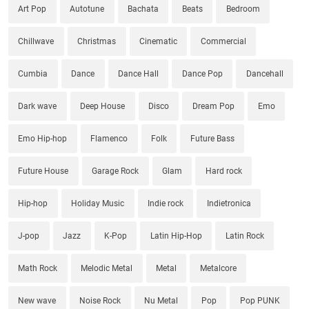
Art Pop
Autotune
Bachata
Beats
Bedroom
Chillwave
Christmas
Cinematic
Commercial
Cumbia
Dance
Dance Hall
Dance Pop
Dancehall
Dark wave
Deep House
Disco
Dream Pop
Emo
Emo Hip-hop
Flamenco
Folk
Future Bass
Future House
Garage Rock
Glam
Hard rock
Hip-hop
Holiday Music
Indie rock
Indietronica
J-pop
Jazz
K-Pop
Latin Hip-Hop
Latin Rock
Math Rock
Melodic Metal
Metal
Metalcore
New wave
Noise Rock
Nu Metal
Pop
Pop PUNK