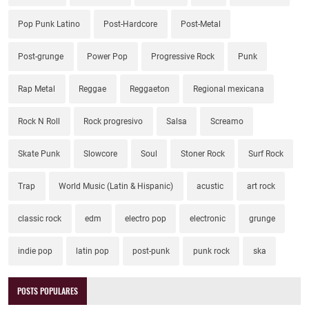
Pop Punk Latino
Post-Hardcore
Post-Metal
Post-grunge
Power Pop
Progressive Rock
Punk
Rap Metal
Reggae
Reggaeton
Regional mexicana
Rock N Roll
Rock progresivo
Salsa
Screamo
Skate Punk
Slowcore
Soul
Stoner Rock
Surf Rock
Trap
World Music (Latin & Hispanic)
acustic
art rock
classic rock
edm
electro pop
electronic
grunge
indie pop
latin pop
post-punk
punk rock
ska
POSTS POPULARES