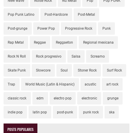
New wave
Noise Rock
Nu Metal
Pop
Pop PUNK
Pop Punk Latino
Post-Hardcore
Post-Metal
Post-grunge
Power Pop
Progressive Rock
Punk
Rap Metal
Reggae
Reggaeton
Regional mexicana
Rock N Roll
Rock progresivo
Salsa
Screamo
Skate Punk
Slowcore
Soul
Stoner Rock
Surf Rock
Trap
World Music (Latin & Hispanic)
acustic
art rock
classic rock
edm
electro pop
electronic
grunge
indie pop
latin pop
post-punk
punk rock
ska
POSTS POPULARES