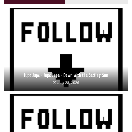
Jupe Jupe - Jupe Jupe - Down with the Setting Sun
July 28, 2026