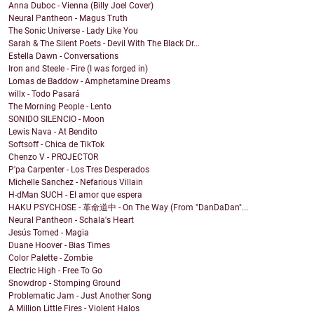
Anna Duboc - Vienna (Billy Joel Cover)
Neural Pantheon - Magus Truth
The Sonic Universe - Lady Like You
Sarah & The Silent Poets - Devil With The Black Dr...
Estella Dawn - Conversations
Iron and Steele - Fire (I was forged in)
Lomas de Baddow - Amphetamine Dreams
willx - Todo Pasará
The Morning People - Lento
SONIDO SILENCIO - Moon
Lewis Nava - At Bendito
Softsoff - Chica de TikTok
Chenzo V - PROJECTOR
P'pa Carpenter - Los Tres Desperados
Michelle Sanchez - Nefarious Villain
H-dMan SUCH - El amor que espera
HAKU PSYCHOSE - 革命道中 - On The Way (From "DanDaDan"...
Neural Pantheon - Schala's Heart
Jesús Tomed - Magia
Duane Hoover - Bias Times
Color Palette - Zombie
Electric High - Free To Go
Snowdrop - Stomping Ground
Problematic Jam - Just Another Song
A Million Little Fires - Violent Halos