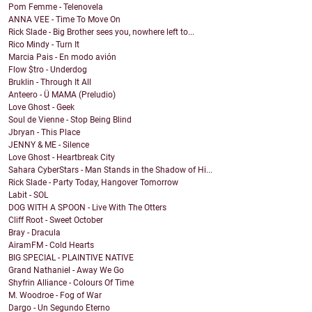
Pom Femme - Telenovela
ANNA VEE - Time To Move On
Rick Slade - Big Brother sees you, nowhere left to...
Rico Mindy - Turn It
Marcia Pais - En modo avión
Flow $tro - Underdog
Bruklin - Through It All
Anteero - Ü MAMA (Preludio)
Love Ghost - Geek
Soul de Vienne - Stop Being Blind
Jbryan - This Place
JENNY & ME - Silence
Love Ghost - Heartbreak City
Sahara CyberStars - Man Stands in the Shadow of Hi...
Rick Slade - Party Today, Hangover Tomorrow
Labit - SOL
DOG WITH A SPOON - Live With The Otters
Cliff Root - Sweet October
Bray - Dracula
AiramFM - Cold Hearts
BIG SPECIAL - PLAINTIVE NATIVE
Grand Nathaniel - Away We Go
Shyfrin Alliance - Colours Of Time
M. Woodroe - Fog of War
Dargo - Un Segundo Eterno