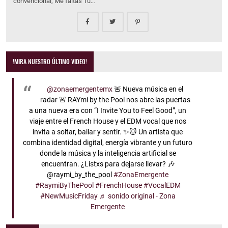
convencional, Me faltas Tú…
!MIRA NUESTRO ÚLTIMO VIDEO!
@zonaemergentemx
🚨 Nueva música en el
radar 🚨 RAYmi by the Pool nos abre las puertas
a una nueva era con “I Invite You to Feel Good”, un
viaje entre el French House y el EDM vocal que nos
invita a soltar, bailar y sentir. ✨🐱 Un artista que
combina identidad digital, energía vibrante y un futuro
donde la música y la inteligencia artificial se
encuentran. ¿Listxs para dejarse llevar? 🎶
@raymi_by_the_pool
#ZonaEmergente
#RaymiByThePool
#FrenchHouse
#VocalEDM
#NewMusicFriday
♬ sonido original - Zona
Emergente