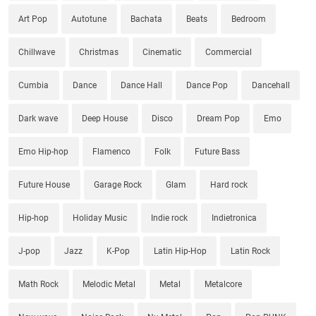
Art Pop
Autotune
Bachata
Beats
Bedroom
Chillwave
Christmas
Cinematic
Commercial
Cumbia
Dance
Dance Hall
Dance Pop
Dancehall
Dark wave
Deep House
Disco
Dream Pop
Emo
Emo Hip-hop
Flamenco
Folk
Future Bass
Future House
Garage Rock
Glam
Hard rock
Hip-hop
Holiday Music
Indie rock
Indietronica
J-pop
Jazz
K-Pop
Latin Hip-Hop
Latin Rock
Math Rock
Melodic Metal
Metal
Metalcore