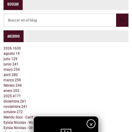
BUSCAR
ARCHIVO
2026
1630
agosto
19
julio
129
junio
241
mayo
254
abril
280
marzo
259
febrero
246
enero
202
2025
4171
diciembre
261
noviembre
241
octubre
272
Mandu Soul - Can't Wait
Eylsia Nicolas - Wake Up In The Morning
×
Eylsia Nicolas - Glitter and Glam