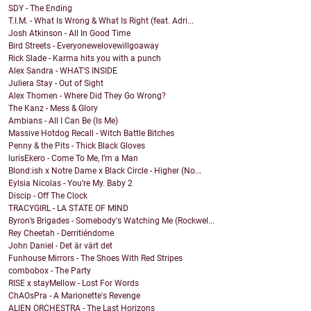
SDY - The Ending
T.I.M. - What Is Wrong & What Is Right (feat. Adri...
Josh Atkinson - All In Good Time
Bird Streets - Everyonewelovewillgoaway
Rick Slade - Karma hits you with a punch
Alex Sandra - WHAT'S INSIDE
Juliera Stay - Out of Sight
Alex Thomen - Where Did They Go Wrong?
The Kanz - Mess & Glory
Ambians - All I Can Be (Is Me)
Massive Hotdog Recall - Witch Battle Bitches
Penny & the Pits - Thick Black Gloves
lurisEkero - Come To Me, I’m a Man
Blond:ish x Notre Dame x Black Circle - Higher (No...
Eylsia Nicolas - You’re My. Baby 2
Discip - Off The Clock
TRACYGIRL - LA STATE OF MIND
Byron’s Brigades - Somebody's Watching Me (Rockwel...
Rey Cheetah - Derritiéndome
John Daniel - Det är värt det
Funhouse Mirrors - The Shoes With Red Stripes
combobox - The Party
RISE x stayMellow - Lost For Words
ChAOsPra - A Marionette's Revenge
ALIEN ORCHESTRA - The Last Horizons