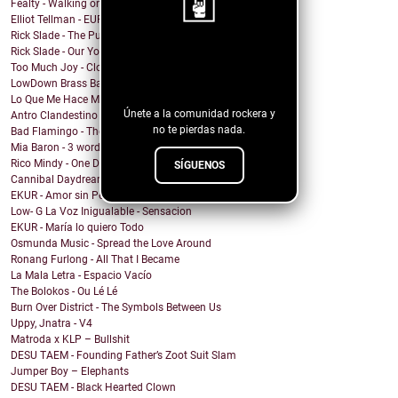
Fealty - Walking on Hands
Elliot Tellman - EUPHORIA
Rick Slade - The Pub was our Gym
Rick Slade - Our Youngsters
¡Sigue nuestro
Too Much Joy - Clowns (but Ska)
blog!
LowDown Brass Band - Echoes of a Photo
Lo Que Me Hace Mal - Matanza
Únete a la comunidad rockera y
Antro Clandestino - Playa y Sol
no te pierdas nada.
Bad Flamingo - The Fruit
Mia Baron - 3 words
Rico Mindy - One Day I...
SÍGUENOS
Cannibal Daydream - Baby, Can't You Feel My Sickness?
EKUR - Amor sin Permiso (Love is Love)
Low- G La Voz Inigualable - Sensacion
EKUR - María lo quiero Todo
Osmunda Music - Spread the Love Around
Ronang Furlong - All That I Became
La Mala Letra - Espacio Vacío
The Bolokos - Ou Lé Lé
Burn Over District - The Symbols Between Us
Uppy, Jnatra - V4
Matroda x KLP – Bullshit
DESU TAEM - Founding Father’s Zoot Suit Slam
Jumper Boy – Elephants
DESU TAEM - Black Hearted Clown