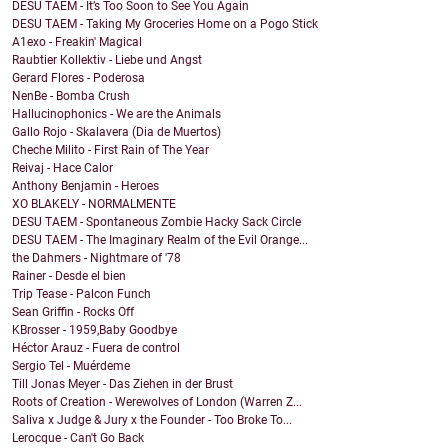
DESU TAEM - It’s Too Soon to See You Again
DESU TAEM - Taking My Groceries Home on a Pogo Stick
A1exo - Freakin' Magical
Raubtier Kollektiv - Liebe und Angst
Gerard Flores - Poderosa
NenBe - Bomba Crush
Hallucinophonics - We are the Animals
Gallo Rojo - Skalavera (Dia de Muertos)
Cheche Milito - First Rain of The Year
Reivaj - Hace Calor
Anthony Benjamin - Heroes
XO BLAKELY - NORMALMENTE
DESU TAEM - Spontaneous Zombie Hacky Sack Circle
DESU TAEM - The Imaginary Realm of the Evil Orange...
the Dahmers - Nightmare of '78
Rainer - Desde el bien
Trip Tease - Palcon Funch
Sean Griffin - Rocks Off
KBrosser - 1959,Baby Goodbye
Héctor Arauz - Fuera de control
Sergio Tel - Muérdeme
Till Jonas Meyer - Das Ziehen in der Brust
Roots of Creation - Werewolves of London (Warren Z...
Saliva x Judge & Jury x the Founder - Too Broke To...
Lerocque - Can't Go Back