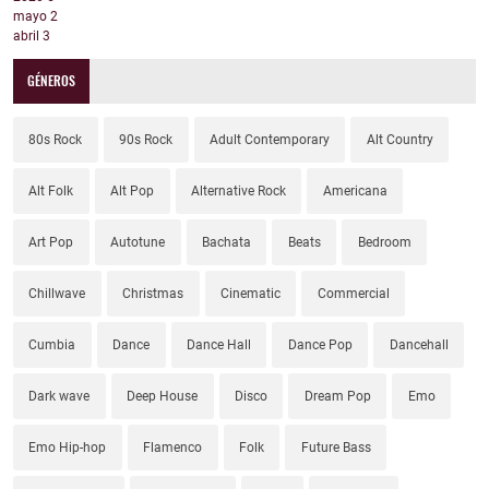
mayo
2
abril
3
GÉNEROS
80s Rock
90s Rock
Adult Contemporary
Alt Country
Alt Folk
Alt Pop
Alternative Rock
Americana
Art Pop
Autotune
Bachata
Beats
Bedroom
Chillwave
Christmas
Cinematic
Commercial
Cumbia
Dance
Dance Hall
Dance Pop
Dancehall
Dark wave
Deep House
Disco
Dream Pop
Emo
Emo Hip-hop
Flamenco
Folk
Future Bass