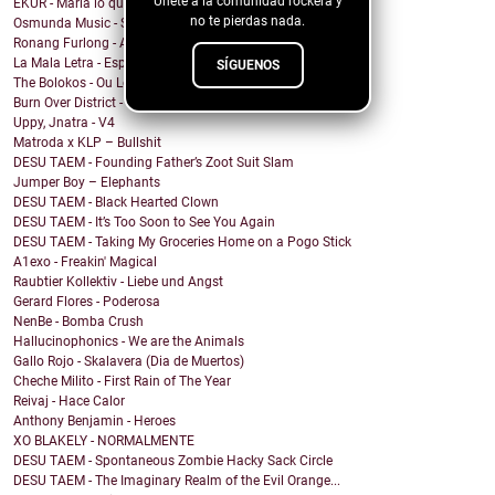
Únete a la comunidad rockera y
EKUR - María lo quiero Todo
no te pierdas nada.
Osmunda Music - Spread the Love Around
Ronang Furlong - All That I Became
La Mala Letra - Espacio Vacío
SÍGUENOS
The Bolokos - Ou Lé Lé
Burn Over District - The Symbols Between Us
Uppy, Jnatra - V4
Matroda x KLP – Bullshit
DESU TAEM - Founding Father’s Zoot Suit Slam
Jumper Boy – Elephants
DESU TAEM - Black Hearted Clown
DESU TAEM - It’s Too Soon to See You Again
DESU TAEM - Taking My Groceries Home on a Pogo Stick
A1exo - Freakin' Magical
Raubtier Kollektiv - Liebe und Angst
Gerard Flores - Poderosa
NenBe - Bomba Crush
Hallucinophonics - We are the Animals
Gallo Rojo - Skalavera (Dia de Muertos)
Cheche Milito - First Rain of The Year
Reivaj - Hace Calor
Anthony Benjamin - Heroes
XO BLAKELY - NORMALMENTE
DESU TAEM - Spontaneous Zombie Hacky Sack Circle
DESU TAEM - The Imaginary Realm of the Evil Orange...