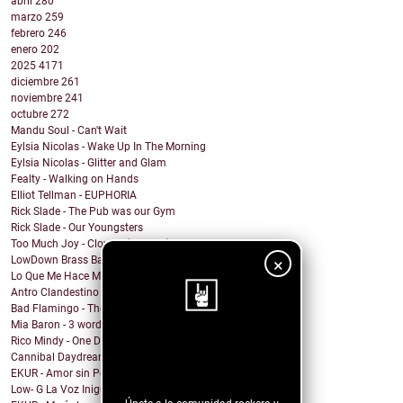
abril
280
marzo
259
febrero
246
enero
202
2025
4171
diciembre
261
noviembre
241
octubre
272
Mandu Soul - Can't Wait
Eylsia Nicolas - Wake Up In The Morning
Eylsia Nicolas - Glitter and Glam
Fealty - Walking on Hands
Elliot Tellman - EUPHORIA
Rick Slade - The Pub was our Gym
Rick Slade - Our Youngsters
Too Much Joy - Clowns (but Ska)
LowDown Brass Band - Echoes of a Photo
×
Lo Que Me Hace Mal - Matanza
Antro Clandestino - Playa y Sol
Bad Flamingo - The Fruit
Mia Baron - 3 words
Rico Mindy - One Day I...
¡Sigue nuestro
Cannibal Daydream - Baby, Can't You Feel My Sickness?
blog!
EKUR - Amor sin Permiso (Love is Love)
Low- G La Voz Inigualable - Sensacion