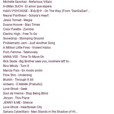
Michelle Sanchez - Nefarious Villain
H-dMan SUCH - El amor que espera
HAKU PSYCHOSE - 革命道中 - On The Way (From "DanDaDan"...
Neural Pantheon - Schala's Heart
Jesús Tomed - Magia
Duane Hoover - Bias Times
Color Palette - Zombie
Electric High - Free To Go
Snowdrop - Stomping Ground
Problematic Jam - Just Another Song
A Million Little Fires - Violent Halos
Pom Femme - Telenovela
ANNA VEE - Time To Move On
Rick Slade - Big Brother sees you, nowhere left to...
Rico Mindy - Turn It
Marcia Pais - En modo avión
Flow $tro - Underdog
Bruklin - Through It All
Anteero - Ü MAMA (Preludio)
Love Ghost - Geek
Soul de Vienne - Stop Being Blind
Jbryan - This Place
JENNY & ME - Silence
Love Ghost - Heartbreak City
Sahara CyberStars - Man Stands in the Shadow of Hi...