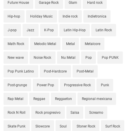
Future House
Garage Rock
Glam
Hard rock
Hip-hop
Holiday Music
Indie rock
Indietronica
J-pop
Jazz
K-Pop
Latin Hip-Hop
Latin Rock
Math Rock
Melodic Metal
Metal
Metalcore
New wave
Noise Rock
Nu Metal
Pop
Pop PUNK
Pop Punk Latino
Post-Hardcore
Post-Metal
Post-grunge
Power Pop
Progressive Rock
Punk
Rap Metal
Reggae
Reggaeton
Regional mexicana
Rock N Roll
Rock progresivo
Salsa
Screamo
Skate Punk
Slowcore
Soul
Stoner Rock
Surf Rock