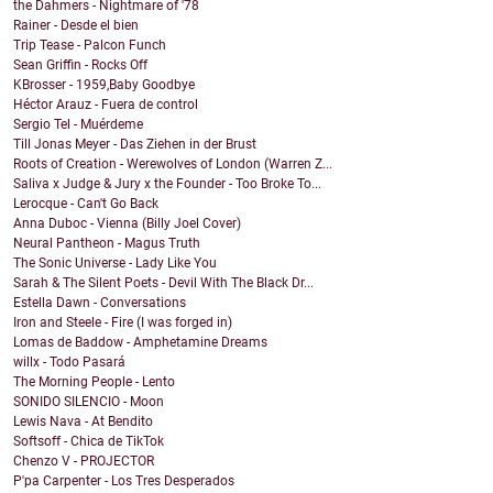
the Dahmers - Nightmare of '78
Rainer - Desde el bien
Trip Tease - Palcon Funch
Sean Griffin - Rocks Off
KBrosser - 1959,Baby Goodbye
Héctor Arauz - Fuera de control
Sergio Tel - Muérdeme
Till Jonas Meyer - Das Ziehen in der Brust
Roots of Creation - Werewolves of London (Warren Z...
Saliva x Judge & Jury x the Founder - Too Broke To...
Lerocque - Can't Go Back
Anna Duboc - Vienna (Billy Joel Cover)
Neural Pantheon - Magus Truth
The Sonic Universe - Lady Like You
Sarah & The Silent Poets - Devil With The Black Dr...
Estella Dawn - Conversations
Iron and Steele - Fire (I was forged in)
Lomas de Baddow - Amphetamine Dreams
willx - Todo Pasará
The Morning People - Lento
SONIDO SILENCIO - Moon
Lewis Nava - At Bendito
Softsoff - Chica de TikTok
Chenzo V - PROJECTOR
P'pa Carpenter - Los Tres Desperados