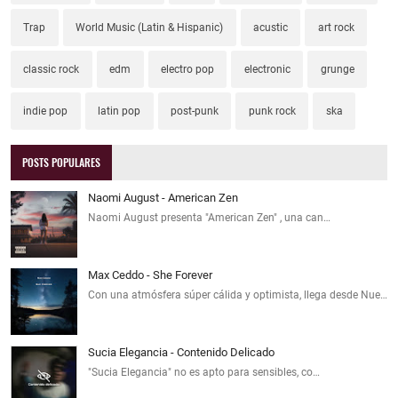
Trap
World Music (Latin & Hispanic)
acustic
art rock
classic rock
edm
electro pop
electronic
grunge
indie pop
latin pop
post-punk
punk rock
ska
POSTS POPULARES
Naomi August - American Zen
Naomi August presenta "American Zen" , una can…
Max Ceddo - She Forever
Con una atmósfera súper cálida y optimista, llega desde Nue…
Sucia Elegancia - Contenido Delicado
"Sucia Elegancia" no es apto para sensibles, co…