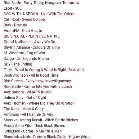
Rick Slade - Party Today, Hangover Tomorrow
Labit - SOL
DOG WITH A SPOON - Live With The Otters
Cliff Root - Sweet October
Bray - Dracula
AiramFM - Cold Hearts
BIG SPECIAL - PLAINTIVE NATIVE
Grand Nathaniel - Away We Go
Shyfrin Alliance - Colours Of Time
M. Woodroe - Fog of War
Dargo - Un Segundo Eterno
SDY - The Ending
T.I.M. - What Is Wrong & What Is Right (feat. Adri...
Josh Atkinson - All In Good Time
Bird Streets - Everyonewelovewillgoaway
Rick Slade - Karma hits you with a punch
Alex Sandra - WHAT'S INSIDE
Juliera Stay - Out of Sight
Alex Thomen - Where Did They Go Wrong?
The Kanz - Mess & Glory
Ambians - All I Can Be (Is Me)
Massive Hotdog Recall - Witch Battle Bitches
Penny & the Pits - Thick Black Gloves
lurisEkero - Come To Me, I’m a Man
Blond:ish x Notre Dame x Black Circle - Higher (No...