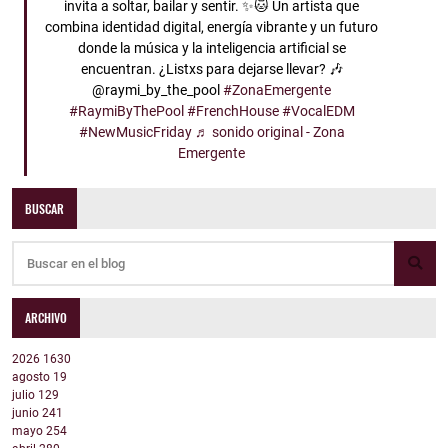
invita a soltar, bailar y sentir. ✨🐱 Un artista que
combina identidad digital, energía vibrante y un futuro
donde la música y la inteligencia artificial se
encuentran. ¿Listxs para dejarse llevar? 🎶
@raymi_by_the_pool
#ZonaEmergente
#RaymiByThePool
#FrenchHouse
#VocalEDM
#NewMusicFriday
♬ sonido original - Zona
Emergente
BUSCAR
ARCHIVO
2026
1630
agosto
19
julio
129
junio
241
mayo
254