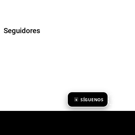
Seguidores
×
SÍGUENOS
Ya te sigo