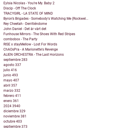
Eylsia Nicolas - You’re My. Baby 2
Discip - Off The Clock
TRACYGIRL - LA STATE OF MIND
Byron’s Brigades - Somebody's Watching Me (Rockwel...
Rey Cheetah - Derritiéndome
John Daniel - Det är värt det
Funhouse Mirrors - The Shoes With Red Stripes
combobox - The Party
RISE x stayMellow - Lost For Words
ChAOsPra - A Marionette's Revenge
ALIEN ORCHESTRA - The Last Horizons
septiembre
283
agosto
337
julio
416
junio
493
mayo
407
abril
357
marzo
332
febrero
411
enero
361
2024
3940
diciembre
329
noviembre
381
octubre
403
septiembre
373