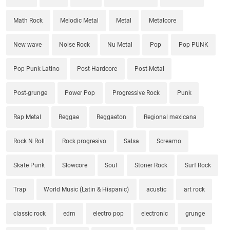
Math Rock
Melodic Metal
Metal
Metalcore
New wave
Noise Rock
Nu Metal
Pop
Pop PUNK
Pop Punk Latino
Post-Hardcore
Post-Metal
Post-grunge
Power Pop
Progressive Rock
Punk
Rap Metal
Reggae
Reggaeton
Regional mexicana
Rock N Roll
Rock progresivo
Salsa
Screamo
Skate Punk
Slowcore
Soul
Stoner Rock
Surf Rock
Trap
World Music (Latin & Hispanic)
acustic
art rock
classic rock
edm
electro pop
electronic
grunge