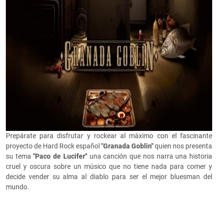
Prepárate para disfrutar y rockear al máximo con el fascinante
proyecto de Hard Rock español
"Granada Goblin"
quien nos presenta
su tema
"Paco de Lucifer"
una canción que nos narra una historia
cruel y oscura sobre un músico que no tiene nada para comer y
decide vender su alma al diablo para ser el mejor bluesman del
mundo.