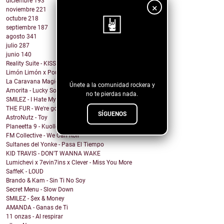
diciembre
193
×
noviembre
221
octubre
218
septiembre
187
agosto
341
julio
287
¡Sigue nuestro
junio
140
Reality Suite - KISS THE RING
blog!
Limón Limón x Poulish Kid - CALL NOW BUY NOW
La Caravana Magica - Todo Se Paga en Esta Vida (fe...
Únete a la comunidad rockera y
Amorita - Lucky Solita
no te pierdas nada.
SMILEZ - I Hate My Ex
THE FUR - We're going under
SÍGUENOS
AstroNutz - Toy
Planeetta 9 - Kuolleet vain muistaa
FM Collective - We Can Roll
Sultanes del Yonke - Pasa El Tiempo
KID TRAVIS - DON'T WANNA WAKE
Lumichevi x 7evin7ins x Clever - Miss You More
SaffeK - LOUD
Brando & Kam - Sin Ti No Soy
Secret Menu - Slow Down
SMILEZ - $ex & Money
AMANDA - Ganas de Ti
11 onzas - Al respirar