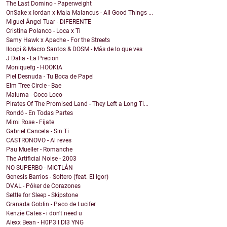
The Last Domino - Paperweight
OnSake x Iordan x Maia Malancus - All Good Things ...
Miguel Ángel Tuar - DIFERENTE
Cristina Polanco - Loca x Ti
Samy Hawk x Apache - For the Streets
Iloopi & Macro Santos & DOSM - Más de lo que ves
J Dalia - La Precion
Moniquefg - HOOKIA
Piel Desnuda - Tu Boca de Papel
Elm Tree Circle - Bae
Maluma - Coco Loco
Pirates Of The Promised Land - They Left a Long Ti...
Rondó - En Todas Partes
Mimi Rose - Fijate
Gabriel Cancela - Sin Ti
CASTRONOVO - Al reves
Pau Mueller - Romanche
The Artificial Noise - 2003
NO SUPERBO - MICTLÁN
Genesis Barrios - Soltero (feat. El Igor)
DVAL - Póker de Corazones
Settle for Sleep - Skipstone
Granada Goblin - Paco de Lucifer
Kenzie Cates - i don't need u
Alexx Bean - H0P3 I DI3 YNG