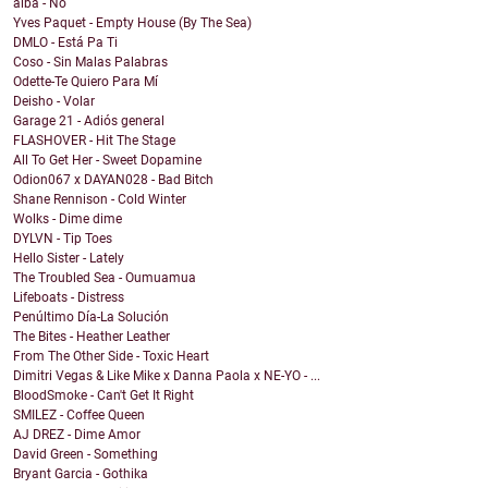
alba - No
Yves Paquet - Empty House (By The Sea)
DMLO - Está Pa Ti
Coso - Sin Malas Palabras
Odette-Te Quiero Para Mí
Deisho - Volar
Garage 21 - Adiós general
FLASHOVER - Hit The Stage
All To Get Her - Sweet Dopamine
Odion067 x DAYAN028 - Bad Bitch
Shane Rennison - Cold Winter
Wolks - Dime dime
DYLVN - Tip Toes
Hello Sister - Lately
The Troubled Sea - Oumuamua
Lifeboats - Distress
Penúltimo Día-La Solución
The Bites - Heather Leather
From The Other Side - Toxic Heart
Dimitri Vegas & Like Mike x Danna Paola x NE-YO - ...
BloodSmoke - Can't Get It Right
SMILEZ - Coffee Queen
AJ DREZ - Dime Amor
David Green - Something
Bryant Garcia - Gothika