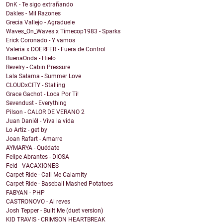
DnK - Te sigo extrañando
Dakles - Mil Razones
Grecia Vallejo - Agraduele
Waves_On_Waves x Timecop1983 - Sparks
Erick Coronado - Y vamos
Valeria x DOERFER - Fuera de Control
BuenaOnda - Hielo
Revelry - Cabin Pressure
Lala Salama - Summer Love
CLOUDxCITY - Stalling
Grace Gachot - Loca Por Ti!
Sevendust - Everything
Pilson - CALOR DE VERANO 2
Juan Daniél - Viva la vida
Lo Artiz - get by
Joan Rafart - Amarre
AYMARYA - Quédate
Felipe Abrantes - DIOSA
Feid - VACAXIONES
Carpet Ride - Call Me Calamity
Carpet Ride - Baseball Mashed Potatoes
FABYAN - PHP
CASTRONOVO - Al reves
Josh Tepper - Built Me (duet version)
KID TRAVIS - CRIMSON HEARTBREAK