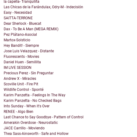
la capella- Tranquilita
Las Chicas de la Farándulax, Odry-M - Indecisión
Easy - Necesidad
SAITTA-TERRONE
Dear Sherlock - Bluecat
Dax - To Be A Man (MEGA REMIX)
Pez Plátano-Asocial
Martox-Solsticio
Hey Bandit! - Siempre
Jose Luis Velazquez - Distante
Fluorescents - Movies
Daniel Huen - Semillita
IM LIVE SESSION
Precious Perez - Sin Preguntar
Andrew X - Miracles
Scoville Unit - Fire Pit
Wildlife Control - Sponté
Karim Panzetta - Feelings In The Way
Karim Panzetta - No Checked Bags
Into Sunday - When it's Over
RENEE - Algo Bien
Last Chance to Say Goodbye - Pattern of Control
Amerakin Overdose - Neurostatic
JACE Carrillo - Moviendo
Thea Sass-Ainsworth - Safe and Hollow