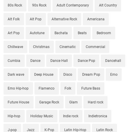
80s Rock
90s Rock
Adult Contemporary
Alt Country
Alt Folk
Alt Pop
Alternative Rock
Americana
Art Pop
Autotune
Bachata
Beats
Bedroom
Chillwave
Christmas
Cinematic
Commercial
Cumbia
Dance
Dance Hall
Dance Pop
Dancehall
Dark wave
Deep House
Disco
Dream Pop
Emo
Emo Hip-hop
Flamenco
Folk
Future Bass
Future House
Garage Rock
Glam
Hard rock
Hip-hop
Holiday Music
Indie rock
Indietronica
J-pop
Jazz
K-Pop
Latin Hip-Hop
Latin Rock