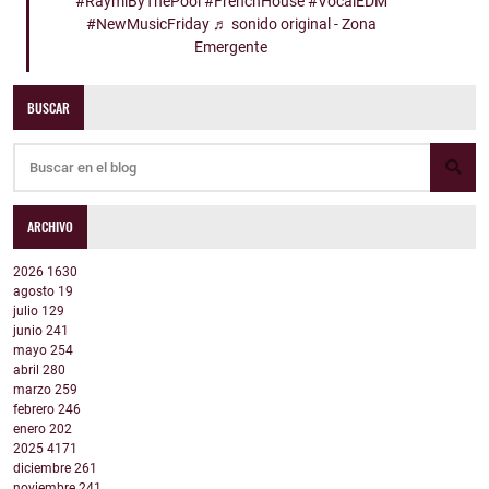
#RaymiByThePool
#FrenchHouse
#VocalEDM
#NewMusicFriday
♬ sonido original - Zona
Emergente
BUSCAR
ARCHIVO
2026
1630
agosto
19
julio
129
junio
241
mayo
254
abril
280
marzo
259
febrero
246
enero
202
2025
4171
diciembre
261
noviembre
241