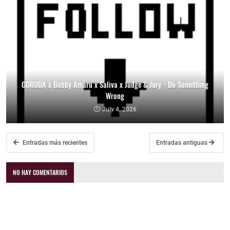
GORODA x Bobby Amaru x Saliva x Judge & Jury - Do Something
Wrong
July 4, 2026
Entradas más recientes
Entradas antiguas
NO HAY COMENTARIOS