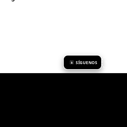
×
SÍGUENOS
Ya te sigo
Zona Emergente 2023
© ZONA EMERGENTE
TODOS LOS DERECHOS RESERVADOS