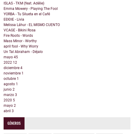
ISLAS - TKM (feat. Adélie)
Emma Mowery - Playing The Fool
YORBA - Tu Silueta en el Café
EĐĐIE - Livia
Melissa Láhur - EL MISMO CUENTO
VCAGE - Bikini Rosa
Fire Roots - Words
Mass Minor - Worthy
april fool - Why Worry
Un Tal Abraham - Déjalo
mayo
45
2022
12
diciembre
4
noviembre
1
octubre
1
agosto
1
junio
2
marzo
3
2020
5
mayo
2
abril
3
GÉNEROS