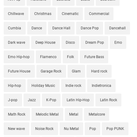
Chillwave
Christmas
Cinematic
Commercial
Cumbia
Dance
Dance Hall
Dance Pop
Dancehall
Dark wave
Deep House
Disco
Dream Pop
Emo
Emo Hip-hop
Flamenco
Folk
Future Bass
Future House
Garage Rock
Glam
Hard rock
Hip-hop
Holiday Music
Indie rock
Indietronica
J-pop
Jazz
K-Pop
Latin Hip-Hop
Latin Rock
Math Rock
Melodic Metal
Metal
Metalcore
New wave
Noise Rock
Nu Metal
Pop
Pop PUNK