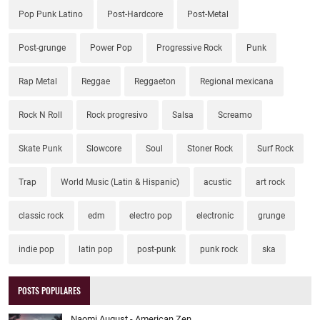
Pop Punk Latino
Post-Hardcore
Post-Metal
Post-grunge
Power Pop
Progressive Rock
Punk
Rap Metal
Reggae
Reggaeton
Regional mexicana
Rock N Roll
Rock progresivo
Salsa
Screamo
Skate Punk
Slowcore
Soul
Stoner Rock
Surf Rock
Trap
World Music (Latin & Hispanic)
acustic
art rock
classic rock
edm
electro pop
electronic
grunge
indie pop
latin pop
post-punk
punk rock
ska
POSTS POPULARES
Naomi August - American Zen