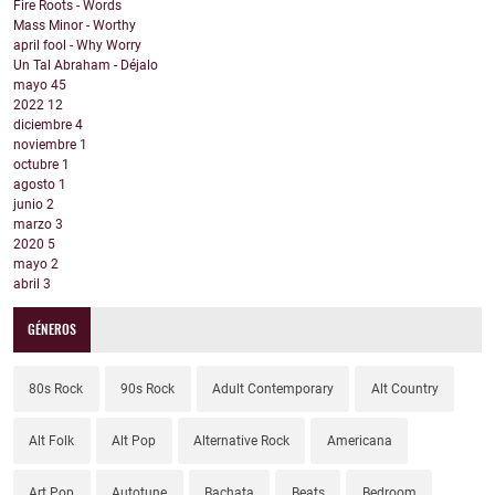
Fire Roots - Words
Mass Minor - Worthy
april fool - Why Worry
Un Tal Abraham - Déjalo
mayo
45
2022
12
diciembre
4
noviembre
1
octubre
1
agosto
1
junio
2
marzo
3
2020
5
mayo
2
abril
3
GÉNEROS
80s Rock
90s Rock
Adult Contemporary
Alt Country
Alt Folk
Alt Pop
Alternative Rock
Americana
Art Pop
Autotune
Bachata
Beats
Bedroom