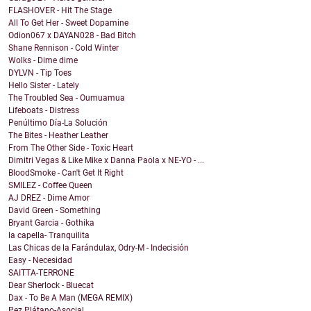
FLASHOVER - Hit The Stage
All To Get Her - Sweet Dopamine
Odion067 x DAYAN028 - Bad Bitch
Shane Rennison - Cold Winter
Wolks - Dime dime
DYLVN - Tip Toes
Hello Sister - Lately
The Troubled Sea - Oumuamua
Lifeboats - Distress
Penúltimo Día-La Solución
The Bites - Heather Leather
From The Other Side - Toxic Heart
Dimitri Vegas & Like Mike x Danna Paola x NE-YO - ...
BloodSmoke - Can't Get It Right
SMILEZ - Coffee Queen
AJ DREZ - Dime Amor
David Green - Something
Bryant Garcia - Gothika
la capella- Tranquilita
Las Chicas de la Farándulax, Odry-M - Indecisión
Easy - Necesidad
SAITTA-TERRONE
Dear Sherlock - Bluecat
Dax - To Be A Man (MEGA REMIX)
Pez Plátano-Asocial