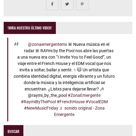
!MIRA NUESTRO ÚLTIMO VIDEO!
@zonaemergentemx
🚨 Nueva música en el
radar 🚨 RAYmi by the Pool nos abre las puertas
a una nueva era con “I Invite You to Feel Good”, un
viaje entre el French House y el EDM vocal que nos
invita a soltar, bailar y sentir. ✨🐱 Un artista que
combina identidad digital, energía vibrante y un futuro
donde la música y la inteligencia artificial se
encuentran. ¿Listxs para dejarse llevar? 🎶
@raymi_by_the_pool
#ZonaEmergente
#RaymiByThePool
#FrenchHouse
#VocalEDM
#NewMusicFriday
♬ sonido original - Zona
Emergente
BUSCAR