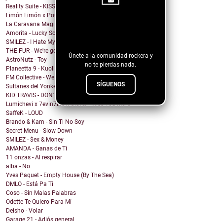
Reality Suite - KISS THE RING
Limón Limón x Poulish Kid - CALL NOW BUY NOW
¡Sigue nuestro
La Caravana Magica - Todo Se Paga en Esta Vida (fe...
Amorita - Lucky Solita
blog!
SMILEZ - I Hate My Ex
THE FUR - We're going under
Únete a la comunidad rockera y
AstroNutz - Toy
no te pierdas nada.
Planeetta 9 - Kuolleet vain muistaa
FM Collective - We Can Roll
SÍGUENOS
Sultanes del Yonke - Pasa El Tiempo
KID TRAVIS - DON'T WANNA WAKE
Lumichevi x 7evin7ins x Clever - Miss You More
SaffeK - LOUD
Brando & Kam - Sin Ti No Soy
Secret Menu - Slow Down
SMILEZ - $ex & Money
AMANDA - Ganas de Ti
11 onzas - Al respirar
alba - No
Yves Paquet - Empty House (By The Sea)
DMLO - Está Pa Ti
Coso - Sin Malas Palabras
Odette-Te Quiero Para Mí
Deisho - Volar
Garage 21 - Adiós general