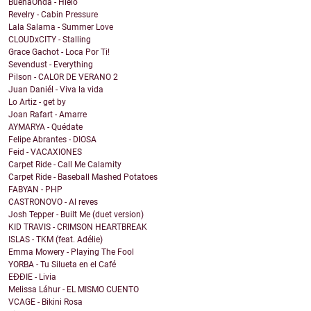
BuenaOnda - Hielo
Revelry - Cabin Pressure
Lala Salama - Summer Love
CLOUDxCITY - Stalling
Grace Gachot - Loca Por Ti!
Sevendust - Everything
Pilson - CALOR DE VERANO 2
Juan Daniél - Viva la vida
Lo Artiz - get by
Joan Rafart - Amarre
AYMARYA - Quédate
Felipe Abrantes - DIOSA
Feid - VACAXIONES
Carpet Ride - Call Me Calamity
Carpet Ride - Baseball Mashed Potatoes
FABYAN - PHP
CASTRONOVO - Al reves
Josh Tepper - Built Me (duet version)
KID TRAVIS - CRIMSON HEARTBREAK
ISLAS - TKM (feat. Adélie)
Emma Mowery - Playing The Fool
YORBA - Tu Silueta en el Café
EĐĐIE - Livia
Melissa Láhur - EL MISMO CUENTO
VCAGE - Bikini Rosa