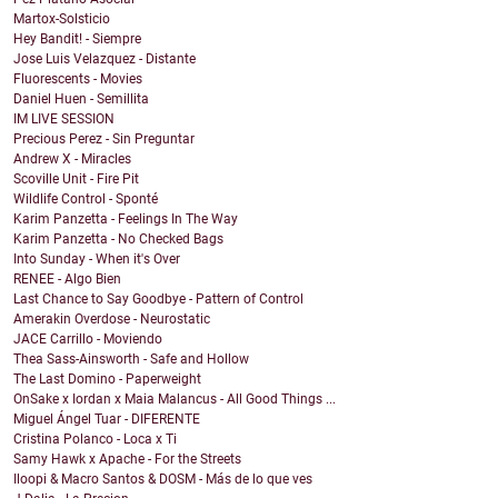
Martox-Solsticio
Hey Bandit! - Siempre
Jose Luis Velazquez - Distante
Fluorescents - Movies
Daniel Huen - Semillita
IM LIVE SESSION
Precious Perez - Sin Preguntar
Andrew X - Miracles
Scoville Unit - Fire Pit
Wildlife Control - Sponté
Karim Panzetta - Feelings In The Way
Karim Panzetta - No Checked Bags
Into Sunday - When it's Over
RENEE - Algo Bien
Last Chance to Say Goodbye - Pattern of Control
Amerakin Overdose - Neurostatic
JACE Carrillo - Moviendo
Thea Sass-Ainsworth - Safe and Hollow
The Last Domino - Paperweight
OnSake x Iordan x Maia Malancus - All Good Things ...
Miguel Ángel Tuar - DIFERENTE
Cristina Polanco - Loca x Ti
Samy Hawk x Apache - For the Streets
Iloopi & Macro Santos & DOSM - Más de lo que ves