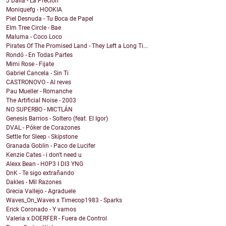
J Dalia - La Precion
Moniquefg - HOOKIA
Piel Desnuda - Tu Boca de Papel
Elm Tree Circle - Bae
Maluma - Coco Loco
Pirates Of The Promised Land - They Left a Long Ti...
Rondó - En Todas Partes
Mimi Rose - Fijate
Gabriel Cancela - Sin Ti
CASTRONOVO - Al reves
Pau Mueller - Romanche
The Artificial Noise - 2003
NO SUPERBO - MICTLÁN
Genesis Barrios - Soltero (feat. El Igor)
DVAL - Póker de Corazones
Settle for Sleep - Skipstone
Granada Goblin - Paco de Lucifer
Kenzie Cates - i don't need u
Alexx Bean - H0P3 I DI3 YNG
DnK - Te sigo extrañando
Dakles - Mil Razones
Grecia Vallejo - Agraduele
Waves_On_Waves x Timecop1983 - Sparks
Erick Coronado - Y vamos
Valeria x DOERFER - Fuera de Control