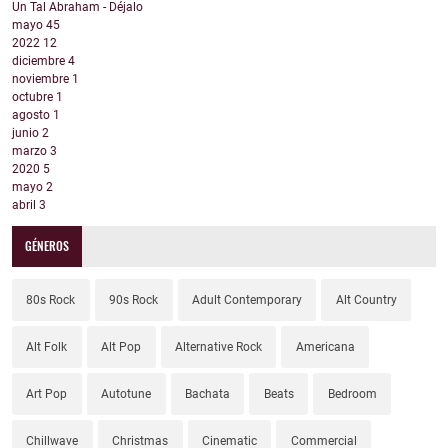
Un Tal Abraham - Déjalo
mayo
45
2022
12
diciembre
4
noviembre
1
octubre
1
agosto
1
junio
2
marzo
3
2020
5
mayo
2
abril
3
GÉNEROS
80s Rock
90s Rock
Adult Contemporary
Alt Country
Alt Folk
Alt Pop
Alternative Rock
Americana
Art Pop
Autotune
Bachata
Beats
Bedroom
Chillwave
Christmas
Cinematic
Commercial