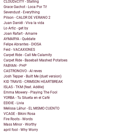
CLOUDxCITY - Stalling
Grace Gachot - Loca Por Ti!
Sevendust - Everything
Pilson - CALOR DE VERANO 2
Juan Daniél - Viva la vida
Lo Artiz - get by
Joan Rafart - Amarre
AYMARYA - Quédate
Felipe Abrantes - DIOSA
Feid - VACAXIONES
Carpet Ride - Call Me Calamity
Carpet Ride - Baseball Mashed Potatoes
FABYAN - PHP
CASTRONOVO - Al reves
Josh Tepper - Built Me (duet version)
KID TRAVIS - CRIMSON HEARTBREAK
ISLAS - TKM (feat. Adélie)
Emma Mowery - Playing The Fool
YORBA - Tu Silueta en el Café
EĐĐIE - Livia
Melissa Láhur - EL MISMO CUENTO
VCAGE - Bikini Rosa
Fire Roots - Words
Mass Minor - Worthy
april fool - Why Worry