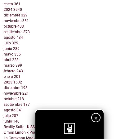
enero
361
2024
3940
diciembre
329
noviembre
381
octubre
403
septiembre
373
agosto
434
julio
329
junio
289
mayo
336
abril
223
marzo
399
febrero
243
enero
201
2023
1632
diciembre
193
noviembre
221
octubre
218
septiembre
187
agosto
341
julio
287
×
junio
140
Reality Suite - KISS THE RING
Limón Limón x Poulish Kid - CALL NOW BUY NOW
La Caravana Magica - Todo Se Paga en Esta Vida (fe...