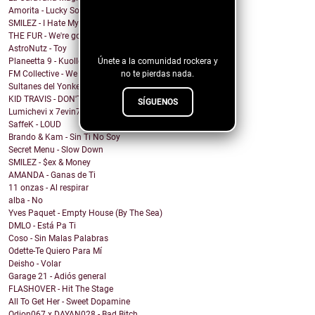
Amorita - Lucky Solita
¡Sigue nuestro
SMILEZ - I Hate My Ex
blog!
THE FUR - We're going under
AstroNutz - Toy
Únete a la comunidad rockera y
Planeetta 9 - Kuolleet vain muistaa
no te pierdas nada.
FM Collective - We Can Roll
Sultanes del Yonke - Pasa El Tiempo
KID TRAVIS - DON'T WANNA WAKE
SÍGUENOS
Lumichevi x 7evin7ins x Clever - Miss You More
SaffeK - LOUD
Brando & Kam - Sin Ti No Soy
Secret Menu - Slow Down
SMILEZ - $ex & Money
AMANDA - Ganas de Ti
11 onzas - Al respirar
alba - No
Yves Paquet - Empty House (By The Sea)
DMLO - Está Pa Ti
Coso - Sin Malas Palabras
Odette-Te Quiero Para Mí
Deisho - Volar
Garage 21 - Adiós general
FLASHOVER - Hit The Stage
All To Get Her - Sweet Dopamine
Odion067 x DAYAN028 - Bad Bitch