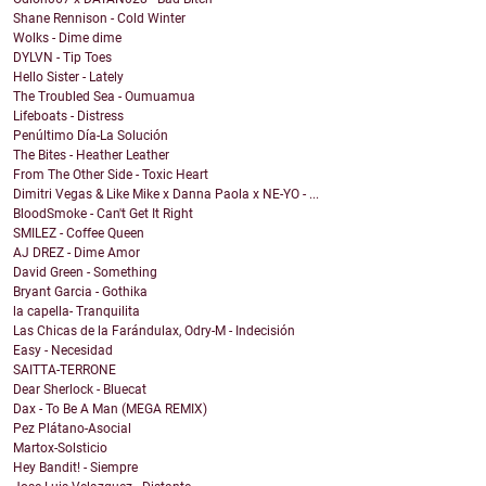
Shane Rennison - Cold Winter
Wolks - Dime dime
DYLVN - Tip Toes
Hello Sister - Lately
The Troubled Sea - Oumuamua
Lifeboats - Distress
Penúltimo Día-La Solución
The Bites - Heather Leather
From The Other Side - Toxic Heart
Dimitri Vegas & Like Mike x Danna Paola x NE-YO - ...
BloodSmoke - Can't Get It Right
SMILEZ - Coffee Queen
AJ DREZ - Dime Amor
David Green - Something
Bryant Garcia - Gothika
la capella- Tranquilita
Las Chicas de la Farándulax, Odry-M - Indecisión
Easy - Necesidad
SAITTA-TERRONE
Dear Sherlock - Bluecat
Dax - To Be A Man (MEGA REMIX)
Pez Plátano-Asocial
Martox-Solsticio
Hey Bandit! - Siempre