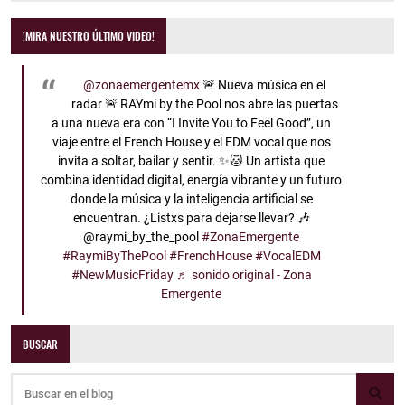
!MIRA NUESTRO ÚLTIMO VIDEO!
@zonaemergentemx
🚨 Nueva música en el
radar 🚨 RAYmi by the Pool nos abre las puertas
a una nueva era con “I Invite You to Feel Good”, un
viaje entre el French House y el EDM vocal que nos
invita a soltar, bailar y sentir. ✨🐱 Un artista que
combina identidad digital, energía vibrante y un futuro
donde la música y la inteligencia artificial se
encuentran. ¿Listxs para dejarse llevar? 🎶
@raymi_by_the_pool
#ZonaEmergente
#RaymiByThePool
#FrenchHouse
#VocalEDM
#NewMusicFriday
♬ sonido original - Zona
Emergente
BUSCAR