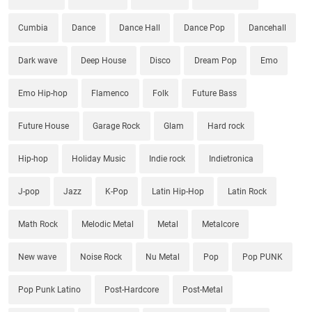
Cumbia
Dance
Dance Hall
Dance Pop
Dancehall
Dark wave
Deep House
Disco
Dream Pop
Emo
Emo Hip-hop
Flamenco
Folk
Future Bass
Future House
Garage Rock
Glam
Hard rock
Hip-hop
Holiday Music
Indie rock
Indietronica
J-pop
Jazz
K-Pop
Latin Hip-Hop
Latin Rock
Math Rock
Melodic Metal
Metal
Metalcore
New wave
Noise Rock
Nu Metal
Pop
Pop PUNK
Pop Punk Latino
Post-Hardcore
Post-Metal