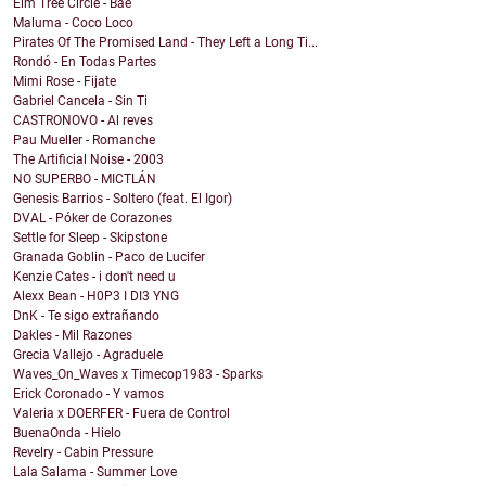
Elm Tree Circle - Bae
Maluma - Coco Loco
Pirates Of The Promised Land - They Left a Long Ti...
Rondó - En Todas Partes
Mimi Rose - Fijate
Gabriel Cancela - Sin Ti
CASTRONOVO - Al reves
Pau Mueller - Romanche
The Artificial Noise - 2003
NO SUPERBO - MICTLÁN
Genesis Barrios - Soltero (feat. El Igor)
DVAL - Póker de Corazones
Settle for Sleep - Skipstone
Granada Goblin - Paco de Lucifer
Kenzie Cates - i don't need u
Alexx Bean - H0P3 I DI3 YNG
DnK - Te sigo extrañando
Dakles - Mil Razones
Grecia Vallejo - Agraduele
Waves_On_Waves x Timecop1983 - Sparks
Erick Coronado - Y vamos
Valeria x DOERFER - Fuera de Control
BuenaOnda - Hielo
Revelry - Cabin Pressure
Lala Salama - Summer Love