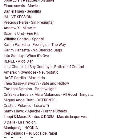
Jose Luis Velazquez - Distante
Fluorescents - Movies
Daniel Huen - Semillita
IM LIVE SESSION
Precious Perez - Sin Preguntar
Andrew X - Miracles
Scoville Unit - Fire Pit
Wildlife Control - Sponté
Karim Panzetta - Feelings In The Way
Karim Panzetta - No Checked Bags
Into Sunday - When it's Over
RENEE - Algo Bien
Last Chance to Say Goodbye - Pattern of Control
Amerakin Overdose - Neurostatic
JACE Carrillo - Moviendo
Thea Sass-Ainsworth - Safe and Hollow
The Last Domino - Paperweight
OnSake x Iordan x Maia Malancus - All Good Things ...
Miguel Ángel Tuar - DIFERENTE
Cristina Polanco - Loca x Ti
Samy Hawk x Apache - For the Streets
Iloopi & Macro Santos & DOSM - Más de lo que ves
J Dalia - La Precion
Moniquefg - HOOKIA
Piel Desnuda - Tu Boca de Papel