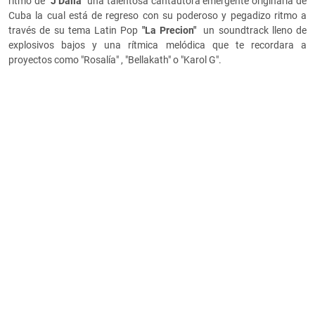
ritmo de
"J Dalia"
una talentosa cantautora emergente originaria de
Cuba la cual está de regreso con su poderoso y pegadizo ritmo a
través de su tema Latin Pop
"La Precion"
un soundtrack lleno de
explosivos bajos y una rítmica melódica que te recordara a
proyectos como "Rosalía" , "Bellakath" o "Karol G".