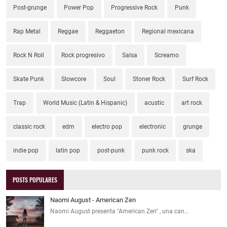
Post-grunge
Power Pop
Progressive Rock
Punk
Rap Metal
Reggae
Reggaeton
Regional mexicana
Rock N Roll
Rock progresivo
Salsa
Screamo
Skate Punk
Slowcore
Soul
Stoner Rock
Surf Rock
Trap
World Music (Latin & Hispanic)
acustic
art rock
classic rock
edm
electro pop
electronic
grunge
indie pop
latin pop
post-punk
punk rock
ska
POSTS POPULARES
Naomi August - American Zen
Naomi August presenta "American Zen" , una can…