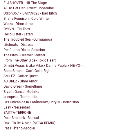
FLASHOVER - Hit The Stage
All To Get Her - Sweet Dopamine
Odion067 x DAYAN028 - Bad Bitch
Shane Rennison - Cold Winter
Wolks - Dime dime
DYLVN - Tip Toes
Hello Sister - Lately
The Troubled Sea - Oumuamua
Lifeboats - Distress
Penúltimo Día-La Solución
The Bites - Heather Leather
From The Other Side - Toxic Heart
Dimitri Vegas & Like Mike x Danna Paola x NE-YO - ...
BloodSmoke - Can't Get It Right
SMILEZ - Coffee Queen
AJ DREZ - Dime Amor
David Green - Something
Bryant Garcia - Gothika
la capella- Tranquilita
Las Chicas de la Farándulax, Odry-M - Indecisión
Easy - Necesidad
SAITTA-TERRONE
Dear Sherlock - Bluecat
Dax - To Be A Man (MEGA REMIX)
Pez Plátano-Asocial