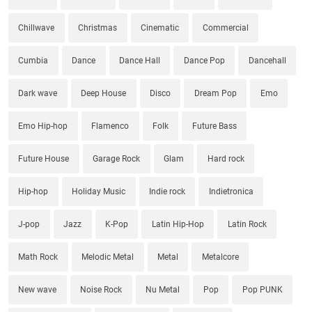
Chillwave
Christmas
Cinematic
Commercial
Cumbia
Dance
Dance Hall
Dance Pop
Dancehall
Dark wave
Deep House
Disco
Dream Pop
Emo
Emo Hip-hop
Flamenco
Folk
Future Bass
Future House
Garage Rock
Glam
Hard rock
Hip-hop
Holiday Music
Indie rock
Indietronica
J-pop
Jazz
K-Pop
Latin Hip-Hop
Latin Rock
Math Rock
Melodic Metal
Metal
Metalcore
New wave
Noise Rock
Nu Metal
Pop
Pop PUNK