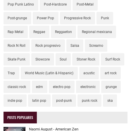
Pop Punk Latino
Post-Hardcore
Post-Metal
Post-grunge
Power Pop
Progressive Rock
Punk
Rap Metal
Reggae
Reggaeton
Regional mexicana
Rock N Roll
Rock progresivo
Salsa
Screamo
Skate Punk
Slowcore
Soul
Stoner Rock
Surf Rock
Trap
World Music (Latin & Hispanic)
acustic
art rock
classic rock
edm
electro pop
electronic
grunge
indie pop
latin pop
post-punk
punk rock
ska
POSTS POPULARES
Naomi August - American Zen