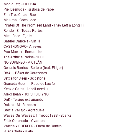
Moniquefg - HOOKIA
Piel Desnuda - Tu Boca de Papel
Elm Tree Circle - Bae
Maluma - Coco Loco
Pirates Of The Promised Land - They Left a Long Ti...
Rondó - En Todas Partes
Mimi Rose - Fijate
Gabriel Cancela - Sin Ti
CASTRONOVO - Al reves
Pau Mueller - Romanche
The Artificial Noise - 2003
NO SUPERBO - MICTLÁN
Genesis Barrios - Soltero (feat. El Igor)
DVAL - Póker de Corazones
Settle for Sleep - Skipstone
Granada Goblin - Paco de Lucifer
Kenzie Cates - i don't need u
Alexx Bean - H0P3 I DI3 YNG
DnK - Te sigo extrañando
Dakles - Mil Razones
Grecia Vallejo - Agraduele
Waves_On_Waves x Timecop1983 - Sparks
Erick Coronado - Y vamos
Valeria x DOERFER - Fuera de Control
BuenaOnda - Hielo