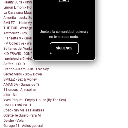
Reality Suite - KISS THE RING
Limón Limón x Poulish Kid - CALL NOW BUY NOW
La Caravana Magica - Todo Se Paga en Esta Vida (fe...
¡Sigue nuestro
Amorita - Lucky Solita
blog!
SMILEZ - I Hate My Ex
THE FUR - We're going under
Únete a la comunidad rockera y
AstroNutz - Toy
no te pierdas nada.
Planeetta 9 - Kuolleet vain muistaa
FM Collective - We Can Roll
SÍGUENOS
Sultanes del Yonke - Pasa El Tiempo
KID TRAVIS - DON'T WANNA WAKE
Lumichevi x 7evin7ins x Clever - Miss You More
SaffeK - LOUD
Brando & Kam - Sin Ti No Soy
Secret Menu - Slow Down
SMILEZ - $ex & Money
AMANDA - Ganas de Ti
11 onzas - Al respirar
alba - No
Yves Paquet - Empty House (By The Sea)
DMLO - Está Pa Ti
Coso - Sin Malas Palabras
Odette-Te Quiero Para Mí
Deisho - Volar
Garage 21 - Adiós general