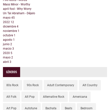
Fire Roots - Words
Mass Minor - Worthy
april fool - Why Worry
Un Tal Abraham - Déjalo
mayo
45
2022
12
diciembre
4
noviembre
1
octubre
1
agosto
1
junio
2
marzo
3
2020
5
mayo
2
abril
3
GÉNEROS
80s Rock
90s Rock
Adult Contemporary
Alt Country
Alt Folk
Alt Pop
Alternative Rock
Americana
Art Pop
Autotune
Bachata
Beats
Bedroom