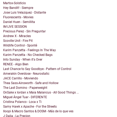
Martox-Solsticio
Hey Bandit! - Siempre
Jose Luis Velazquez - Distante
Fluorescents - Movies
Daniel Huen - Semillita
IM LIVE SESSION
Precious Perez - Sin Preguntar
Andrew X - Miracles
Scoville Unit - Fire Pit
Wildlife Control - Sponté
Karim Panzetta - Feelings In The Way
Karim Panzetta - No Checked Bags
Into Sunday - When it's Over
RENEE - Algo Bien
Last Chance to Say Goodbye - Pattern of Control
Amerakin Overdose - Neurostatic
JACE Carrillo - Moviendo
Thea Sass-Ainsworth - Safe and Hollow
The Last Domino - Paperweight
OnSake x Iordan x Maia Malancus - All Good Things ...
Miguel Ángel Tuar - DIFERENTE
Cristina Polanco - Loca x Ti
Samy Hawk x Apache - For the Streets
Iloopi & Macro Santos & DOSM - Más de lo que ves
J Dalia - La Precion