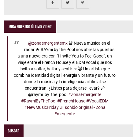
!MIRA NUESTRO ÚLTIMO VIDEO!
@zonaemergentemx
🚨 Nueva música en el
radar 🚨 RAYmi by the Pool nos abre las puertas
a una nueva era con “I Invite You to Feel Good”, un
viaje entre el French House y el EDM vocal que nos
invita a soltar, bailar y sentir. ✨🐱 Un artista que
combina identidad digital, energía vibrante y un futuro
donde la música y la inteligencia artificial se
encuentran. ¿Listxs para dejarse llevar? 🎶
@raymi_by_the_pool
#ZonaEmergente
#RaymiByThePool
#FrenchHouse
#VocalEDM
#NewMusicFriday
♬ sonido original - Zona
Emergente
BUSCAR