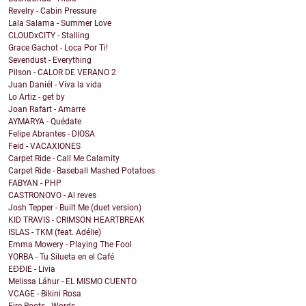
Revelry - Cabin Pressure
Lala Salama - Summer Love
CLOUDxCITY - Stalling
Grace Gachot - Loca Por Ti!
Sevendust - Everything
Pilson - CALOR DE VERANO 2
Juan Daniél - Viva la vida
Lo Artiz - get by
Joan Rafart - Amarre
AYMARYA - Quédate
Felipe Abrantes - DIOSA
Feid - VACAXIONES
Carpet Ride - Call Me Calamity
Carpet Ride - Baseball Mashed Potatoes
FABYAN - PHP
CASTRONOVO - Al reves
Josh Tepper - Built Me (duet version)
KID TRAVIS - CRIMSON HEARTBREAK
ISLAS - TKM (feat. Adélie)
Emma Mowery - Playing The Fool
YORBA - Tu Silueta en el Café
EĐĐIE - Livia
Melissa Láhur - EL MISMO CUENTO
VCAGE - Bikini Rosa