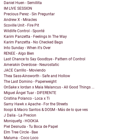
Daniel Huen - Semillita
IM LIVE SESSION
Precious Perez - Sin Preguntar
Andrew X - Miracles
Scoville Unit - Fire Pit
Wildlife Control - Sponté
Karim Panzetta - Feelings In The Way
Karim Panzetta - No Checked Bags
Into Sunday - When it's Over
RENEE - Algo Bien
Last Chance to Say Goodbye - Pattern of Control
Amerakin Overdose - Neurostatic
JACE Carrillo - Moviendo
Thea Sass-Ainsworth - Safe and Hollow
The Last Domino - Paperweight
OnSake x Iordan x Maia Malancus - All Good Things ...
Miguel Ángel Tuar - DIFERENTE
Cristina Polanco - Loca x Ti
Samy Hawk x Apache - For the Streets
Iloopi & Macro Santos & DOSM - Más de lo que ves
J Dalia - La Precion
Moniquefg - HOOKIA
Piel Desnuda - Tu Boca de Papel
Elm Tree Circle - Bae
Maluma - Coco Loco