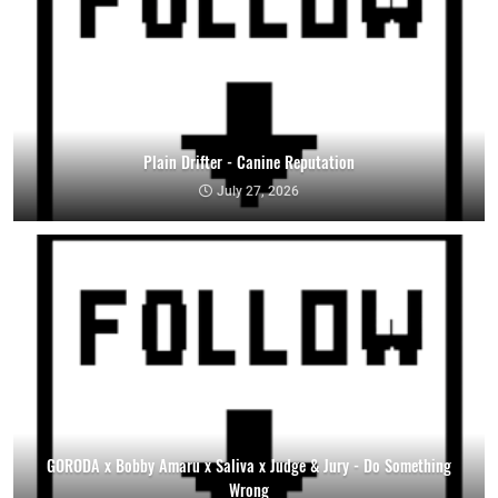
Plain Drifter - Canine Reputation
July 27, 2026
GORODA x Bobby Amaru x Saliva x Judge & Jury - Do Something
Wrong