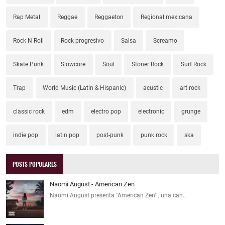
Rap Metal
Reggae
Reggaeton
Regional mexicana
Rock N Roll
Rock progresivo
Salsa
Screamo
Skate Punk
Slowcore
Soul
Stoner Rock
Surf Rock
Trap
World Music (Latin & Hispanic)
acustic
art rock
classic rock
edm
electro pop
electronic
grunge
indie pop
latin pop
post-punk
punk rock
ska
POSTS POPULARES
Naomi August - American Zen
Naomi August presenta "American Zen" , una can…