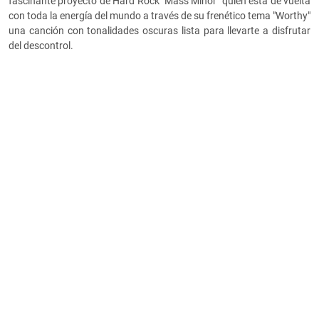
fascinante proyecto de Hard Rock "Mass Minor" quien está de vuelta
con toda la energía del mundo a través de su frenético tema "Worthy"
una canción con tonalidades oscuras lista para llevarte a disfrutar
del descontrol.