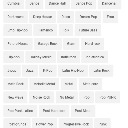
Cumbia
Dance
Dance Hall
Dance Pop
Dancehall
Dark wave
Deep House
Disco
Dream Pop
Emo
Emo Hip-hop
Flamenco
Folk
Future Bass
Future House
Garage Rock
Glam
Hard rock
Hip-hop
Holiday Music
Indie rock
Indietronica
J-pop
Jazz
K-Pop
Latin Hip-Hop
Latin Rock
Math Rock
Melodic Metal
Metal
Metalcore
New wave
Noise Rock
Nu Metal
Pop
Pop PUNK
Pop Punk Latino
Post-Hardcore
Post-Metal
Post-grunge
Power Pop
Progressive Rock
Punk