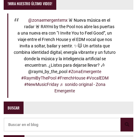
!MIRA NUESTRO ÚLTIMO VIDEO!
@zonaemergentemx
🚨 Nueva música en el
radar 🚨 RAYmi by the Pool nos abre las puertas
a una nueva era con “I Invite You to Feel Good”, un
viaje entre el French House y el EDM vocal que nos
invita a soltar, bailar y sentir. ✨🐱 Un artista que
combina identidad digital, energía vibrante y un futuro
donde la música y la inteligencia artificial se
encuentran. ¿Listxs para dejarse llevar? 🎶
@raymi_by_the_pool
#ZonaEmergente
#RaymiByThePool
#FrenchHouse
#VocalEDM
#NewMusicFriday
♬ sonido original - Zona
Emergente
BUSCAR