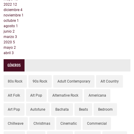
2022
12
diciembre
4
noviembre
1
octubre
1
agosto
1
junio
2
marzo
3
2020
5
mayo
2
abril
3
GÉNEROS
80s Rock
90s Rock
Adult Contemporary
Alt Country
Alt Folk
Alt Pop
Alternative Rock
Americana
Art Pop
Autotune
Bachata
Beats
Bedroom
Chillwave
Christmas
Cinematic
Commercial