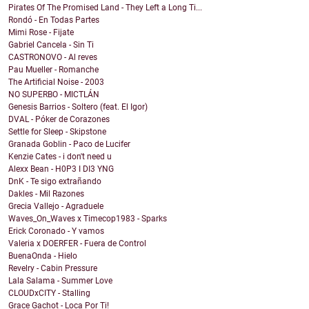
Pirates Of The Promised Land - They Left a Long Ti...
Rondó - En Todas Partes
Mimi Rose - Fijate
Gabriel Cancela - Sin Ti
CASTRONOVO - Al reves
Pau Mueller - Romanche
The Artificial Noise - 2003
NO SUPERBO - MICTLÁN
Genesis Barrios - Soltero (feat. El Igor)
DVAL - Póker de Corazones
Settle for Sleep - Skipstone
Granada Goblin - Paco de Lucifer
Kenzie Cates - i don't need u
Alexx Bean - H0P3 I DI3 YNG
DnK - Te sigo extrañando
Dakles - Mil Razones
Grecia Vallejo - Agraduele
Waves_On_Waves x Timecop1983 - Sparks
Erick Coronado - Y vamos
Valeria x DOERFER - Fuera de Control
BuenaOnda - Hielo
Revelry - Cabin Pressure
Lala Salama - Summer Love
CLOUDxCITY - Stalling
Grace Gachot - Loca Por Ti!