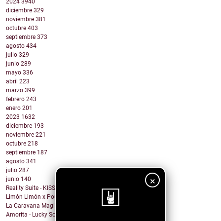
2024
3940
diciembre
329
noviembre
381
octubre
403
septiembre
373
agosto
434
julio
329
junio
289
mayo
336
abril
223
marzo
399
febrero
243
enero
201
2023
1632
diciembre
193
noviembre
221
octubre
218
septiembre
187
agosto
341
julio
287
×
junio
140
Reality Suite - KISS THE RING
Limón Limón x Poulish Kid - CALL NOW BUY NOW
La Caravana Magica - Todo Se Paga en Esta Vida (fe...
Amorita - Lucky Solita