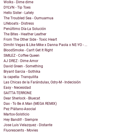
Wolks - Dime dime
DYLVN - Tip Toes
Hello Sister - Lately
The Troubled Sea - Oumuamua
Lifeboats - Distress
Penúltimo Día-La Solución
The Bites - Heather Leather
From The Other Side - Toxic Heart
Dimitri Vegas & Like Mike x Danna Paola x NE-YO - ...
BloodSmoke - Can't Get It Right
SMILEZ - Coffee Queen
AJ DREZ - Dime Amor
David Green - Something
Bryant Garcia - Gothika
la capella- Tranquilita
Las Chicas de la Farándulax, Odry-M - Indecisión
Easy - Necesidad
SAITTA-TERRONE
Dear Sherlock - Bluecat
Dax - To Be A Man (MEGA REMIX)
Pez Plátano-Asocial
Martox-Solsticio
Hey Bandit! - Siempre
Jose Luis Velazquez - Distante
Fluorescents - Movies