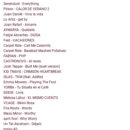
Sevendust - Everything
Pilson - CALOR DE VERANO 2
Juan Daniél - Viva la vida
Lo Artiz - get by
Joan Rafart - Amarre
AYMARYA - Quédate
Felipe Abrantes - DIOSA
Feid - VACAXIONES
Carpet Ride - Call Me Calamity
Carpet Ride - Baseball Mashed Potatoes
FABYAN - PHP
CASTRONOVO - Al reves
Josh Tepper - Built Me (duet version)
KID TRAVIS - CRIMSON HEARTBREAK
ISLAS - TKM (feat. Adélie)
Emma Mowery - Playing The Fool
YORBA - Tu Silueta en el Café
EĐĐIE - Livia
Melissa Láhur - EL MISMO CUENTO
VCAGE - Bikini Rosa
Fire Roots - Words
Mass Minor - Worthy
april fool - Why Worry
Un Tal Abraham - Déjalo
mayo
45