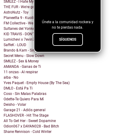
SMILEZ - I Hate My Ex
¡Sigue nuestro
THE FUR - We're going under
blog!
AstroNutz - Toy
Planeetta 9 - Kuolleet vain muistaa
Únete a la comunidad rockera y
FM Collective - We Can Roll
no te pierdas nada.
Sultanes del Yonke - Pasa El Tiempo
KID TRAVIS - DON'T WANNA WAKE
SÍGUENOS
Lumichevi x 7evin7ins x Clever - Miss You More
SaffeK - LOUD
Brando & Kam - Sin Ti No Soy
Secret Menu - Slow Down
SMILEZ - $ex & Money
AMANDA - Ganas de Ti
11 onzas - Al respirar
alba - No
Yves Paquet - Empty House (By The Sea)
DMLO - Está Pa Ti
Coso - Sin Malas Palabras
Odette-Te Quiero Para Mí
Deisho - Volar
Garage 21 - Adiós general
FLASHOVER - Hit The Stage
All To Get Her - Sweet Dopamine
Odion067 x DAYAN028 - Bad Bitch
Shane Rennison - Cold Winter