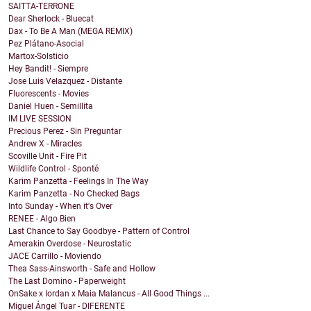
SAITTA-TERRONE
Dear Sherlock - Bluecat
Dax - To Be A Man (MEGA REMIX)
Pez Plátano-Asocial
Martox-Solsticio
Hey Bandit! - Siempre
Jose Luis Velazquez - Distante
Fluorescents - Movies
Daniel Huen - Semillita
IM LIVE SESSION
Precious Perez - Sin Preguntar
Andrew X - Miracles
Scoville Unit - Fire Pit
Wildlife Control - Sponté
Karim Panzetta - Feelings In The Way
Karim Panzetta - No Checked Bags
Into Sunday - When it's Over
RENEE - Algo Bien
Last Chance to Say Goodbye - Pattern of Control
Amerakin Overdose - Neurostatic
JACE Carrillo - Moviendo
Thea Sass-Ainsworth - Safe and Hollow
The Last Domino - Paperweight
OnSake x Iordan x Maia Malancus - All Good Things ...
Miguel Ángel Tuar - DIFERENTE