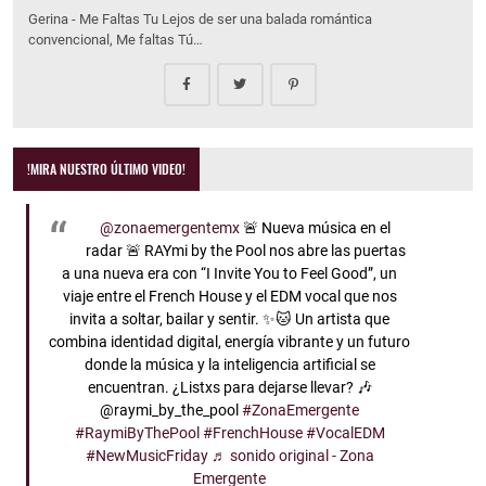
Gerina - Me Faltas Tu Lejos de ser una balada romántica
convencional, Me faltas Tú…
!MIRA NUESTRO ÚLTIMO VIDEO!
@zonaemergentemx
🚨 Nueva música en el
radar 🚨 RAYmi by the Pool nos abre las puertas
a una nueva era con “I Invite You to Feel Good”, un
viaje entre el French House y el EDM vocal que nos
invita a soltar, bailar y sentir. ✨🐱 Un artista que
combina identidad digital, energía vibrante y un futuro
donde la música y la inteligencia artificial se
encuentran. ¿Listxs para dejarse llevar? 🎶
@raymi_by_the_pool
#ZonaEmergente
#RaymiByThePool
#FrenchHouse
#VocalEDM
#NewMusicFriday
♬ sonido original - Zona
Emergente