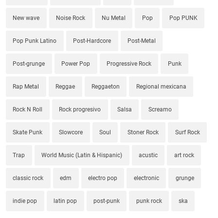
New wave
Noise Rock
Nu Metal
Pop
Pop PUNK
Pop Punk Latino
Post-Hardcore
Post-Metal
Post-grunge
Power Pop
Progressive Rock
Punk
Rap Metal
Reggae
Reggaeton
Regional mexicana
Rock N Roll
Rock progresivo
Salsa
Screamo
Skate Punk
Slowcore
Soul
Stoner Rock
Surf Rock
Trap
World Music (Latin & Hispanic)
acustic
art rock
classic rock
edm
electro pop
electronic
grunge
indie pop
latin pop
post-punk
punk rock
ska