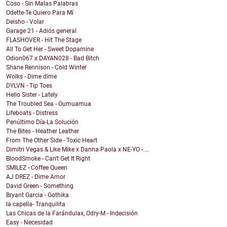
Coso - Sin Malas Palabras
Odette-Te Quiero Para Mí
Deisho - Volar
Garage 21 - Adiós general
FLASHOVER - Hit The Stage
All To Get Her - Sweet Dopamine
Odion067 x DAYAN028 - Bad Bitch
Shane Rennison - Cold Winter
Wolks - Dime dime
DYLVN - Tip Toes
Hello Sister - Lately
The Troubled Sea - Oumuamua
Lifeboats - Distress
Penúltimo Día-La Solución
The Bites - Heather Leather
From The Other Side - Toxic Heart
Dimitri Vegas & Like Mike x Danna Paola x NE-YO - ...
BloodSmoke - Can't Get It Right
SMILEZ - Coffee Queen
AJ DREZ - Dime Amor
David Green - Something
Bryant Garcia - Gothika
la capella- Tranquilita
Las Chicas de la Farándulax, Odry-M - Indecisión
Easy - Necesidad