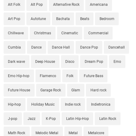
Alt Folk
Alt Pop
Alternative Rock
Americana
Art Pop
Autotune
Bachata
Beats
Bedroom
Chillwave
Christmas
Cinematic
Commercial
Cumbia
Dance
Dance Hall
Dance Pop
Dancehall
Dark wave
Deep House
Disco
Dream Pop
Emo
Emo Hip-hop
Flamenco
Folk
Future Bass
Future House
Garage Rock
Glam
Hard rock
Hip-hop
Holiday Music
Indie rock
Indietronica
J-pop
Jazz
K-Pop
Latin Hip-Hop
Latin Rock
Math Rock
Melodic Metal
Metal
Metalcore