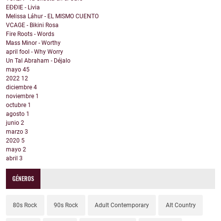
EĐĐIE - Livia
Melissa Láhur - EL MISMO CUENTO
VCAGE - Bikini Rosa
Fire Roots - Words
Mass Minor - Worthy
april fool - Why Worry
Un Tal Abraham - Déjalo
mayo
45
2022
12
diciembre
4
noviembre
1
octubre
1
agosto
1
junio
2
marzo
3
2020
5
mayo
2
abril
3
GÉNEROS
80s Rock
90s Rock
Adult Contemporary
Alt Country