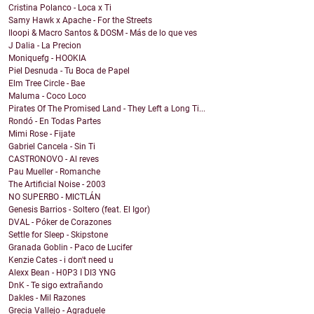
Cristina Polanco - Loca x Ti
Samy Hawk x Apache - For the Streets
Iloopi & Macro Santos & DOSM - Más de lo que ves
J Dalia - La Precion
Moniquefg - HOOKIA
Piel Desnuda - Tu Boca de Papel
Elm Tree Circle - Bae
Maluma - Coco Loco
Pirates Of The Promised Land - They Left a Long Ti...
Rondó - En Todas Partes
Mimi Rose - Fijate
Gabriel Cancela - Sin Ti
CASTRONOVO - Al reves
Pau Mueller - Romanche
The Artificial Noise - 2003
NO SUPERBO - MICTLÁN
Genesis Barrios - Soltero (feat. El Igor)
DVAL - Póker de Corazones
Settle for Sleep - Skipstone
Granada Goblin - Paco de Lucifer
Kenzie Cates - i don't need u
Alexx Bean - H0P3 I DI3 YNG
DnK - Te sigo extrañando
Dakles - Mil Razones
Grecia Vallejo - Agraduele