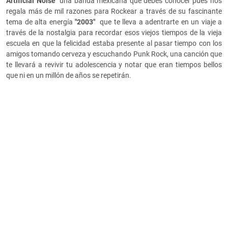
Artificial Noise"
una banda mexicana que debes conocer pues nos
regala más de mil razones para Rockear a través de su fascinante
tema de alta energía
"
2003"
que te lleva a adentrarte en un viaje a
través de la nostalgia para recordar esos viejos tiempos de la vieja
escuela en que la felicidad estaba presente al pasar tiempo con los
amigos tomando cerveza y escuchando Punk Rock, una canción que
te llevará a revivir tu adolescencia y notar que eran tiempos bellos
que ni en un millón de años se repetirán.