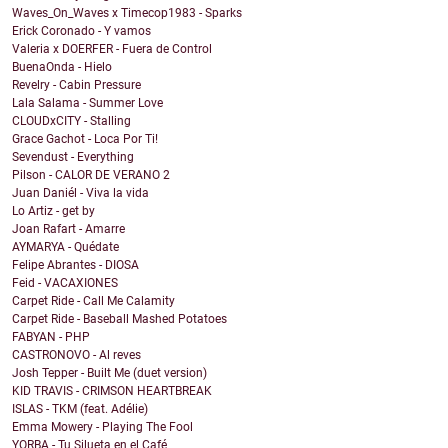
Waves_On_Waves x Timecop1983 - Sparks
Erick Coronado - Y vamos
Valeria x DOERFER - Fuera de Control
BuenaOnda - Hielo
Revelry - Cabin Pressure
Lala Salama - Summer Love
CLOUDxCITY - Stalling
Grace Gachot - Loca Por Ti!
Sevendust - Everything
Pilson - CALOR DE VERANO 2
Juan Daniél - Viva la vida
Lo Artiz - get by
Joan Rafart - Amarre
AYMARYA - Quédate
Felipe Abrantes - DIOSA
Feid - VACAXIONES
Carpet Ride - Call Me Calamity
Carpet Ride - Baseball Mashed Potatoes
FABYAN - PHP
CASTRONOVO - Al reves
Josh Tepper - Built Me (duet version)
KID TRAVIS - CRIMSON HEARTBREAK
ISLAS - TKM (feat. Adélie)
Emma Mowery - Playing The Fool
YORBA - Tu Silueta en el Café