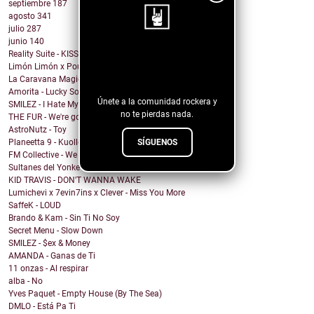
septiembre
187
agosto
341
julio
287
junio
140
Reality Suite - KISS THE RING
¡Sigue nuestro
Limón Limón x Poulish Kid - CALL NOW BUY NOW
blog!
La Caravana Magica - Todo Se Paga en Esta Vida (fe...
Amorita - Lucky Solita
Únete a la comunidad rockera y
SMILEZ - I Hate My Ex
no te pierdas nada.
THE FUR - We're going under
AstroNutz - Toy
SÍGUENOS
Planeetta 9 - Kuolleet vain muistaa
FM Collective - We Can Roll
Sultanes del Yonke - Pasa El Tiempo
KID TRAVIS - DON'T WANNA WAKE
Lumichevi x 7evin7ins x Clever - Miss You More
SaffeK - LOUD
Brando & Kam - Sin Ti No Soy
Secret Menu - Slow Down
SMILEZ - $ex & Money
AMANDA - Ganas de Ti
11 onzas - Al respirar
alba - No
Yves Paquet - Empty House (By The Sea)
DMLO - Está Pa Ti