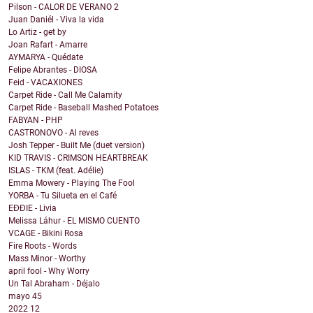
Pilson - CALOR DE VERANO 2
Juan Daniél - Viva la vida
Lo Artiz - get by
Joan Rafart - Amarre
AYMARYA - Quédate
Felipe Abrantes - DIOSA
Feid - VACAXIONES
Carpet Ride - Call Me Calamity
Carpet Ride - Baseball Mashed Potatoes
FABYAN - PHP
CASTRONOVO - Al reves
Josh Tepper - Built Me (duet version)
KID TRAVIS - CRIMSON HEARTBREAK
ISLAS - TKM (feat. Adélie)
Emma Mowery - Playing The Fool
YORBA - Tu Silueta en el Café
EĐĐIE - Livia
Melissa Láhur - EL MISMO CUENTO
VCAGE - Bikini Rosa
Fire Roots - Words
Mass Minor - Worthy
april fool - Why Worry
Un Tal Abraham - Déjalo
mayo
45
2022
12