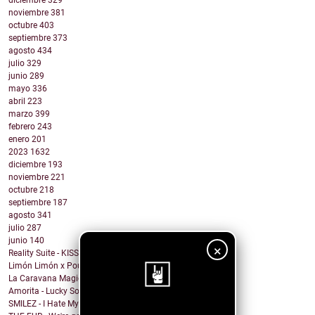
diciembre
329
noviembre
381
octubre
403
septiembre
373
agosto
434
julio
329
junio
289
mayo
336
abril
223
marzo
399
febrero
243
enero
201
2023
1632
diciembre
193
noviembre
221
octubre
218
septiembre
187
agosto
341
julio
287
junio
140
×
Reality Suite - KISS THE RING
Limón Limón x Poulish Kid - CALL NOW BUY NOW
La Caravana Magica - Todo Se Paga en Esta Vida (fe...
Amorita - Lucky Solita
SMILEZ - I Hate My Ex