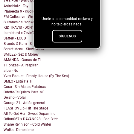
¡Sigue nuestro
THE FUR - We're going under
AstroNutz - Toy
blog!
Planeetta 9 - Kuolleet vain muistaa
FM Collective - We Can Roll
Únete a la comunidad rockera y
Sultanes del Yonke - Pasa El Tiempo
no te pierdas nada.
KID TRAVIS - DON'T WANNA WAKE
Lumichevi x 7evin7ins x Clever - Miss You More
SÍGUENOS
SaffeK - LOUD
Brando & Kam - Sin Ti No Soy
Secret Menu - Slow Down
SMILEZ - $ex & Money
AMANDA - Ganas de Ti
11 onzas - Al respirar
alba - No
Yves Paquet - Empty House (By The Sea)
DMLO - Está Pa Ti
Coso - Sin Malas Palabras
Odette-Te Quiero Para Mí
Deisho - Volar
Garage 21 - Adiós general
FLASHOVER - Hit The Stage
All To Get Her - Sweet Dopamine
Odion067 x DAYAN028 - Bad Bitch
Shane Rennison - Cold Winter
Wolks - Dime dime