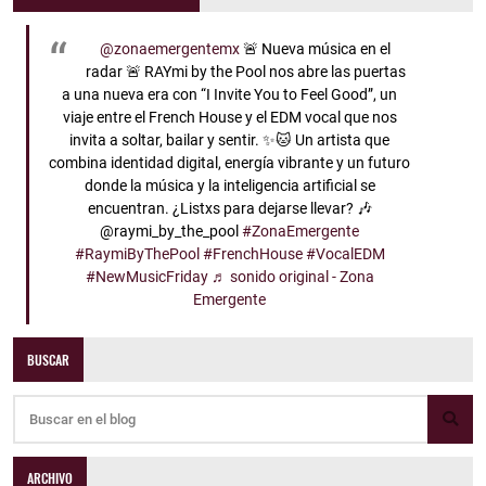
@zonaemergentemx
🚨 Nueva música en el
radar 🚨 RAYmi by the Pool nos abre las puertas
a una nueva era con “I Invite You to Feel Good”, un
viaje entre el French House y el EDM vocal que nos
invita a soltar, bailar y sentir. ✨🐱 Un artista que
combina identidad digital, energía vibrante y un futuro
donde la música y la inteligencia artificial se
encuentran. ¿Listxs para dejarse llevar? 🎶
@raymi_by_the_pool
#ZonaEmergente
#RaymiByThePool
#FrenchHouse
#VocalEDM
#NewMusicFriday
♬ sonido original - Zona
Emergente
BUSCAR
ARCHIVO