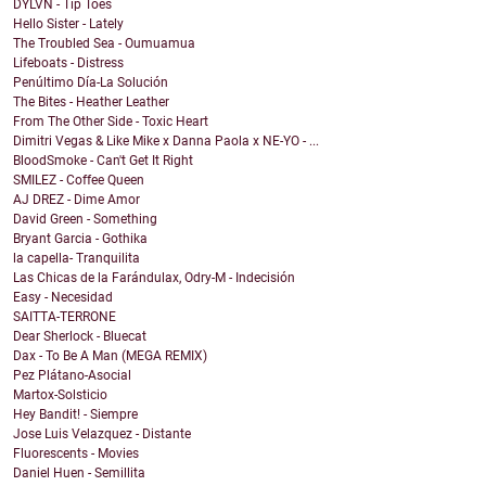
DYLVN - Tip Toes
Hello Sister - Lately
The Troubled Sea - Oumuamua
Lifeboats - Distress
Penúltimo Día-La Solución
The Bites - Heather Leather
From The Other Side - Toxic Heart
Dimitri Vegas & Like Mike x Danna Paola x NE-YO - ...
BloodSmoke - Can't Get It Right
SMILEZ - Coffee Queen
AJ DREZ - Dime Amor
David Green - Something
Bryant Garcia - Gothika
la capella- Tranquilita
Las Chicas de la Farándulax, Odry-M - Indecisión
Easy - Necesidad
SAITTA-TERRONE
Dear Sherlock - Bluecat
Dax - To Be A Man (MEGA REMIX)
Pez Plátano-Asocial
Martox-Solsticio
Hey Bandit! - Siempre
Jose Luis Velazquez - Distante
Fluorescents - Movies
Daniel Huen - Semillita