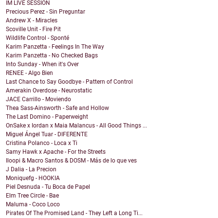
IM LIVE SESSION
Precious Perez - Sin Preguntar
Andrew X - Miracles
Scoville Unit - Fire Pit
Wildlife Control - Sponté
Karim Panzetta - Feelings In The Way
Karim Panzetta - No Checked Bags
Into Sunday - When it's Over
RENEE - Algo Bien
Last Chance to Say Goodbye - Pattern of Control
Amerakin Overdose - Neurostatic
JACE Carrillo - Moviendo
Thea Sass-Ainsworth - Safe and Hollow
The Last Domino - Paperweight
OnSake x Iordan x Maia Malancus - All Good Things ...
Miguel Ángel Tuar - DIFERENTE
Cristina Polanco - Loca x Ti
Samy Hawk x Apache - For the Streets
Iloopi & Macro Santos & DOSM - Más de lo que ves
J Dalia - La Precion
Moniquefg - HOOKIA
Piel Desnuda - Tu Boca de Papel
Elm Tree Circle - Bae
Maluma - Coco Loco
Pirates Of The Promised Land - They Left a Long Ti...