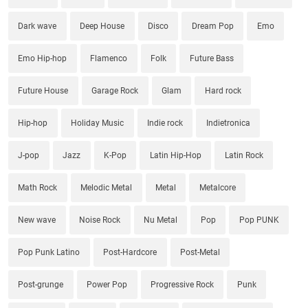
Dark wave
Deep House
Disco
Dream Pop
Emo
Emo Hip-hop
Flamenco
Folk
Future Bass
Future House
Garage Rock
Glam
Hard rock
Hip-hop
Holiday Music
Indie rock
Indietronica
J-pop
Jazz
K-Pop
Latin Hip-Hop
Latin Rock
Math Rock
Melodic Metal
Metal
Metalcore
New wave
Noise Rock
Nu Metal
Pop
Pop PUNK
Pop Punk Latino
Post-Hardcore
Post-Metal
Post-grunge
Power Pop
Progressive Rock
Punk