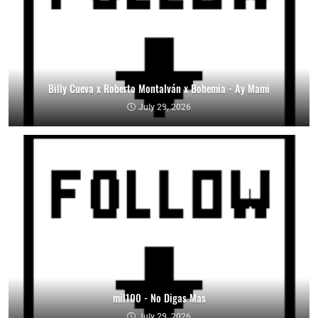
Billy Cueva x Roberto Montalván x Bohemia - Ay Mami
July 29, 2026
mil100 - No Digas Mas
July 29, 2026