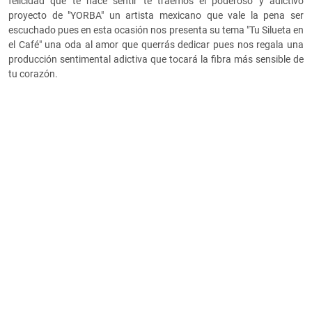
felicidad que te hace sentir te traemos el poderoso y adictivo
proyecto de "YORBA" un artista mexicano que vale la pena ser
escuchado pues en esta ocasión nos presenta su tema "Tu Silueta en
el Café" una oda al amor que querrás dedicar pues nos regala una
producción sentimental adictiva que tocará la fibra más sensible de
tu corazón.