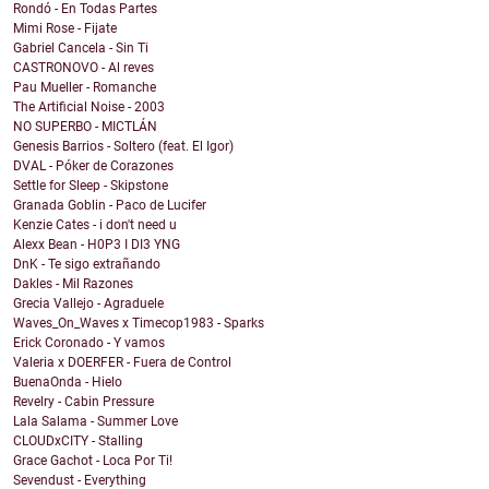
Rondó - En Todas Partes
Mimi Rose - Fijate
Gabriel Cancela - Sin Ti
CASTRONOVO - Al reves
Pau Mueller - Romanche
The Artificial Noise - 2003
NO SUPERBO - MICTLÁN
Genesis Barrios - Soltero (feat. El Igor)
DVAL - Póker de Corazones
Settle for Sleep - Skipstone
Granada Goblin - Paco de Lucifer
Kenzie Cates - i don't need u
Alexx Bean - H0P3 I DI3 YNG
DnK - Te sigo extrañando
Dakles - Mil Razones
Grecia Vallejo - Agraduele
Waves_On_Waves x Timecop1983 - Sparks
Erick Coronado - Y vamos
Valeria x DOERFER - Fuera de Control
BuenaOnda - Hielo
Revelry - Cabin Pressure
Lala Salama - Summer Love
CLOUDxCITY - Stalling
Grace Gachot - Loca Por Ti!
Sevendust - Everything