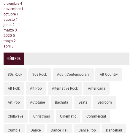
diciembre
4
noviembre
1
octubre
1
agosto
1
junio
2
marzo
3
2020
5
mayo
2
abril
3
GÉNEROS
80s Rock
90s Rock
Adult Contemporary
Alt Country
Alt Folk
Alt Pop
Alternative Rock
Americana
Art Pop
Autotune
Bachata
Beats
Bedroom
Chillwave
Christmas
Cinematic
Commercial
Cumbia
Dance
Dance Hall
Dance Pop
Dancehall