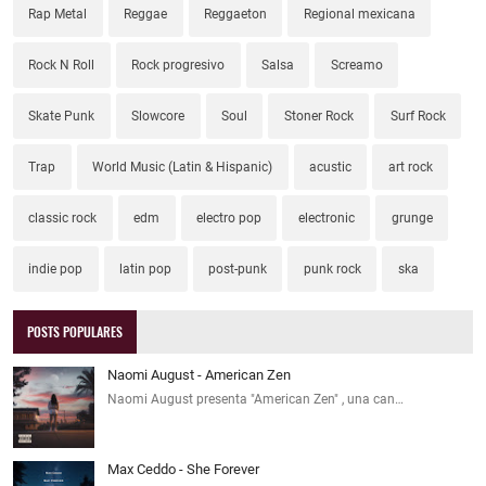
Rap Metal
Reggae
Reggaeton
Regional mexicana
Rock N Roll
Rock progresivo
Salsa
Screamo
Skate Punk
Slowcore
Soul
Stoner Rock
Surf Rock
Trap
World Music (Latin & Hispanic)
acustic
art rock
classic rock
edm
electro pop
electronic
grunge
indie pop
latin pop
post-punk
punk rock
ska
POSTS POPULARES
Naomi August - American Zen
Naomi August presenta "American Zen" , una can…
Max Ceddo - She Forever