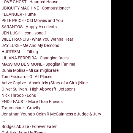
LOVE GHOST - Haunted House
UBIQUITY MACHINE - Combustioneer
FLEANGER - Fume
PETE PRICE - Old Movies and You
SARANTOS - Happy Axxidents
JEN LUSH - Icon - song 1
WILL FRANCIS - What You Wanna Hear
JAY LUKE - Me And My Demons
HURTSFALL - Tilting
LILIANA FERREIRA - Changing faces
MASSIMO DE SIMONE - Spogliati l'anima
Dunia Molina - Mi sai migliorare
Tom Frisicaro - Of All Places
Actve Captve - Absolutely (Story of a Girl) (Nine...
Oliver Sullivan - High Above (ft. Jetason)
Nick Throop - Eons
ENDITFAUST - More Than Friends
Traumasaur - Gravity
Jonathan Young x Colm R McGuinness x Judge & Jury
...
Bridges Ablaze - Forever Fallen
Gottlieb - Man Up/Down