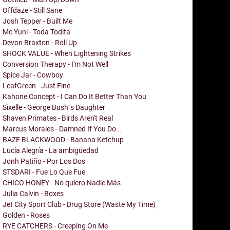
Offdaze - Still Sane
Josh Tepper - Built Me
Mc Yuni - Toda Todita
Devon Braxton - Roll Up
SHOCK VALUE - When Lightening Strikes
Conversion Therapy - I'm Not Well
Spice Jar - Cowboy
LeafGreen - Just Fine
Kahone Concept - I Can Do It Better Than You
Sixelle - George Bush´s Daughter
Shaven Primates - Birds Aren't Real
Marcus Morales - Damned If You Do...
BAZE BLACKWOOD - Banana Ketchup
Lucía Alegría - La ambigüedad
Jonh Patiño - Por Los Dos
STSDARI - Fue Lo Que Fue
CHICO HONEY - No quiero Nadie Más
Julia Calvin - Boxes
Jet City Sport Club - Drug Store (Waste My Time)
Golden - Roses
RYE CATCHERS - Creeping On Me