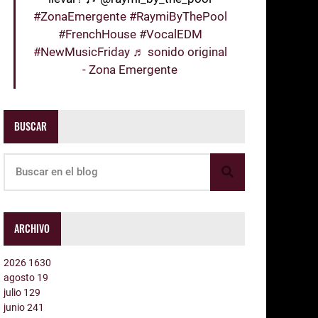
#ZonaEmergente
#RaymiByThePool
#FrenchHouse
#VocalEDM
#NewMusicFriday
♬ sonido original
- Zona Emergente
BUSCAR
ARCHIVO
2026
1630
agosto
19
julio
129
junio
241