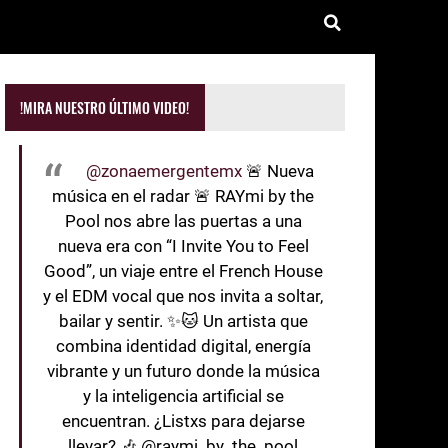
!MIRA NUESTRO ÚLTIMO VIDEO!
@zonaemergentemx
🚨 Nueva
música en el radar 🚨 RAYmi by the
Pool nos abre las puertas a una
nueva era con “I Invite You to Feel
Good”, un viaje entre el French House
y el EDM vocal que nos invita a soltar,
bailar y sentir. ✨🐱 Un artista que
combina identidad digital, energía
vibrante y un futuro donde la música
y la inteligencia artificial se
encuentran. ¿Listxs para dejarse
llevar? 🎶 @raymi_by_the_pool