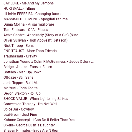
JAY LUKE - Me And My Demons
HURTSFALL - Tilting
LILIANA FERREIRA - Changing faces
MASSIMO DE SIMONE - Spogliati l'anima
Dunia Molina - Mi sai migliorare
Tom Frisicaro - Of All Places
Actve Captve - Absolutely (Story of a Girl) (Nine...
Oliver Sullivan - High Above (ft. Jetason)
Nick Throop - Eons
ENDITFAUST - More Than Friends
Traumasaur - Gravity
Jonathan Young x Colm R McGuinness x Judge & Jury ...
Bridges Ablaze - Forever Fallen
Gottlieb - Man Up/Down
Offdaze - Still Sane
Josh Tepper - Built Me
Mc Yuni - Toda Todita
Devon Braxton - Roll Up
SHOCK VALUE - When Lightening Strikes
Conversion Therapy - I'm Not Well
Spice Jar - Cowboy
LeafGreen - Just Fine
Kahone Concept - I Can Do It Better Than You
Sixelle - George Bush´s Daughter
Shaven Primates - Birds Aren't Real