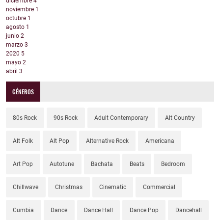
diciembre
4
noviembre
1
octubre
1
agosto
1
junio
2
marzo
3
2020
5
mayo
2
abril
3
GÉNEROS
80s Rock
90s Rock
Adult Contemporary
Alt Country
Alt Folk
Alt Pop
Alternative Rock
Americana
Art Pop
Autotune
Bachata
Beats
Bedroom
Chillwave
Christmas
Cinematic
Commercial
Cumbia
Dance
Dance Hall
Dance Pop
Dancehall