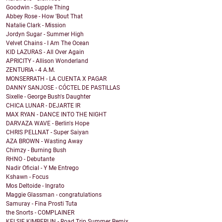
Goodwin - Supple Thing
Abbey Rose - How 'Bout That
Natalie Clark - Mission
Jordyn Sugar - Summer High
Velvet Chains - I Am The Ocean
KID LAZURAS - All Over Again
APRICITY - Allison Wonderland
ZENTURIA - 4 A.M.
MONSERRATH - LA CUENTA X PAGAR
DANNY SANJOSE - CÓCTEL DE PASTILLAS
Sixelle - George Bush's Daughter
CHICA LUNAR - DEJARTE IR
MAX RYAN - DANCE INTO THE NIGHT
DARVAZA WAVE - Berlin's Hope
CHRIS PELLNAT - Super Saiyan
AZA BROWN - Wasting Away
Chimzy - Burning Bush
RHNO - Debutante
Nadir Oficial - Y Me Entrego
Kshawn - Focus
Mos Deltoide - Ingrato
Maggie Glassman - congratulations
Samuray - Fina Prosti Tuta
the Snorts - COMPLAINER
KELSIE KIMBERLIN - Road Trip Summer Remix