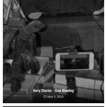
Kerry Charles - Slow Bleeding
Natalie Clark - KID
May 9, 2025
April 8, 2025