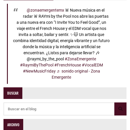
@zonaemergentemx
🚨 Nueva música en el
radar 🚨 RAYmi by the Pool nos abre las puertas
a una nueva era con “I Invite You to Feel Good”, un
viaje entre el French House y el EDM vocal que nos
invita a soltar, bailar y sentir. ✨🐱 Un artista que
combina identidad digital, energía vibrante y un futuro
donde la música y la inteligencia artificial se
encuentran. ¿Listxs para dejarse llevar? 🎶
@raymi_by_the_pool
#ZonaEmergente
#RaymiByThePool
#FrenchHouse
#VocalEDM
#NewMusicFriday
♬ sonido original - Zona
Emergente
BUSCAR
ARCHIVO