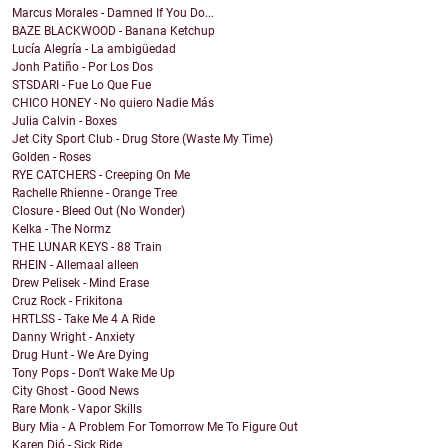
Marcus Morales - Damned If You Do...
BAZE BLACKWOOD - Banana Ketchup
Lucía Alegría - La ambigüedad
Jonh Patiño - Por Los Dos
STSDARI - Fue Lo Que Fue
CHICO HONEY - No quiero Nadie Más
Julia Calvin - Boxes
Jet City Sport Club - Drug Store (Waste My Time)
Golden - Roses
RYE CATCHERS - Creeping On Me
Rachelle Rhienne - Orange Tree
Closure - Bleed Out (No Wonder)
Kelka - The Normz
THE LUNAR KEYS - 88 Train
RHEIN - Allemaal alleen
Drew Pelisek - Mind Erase
Cruz Rock - Frikitona
HRTLSS - Take Me 4 A Ride
Danny Wright - Anxiety
Drug Hunt - We Are Dying
Tony Pops - Don't Wake Me Up
City Ghost - Good News
Rare Monk - Vapor Skills
Bury Mia - A Problem For Tomorrow Me To Figure Out
Karen Dió - Sick Ride