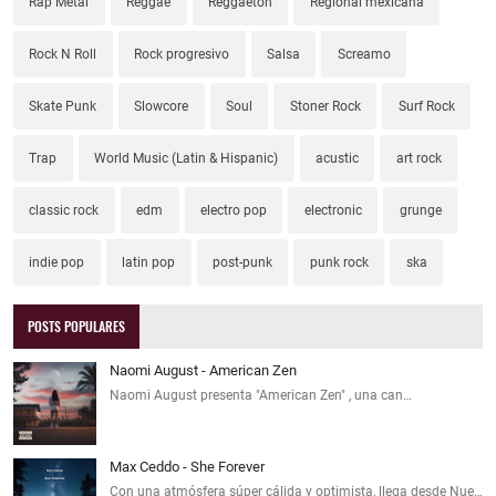
Rap Metal
Reggae
Reggaeton
Regional mexicana
Rock N Roll
Rock progresivo
Salsa
Screamo
Skate Punk
Slowcore
Soul
Stoner Rock
Surf Rock
Trap
World Music (Latin & Hispanic)
acustic
art rock
classic rock
edm
electro pop
electronic
grunge
indie pop
latin pop
post-punk
punk rock
ska
POSTS POPULARES
Naomi August - American Zen
Naomi August presenta "American Zen" , una can…
Max Ceddo - She Forever
Con una atmósfera súper cálida y optimista, llega desde Nue…