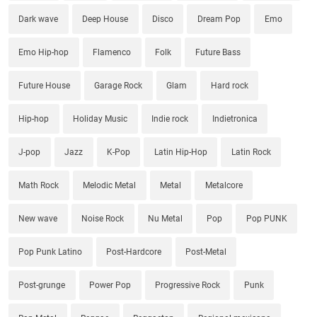
Dark wave
Deep House
Disco
Dream Pop
Emo
Emo Hip-hop
Flamenco
Folk
Future Bass
Future House
Garage Rock
Glam
Hard rock
Hip-hop
Holiday Music
Indie rock
Indietronica
J-pop
Jazz
K-Pop
Latin Hip-Hop
Latin Rock
Math Rock
Melodic Metal
Metal
Metalcore
New wave
Noise Rock
Nu Metal
Pop
Pop PUNK
Pop Punk Latino
Post-Hardcore
Post-Metal
Post-grunge
Power Pop
Progressive Rock
Punk