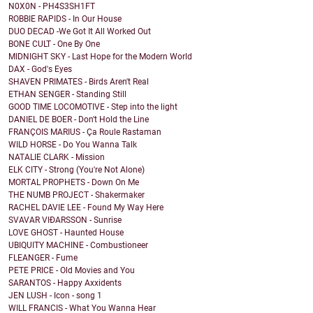
N0X0N - PH4S3SH1FT
ROBBIE RAPIDS - In Our House
DUO DECAD -We Got It All Worked Out
BONE CULT - One By One
MIDNIGHT SKY - Last Hope for the Modern World
DAX - God's Eyes
SHAVEN PRIMATES - Birds Aren't Real
ETHAN SENGER - Standing Still
GOOD TIME LOCOMOTIVE - Step into the light
DANIEL DE BOER - Don't Hold the Line
FRANÇOIS MARIUS - Ça Roule Rastaman
WILD HORSE - Do You Wanna Talk
NATALIE CLARK - Mission
ELK CITY - Strong (You're Not Alone)
MORTAL PROPHETS - Down On Me
THE NUMB PROJECT - Shakermaker
RACHEL DAVIE LEE - Found My Way Here
SVAVAR VIÐARSSON - Sunrise
LOVE GHOST - Haunted House
UBIQUITY MACHINE - Combustioneer
FLEANGER - Fume
PETE PRICE - Old Movies and You
SARANTOS - Happy Axxidents
JEN LUSH - Icon - song 1
WILL FRANCIS - What You Wanna Hear