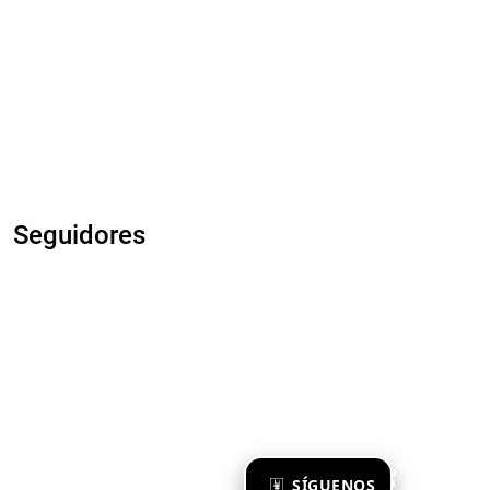
Seguidores
×
SÍGUENOS
Ya te sigo