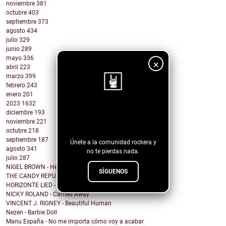
noviembre
381
octubre
403
septiembre
373
agosto
434
julio
329
junio
289
mayo
336
×
abril
223
marzo
399
febrero
243
enero
201
2023
1632
¡Sigue nuestro
diciembre
193
noviembre
221
blog!
octubre
218
septiembre
187
Únete a la comunidad rockera y
agosto
341
no te pierdas nada.
julio
287
NIGEL BROWN - Here Comes The Truth
SÍGUENOS
THE CANDY REPUBLIC - I do not write love songs
HORIZONTE LIED - Memorias de Crónicas Futuras [Rem...
NICKY ROLAND - Carried Away
VINCENT J. RIGNEY - Beautiful Human
Nezen - Barbie Doll
Manu España - No me importa cómo voy a acabar