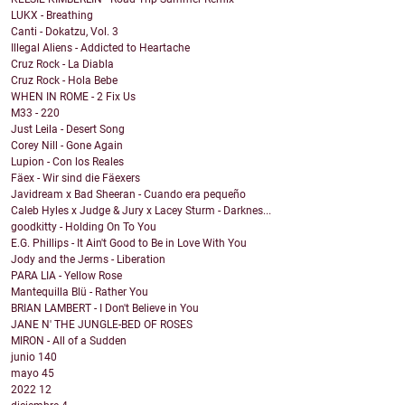
LUKX - Breathing
Canti - Dokatzu, Vol. 3
Illegal Aliens - Addicted to Heartache
Cruz Rock - La Diabla
Cruz Rock - Hola Bebe
WHEN IN ROME - 2 Fix Us
M33 - 220
Just Leila - Desert Song
Corey Nill - Gone Again
Lupion - Con los Reales
Fäex - Wir sind die Fäexers
Javidream x Bad Sheeran - Cuando era pequeño
Caleb Hyles x Judge & Jury x Lacey Sturm - Darknes...
goodkitty - Holding On To You
E.G. Phillips - It Ain't Good to Be in Love With You
Jody and the Jerms - Liberation
PARA LIA - Yellow Rose
Mantequilla Blü - Rather You
BRIAN LAMBERT - I Don't Believe in You
JANE N' THE JUNGLE-BED OF ROSES
MIRON - All of a Sudden
junio
140
mayo
45
2022
12