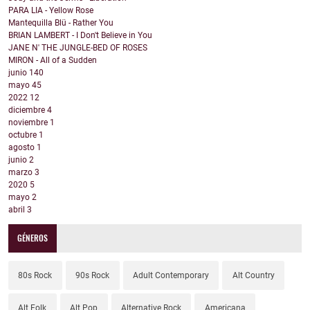
PARA LIA - Yellow Rose
Mantequilla Blü - Rather You
BRIAN LAMBERT - I Don't Believe in You
JANE N' THE JUNGLE-BED OF ROSES
MIRON - All of a Sudden
junio
140
mayo
45
2022
12
diciembre
4
noviembre
1
octubre
1
agosto
1
junio
2
marzo
3
2020
5
mayo
2
abril
3
GÉNEROS
80s Rock
90s Rock
Adult Contemporary
Alt Country
Alt Folk
Alt Pop
Alternative Rock
Americana