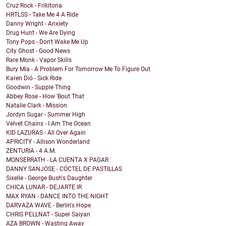
Cruz Rock - Frikitona
HRTLSS - Take Me 4 A Ride
Danny Wright - Anxiety
Drug Hunt - We Are Dying
Tony Pops - Don't Wake Me Up
City Ghost - Good News
Rare Monk - Vapor Skills
Bury Mia - A Problem For Tomorrow Me To Figure Out
Karen Dió - Sick Ride
Goodwin - Supple Thing
Abbey Rose - How 'Bout That
Natalie Clark - Mission
Jordyn Sugar - Summer High
Velvet Chains - I Am The Ocean
KID LAZURAS - All Over Again
APRICITY - Allison Wonderland
ZENTURIA - 4 A.M.
MONSERRATH - LA CUENTA X PAGAR
DANNY SANJOSE - CÓCTEL DE PASTILLAS
Sixelle - George Bush's Daughter
CHICA LUNAR - DEJARTE IR
MAX RYAN - DANCE INTO THE NIGHT
DARVAZA WAVE - Berlin's Hope
CHRIS PELLNAT - Super Saiyan
AZA BROWN - Wasting Away