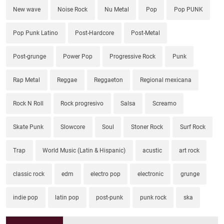
New wave
Noise Rock
Nu Metal
Pop
Pop PUNK
Pop Punk Latino
Post-Hardcore
Post-Metal
Post-grunge
Power Pop
Progressive Rock
Punk
Rap Metal
Reggae
Reggaeton
Regional mexicana
Rock N Roll
Rock progresivo
Salsa
Screamo
Skate Punk
Slowcore
Soul
Stoner Rock
Surf Rock
Trap
World Music (Latin & Hispanic)
acustic
art rock
classic rock
edm
electro pop
electronic
grunge
indie pop
latin pop
post-punk
punk rock
ska