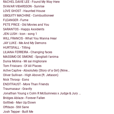
RACHEL DAVIE LEE - Found My Way Here
SVAVAR VIÐARSSON - Sunrise
LOVE GHOST - Haunted House
UBIQUITY MACHINE - Combustioneer
FLEANGER - Fume
PETE PRICE - Old Movies and You
SARANTOS - Happy Axxidents
JEN LUSH - Icon - song 1
WILL FRANCIS - What You Wanna Hear
JAY LUKE - Me And My Demons
HURTSFALL - Tilting
LILIANA FERREIRA - Changing faces
MASSIMO DE SIMONE - Spogliati l'anima
Dunia Molina - Mi sai migliorare
Tom Frisicaro - Of All Places
Actve Captve - Absolutely (Story of a Girl) (Nine...
Oliver Sullivan - High Above (ft. Jetason)
Nick Throop - Eons
ENDITFAUST - More Than Friends
Traumasaur - Gravity
Jonathan Young x Colm R McGuinness x Judge & Jury ...
Bridges Ablaze - Forever Fallen
Gottlieb - Man Up/Down
Offdaze - Still Sane
Josh Tepper - Built Me