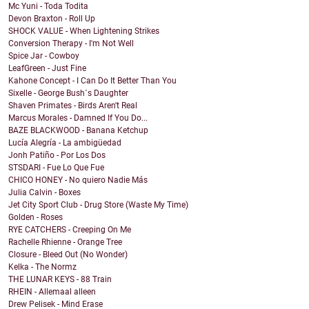
Mc Yuni - Toda Todita
Devon Braxton - Roll Up
SHOCK VALUE - When Lightening Strikes
Conversion Therapy - I'm Not Well
Spice Jar - Cowboy
LeafGreen - Just Fine
Kahone Concept - I Can Do It Better Than You
Sixelle - George Bush´s Daughter
Shaven Primates - Birds Aren't Real
Marcus Morales - Damned If You Do...
BAZE BLACKWOOD - Banana Ketchup
Lucía Alegría - La ambigüedad
Jonh Patiño - Por Los Dos
STSDARI - Fue Lo Que Fue
CHICO HONEY - No quiero Nadie Más
Julia Calvin - Boxes
Jet City Sport Club - Drug Store (Waste My Time)
Golden - Roses
RYE CATCHERS - Creeping On Me
Rachelle Rhienne - Orange Tree
Closure - Bleed Out (No Wonder)
Kelka - The Normz
THE LUNAR KEYS - 88 Train
RHEIN - Allemaal alleen
Drew Pelisek - Mind Erase