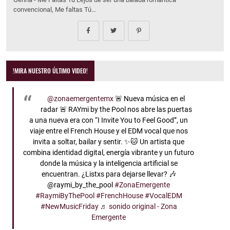
convencional, Me faltas Tú…
!MIRA NUESTRO ÚLTIMO VIDEO!
@zonaemergentemx
🚨 Nueva música en el
radar 🚨 RAYmi by the Pool nos abre las puertas
a una nueva era con “I Invite You to Feel Good”, un
viaje entre el French House y el EDM vocal que nos
invita a soltar, bailar y sentir. ✨🐱 Un artista que
combina identidad digital, energía vibrante y un futuro
donde la música y la inteligencia artificial se
encuentran. ¿Listxs para dejarse llevar? 🎶
@raymi_by_the_pool
#ZonaEmergente
#RaymiByThePool
#FrenchHouse
#VocalEDM
#NewMusicFriday
♬ sonido original - Zona
Emergente