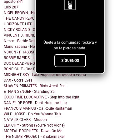
agosto
341
julio
287
NIGEL BROWN - Here Comes The Truth
THE CANDY REPUBLIC - I do not write love songs
¡Sigue nuestro
HORIZONTE LIED - Memorias de Crónicas Futuras [Rem...
NICKY ROLAND - Carried Away
blog!
VINCENT J. RIGNEY - Beautiful Human
Nezen - Barbie Doll
Únete a la comunidad rockera y
Manu España - No me importa cómo voy a acabar
no te pierdas nada.
N0X0N - PH4S3SH1FT
ROBBIE RAPIDS - In Our House
SÍGUENOS
DUO DECAD -We Got It All Worked Out
BONE CULT - One By One
MIDNIGHT SKY - Last Hope for the Modern World
DAX - God's Eyes
SHAVEN PRIMATES - Birds Aren't Real
ETHAN SENGER - Standing Still
GOOD TIME LOCOMOTIVE - Step into the light
DANIEL DE BOER - Don't Hold the Line
FRANÇOIS MARIUS - Ça Roule Rastaman
WILD HORSE - Do You Wanna Talk
NATALIE CLARK - Mission
ELK CITY - Strong (You're Not Alone)
MORTAL PROPHETS - Down On Me
THE NUMB PROJECT - Shakermaker