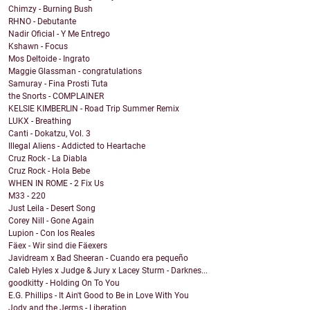
Chimzy - Burning Bush
RHNO - Debutante
Nadir Oficial - Y Me Entrego
Kshawn - Focus
Mos Deltoide - Ingrato
Maggie Glassman - congratulations
Samuray - Fina Prosti Tuta
the Snorts - COMPLAINER
KELSIE KIMBERLIN - Road Trip Summer Remix
LUKX - Breathing
Canti - Dokatzu, Vol. 3
Illegal Aliens - Addicted to Heartache
Cruz Rock - La Diabla
Cruz Rock - Hola Bebe
WHEN IN ROME - 2 Fix Us
M33 - 220
Just Leila - Desert Song
Corey Nill - Gone Again
Lupion - Con los Reales
Fäex - Wir sind die Fäexers
Javidream x Bad Sheeran - Cuando era pequeño
Caleb Hyles x Judge & Jury x Lacey Sturm - Darknes...
goodkitty - Holding On To You
E.G. Phillips - It Ain't Good to Be in Love With You
Jody and the Jerms - Liberation