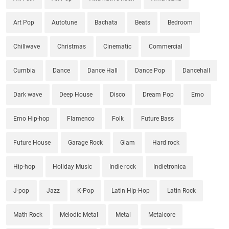
Art Pop
Autotune
Bachata
Beats
Bedroom
Chillwave
Christmas
Cinematic
Commercial
Cumbia
Dance
Dance Hall
Dance Pop
Dancehall
Dark wave
Deep House
Disco
Dream Pop
Emo
Emo Hip-hop
Flamenco
Folk
Future Bass
Future House
Garage Rock
Glam
Hard rock
Hip-hop
Holiday Music
Indie rock
Indietronica
J-pop
Jazz
K-Pop
Latin Hip-Hop
Latin Rock
Math Rock
Melodic Metal
Metal
Metalcore