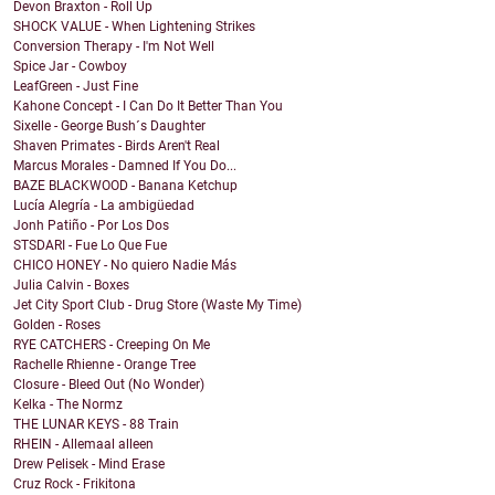
Devon Braxton - Roll Up
SHOCK VALUE - When Lightening Strikes
Conversion Therapy - I'm Not Well
Spice Jar - Cowboy
LeafGreen - Just Fine
Kahone Concept - I Can Do It Better Than You
Sixelle - George Bush´s Daughter
Shaven Primates - Birds Aren't Real
Marcus Morales - Damned If You Do...
BAZE BLACKWOOD - Banana Ketchup
Lucía Alegría - La ambigüedad
Jonh Patiño - Por Los Dos
STSDARI - Fue Lo Que Fue
CHICO HONEY - No quiero Nadie Más
Julia Calvin - Boxes
Jet City Sport Club - Drug Store (Waste My Time)
Golden - Roses
RYE CATCHERS - Creeping On Me
Rachelle Rhienne - Orange Tree
Closure - Bleed Out (No Wonder)
Kelka - The Normz
THE LUNAR KEYS - 88 Train
RHEIN - Allemaal alleen
Drew Pelisek - Mind Erase
Cruz Rock - Frikitona