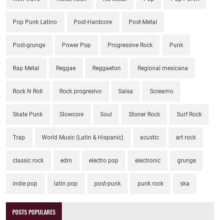
Pop Punk Latino
Post-Hardcore
Post-Metal
Post-grunge
Power Pop
Progressive Rock
Punk
Rap Metal
Reggae
Reggaeton
Regional mexicana
Rock N Roll
Rock progresivo
Salsa
Screamo
Skate Punk
Slowcore
Soul
Stoner Rock
Surf Rock
Trap
World Music (Latin & Hispanic)
acustic
art rock
classic rock
edm
electro pop
electronic
grunge
indie pop
latin pop
post-punk
punk rock
ska
POSTS POPULARES