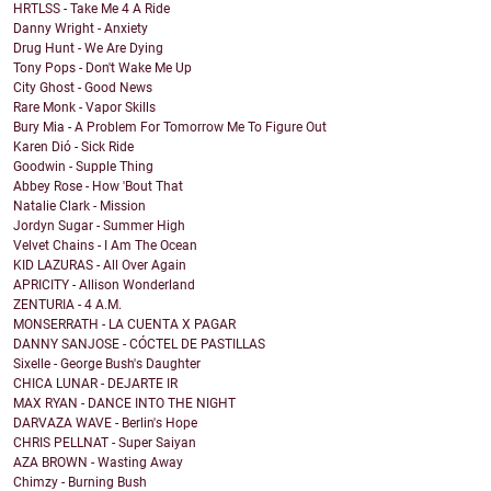
HRTLSS - Take Me 4 A Ride
Danny Wright - Anxiety
Drug Hunt - We Are Dying
Tony Pops - Don't Wake Me Up
City Ghost - Good News
Rare Monk - Vapor Skills
Bury Mia - A Problem For Tomorrow Me To Figure Out
Karen Dió - Sick Ride
Goodwin - Supple Thing
Abbey Rose - How 'Bout That
Natalie Clark - Mission
Jordyn Sugar - Summer High
Velvet Chains - I Am The Ocean
KID LAZURAS - All Over Again
APRICITY - Allison Wonderland
ZENTURIA - 4 A.M.
MONSERRATH - LA CUENTA X PAGAR
DANNY SANJOSE - CÓCTEL DE PASTILLAS
Sixelle - George Bush's Daughter
CHICA LUNAR - DEJARTE IR
MAX RYAN - DANCE INTO THE NIGHT
DARVAZA WAVE - Berlin's Hope
CHRIS PELLNAT - Super Saiyan
AZA BROWN - Wasting Away
Chimzy - Burning Bush