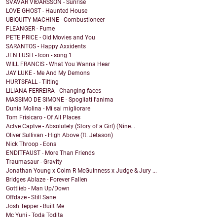
SVAVAR VIÐARSSON - Sunrise
LOVE GHOST - Haunted House
UBIQUITY MACHINE - Combustioneer
FLEANGER - Fume
PETE PRICE - Old Movies and You
SARANTOS - Happy Axxidents
JEN LUSH - Icon - song 1
WILL FRANCIS - What You Wanna Hear
JAY LUKE - Me And My Demons
HURTSFALL - Tilting
LILIANA FERREIRA - Changing faces
MASSIMO DE SIMONE - Spogliati l'anima
Dunia Molina - Mi sai migliorare
Tom Frisicaro - Of All Places
Actve Captve - Absolutely (Story of a Girl) (Nine...
Oliver Sullivan - High Above (ft. Jetason)
Nick Throop - Eons
ENDITFAUST - More Than Friends
Traumasaur - Gravity
Jonathan Young x Colm R McGuinness x Judge & Jury ...
Bridges Ablaze - Forever Fallen
Gottlieb - Man Up/Down
Offdaze - Still Sane
Josh Tepper - Built Me
Mc Yuni - Toda Todita