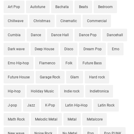
Art Pop
Autotune
Bachata
Beats
Bedroom
Chillwave
Christmas
Cinematic
Commercial
Cumbia
Dance
Dance Hall
Dance Pop
Dancehall
Dark wave
Deep House
Disco
Dream Pop
Emo
Emo Hip-hop
Flamenco
Folk
Future Bass
Future House
Garage Rock
Glam
Hard rock
Hip-hop
Holiday Music
Indie rock
Indietronica
J-pop
Jazz
K-Pop
Latin Hip-Hop
Latin Rock
Math Rock
Melodic Metal
Metal
Metalcore
New wave
Noise Rock
Nu Metal
Pop
Pop PUNK