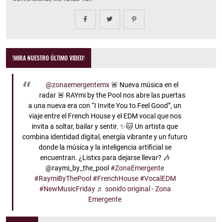
!MIRA NUESTRO ÚLTIMO VIDEO!
@zonaemergentemx
🚨 Nueva música en el
radar 🚨 RAYmi by the Pool nos abre las puertas
a una nueva era con “I Invite You to Feel Good”, un
viaje entre el French House y el EDM vocal que nos
invita a soltar, bailar y sentir. ✨🐱 Un artista que
combina identidad digital, energía vibrante y un futuro
donde la música y la inteligencia artificial se
encuentran. ¿Listxs para dejarse llevar? 🎶
@raymi_by_the_pool
#ZonaEmergente
#RaymiByThePool
#FrenchHouse
#VocalEDM
#NewMusicFriday
♬ sonido original - Zona
Emergente