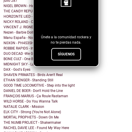
julio
287
NIGEL BROWN - Here Comes The Truth
THE CANDY REPUBLIC - I do not write love songs
HORIZONTE LIED - Memorias de Crónicas Futuras [Rem...
¡Sigue nuestro
NICKY ROLAND - Carried Away
blog!
VINCENT J. RIGNEY - Beautiful Human
Nezen - Barbie Doll
Únete a la comunidad rockera y
Manu España - No me importa cómo voy a acabar
no te pierdas nada.
N0X0N - PH4S3SH1FT
ROBBIE RAPIDS - In Our House
DUO DECAD -We Got It All Worked Out
SÍGUENOS
BONE CULT - One By One
MIDNIGHT SKY - Last Hope for the Modern World
DAX - God's Eyes
SHAVEN PRIMATES - Birds Aren't Real
ETHAN SENGER - Standing Still
GOOD TIME LOCOMOTIVE - Step into the light
DANIEL DE BOER - Don't Hold the Line
FRANÇOIS MARIUS - Ça Roule Rastaman
WILD HORSE - Do You Wanna Talk
NATALIE CLARK - Mission
ELK CITY - Strong (You're Not Alone)
MORTAL PROPHETS - Down On Me
THE NUMB PROJECT - Shakermaker
RACHEL DAVIE LEE - Found My Way Here