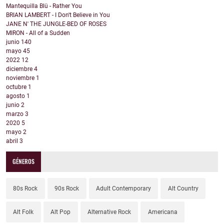
Mantequilla Blü - Rather You
BRIAN LAMBERT - I Don't Believe in You
JANE N' THE JUNGLE-BED OF ROSES
MIRON - All of a Sudden
junio
140
mayo
45
2022
12
diciembre
4
noviembre
1
octubre
1
agosto
1
junio
2
marzo
3
2020
5
mayo
2
abril
3
GÉNEROS
80s Rock
90s Rock
Adult Contemporary
Alt Country
Alt Folk
Alt Pop
Alternative Rock
Americana