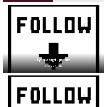
hysteric angel - perfume
July 27, 2026