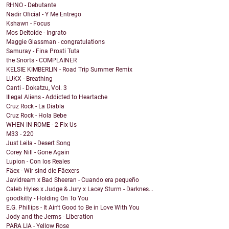
RHNO - Debutante
Nadir Oficial - Y Me Entrego
Kshawn - Focus
Mos Deltoide - Ingrato
Maggie Glassman - congratulations
Samuray - Fina Prosti Tuta
the Snorts - COMPLAINER
KELSIE KIMBERLIN - Road Trip Summer Remix
LUKX - Breathing
Canti - Dokatzu, Vol. 3
Illegal Aliens - Addicted to Heartache
Cruz Rock - La Diabla
Cruz Rock - Hola Bebe
WHEN IN ROME - 2 Fix Us
M33 - 220
Just Leila - Desert Song
Corey Nill - Gone Again
Lupion - Con los Reales
Fäex - Wir sind die Fäexers
Javidream x Bad Sheeran - Cuando era pequeño
Caleb Hyles x Judge & Jury x Lacey Sturm - Darknes...
goodkitty - Holding On To You
E.G. Phillips - It Ain't Good to Be in Love With You
Jody and the Jerms - Liberation
PARA LIA - Yellow Rose