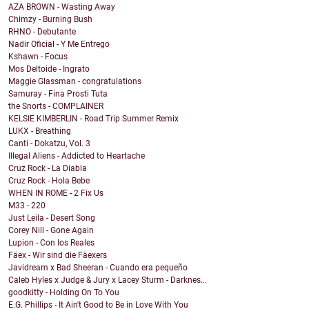
AZA BROWN - Wasting Away
Chimzy - Burning Bush
RHNO - Debutante
Nadir Oficial - Y Me Entrego
Kshawn - Focus
Mos Deltoide - Ingrato
Maggie Glassman - congratulations
Samuray - Fina Prosti Tuta
the Snorts - COMPLAINER
KELSIE KIMBERLIN - Road Trip Summer Remix
LUKX - Breathing
Canti - Dokatzu, Vol. 3
Illegal Aliens - Addicted to Heartache
Cruz Rock - La Diabla
Cruz Rock - Hola Bebe
WHEN IN ROME - 2 Fix Us
M33 - 220
Just Leila - Desert Song
Corey Nill - Gone Again
Lupion - Con los Reales
Fäex - Wir sind die Fäexers
Javidream x Bad Sheeran - Cuando era pequeño
Caleb Hyles x Judge & Jury x Lacey Sturm - Darknes...
goodkitty - Holding On To You
E.G. Phillips - It Ain't Good to Be in Love With You