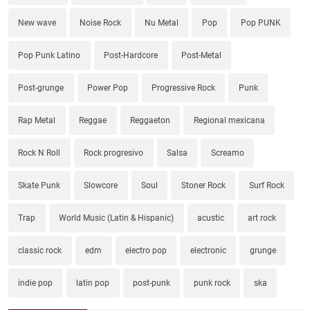
New wave
Noise Rock
Nu Metal
Pop
Pop PUNK
Pop Punk Latino
Post-Hardcore
Post-Metal
Post-grunge
Power Pop
Progressive Rock
Punk
Rap Metal
Reggae
Reggaeton
Regional mexicana
Rock N Roll
Rock progresivo
Salsa
Screamo
Skate Punk
Slowcore
Soul
Stoner Rock
Surf Rock
Trap
World Music (Latin & Hispanic)
acustic
art rock
classic rock
edm
electro pop
electronic
grunge
indie pop
latin pop
post-punk
punk rock
ska