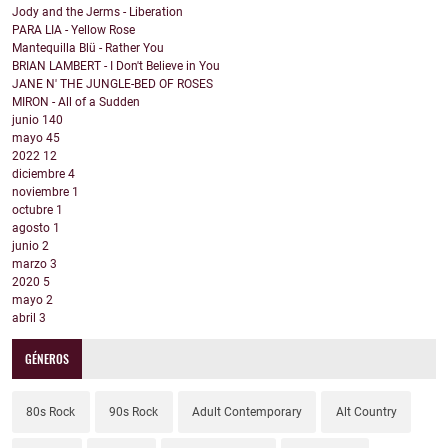
Jody and the Jerms - Liberation
PARA LIA - Yellow Rose
Mantequilla Blü - Rather You
BRIAN LAMBERT - I Don't Believe in You
JANE N' THE JUNGLE-BED OF ROSES
MIRON - All of a Sudden
junio
140
mayo
45
2022
12
diciembre
4
noviembre
1
octubre
1
agosto
1
junio
2
marzo
3
2020
5
mayo
2
abril
3
GÉNEROS
80s Rock
90s Rock
Adult Contemporary
Alt Country