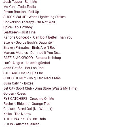
Josh Tepper - Built Me
Mc Yuni - Toda Todita
Devon Braxton - Roll Up
SHOCK VALUE - When Lightening Strikes
Conversion Therapy - I'm Not Well
Spice Jar - Cowboy
LeafGreen - Just Fine
Kahone Concept - I Can Do It Better Than You
Sixelle - George Bush´s Daughter
Shaven Primates - Birds Aren't Real
Marcus Morales - Damned If You Do...
BAZE BLACKWOOD - Banana Ketchup
Lucía Alegría - La ambigüedad
Jonh Patiño - Por Los Dos
STSDARI - Fue Lo Que Fue
CHICO HONEY - No quiero Nadie Más
Julia Calvin - Boxes
Jet City Sport Club - Drug Store (Waste My Time)
Golden - Roses
RYE CATCHERS - Creeping On Me
Rachelle Rhienne - Orange Tree
Closure - Bleed Out (No Wonder)
Kelka - The Normz
THE LUNAR KEYS - 88 Train
RHEIN - Allemaal alleen