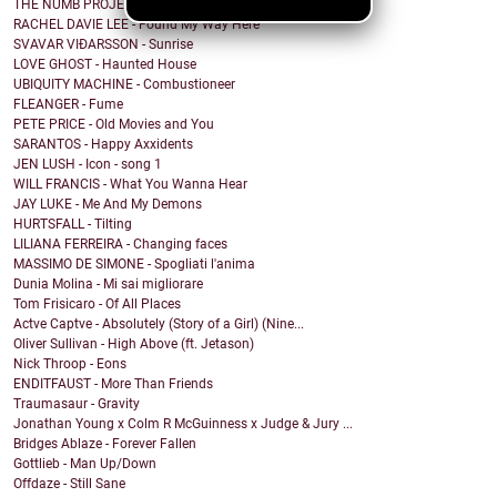
THE NUMB PROJECT - Shakermaker
RACHEL DAVIE LEE - Found My Way Here
SVAVAR VIÐARSSON - Sunrise
LOVE GHOST - Haunted House
UBIQUITY MACHINE - Combustioneer
FLEANGER - Fume
PETE PRICE - Old Movies and You
SARANTOS - Happy Axxidents
JEN LUSH - Icon - song 1
WILL FRANCIS - What You Wanna Hear
JAY LUKE - Me And My Demons
HURTSFALL - Tilting
LILIANA FERREIRA - Changing faces
MASSIMO DE SIMONE - Spogliati l'anima
Dunia Molina - Mi sai migliorare
Tom Frisicaro - Of All Places
Actve Captve - Absolutely (Story of a Girl) (Nine...
Oliver Sullivan - High Above (ft. Jetason)
Nick Throop - Eons
ENDITFAUST - More Than Friends
Traumasaur - Gravity
Jonathan Young x Colm R McGuinness x Judge & Jury ...
Bridges Ablaze - Forever Fallen
Gottlieb - Man Up/Down
Offdaze - Still Sane