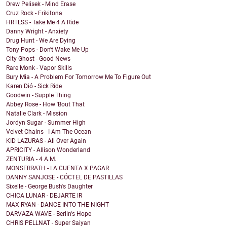
Drew Pelisek - Mind Erase
Cruz Rock - Frikitona
HRTLSS - Take Me 4 A Ride
Danny Wright - Anxiety
Drug Hunt - We Are Dying
Tony Pops - Don't Wake Me Up
City Ghost - Good News
Rare Monk - Vapor Skills
Bury Mia - A Problem For Tomorrow Me To Figure Out
Karen Dió - Sick Ride
Goodwin - Supple Thing
Abbey Rose - How 'Bout That
Natalie Clark - Mission
Jordyn Sugar - Summer High
Velvet Chains - I Am The Ocean
KID LAZURAS - All Over Again
APRICITY - Allison Wonderland
ZENTURIA - 4 A.M.
MONSERRATH - LA CUENTA X PAGAR
DANNY SANJOSE - CÓCTEL DE PASTILLAS
Sixelle - George Bush's Daughter
CHICA LUNAR - DEJARTE IR
MAX RYAN - DANCE INTO THE NIGHT
DARVAZA WAVE - Berlin's Hope
CHRIS PELLNAT - Super Saiyan