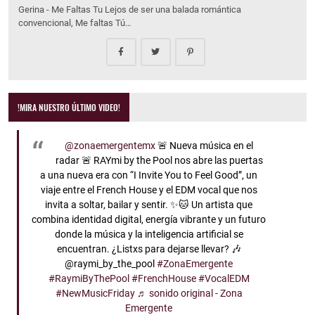
Gerina - Me Faltas Tu Lejos de ser una balada romántica
convencional, Me faltas Tú…
!MIRA NUESTRO ÚLTIMO VIDEO!
@zonaemergentemx
🚨 Nueva música en el
radar 🚨 RAYmi by the Pool nos abre las puertas
a una nueva era con “I Invite You to Feel Good”, un
viaje entre el French House y el EDM vocal que nos
invita a soltar, bailar y sentir. ✨🐱 Un artista que
combina identidad digital, energía vibrante y un futuro
donde la música y la inteligencia artificial se
encuentran. ¿Listxs para dejarse llevar? 🎶
@raymi_by_the_pool
#ZonaEmergente
#RaymiByThePool
#FrenchHouse
#VocalEDM
#NewMusicFriday
♬ sonido original - Zona
Emergente