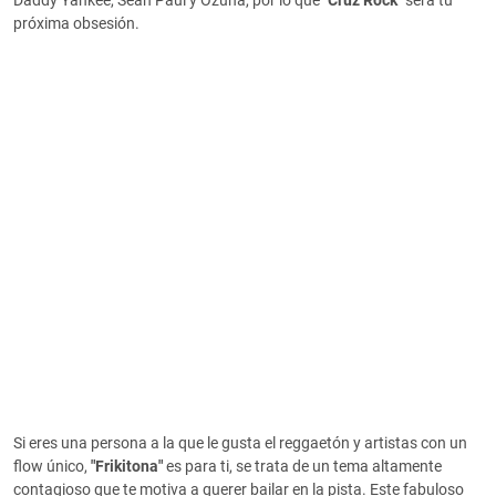
Daddy Yankee, Sean Paul y Ozuna, por lo que
"Cruz Rock"
será tu
próxima obsesión.
Si eres una persona a la que le gusta el reggaetón y artistas con un
flow único,
"Frikitona"
es para ti, se trata de un tema altamente
contagioso que te motiva a querer bailar en la pista.
Este fabuloso