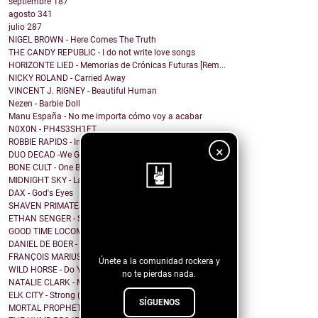
septiembre
187
agosto
341
julio
287
NIGEL BROWN - Here Comes The Truth
THE CANDY REPUBLIC - I do not write love songs
HORIZONTE LIED - Memorias de Crónicas Futuras [Rem...
NICKY ROLAND - Carried Away
VINCENT J. RIGNEY - Beautiful Human
Nezen - Barbie Doll
Manu España - No me importa cómo voy a acabar
N0X0N - PH4S3SH1FT
ROBBIE RAPIDS - In Our House
×
DUO DECAD -We Got It All Worked Out
BONE CULT - One By One
MIDNIGHT SKY - Last Hope for the Modern World
DAX - God's Eyes
SHAVEN PRIMATES - Birds Aren't Real
¡Sigue nuestro
ETHAN SENGER - Standing Still
GOOD TIME LOCOMOTIVE - Step into the light
blog!
DANIEL DE BOER - Don't Hold the Line
FRANÇOIS MARIUS - Ça Roule Rastaman
Únete a la comunidad rockera y
WILD HORSE - Do You Wanna Talk
no te pierdas nada.
NATALIE CLARK - Mission
ELK CITY - Strong (You're Not Alone)
SÍGUENOS
MORTAL PROPHETS - Down On Me