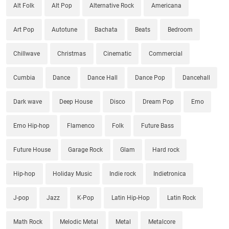
Alt Folk
Alt Pop
Alternative Rock
Americana
Art Pop
Autotune
Bachata
Beats
Bedroom
Chillwave
Christmas
Cinematic
Commercial
Cumbia
Dance
Dance Hall
Dance Pop
Dancehall
Dark wave
Deep House
Disco
Dream Pop
Emo
Emo Hip-hop
Flamenco
Folk
Future Bass
Future House
Garage Rock
Glam
Hard rock
Hip-hop
Holiday Music
Indie rock
Indietronica
J-pop
Jazz
K-Pop
Latin Hip-Hop
Latin Rock
Math Rock
Melodic Metal
Metal
Metalcore