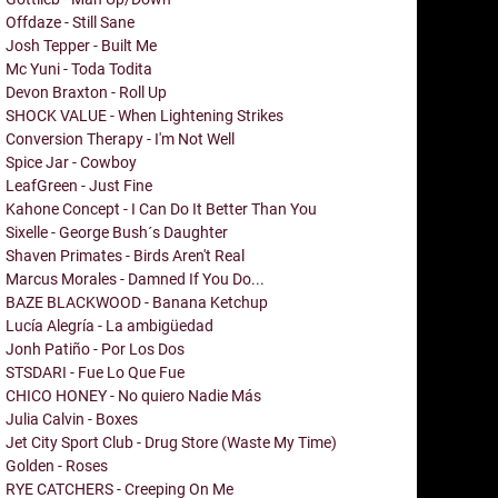
Offdaze - Still Sane
Josh Tepper - Built Me
Mc Yuni - Toda Todita
Devon Braxton - Roll Up
SHOCK VALUE - When Lightening Strikes
Conversion Therapy - I'm Not Well
Spice Jar - Cowboy
LeafGreen - Just Fine
Kahone Concept - I Can Do It Better Than You
Sixelle - George Bush´s Daughter
Shaven Primates - Birds Aren't Real
Marcus Morales - Damned If You Do...
BAZE BLACKWOOD - Banana Ketchup
Lucía Alegría - La ambigüedad
Jonh Patiño - Por Los Dos
STSDARI - Fue Lo Que Fue
CHICO HONEY - No quiero Nadie Más
Julia Calvin - Boxes
Jet City Sport Club - Drug Store (Waste My Time)
Golden - Roses
RYE CATCHERS - Creeping On Me