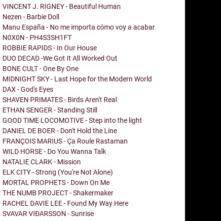
VINCENT J. RIGNEY - Beautiful Human
Nezen - Barbie Doll
Manu España - No me importa cómo voy a acabar
N0X0N - PH4S3SH1FT
ROBBIE RAPIDS - In Our House
DUO DECAD -We Got It All Worked Out
BONE CULT - One By One
MIDNIGHT SKY - Last Hope for the Modern World
DAX - God's Eyes
SHAVEN PRIMATES - Birds Aren't Real
ETHAN SENGER - Standing Still
GOOD TIME LOCOMOTIVE - Step into the light
DANIEL DE BOER - Don't Hold the Line
FRANÇOIS MARIUS - Ça Roule Rastaman
WILD HORSE - Do You Wanna Talk
NATALIE CLARK - Mission
ELK CITY - Strong (You're Not Alone)
MORTAL PROPHETS - Down On Me
THE NUMB PROJECT - Shakermaker
RACHEL DAVIE LEE - Found My Way Here
SVAVAR VIÐARSSON - Sunrise