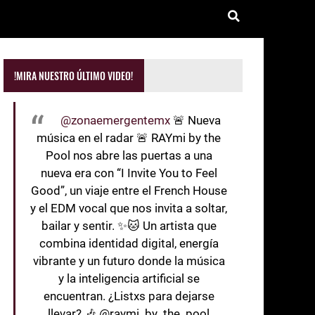
!MIRA NUESTRO ÚLTIMO VIDEO!
@zonaemergentemx
🚨 Nueva
música en el radar 🚨 RAYmi by the
Pool nos abre las puertas a una
nueva era con “I Invite You to Feel
Good”, un viaje entre el French House
y el EDM vocal que nos invita a soltar,
bailar y sentir. ✨🐱 Un artista que
combina identidad digital, energía
vibrante y un futuro donde la música
y la inteligencia artificial se
encuentran. ¿Listxs para dejarse
llevar? 🎶 @raymi_by_the_pool