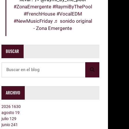
#ZonaEmergente
#RaymiByThePool
#FrenchHouse
#VocalEDM
#NewMusicFriday
♬ sonido original
- Zona Emergente
BUSCAR
ARCHIVO
2026
1630
agosto
19
julio
129
junio
241