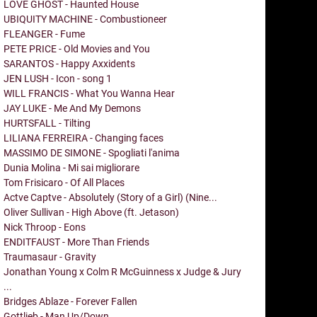
LOVE GHOST - Haunted House
UBIQUITY MACHINE - Combustioneer
FLEANGER - Fume
PETE PRICE - Old Movies and You
SARANTOS - Happy Axxidents
JEN LUSH - Icon - song 1
WILL FRANCIS - What You Wanna Hear
JAY LUKE - Me And My Demons
HURTSFALL - Tilting
LILIANA FERREIRA - Changing faces
MASSIMO DE SIMONE - Spogliati l'anima
Dunia Molina - Mi sai migliorare
Tom Frisicaro - Of All Places
Actve Captve - Absolutely (Story of a Girl) (Nine...
Oliver Sullivan - High Above (ft. Jetason)
Nick Throop - Eons
ENDITFAUST - More Than Friends
Traumasaur - Gravity
Jonathan Young x Colm R McGuinness x Judge & Jury
...
Bridges Ablaze - Forever Fallen
Gottlieb - Man Up/Down