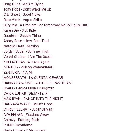
Drug Hunt - We Are Dying
Tony Pops - Don't Wake Me Up
City Ghost - Good News
Rare Monk - Vapor Skills
Bury Mia - A Problem For Tomorrow Me To Figure Out
Karen Dió - Sick Ride
Goodwin - Supple Thing
Abbey Rose - How 'Bout That
Natalie Clark - Mission
Jordyn Sugar - Summer High
Velvet Chains - I Am The Ocean
KID LAZURAS - All Over Again
APRICITY - Allison Wonderland
ZENTURIA - 4 A.M.
MONSERRATH - LA CUENTA X PAGAR
DANNY SANJOSE - CÓCTEL DE PASTILLAS
Sixelle - George Bush's Daughter
CHICA LUNAR - DEJARTE IR
MAX RYAN - DANCE INTO THE NIGHT
DARVAZA WAVE - Berlin's Hope
CHRIS PELLNAT - Super Saiyan
AZA BROWN - Wasting Away
Chimzy - Burning Bush
RHNO - Debutante
Nadir Oficial - Y Me Entrego