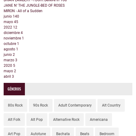
BRIAN LAMBERT - I Don't Believe in You
JANE N' THE JUNGLE-BED OF ROSES
MIRON - All of a Sudden
junio
140
mayo
45
2022
12
diciembre
4
noviembre
1
octubre
1
agosto
1
junio
2
marzo
3
2020
5
mayo
2
abril
3
GÉNEROS
80s Rock
90s Rock
Adult Contemporary
Alt Country
Alt Folk
Alt Pop
Alternative Rock
Americana
Art Pop
Autotune
Bachata
Beats
Bedroom