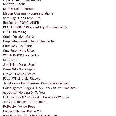
Kshawn - Focus
Mos Deltoide - Ingrato
Maggie Glassman - congratulations
Samuray - Fina Prosti Tuta
the Snorts - COMPLAINER
KELSIE KIMBERLIN - Road Trip Summer Remix
LUKX - Breathing
Canti - Dokatzu, Vol. 3
Illegal Aliens - Addicted to Heartache
Cruz Rock - La Diabla
Cruz Rock - Hola Bebe
WHEN IN ROME - 2 Fix Us
M33 - 220
Just Leila - Desert Song
Corey Nill - Gone Again
Lupion - Con los Reales
Fäex - Wir sind die Fäexers
Javidream x Bad Sheeran - Cuando era pequeño
Caleb Hyles x Judge & Jury x Lacey Sturm - Darknes...
goodkitty - Holding On To You
E.G. Phillips - It Ain't Good to Be in Love With You
Jody and the Jerms - Liberation
PARA LIA - Yellow Rose
Mantequilla Blü - Rather You