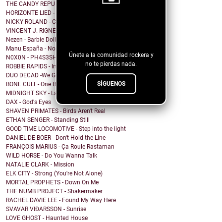
THE CANDY REPUBLIC - I do not write love songs
HORIZONTE LIED - Memorias de Crónicas Futuras [Rem...
NICKY ROLAND - Carried Away
¡Sigue nuestro
VINCENT J. RIGNEY - Beautiful Human
blog!
Nezen - Barbie Doll
Manu España - No me importa cómo voy a acabar
Únete a la comunidad rockera y
N0X0N - PH4S3SH1FT
no te pierdas nada.
ROBBIE RAPIDS - In Our House
DUO DECAD -We Got It All Worked Out
SÍGUENOS
BONE CULT - One By One
MIDNIGHT SKY - Last Hope for the Modern World
DAX - God's Eyes
SHAVEN PRIMATES - Birds Aren't Real
ETHAN SENGER - Standing Still
GOOD TIME LOCOMOTIVE - Step into the light
DANIEL DE BOER - Don't Hold the Line
FRANÇOIS MARIUS - Ça Roule Rastaman
WILD HORSE - Do You Wanna Talk
NATALIE CLARK - Mission
ELK CITY - Strong (You're Not Alone)
MORTAL PROPHETS - Down On Me
THE NUMB PROJECT - Shakermaker
RACHEL DAVIE LEE - Found My Way Here
SVAVAR VIÐARSSON - Sunrise
LOVE GHOST - Haunted House