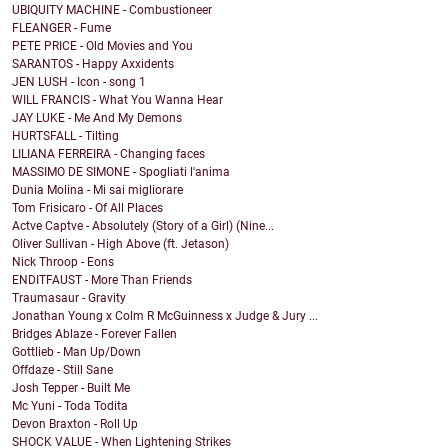
UBIQUITY MACHINE - Combustioneer
FLEANGER - Fume
PETE PRICE - Old Movies and You
SARANTOS - Happy Axxidents
JEN LUSH - Icon - song 1
WILL FRANCIS - What You Wanna Hear
JAY LUKE - Me And My Demons
HURTSFALL - Tilting
LILIANA FERREIRA - Changing faces
MASSIMO DE SIMONE - Spogliati l'anima
Dunia Molina - Mi sai migliorare
Tom Frisicaro - Of All Places
Actve Captve - Absolutely (Story of a Girl) (Nine...
Oliver Sullivan - High Above (ft. Jetason)
Nick Throop - Eons
ENDITFAUST - More Than Friends
Traumasaur - Gravity
Jonathan Young x Colm R McGuinness x Judge & Jury ...
Bridges Ablaze - Forever Fallen
Gottlieb - Man Up/Down
Offdaze - Still Sane
Josh Tepper - Built Me
Mc Yuni - Toda Todita
Devon Braxton - Roll Up
SHOCK VALUE - When Lightening Strikes