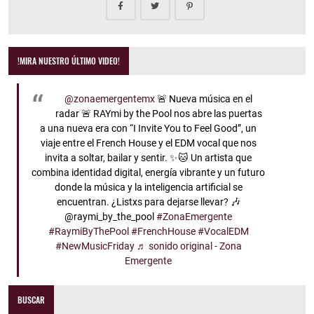
!MIRA NUESTRO ÚLTIMO VIDEO!
@zonaemergentemx
🚨 Nueva música en el
radar 🚨 RAYmi by the Pool nos abre las puertas
a una nueva era con “I Invite You to Feel Good”, un
viaje entre el French House y el EDM vocal que nos
invita a soltar, bailar y sentir. ✨🐱 Un artista que
combina identidad digital, energía vibrante y un futuro
donde la música y la inteligencia artificial se
encuentran. ¿Listxs para dejarse llevar? 🎶
@raymi_by_the_pool
#ZonaEmergente
#RaymiByThePool
#FrenchHouse
#VocalEDM
#NewMusicFriday
♬ sonido original - Zona
Emergente
BUSCAR