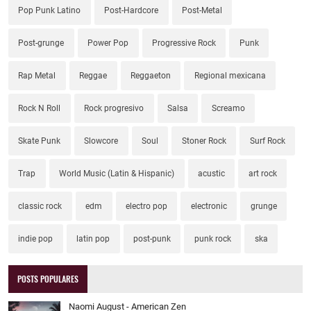
Pop Punk Latino
Post-Hardcore
Post-Metal
Post-grunge
Power Pop
Progressive Rock
Punk
Rap Metal
Reggae
Reggaeton
Regional mexicana
Rock N Roll
Rock progresivo
Salsa
Screamo
Skate Punk
Slowcore
Soul
Stoner Rock
Surf Rock
Trap
World Music (Latin & Hispanic)
acustic
art rock
classic rock
edm
electro pop
electronic
grunge
indie pop
latin pop
post-punk
punk rock
ska
POSTS POPULARES
Naomi August - American Zen