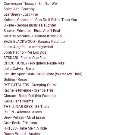
Conversion Therapy - I'm Not Well
Spice Jar - Cowboy
LeafGreen - Just Fine
Kahone Concept - I Can Do It Better Than You
Sixelle - George Bush´s Daughter
Shaven Primates - Birds Aren't Real
Marcus Morales - Damned If You Do...
BAZE BLACKWOOD - Banana Ketchup
Lucía Alegría - La ambigüedad
Jonh Patiño - Por Los Dos
STSDARI - Fue Lo Que Fue
CHICO HONEY - No quiero Nadie Más
Julia Calvin - Boxes
Jet City Sport Club - Drug Store (Waste My Time)
Golden - Roses
RYE CATCHERS - Creeping On Me
Rachelle Rhienne - Orange Tree
Closure - Bleed Out (No Wonder)
Kelka - The Normz
THE LUNAR KEYS - 88 Train
RHEIN - Allemaal alleen
Drew Pelisek - Mind Erase
Cruz Rock - Frikitona
HRTLSS - Take Me 4 A Ride
Danny Wright - Anxiety