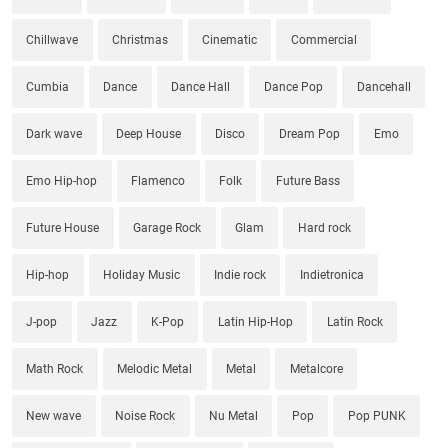
Chillwave
Christmas
Cinematic
Commercial
Cumbia
Dance
Dance Hall
Dance Pop
Dancehall
Dark wave
Deep House
Disco
Dream Pop
Emo
Emo Hip-hop
Flamenco
Folk
Future Bass
Future House
Garage Rock
Glam
Hard rock
Hip-hop
Holiday Music
Indie rock
Indietronica
J-pop
Jazz
K-Pop
Latin Hip-Hop
Latin Rock
Math Rock
Melodic Metal
Metal
Metalcore
New wave
Noise Rock
Nu Metal
Pop
Pop PUNK