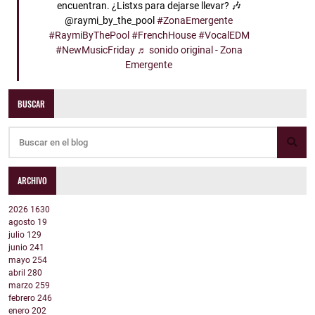
encuentran. ¿Listxs para dejarse llevar? 🎶
@raymi_by_the_pool
#ZonaEmergente
#RaymiByThePool
#FrenchHouse
#VocalEDM
#NewMusicFriday
♬ sonido original - Zona
Emergente
BUSCAR
ARCHIVO
2026
1630
agosto
19
julio
129
junio
241
mayo
254
abril
280
marzo
259
febrero
246
enero
202