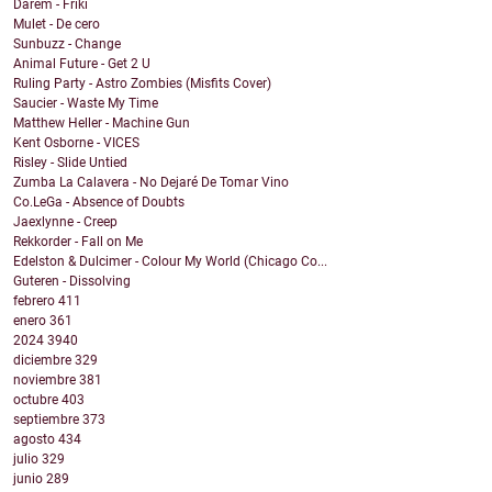
Darem - Friki
Mulet - De cero
Sunbuzz - Change
Animal Future - Get 2 U
Ruling Party - Astro Zombies (Misfits Cover)
Saucier - Waste My Time
Matthew Heller - Machine Gun
Kent Osborne - VICES
Risley - Slide Untied
Zumba La Calavera - No Dejaré De Tomar Vino
Co.LeGa - Absence of Doubts
Jaexlynne - Creep
Rekkorder - Fall on Me
Edelston & Dulcimer - Colour My World (Chicago Co...
Guteren - Dissolving
febrero
411
enero
361
2024
3940
diciembre
329
noviembre
381
octubre
403
septiembre
373
agosto
434
julio
329
junio
289