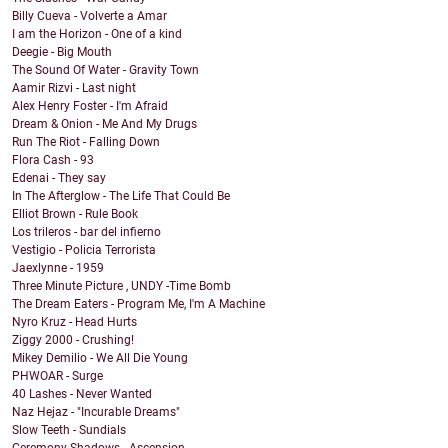
Billy Cueva - Volverte a Amar
I am the Horizon - One of a kind
Deegie - Big Mouth
The Sound Of Water - Gravity Town
Aamir Rizvi - Last night
Alex Henry Foster - I'm Afraid
Dream & Onion - Me And My Drugs
Run The Riot - Falling Down
Flora Cash - 93
Edenai - They say
In The Afterglow - The Life That Could Be
Elliot Brown - Rule Book
Los trileros - bar del infierno
Vestigio - Policia Terrorista
Jaexlynne - 1959
Three Minute Picture , UNDY -Time Bomb
The Dream Eaters - Program Me, I'm A Machine
Nyro Kruz - Head Hurts
Ziggy 2000 - Crushing!
Mikey Demilio - We All Die Young
PHWOAR - Surge
40 Lashes - Never Wanted
Naz Hejaz - "Incurable Dreams"
Slow Teeth - Sundials