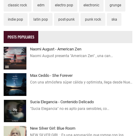
classic rock
edm
electro pop
electronic
grunge
indie pop
latin pop
post-punk
punk rock
ska
POSTS POPULARES
Naomi August - American Zen
Naomi August presenta "American Zen" , una can…
Max Ceddo - She Forever
Con una atmósfera súper cálida y optimista, llega desde Nue…
Sucia Elegancia - Contenido Delicado
"Sucia Elegancia" no es apto para sensibles, co…
New Silver Girl: Blue Room
NEW SILVER GIRL : Es una agrupación que rompe con los