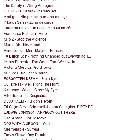
Ceremony Shadows - Ascension
The Carolyn - 75mg Prologue
P.S. I luv U…Satan - TheNewTed
Vestigio - Ningun ser humano es ilegal
Pikalos Salas - Zona de carga
Eduardo Bravo - Un Bosque En Mi Balcón
Francesca Pichierri - Amen
Milo Z - Stop the Violence
Martin Oh - Neverland
Vendredi sur Mer - Malabar Princess
10 Billion Lost - Nothing Changed but Everything's...
Icarus Phoenix - The World That We Live In
Victoria Moralez - Goldilocks
Miki Vos - De Bar en Bares
FORGOTTEN DREAM - Brain Dye
OUTDrejas - We'll Fight The Fight
Kalisway - When I Close My Eyes
Alto Grado - La Despedida
DESU TAEM - Hulk on Heroin
Ed Gage, Steve Grimmett & John Gallagher: DIRTY DE...
LUDWIG JONSSON: ANYBODY OUT THERE
Cael Anton - Got To Move
DOG WITH A SPOON - I Quit
Mesmerable - Surreal
Travis Straw - Day Drunk