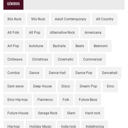
GÉNEROS
80s Rock
90s Rock
Adult Contemporary
Alt Country
Alt Folk
Alt Pop
Alternative Rock
Americana
Art Pop
Autotune
Bachata
Beats
Bedroom
Chillwave
Christmas
Cinematic
Commercial
Cumbia
Dance
Dance Hall
Dance Pop
Dancehall
Dark wave
Deep House
Disco
Dream Pop
Emo
Emo Hip-hop
Flamenco
Folk
Future Bass
Future House
Garage Rock
Glam
Hard rock
Hip-hop
Holiday Music
Indie rock
Indietronica