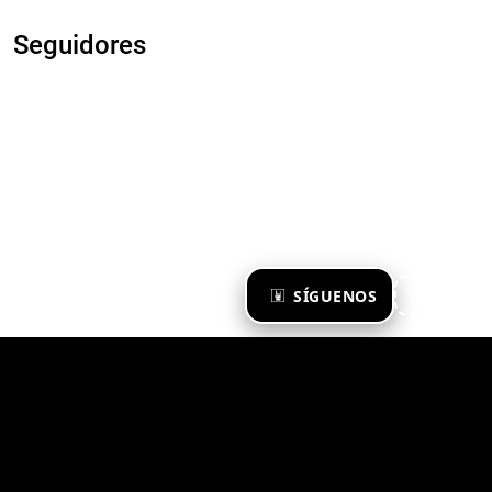
Seguidores
×
SÍGUENOS
Ya te sigo