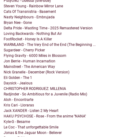
Pssyclwz - Odessa (she-side)
Steven Young - Rainbow Mirror Lane
Cats Of Transnistria - Basement
Nasty Neighbours - Embrujada
Bryan Nee - Gone
Delta Pride - Wasting Time - 2025 Remastered Version
Loving Backwards - Nothing But Air
FootRocket - Honey Is A Killer
WARMLAND - The Very End of the End (The Beginning ...
Sugardeer - Cherry Picker
Flying Gravity - 6000 Miles in Blossom
Jon Berrie - Human Incarnation
Mainstreet - The American Way
Nick Granelle - December (Rock Version)
Eli Golden - The 1
Daysick - Jealous
CHRISTOPHER RODRIGUEZ: MILLENIA
Radjinder - So Ambitious for a Juvenile (Radio Mix)
Aloh - Encontrarte
Kris Cari - Lloraras
Jack XANDER - Listen 2 My Heart
HAKU PSYCHOSE - Rose - From the anime ''NANA''
Kyle-G - Besame
Le Coc - That unforgettable Smile
Jonas & the Jaguar Moon - Believer