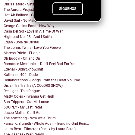
Chris Haford - Satellite Angel
SÍGUENOS
The Aurora Project - Slave City
Hot Air Balloon - Come This Far
David Sail - No Mind Fire
George Collins Band - New Way
Casa Del Sol - Love In A Time Of War
Highroad No. 28 - And I Suffer
Edjan - Bola de Cristal
The Johns Twins - Love You Forever
Marcos Prieto - El viaje
Oh Buddy! - On and On
Romance Mechanics - Don't Feel Bad For You
Edenai - Didn’t.know.shit
Katherine 404 - Dude
Collaborations - Songs From the Heart Volume 1
Disiz - Try Try Try (A COLORS SHOW)
RedLight - This Plague
Matty Coles - I Wanna Get High
Sun Trippers - Cut Me Loose
6DOPEY - My Last Petal
Jacob Mullis - Can't Get It
The scattering - Now we all burn
Fancy K, Brunetti - Whole Again - Bending Grid Rem...
Laura Bera - Efímeros (Remix by Laura Bera )
The Slashes - War Candy