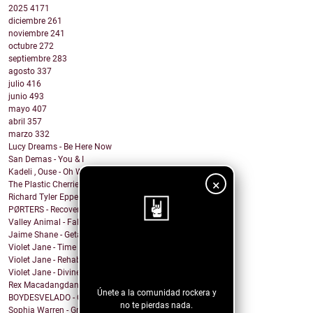
2025
4171
diciembre
261
noviembre
241
octubre
272
septiembre
283
agosto
337
julio
416
junio
493
mayo
407
abril
357
marzo
332
Lucy Dreams - Be Here Now
San Demas - You & I
Kadeli , Ouse - Oh Well
×
The Plastic Cherries - Twister
Richard Tyler Epperson - Like Everything Else
PØRTERS - Recover
Valley Animal - Fallout
Jaime Shane - Getaway Car (Taylor Swift Cover)
Violet Jane - Time of Our Lives
¡Sigue nuestro
Violet Jane - Rehabilitation
blog!
Violet Jane - Divine
Rex Macadangdang - Melody
Únete a la comunidad rockera y
BOYDESVELADO - QEPD David Lynch
no te pierdas nada.
Sophia Warren - Grin