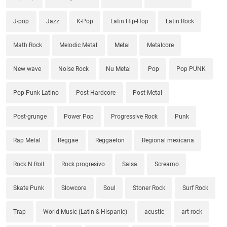
J-pop
Jazz
K-Pop
Latin Hip-Hop
Latin Rock
Math Rock
Melodic Metal
Metal
Metalcore
New wave
Noise Rock
Nu Metal
Pop
Pop PUNK
Pop Punk Latino
Post-Hardcore
Post-Metal
Post-grunge
Power Pop
Progressive Rock
Punk
Rap Metal
Reggae
Reggaeton
Regional mexicana
Rock N Roll
Rock progresivo
Salsa
Screamo
Skate Punk
Slowcore
Soul
Stoner Rock
Surf Rock
Trap
World Music (Latin & Hispanic)
acustic
art rock