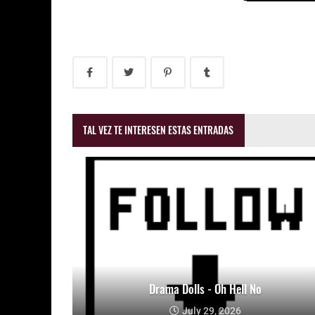
TAL VEZ TE INTERESEN ESTAS ENTRADAS
Drama Dolls - Oh Hell No
July 29, 2026