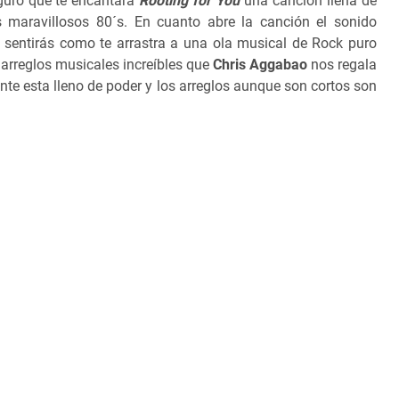
guro que te encantará
Rooting for You
una canción llena de
s maravillosos 80´s. En cuanto abre la canción el sonido
y sentirás como te arrastra a una ola musical de Rock puro
y arreglos musicales increíbles que
Chris Aggabao
nos regala
nante esta lleno de poder y los arreglos aunque son cortos son