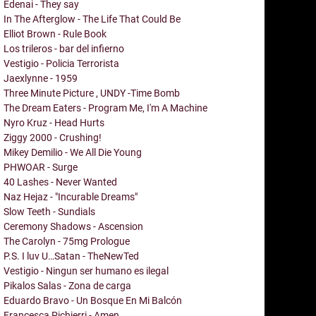
Edenai - They say
In The Afterglow - The Life That Could Be
Elliot Brown - Rule Book
Los trileros - bar del infierno
Vestigio - Policia Terrorista
Jaexlynne - 1959
Three Minute Picture , UNDY -Time Bomb
The Dream Eaters - Program Me, I'm A Machine
Nyro Kruz - Head Hurts
Ziggy 2000 - Crushing!
Mikey Demilio - We All Die Young
PHWOAR - Surge
40 Lashes - Never Wanted
Naz Hejaz - "Incurable Dreams"
Slow Teeth - Sundials
Ceremony Shadows - Ascension
The Carolyn - 75mg Prologue
P.S. I luv U…Satan - TheNewTed
Vestigio - Ningun ser humano es ilegal
Pikalos Salas - Zona de carga
Eduardo Bravo - Un Bosque En Mi Balcón
Francesca Pichierri - Amen