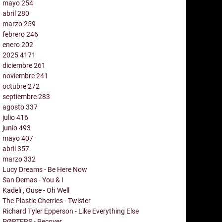
mayo
254
abril
280
marzo
259
febrero
246
enero
202
2025
4171
diciembre
261
noviembre
241
octubre
272
septiembre
283
agosto
337
julio
416
junio
493
mayo
407
abril
357
marzo
332
Lucy Dreams - Be Here Now
San Demas - You & I
Kadeli , Ouse - Oh Well
The Plastic Cherries - Twister
Richard Tyler Epperson - Like Everything Else
PØRTERS - Recover