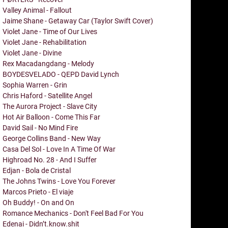
Valley Animal - Fallout
Jaime Shane - Getaway Car (Taylor Swift Cover)
Violet Jane - Time of Our Lives
Violet Jane - Rehabilitation
Violet Jane - Divine
Rex Macadangdang - Melody
BOYDESVELADO - QEPD David Lynch
Sophia Warren - Grin
Chris Haford - Satellite Angel
The Aurora Project - Slave City
Hot Air Balloon - Come This Far
David Sail - No Mind Fire
George Collins Band - New Way
Casa Del Sol - Love In A Time Of War
Highroad No. 28 - And I Suffer
Edjan - Bola de Cristal
The Johns Twins - Love You Forever
Marcos Prieto - El viaje
Oh Buddy! - On and On
Romance Mechanics - Don't Feel Bad For You
Edenai - Didn’t.know.shit