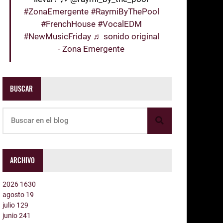
#ZonaEmergente
#RaymiByThePool
#FrenchHouse
#VocalEDM
#NewMusicFriday
♬ sonido original
- Zona Emergente
BUSCAR
ARCHIVO
2026
1630
agosto
19
julio
129
junio
241