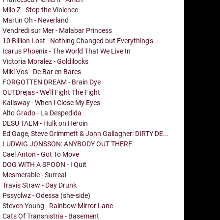
Milo Z - Stop the Violence
Martin Oh - Neverland
Vendredi sur Mer - Malabar Princess
10 Billion Lost - Nothing Changed but Everything's...
Icarus Phoenix - The World That We Live In
Victoria Moralez - Goldilocks
Miki Vos - De Bar en Bares
FORGOTTEN DREAM - Brain Dye
OUTDrejas - We'll Fight The Fight
Kalisway - When I Close My Eyes
Alto Grado - La Despedida
DESU TAEM - Hulk on Heroin
Ed Gage, Steve Grimmett & John Gallagher: DIRTY DE...
LUDWIG JONSSON: ANYBODY OUT THERE
Cael Anton - Got To Move
DOG WITH A SPOON - I Quit
Mesmerable - Surreal
Travis Straw - Day Drunk
Pssyclwz - Odessa (she-side)
Steven Young - Rainbow Mirror Lane
Cats Of Transnistria - Basement