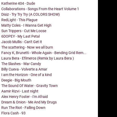
Katherine 404 - Dude
Collaborations - Songs From the Heart Volume 1
Disiz - Try Try Try (A COLORS SHOW)
RedLight - This Plague
Matty Coles - I Wanna Get High
Sun Trippers - Cut Me Loose
6DOPEY - My Last Petal
Jacob Mullis - Can't Get It
The scattering - Now we all burn
Fancy K, Brunetti - Whole Again - Bending Grid Rem...
Laura Bera - Efímeros (Remix by Laura Bera )
The Slashes - War Candy
Billy Cueva - Volverte a Amar
I am the Horizon - One of a kind
Deegie - Big Mouth
The Sound Of Water - Gravity Town
Aamir Rizvi - Last night
Alex Henry Foster - I'm Afraid
Dream & Onion - Me And My Drugs
Run The Riot - Falling Down
Flora Cash - 93