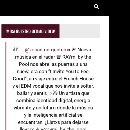
!MIRA NUESTRO ÚLTIMO VIDEO!
@zonaemergentemx
🚨 Nueva
música en el radar 🚨 RAYmi by the
Pool nos abre las puertas a una
nueva era con “I Invite You to Feel
Good”, un viaje entre el French House
y el EDM vocal que nos invita a soltar,
bailar y sentir. ✨🐱 Un artista que
combina identidad digital, energía
vibrante y un futuro donde la música
y la inteligencia artificial se
encuentran. ¿Listxs para dejarse
llevar? 🎶 @raymi_by_the_pool