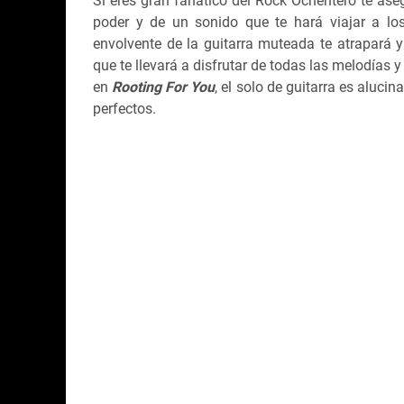
Si eres gran fanático del Rock Ochentero te ase
poder y de un sonido que te hará viajar a lo
envolvente de la guitarra muteada te atrapará 
que te llevará a disfrutar de todas las melodías 
en
Rooting For You
, el solo de guitarra es aluci
perfectos.