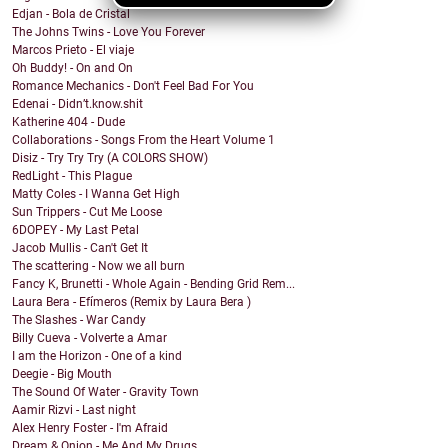
Edjan - Bola de Cristal
The Johns Twins - Love You Forever
Marcos Prieto - El viaje
Oh Buddy! - On and On
Romance Mechanics - Don't Feel Bad For You
Edenai - Didn’t.know.shit
Katherine 404 - Dude
Collaborations - Songs From the Heart Volume 1
Disiz - Try Try Try (A COLORS SHOW)
RedLight - This Plague
Matty Coles - I Wanna Get High
Sun Trippers - Cut Me Loose
6DOPEY - My Last Petal
Jacob Mullis - Can't Get It
The scattering - Now we all burn
Fancy K, Brunetti - Whole Again - Bending Grid Rem...
Laura Bera - Efímeros (Remix by Laura Bera )
The Slashes - War Candy
Billy Cueva - Volverte a Amar
I am the Horizon - One of a kind
Deegie - Big Mouth
The Sound Of Water - Gravity Town
Aamir Rizvi - Last night
Alex Henry Foster - I'm Afraid
Dream & Onion - Me And My Drugs