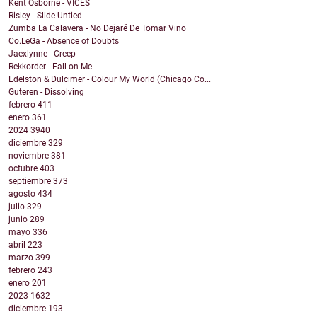
Kent Osborne - VICES
Risley - Slide Untied
Zumba La Calavera - No Dejaré De Tomar Vino
Co.LeGa - Absence of Doubts
Jaexlynne - Creep
Rekkorder - Fall on Me
Edelston & Dulcimer - Colour My World (Chicago Co...
Guteren - Dissolving
febrero
411
enero
361
2024
3940
diciembre
329
noviembre
381
octubre
403
septiembre
373
agosto
434
julio
329
junio
289
mayo
336
abril
223
marzo
399
febrero
243
enero
201
2023
1632
diciembre
193