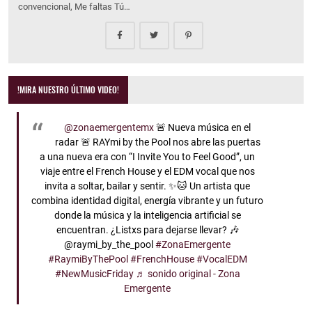
convencional, Me faltas Tú…
!MIRA NUESTRO ÚLTIMO VIDEO!
@zonaemergentemx
🚨 Nueva música en el
radar 🚨 RAYmi by the Pool nos abre las puertas
a una nueva era con “I Invite You to Feel Good”, un
viaje entre el French House y el EDM vocal que nos
invita a soltar, bailar y sentir. ✨🐱 Un artista que
combina identidad digital, energía vibrante y un futuro
donde la música y la inteligencia artificial se
encuentran. ¿Listxs para dejarse llevar? 🎶
@raymi_by_the_pool
#ZonaEmergente
#RaymiByThePool
#FrenchHouse
#VocalEDM
#NewMusicFriday
♬ sonido original - Zona
Emergente