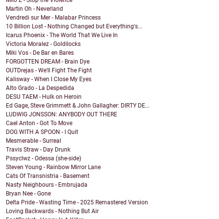
Milo Z - Stop the Violence
Martin Oh - Neverland
Vendredi sur Mer - Malabar Princess
10 Billion Lost - Nothing Changed but Everything's...
Icarus Phoenix - The World That We Live In
Victoria Moralez - Goldilocks
Miki Vos - De Bar en Bares
FORGOTTEN DREAM - Brain Dye
OUTDrejas - We'll Fight The Fight
Kalisway - When I Close My Eyes
Alto Grado - La Despedida
DESU TAEM - Hulk on Heroin
Ed Gage, Steve Grimmett & John Gallagher: DIRTY DE...
LUDWIG JONSSON: ANYBODY OUT THERE
Cael Anton - Got To Move
DOG WITH A SPOON - I Quit
Mesmerable - Surreal
Travis Straw - Day Drunk
Pssyclwz - Odessa (she-side)
Steven Young - Rainbow Mirror Lane
Cats Of Transnistria - Basement
Nasty Neighbours - Embrujada
Bryan Nee - Gone
Delta Pride - Wasting Time - 2025 Remastered Version
Loving Backwards - Nothing But Air