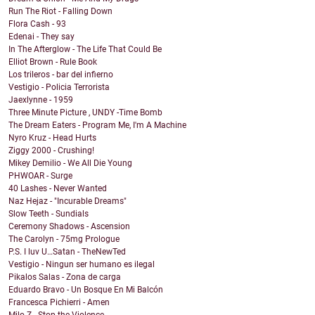
Run The Riot - Falling Down
Flora Cash - 93
Edenai - They say
In The Afterglow - The Life That Could Be
Elliot Brown - Rule Book
Los trileros - bar del infierno
Vestigio - Policia Terrorista
Jaexlynne - 1959
Three Minute Picture , UNDY -Time Bomb
The Dream Eaters - Program Me, I'm A Machine
Nyro Kruz - Head Hurts
Ziggy 2000 - Crushing!
Mikey Demilio - We All Die Young
PHWOAR - Surge
40 Lashes - Never Wanted
Naz Hejaz - "Incurable Dreams"
Slow Teeth - Sundials
Ceremony Shadows - Ascension
The Carolyn - 75mg Prologue
P.S. I luv U…Satan - TheNewTed
Vestigio - Ningun ser humano es ilegal
Pikalos Salas - Zona de carga
Eduardo Bravo - Un Bosque En Mi Balcón
Francesca Pichierri - Amen