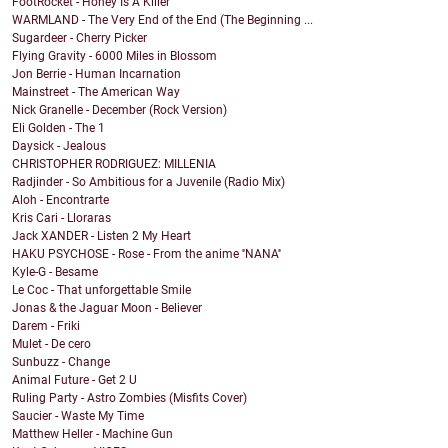
FootRocket - Honey Is A Killer
WARMLAND - The Very End of the End (The Beginning ...
Sugardeer - Cherry Picker
Flying Gravity - 6000 Miles in Blossom
Jon Berrie - Human Incarnation
Mainstreet - The American Way
Nick Granelle - December (Rock Version)
Eli Golden - The 1
Daysick - Jealous
CHRISTOPHER RODRIGUEZ: MILLENIA
Radjinder - So Ambitious for a Juvenile (Radio Mix)
Aloh - Encontrarte
Kris Cari - Lloraras
Jack XANDER - Listen 2 My Heart
HAKU PSYCHOSE - Rose - From the anime ''NANA''
Kyle-G - Besame
Le Coc - That unforgettable Smile
Jonas & the Jaguar Moon - Believer
Darem - Friki
Mulet - De cero
Sunbuzz - Change
Animal Future - Get 2 U
Ruling Party - Astro Zombies (Misfits Cover)
Saucier - Waste My Time
Matthew Heller - Machine Gun