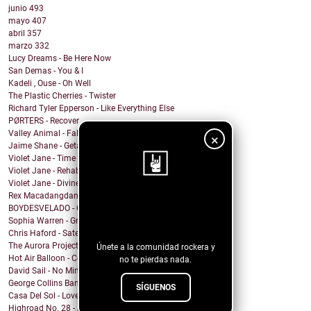
junio
493
mayo
407
abril
357
marzo
332
Lucy Dreams - Be Here Now
San Demas - You & I
Kadeli , Ouse - Oh Well
The Plastic Cherries - Twister
Richard Tyler Epperson - Like Everything Else
PØRTERS - Recover
Valley Animal - Fallout
×
Jaime Shane - Getaway Car (Taylor Swift Cover)
Violet Jane - Time of Our Lives
Violet Jane - Rehabilitation
Violet Jane - Divine
Rex Macadangdang - Melody
¡Sigue nuestro
BOYDESVELADO - QEPD David Lynch
Sophia Warren - Grin
blog!
Chris Haford - Satellite Angel
The Aurora Project - Slave City
Únete a la comunidad rockera y
Hot Air Balloon - Come This Far
no te pierdas nada.
David Sail - No Mind Fire
George Collins Band - New Way
SÍGUENOS
Casa Del Sol - Love In A Time Of War
Highroad No. 28 - And I Suffer