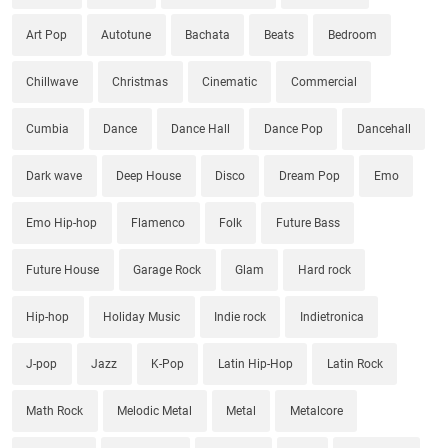
Art Pop
Autotune
Bachata
Beats
Bedroom
Chillwave
Christmas
Cinematic
Commercial
Cumbia
Dance
Dance Hall
Dance Pop
Dancehall
Dark wave
Deep House
Disco
Dream Pop
Emo
Emo Hip-hop
Flamenco
Folk
Future Bass
Future House
Garage Rock
Glam
Hard rock
Hip-hop
Holiday Music
Indie rock
Indietronica
J-pop
Jazz
K-Pop
Latin Hip-Hop
Latin Rock
Math Rock
Melodic Metal
Metal
Metalcore