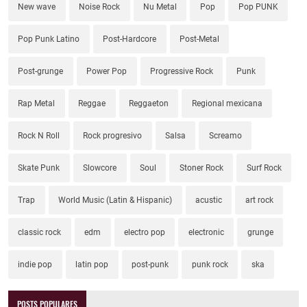
New wave
Noise Rock
Nu Metal
Pop
Pop PUNK
Pop Punk Latino
Post-Hardcore
Post-Metal
Post-grunge
Power Pop
Progressive Rock
Punk
Rap Metal
Reggae
Reggaeton
Regional mexicana
Rock N Roll
Rock progresivo
Salsa
Screamo
Skate Punk
Slowcore
Soul
Stoner Rock
Surf Rock
Trap
World Music (Latin & Hispanic)
acustic
art rock
classic rock
edm
electro pop
electronic
grunge
indie pop
latin pop
post-punk
punk rock
ska
POSTS POPULARES