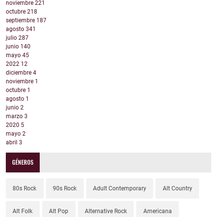
noviembre
221
octubre
218
septiembre
187
agosto
341
julio
287
junio
140
mayo
45
2022
12
diciembre
4
noviembre
1
octubre
1
agosto
1
junio
2
marzo
3
2020
5
mayo
2
abril
3
GÉNEROS
80s Rock
90s Rock
Adult Contemporary
Alt Country
Alt Folk
Alt Pop
Alternative Rock
Americana