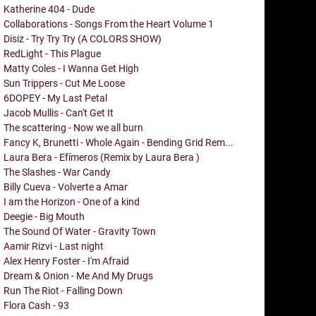
Katherine 404 - Dude
Collaborations - Songs From the Heart Volume 1
Disiz - Try Try Try (A COLORS SHOW)
RedLight - This Plague
Matty Coles - I Wanna Get High
Sun Trippers - Cut Me Loose
6DOPEY - My Last Petal
Jacob Mullis - Can't Get It
The scattering - Now we all burn
Fancy K, Brunetti - Whole Again - Bending Grid Rem...
Laura Bera - Efímeros (Remix by Laura Bera )
The Slashes - War Candy
Billy Cueva - Volverte a Amar
I am the Horizon - One of a kind
Deegie - Big Mouth
The Sound Of Water - Gravity Town
Aamir Rizvi - Last night
Alex Henry Foster - I'm Afraid
Dream & Onion - Me And My Drugs
Run The Riot - Falling Down
Flora Cash - 93