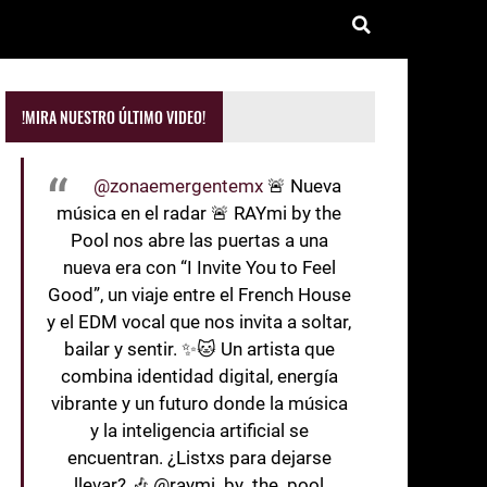
!MIRA NUESTRO ÚLTIMO VIDEO!
@zonaemergentemx
🚨 Nueva
música en el radar 🚨 RAYmi by the
Pool nos abre las puertas a una
nueva era con “I Invite You to Feel
Good”, un viaje entre el French House
y el EDM vocal que nos invita a soltar,
bailar y sentir. ✨🐱 Un artista que
combina identidad digital, energía
vibrante y un futuro donde la música
y la inteligencia artificial se
encuentran. ¿Listxs para dejarse
llevar? 🎶 @raymi_by_the_pool