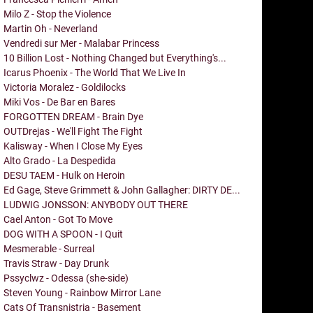
Milo Z - Stop the Violence
Martin Oh - Neverland
Vendredi sur Mer - Malabar Princess
10 Billion Lost - Nothing Changed but Everything's...
Icarus Phoenix - The World That We Live In
Victoria Moralez - Goldilocks
Miki Vos - De Bar en Bares
FORGOTTEN DREAM - Brain Dye
OUTDrejas - We'll Fight The Fight
Kalisway - When I Close My Eyes
Alto Grado - La Despedida
DESU TAEM - Hulk on Heroin
Ed Gage, Steve Grimmett & John Gallagher: DIRTY DE...
LUDWIG JONSSON: ANYBODY OUT THERE
Cael Anton - Got To Move
DOG WITH A SPOON - I Quit
Mesmerable - Surreal
Travis Straw - Day Drunk
Pssyclwz - Odessa (she-side)
Steven Young - Rainbow Mirror Lane
Cats Of Transnistria - Basement