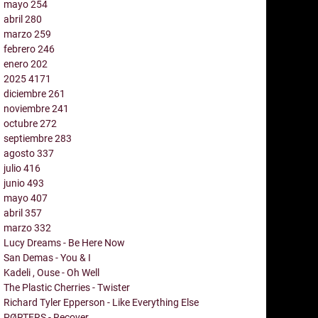
mayo
254
abril
280
marzo
259
febrero
246
enero
202
2025
4171
diciembre
261
noviembre
241
octubre
272
septiembre
283
agosto
337
julio
416
junio
493
mayo
407
abril
357
marzo
332
Lucy Dreams - Be Here Now
San Demas - You & I
Kadeli , Ouse - Oh Well
The Plastic Cherries - Twister
Richard Tyler Epperson - Like Everything Else
PØRTERS - Recover