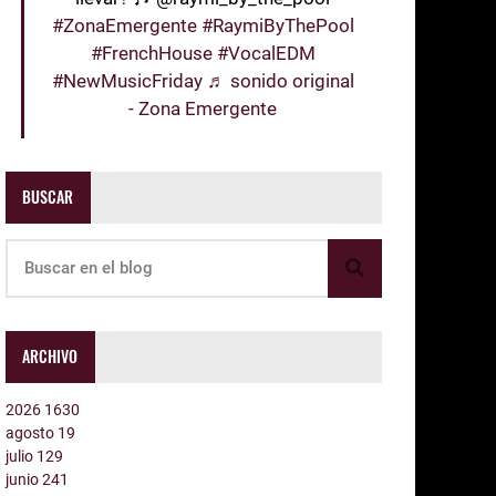
#ZonaEmergente
#RaymiByThePool
#FrenchHouse
#VocalEDM
#NewMusicFriday
♬ sonido original
- Zona Emergente
BUSCAR
ARCHIVO
2026
1630
agosto
19
julio
129
junio
241