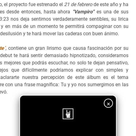
, el proyecto fue estrenado el
21 de febrero
de este año y ha
es desde entonces, hasta ahora
“Vampiro”
es una de sus
23 nos deja sentirnos verdaderamente sentibles, su lirica
po y en más de un momento te permitirá compaginar con su
e desilusión y te hará mover las caderas con buen ánimo.
te´
, contiene un gran lirismo que causa fascinación por su
 debut te hará sentir demasiado hipnotizado, consideramos
as mejores que podrás escuchar, no solo te dejan pensativo,
ejos que difícilmente podríamos explicar con simples y
aclararte nuestra percepción de este álbum es el tema
abre con una frase magnífica: Tu y yo nos sumergimos en las
evó.
×
¡Sigue nuestro blog!