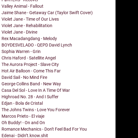
Valley Animal - Fallout
Jaime Shane - Getaway Car (Taylor Swift Cover)
Violet Jane - Time of Our Lives
Violet Jane - Rehabilitation
Violet Jane - Divine
Rex Macadangdang - Melody
BOYDESVELADO - QEPD David Lynch
Sophia Warren - Grin
Chris Haford - Satellite Angel
The Aurora Project - Slave City
Hot Air Balloon - Come This Far
David Sail - No Mind Fire
George Collins Band - New Way
Casa Del Sol - Love In A Time Of War
Highroad No. 28 - And I Suffer
Edjan - Bola de Cristal
The Johns Twins - Love You Forever
Marcos Prieto - El viaje
Oh Buddy! - On and On
Romance Mechanics - Don't Feel Bad For You
Edenai - Didn’t.know.shit