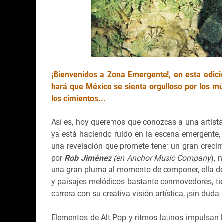
¡Bienvenidos a Zona Emergente!, en esta edici
hará que México se sienta orgulloso por los 
los cimientos...
Así es, hoy queremos que conozcas a una artist
ya está haciendo ruido en la escena emergente, 
una revelación que promete tener un gran creci
por
Rob Jiménez
(en Anchor Music Company
), 
una gran pluma al momento de componer, ella de
y paisajes melódicos bastante conmovedores, tie
carrera con su creativa visión artística, ¡sin dud
Elementos de Alt Pop y ritmos latinos impulsan le