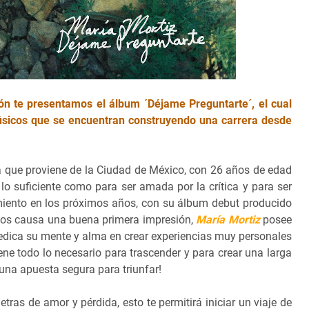
ón te presentamos el álbum ´Déjame Preguntarte´, el cual
músicos que se encuentran construyendo una carrera desde
a que proviene de la Ciudad de México, con 26 años de edad
lo suficiente como para ser amada por la crítica y para ser
miento en los próximos años, con su álbum debut producido
nos causa una buena primera impresión,
María Mortiz
posee
dica su mente y alma en crear experiencias muy personales
ne todo lo necesario para trascender y para crear una larga
a una apuesta segura para triunfar!
tras de amor y pérdida, esto te permitirá iniciar un viaje de