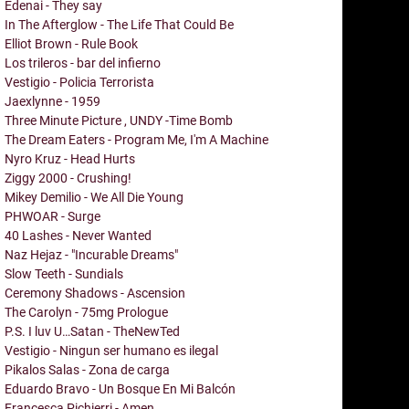
Edenai - They say
In The Afterglow - The Life That Could Be
Elliot Brown - Rule Book
Los trileros - bar del infierno
Vestigio - Policia Terrorista
Jaexlynne - 1959
Three Minute Picture , UNDY -Time Bomb
The Dream Eaters - Program Me, I'm A Machine
Nyro Kruz - Head Hurts
Ziggy 2000 - Crushing!
Mikey Demilio - We All Die Young
PHWOAR - Surge
40 Lashes - Never Wanted
Naz Hejaz - "Incurable Dreams"
Slow Teeth - Sundials
Ceremony Shadows - Ascension
The Carolyn - 75mg Prologue
P.S. I luv U…Satan - TheNewTed
Vestigio - Ningun ser humano es ilegal
Pikalos Salas - Zona de carga
Eduardo Bravo - Un Bosque En Mi Balcón
Francesca Pichierri - Amen