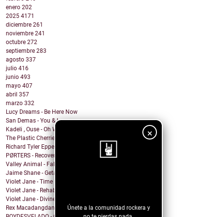
enero
202
2025
4171
diciembre
261
noviembre
241
octubre
272
septiembre
283
agosto
337
julio
416
junio
493
mayo
407
abril
357
marzo
332
Lucy Dreams - Be Here Now
San Demas - You & I
Kadeli , Ouse - Oh Well
×
The Plastic Cherries - Twister
Richard Tyler Epperson - Like Everything Else
PØRTERS - Recover
Valley Animal - Fallout
Jaime Shane - Getaway Car (Taylor Swift Cover)
¡Sigue nuestro
Violet Jane - Time of Our Lives
blog!
Violet Jane - Rehabilitation
Violet Jane - Divine
Únete a la comunidad rockera y
Rex Macadangdang - Melody
no te pierdas nada.
BOYDESVELADO - QEPD David Lynch