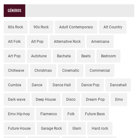
GÉNEROS
80s Rock
90s Rock
Adult Contemporary
Alt Country
Alt Folk
Alt Pop
Alternative Rock
Americana
Art Pop
Autotune
Bachata
Beats
Bedroom
Chillwave
Christmas
Cinematic
Commercial
Cumbia
Dance
Dance Hall
Dance Pop
Dancehall
Dark wave
Deep House
Disco
Dream Pop
Emo
Emo Hip-hop
Flamenco
Folk
Future Bass
Future House
Garage Rock
Glam
Hard rock