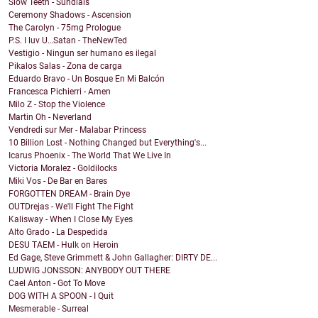
Slow Teeth - Sundials
Ceremony Shadows - Ascension
The Carolyn - 75mg Prologue
P.S. I luv U…Satan - TheNewTed
Vestigio - Ningun ser humano es ilegal
Pikalos Salas - Zona de carga
Eduardo Bravo - Un Bosque En Mi Balcón
Francesca Pichierri - Amen
Milo Z - Stop the Violence
Martin Oh - Neverland
Vendredi sur Mer - Malabar Princess
10 Billion Lost - Nothing Changed but Everything's...
Icarus Phoenix - The World That We Live In
Victoria Moralez - Goldilocks
Miki Vos - De Bar en Bares
FORGOTTEN DREAM - Brain Dye
OUTDrejas - We'll Fight The Fight
Kalisway - When I Close My Eyes
Alto Grado - La Despedida
DESU TAEM - Hulk on Heroin
Ed Gage, Steve Grimmett & John Gallagher: DIRTY DE...
LUDWIG JONSSON: ANYBODY OUT THERE
Cael Anton - Got To Move
DOG WITH A SPOON - I Quit
Mesmerable - Surreal