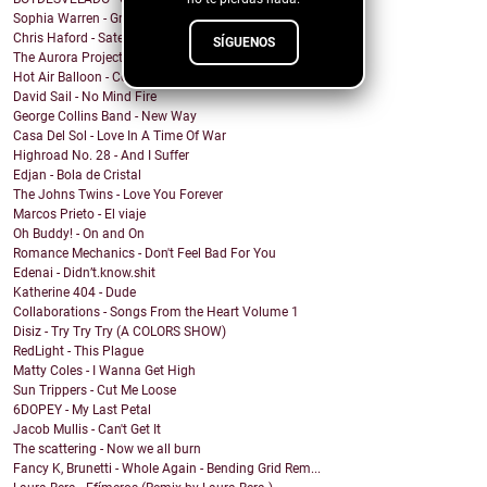
Sophia Warren - Grin
Chris Haford - Satellite Angel
SÍGUENOS
The Aurora Project - Slave City
Hot Air Balloon - Come This Far
David Sail - No Mind Fire
George Collins Band - New Way
Casa Del Sol - Love In A Time Of War
Highroad No. 28 - And I Suffer
Edjan - Bola de Cristal
The Johns Twins - Love You Forever
Marcos Prieto - El viaje
Oh Buddy! - On and On
Romance Mechanics - Don't Feel Bad For You
Edenai - Didn’t.know.shit
Katherine 404 - Dude
Collaborations - Songs From the Heart Volume 1
Disiz - Try Try Try (A COLORS SHOW)
RedLight - This Plague
Matty Coles - I Wanna Get High
Sun Trippers - Cut Me Loose
6DOPEY - My Last Petal
Jacob Mullis - Can't Get It
The scattering - Now we all burn
Fancy K, Brunetti - Whole Again - Bending Grid Rem...