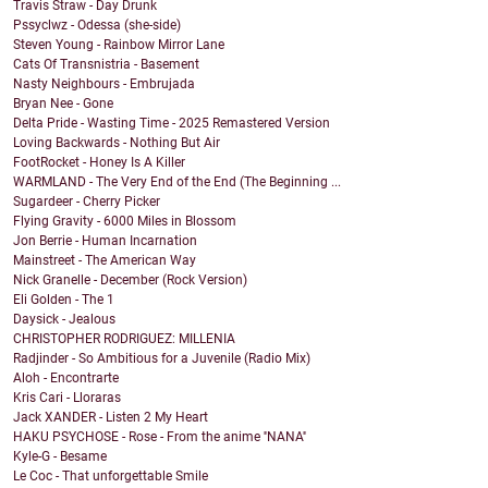
Travis Straw - Day Drunk
Pssyclwz - Odessa (she-side)
Steven Young - Rainbow Mirror Lane
Cats Of Transnistria - Basement
Nasty Neighbours - Embrujada
Bryan Nee - Gone
Delta Pride - Wasting Time - 2025 Remastered Version
Loving Backwards - Nothing But Air
FootRocket - Honey Is A Killer
WARMLAND - The Very End of the End (The Beginning ...
Sugardeer - Cherry Picker
Flying Gravity - 6000 Miles in Blossom
Jon Berrie - Human Incarnation
Mainstreet - The American Way
Nick Granelle - December (Rock Version)
Eli Golden - The 1
Daysick - Jealous
CHRISTOPHER RODRIGUEZ: MILLENIA
Radjinder - So Ambitious for a Juvenile (Radio Mix)
Aloh - Encontrarte
Kris Cari - Lloraras
Jack XANDER - Listen 2 My Heart
HAKU PSYCHOSE - Rose - From the anime ''NANA''
Kyle-G - Besame
Le Coc - That unforgettable Smile