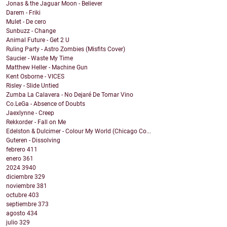
Jonas & the Jaguar Moon - Believer
Darem - Friki
Mulet - De cero
Sunbuzz - Change
Animal Future - Get 2 U
Ruling Party - Astro Zombies (Misfits Cover)
Saucier - Waste My Time
Matthew Heller - Machine Gun
Kent Osborne - VICES
Risley - Slide Untied
Zumba La Calavera - No Dejaré De Tomar Vino
Co.LeGa - Absence of Doubts
Jaexlynne - Creep
Rekkorder - Fall on Me
Edelston & Dulcimer - Colour My World (Chicago Co...
Guteren - Dissolving
febrero
411
enero
361
2024
3940
diciembre
329
noviembre
381
octubre
403
septiembre
373
agosto
434
julio
329