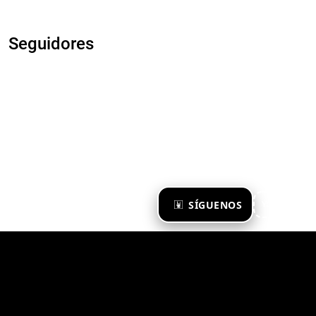
Seguidores
×
SÍGUENOS
Ya te sigo