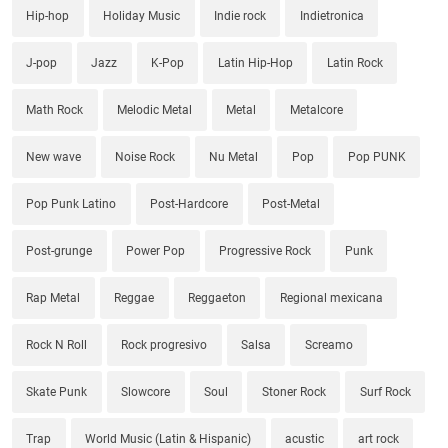
Hip-hop
Holiday Music
Indie rock
Indietronica
J-pop
Jazz
K-Pop
Latin Hip-Hop
Latin Rock
Math Rock
Melodic Metal
Metal
Metalcore
New wave
Noise Rock
Nu Metal
Pop
Pop PUNK
Pop Punk Latino
Post-Hardcore
Post-Metal
Post-grunge
Power Pop
Progressive Rock
Punk
Rap Metal
Reggae
Reggaeton
Regional mexicana
Rock N Roll
Rock progresivo
Salsa
Screamo
Skate Punk
Slowcore
Soul
Stoner Rock
Surf Rock
Trap
World Music (Latin & Hispanic)
acustic
art rock