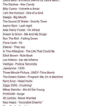
Laura Bera - Efímeros (Remix by Laura Bera )
The Slashes - War Candy
Billy Cueva - Volverte a Amar
I am the Horizon - One of a kind
Deegie - Big Mouth
The Sound Of Water - Gravity Town
Aamir Rizvi - Last night
Alex Henry Foster - I'm Afraid
Dream & Onion - Me And My Drugs
Run The Riot - Falling Down
Flora Cash - 93
Edenai - They say
In The Afterglow - The Life That Could Be
Elliot Brown - Rule Book
Los trileros - bar del infierno
Vestigio - Policia Terrorista
Jaexlynne - 1959
Three Minute Picture , UNDY -Time Bomb
The Dream Eaters - Program Me, I'm A Machine
Nyro Kruz - Head Hurts
Ziggy 2000 - Crushing!
Mikey Demilio - We All Die Young
PHWOAR - Surge
40 Lashes - Never Wanted
Naz Hejaz - "Incurable Dreams"