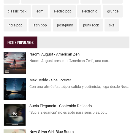
classic rock
edm
electro pop
electronic
grunge
indie pop
latin pop
post-punk
punk rock
ska
POSTS POPULARES
Naomi August - American Zen
Naomi August presenta "American Zen" , una can…
Max Ceddo - She Forever
Con una atmósfera súper cálida y optimista, llega desde Nue…
Sucia Elegancia - Contenido Delicado
"Sucia Elegancia" no es apto para sensibles, co…
New Silver Girl: Blue Room