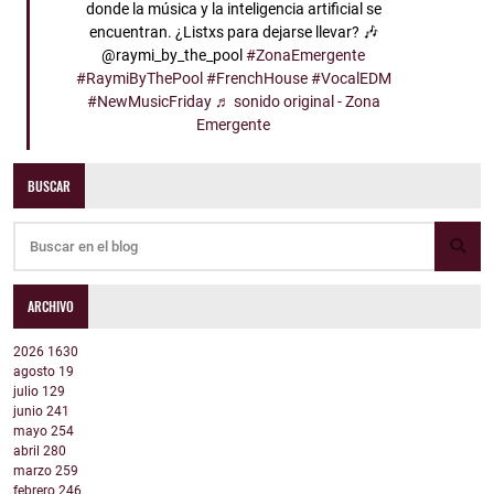
donde la música y la inteligencia artificial se
encuentran. ¿Listxs para dejarse llevar? 🎶
@raymi_by_the_pool
#ZonaEmergente
#RaymiByThePool
#FrenchHouse
#VocalEDM
#NewMusicFriday
♬ sonido original - Zona
Emergente
BUSCAR
ARCHIVO
2026
1630
agosto
19
julio
129
junio
241
mayo
254
abril
280
marzo
259
febrero
246