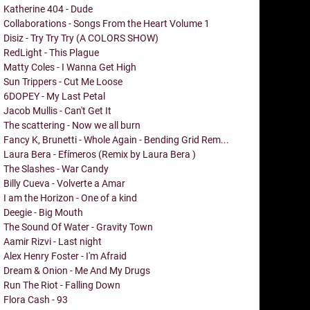
Katherine 404 - Dude
Collaborations - Songs From the Heart Volume 1
Disiz - Try Try Try (A COLORS SHOW)
RedLight - This Plague
Matty Coles - I Wanna Get High
Sun Trippers - Cut Me Loose
6DOPEY - My Last Petal
Jacob Mullis - Can't Get It
The scattering - Now we all burn
Fancy K, Brunetti - Whole Again - Bending Grid Rem...
Laura Bera - Efímeros (Remix by Laura Bera )
The Slashes - War Candy
Billy Cueva - Volverte a Amar
I am the Horizon - One of a kind
Deegie - Big Mouth
The Sound Of Water - Gravity Town
Aamir Rizvi - Last night
Alex Henry Foster - I'm Afraid
Dream & Onion - Me And My Drugs
Run The Riot - Falling Down
Flora Cash - 93