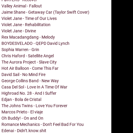
Valley Animal - Fallout
Jaime Shane - Getaway Car (Taylor Swift Cover)
Violet Jane - Time of Our Lives
Violet Jane - Rehabilitation
Violet Jane - Divine
Rex Macadangdang - Melody
BOYDESVELADO - QEPD David Lynch
Sophia Warren - Grin
Chris Haford - Satellite Angel
The Aurora Project - Slave City
Hot Air Balloon - Come This Far
David Sail - No Mind Fire
George Collins Band - New Way
Casa Del Sol - Love In A Time Of War
Highroad No. 28 - And I Suffer
Edjan - Bola de Cristal
The Johns Twins - Love You Forever
Marcos Prieto - El viaje
Oh Buddy! - On and On
Romance Mechanics - Don't Feel Bad For You
Edenai - Didn’t.know.shit