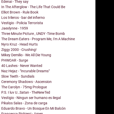
Edenai - They say
In The Afterglow - The Life That Could Be
Elliot Brown - Rule Book
Los trileros - bar del infierno
Vestigio - Policia Terrorista
Jaexlynne - 1959
Three Minute Picture , UNDY -Time Bomb
The Dream Eaters - Program Me, I'm A Machine
Nyro Kruz - Head Hurts
Ziggy 2000 - Crushing!
Mikey Demilio - We All Die Young
PHWOAR - Surge
40 Lashes - Never Wanted
Naz Hejaz - "Incurable Dreams"
Slow Teeth - Sundials
Ceremony Shadows - Ascension
The Carolyn - 75mg Prologue
P.S. I luv U…Satan - TheNewTed
Vestigio - Ningun ser humano es ilegal
Pikalos Salas - Zona de carga
Eduardo Bravo - Un Bosque En Mi Balcón
Francesca Pichierri - Amen