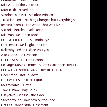
Milo Z - Stop the Violence
Martin Oh - Neverland
Vendredi sur Mer - Malabar Princess
10 Billion Lost - Nothing Changed but Everything's...
Icarus Phoenix - The World That We Live In
Victoria Moralez - Goldilocks
Miki Vos - De Bar en Bares
FORGOTTEN DREAM - Brain Dye
OUTDrejas - We'll Fight The Fight
Kalisway - When I Close My Eyes
Alto Grado - La Despedida
DESU TAEM - Hulk on Heroin
Ed Gage, Steve Grimmett & John Gallagher: DIRTY DE...
LUDWIG JONSSON: ANYBODY OUT THERE
Cael Anton - Got To Move
DOG WITH A SPOON - I Quit
Mesmerable - Surreal
Travis Straw - Day Drunk
Pssyclwz - Odessa (she-side)
Steven Young - Rainbow Mirror Lane
Cats Of Transnistria - Basement