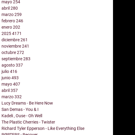
mayo
254
abril
280
marzo
259
febrero
246
enero
202
2025
4171
diciembre
261
noviembre
241
octubre
272
septiembre
283
agosto
337
julio
416
junio
493
mayo
407
abril
357
marzo
332
Lucy Dreams - Be Here Now
San Demas - You & I
Kadeli , Ouse - Oh Well
The Plastic Cherries - Twister
Richard Tyler Epperson - Like Everything Else
PØRTERS - Recover