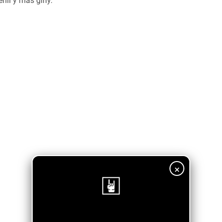
nil y más girly.
×
¡Sigue nuestro blog!