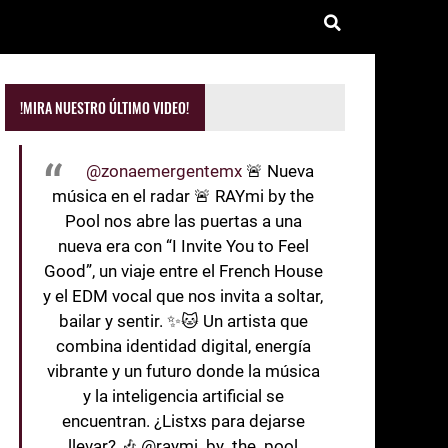
!MIRA NUESTRO ÚLTIMO VIDEO!
@zonaemergentemx
🚨 Nueva
música en el radar 🚨 RAYmi by the
Pool nos abre las puertas a una
nueva era con “I Invite You to Feel
Good”, un viaje entre el French House
y el EDM vocal que nos invita a soltar,
bailar y sentir. ✨🐱 Un artista que
combina identidad digital, energía
vibrante y un futuro donde la música
y la inteligencia artificial se
encuentran. ¿Listxs para dejarse
llevar? 🎶 @raymi_by_the_pool