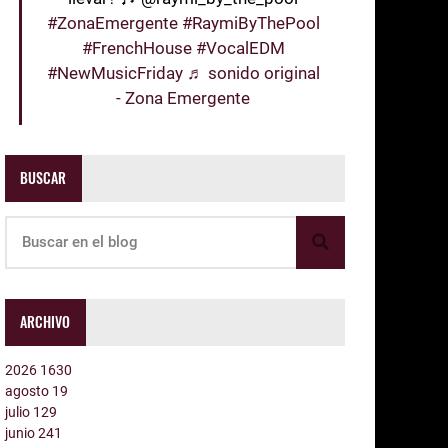
#ZonaEmergente
#RaymiByThePool
#FrenchHouse
#VocalEDM
#NewMusicFriday
♬ sonido original
- Zona Emergente
BUSCAR
ARCHIVO
2026
1630
agosto
19
julio
129
junio
241