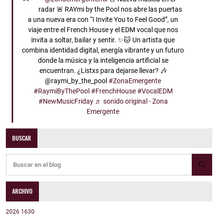
radar 🚨 RAYmi by the Pool nos abre las puertas
a una nueva era con “I Invite You to Feel Good”, un
viaje entre el French House y el EDM vocal que nos
invita a soltar, bailar y sentir. ✨🐱 Un artista que
combina identidad digital, energía vibrante y un futuro
donde la música y la inteligencia artificial se
encuentran. ¿Listxs para dejarse llevar? 🎶
@raymi_by_the_pool
#ZonaEmergente
#RaymiByThePool
#FrenchHouse
#VocalEDM
#NewMusicFriday
♬ sonido original - Zona
Emergente
BUSCAR
ARCHIVO
2026
1630