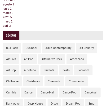
octubre
1
agosto
1
junio
2
marzo
3
2020
5
mayo
2
abril
3
GÉNEROS
80s Rock
90s Rock
Adult Contemporary
Alt Country
Alt Folk
Alt Pop
Alternative Rock
Americana
Art Pop
Autotune
Bachata
Beats
Bedroom
Chillwave
Christmas
Cinematic
Commercial
Cumbia
Dance
Dance Hall
Dance Pop
Dancehall
Dark wave
Deep House
Disco
Dream Pop
Emo