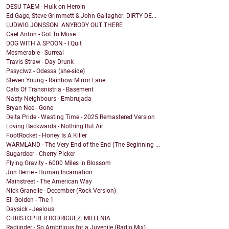
DESU TAEM - Hulk on Heroin
Ed Gage, Steve Grimmett & John Gallagher: DIRTY DE...
LUDWIG JONSSON: ANYBODY OUT THERE
Cael Anton - Got To Move
DOG WITH A SPOON - I Quit
Mesmerable - Surreal
Travis Straw - Day Drunk
Pssyclwz - Odessa (she-side)
Steven Young - Rainbow Mirror Lane
Cats Of Transnistria - Basement
Nasty Neighbours - Embrujada
Bryan Nee - Gone
Delta Pride - Wasting Time - 2025 Remastered Version
Loving Backwards - Nothing But Air
FootRocket - Honey Is A Killer
WARMLAND - The Very End of the End (The Beginning ...
Sugardeer - Cherry Picker
Flying Gravity - 6000 Miles in Blossom
Jon Berrie - Human Incarnation
Mainstreet - The American Way
Nick Granelle - December (Rock Version)
Eli Golden - The 1
Daysick - Jealous
CHRISTOPHER RODRIGUEZ: MILLENIA
Radjinder - So Ambitious for a Juvenile (Radio Mix)