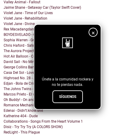
Valley Animal - Fallout
Jaime Shane - Getaway Car (Taylor Swift Cover)
Violet Jane - Time of Our Lives
Violet Jane - Rehabilitation
Violet Jane - Divine
Rex Macadangdang - Melody
×
BOYDESVELADO - QEPD David Lynch
Sophia Warren - Grin
Chris Haford - Satellite Angel
The Aurora Project - Slave City
Hot Air Balloon - Come This Far
¡Sigue nuestro
David Sail - No Mind Fire
George Collins Band - New Way
blog!
Casa Del Sol - Love In A Time Of War
Highroad No. 28 - And I Suffer
Únete a la comunidad rockera y
Edjan - Bola de Cristal
no te pierdas nada.
The Johns Twins - Love You Forever
Marcos Prieto - El viaje
SÍGUENOS
Oh Buddy! - On and On
Romance Mechanics - Don't Feel Bad For You
Edenai - Didn’t.know.shit
Katherine 404 - Dude
Collaborations - Songs From the Heart Volume 1
Disiz - Try Try Try (A COLORS SHOW)
RedLight - This Plague