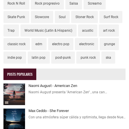
Rock N Roll
Rock progresivo
Salsa
Screamo
Skate Punk
Slowcore
Soul
Stoner Rock
Surf Rock
Trap
World Music (Latin & Hispanic)
acustic
art rock
classic rock
edm
electro pop
electronic
grunge
indie pop
latin pop
post-punk
punk rock
ska
POSTS POPULARES
Naomi August - American Zen
Naomi August presenta "American Zen" , una can…
Max Ceddo - She Forever
Con una atmósfera súper cálida y optimista, llega desde Nue…