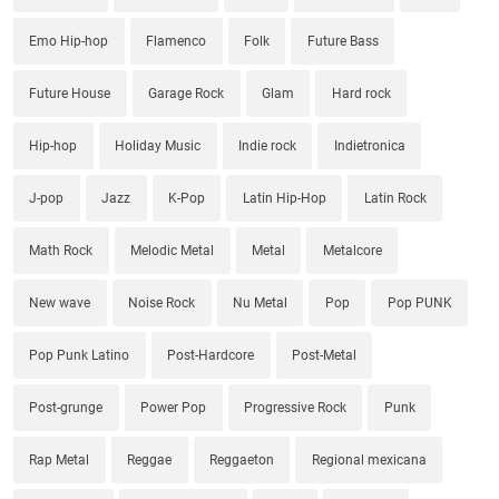
Emo Hip-hop
Flamenco
Folk
Future Bass
Future House
Garage Rock
Glam
Hard rock
Hip-hop
Holiday Music
Indie rock
Indietronica
J-pop
Jazz
K-Pop
Latin Hip-Hop
Latin Rock
Math Rock
Melodic Metal
Metal
Metalcore
New wave
Noise Rock
Nu Metal
Pop
Pop PUNK
Pop Punk Latino
Post-Hardcore
Post-Metal
Post-grunge
Power Pop
Progressive Rock
Punk
Rap Metal
Reggae
Reggaeton
Regional mexicana