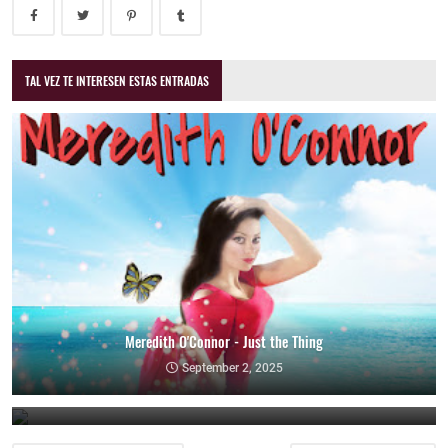
TAL VEZ TE INTERESEN ESTAS ENTRADAS
Meredith O'Connor - Just the Thing
The Fritz Gambit - Moth Drawn to a Flame
September 2, 2025
August 11, 2025