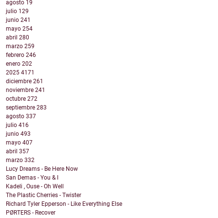
agosto
19
julio
129
junio
241
mayo
254
abril
280
marzo
259
febrero
246
enero
202
2025
4171
diciembre
261
noviembre
241
octubre
272
septiembre
283
agosto
337
julio
416
junio
493
mayo
407
abril
357
marzo
332
Lucy Dreams - Be Here Now
San Demas - You & I
Kadeli , Ouse - Oh Well
The Plastic Cherries - Twister
Richard Tyler Epperson - Like Everything Else
PØRTERS - Recover