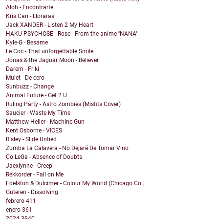
Aloh - Encontrarte
Kris Cari - Lloraras
Jack XANDER - Listen 2 My Heart
HAKU PSYCHOSE - Rose - From the anime ''NANA''
Kyle-G - Besame
Le Coc - That unforgettable Smile
Jonas & the Jaguar Moon - Believer
Darem - Friki
Mulet - De cero
Sunbuzz - Change
Animal Future - Get 2 U
Ruling Party - Astro Zombies (Misfits Cover)
Saucier - Waste My Time
Matthew Heller - Machine Gun
Kent Osborne - VICES
Risley - Slide Untied
Zumba La Calavera - No Dejaré De Tomar Vino
Co.LeGa - Absence of Doubts
Jaexlynne - Creep
Rekkorder - Fall on Me
Edelston & Dulcimer - Colour My World (Chicago Co...
Guteren - Dissolving
febrero
411
enero
361
2024
3940