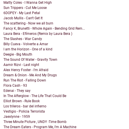
Matty Coles - I Wanna Get High
Sun Trippers - Cut Me Loose
6DOPEY - My Last Petal
Jacob Mullis - Can't Get It
The scattering - Now we all burn
Fancy K, Brunetti - Whole Again - Bending Grid Rem...
Laura Bera - Efímeros (Remix by Laura Bera )
The Slashes - War Candy
Billy Cueva - Volverte a Amar
I am the Horizon - One of a kind
Deegie - Big Mouth
The Sound Of Water - Gravity Town
Aamir Rizvi - Last night
Alex Henry Foster - I'm Afraid
Dream & Onion - Me And My Drugs
Run The Riot - Falling Down
Flora Cash - 93
Edenai - They say
In The Afterglow - The Life That Could Be
Elliot Brown - Rule Book
Los trileros - bar del infierno
Vestigio - Policia Terrorista
Jaexlynne - 1959
Three Minute Picture , UNDY -Time Bomb
The Dream Eaters - Program Me, I'm A Machine