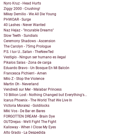
Nyro Kruz - Head Hurts
Ziggy 2000 - Crushing!
Mikey Demilio - We All Die Young
PHWOAR - Surge
40 Lashes - Never Wanted
Naz Hejaz - "Incurable Dreams"
Slow Teeth - Sundials
Ceremony Shadows - Ascension
The Carolyn - 75mg Prologue
P.S. I luv U…Satan - TheNewTed
Vestigio - Ningun ser humano es ilegal
Pikalos Salas - Zona de carga
Eduardo Bravo - Un Bosque En Mi Balcón
Francesca Pichierri - Amen
Milo Z - Stop the Violence
Martin Oh - Neverland
Vendredi sur Mer - Malabar Princess
10 Billion Lost - Nothing Changed but Everything's...
Icarus Phoenix - The World That We Live In
Victoria Moralez - Goldilocks
Miki Vos - De Bar en Bares
FORGOTTEN DREAM - Brain Dye
OUTDrejas - We'll Fight The Fight
Kalisway - When I Close My Eyes
Alto Grado - La Despedida