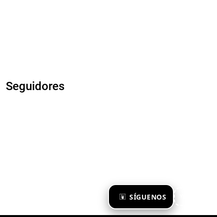
Seguidores
×
SÍGUENOS
Ya te sigo