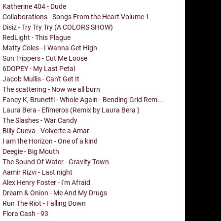
Katherine 404 - Dude
Collaborations - Songs From the Heart Volume 1
Disiz - Try Try Try (A COLORS SHOW)
RedLight - This Plague
Matty Coles - I Wanna Get High
Sun Trippers - Cut Me Loose
6DOPEY - My Last Petal
Jacob Mullis - Can't Get It
The scattering - Now we all burn
Fancy K, Brunetti - Whole Again - Bending Grid Rem...
Laura Bera - Efímeros (Remix by Laura Bera )
The Slashes - War Candy
Billy Cueva - Volverte a Amar
I am the Horizon - One of a kind
Deegie - Big Mouth
The Sound Of Water - Gravity Town
Aamir Rizvi - Last night
Alex Henry Foster - I'm Afraid
Dream & Onion - Me And My Drugs
Run The Riot - Falling Down
Flora Cash - 93