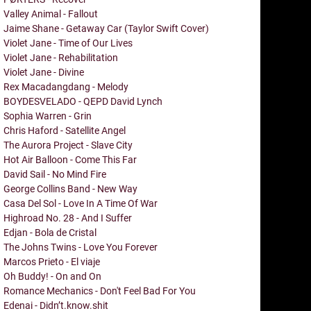
Valley Animal - Fallout
Jaime Shane - Getaway Car (Taylor Swift Cover)
Violet Jane - Time of Our Lives
Violet Jane - Rehabilitation
Violet Jane - Divine
Rex Macadangdang - Melody
BOYDESVELADO - QEPD David Lynch
Sophia Warren - Grin
Chris Haford - Satellite Angel
The Aurora Project - Slave City
Hot Air Balloon - Come This Far
David Sail - No Mind Fire
George Collins Band - New Way
Casa Del Sol - Love In A Time Of War
Highroad No. 28 - And I Suffer
Edjan - Bola de Cristal
The Johns Twins - Love You Forever
Marcos Prieto - El viaje
Oh Buddy! - On and On
Romance Mechanics - Don't Feel Bad For You
Edenai - Didn’t.know.shit