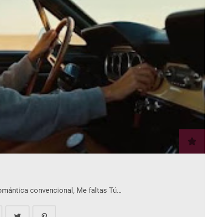
romántica convencional, Me faltas Tú…