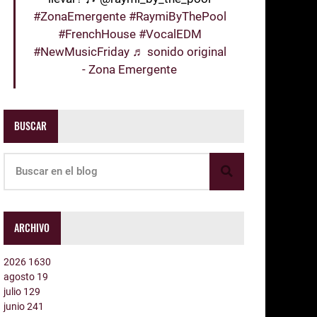
#ZonaEmergente
#RaymiByThePool
#FrenchHouse
#VocalEDM
#NewMusicFriday
♬ sonido original
- Zona Emergente
BUSCAR
ARCHIVO
2026
1630
agosto
19
julio
129
junio
241