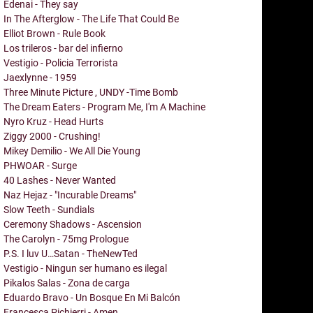
Edenai - They say
In The Afterglow - The Life That Could Be
Elliot Brown - Rule Book
Los trileros - bar del infierno
Vestigio - Policia Terrorista
Jaexlynne - 1959
Three Minute Picture , UNDY -Time Bomb
The Dream Eaters - Program Me, I'm A Machine
Nyro Kruz - Head Hurts
Ziggy 2000 - Crushing!
Mikey Demilio - We All Die Young
PHWOAR - Surge
40 Lashes - Never Wanted
Naz Hejaz - "Incurable Dreams"
Slow Teeth - Sundials
Ceremony Shadows - Ascension
The Carolyn - 75mg Prologue
P.S. I luv U…Satan - TheNewTed
Vestigio - Ningun ser humano es ilegal
Pikalos Salas - Zona de carga
Eduardo Bravo - Un Bosque En Mi Balcón
Francesca Pichierri - Amen