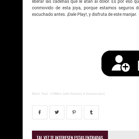
liberar las cadenas que le atan al dolor. Es por eso 
conmovido de esta joya, porque estamos seguros de
escuchado antes. ¡Dale Play!, y disfruta de este manjar.
Manic Year
·
A Million (with Ariyassa & theresa.wav)
TAL VEZ TE INTERESEN ESTAS ENTRADAS