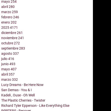
mayo
254
abril
280
marzo
259
febrero
246
enero
202
2025
4171
diciembre
261
noviembre
241
octubre
272
septiembre
283
agosto
337
julio
416
junio
493
mayo
407
abril
357
marzo
332
Lucy Dreams - Be Here Now
San Demas - You & I
Kadeli , Ouse - Oh Well
The Plastic Cherries - Twister
Richard Tyler Epperson - Like Everything Else
PØRTERS - Recover