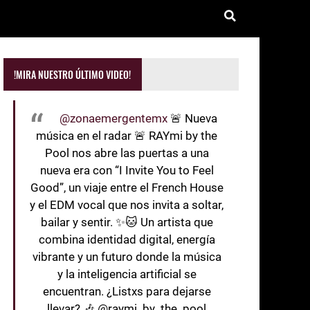
!MIRA NUESTRO ÚLTIMO VIDEO!
@zonaemergentemx
🚨 Nueva
música en el radar 🚨 RAYmi by the
Pool nos abre las puertas a una
nueva era con “I Invite You to Feel
Good”, un viaje entre el French House
y el EDM vocal que nos invita a soltar,
bailar y sentir. ✨🐱 Un artista que
combina identidad digital, energía
vibrante y un futuro donde la música
y la inteligencia artificial se
encuentran. ¿Listxs para dejarse
llevar? 🎶 @raymi_by_the_pool