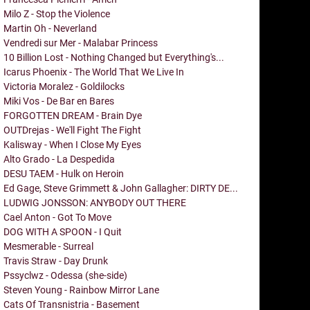
Milo Z - Stop the Violence
Martin Oh - Neverland
Vendredi sur Mer - Malabar Princess
10 Billion Lost - Nothing Changed but Everything's...
Icarus Phoenix - The World That We Live In
Victoria Moralez - Goldilocks
Miki Vos - De Bar en Bares
FORGOTTEN DREAM - Brain Dye
OUTDrejas - We'll Fight The Fight
Kalisway - When I Close My Eyes
Alto Grado - La Despedida
DESU TAEM - Hulk on Heroin
Ed Gage, Steve Grimmett & John Gallagher: DIRTY DE...
LUDWIG JONSSON: ANYBODY OUT THERE
Cael Anton - Got To Move
DOG WITH A SPOON - I Quit
Mesmerable - Surreal
Travis Straw - Day Drunk
Pssyclwz - Odessa (she-side)
Steven Young - Rainbow Mirror Lane
Cats Of Transnistria - Basement