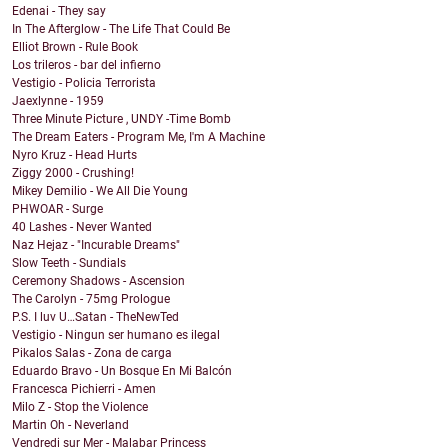
Edenai - They say
In The Afterglow - The Life That Could Be
Elliot Brown - Rule Book
Los trileros - bar del infierno
Vestigio - Policia Terrorista
Jaexlynne - 1959
Three Minute Picture , UNDY -Time Bomb
The Dream Eaters - Program Me, I'm A Machine
Nyro Kruz - Head Hurts
Ziggy 2000 - Crushing!
Mikey Demilio - We All Die Young
PHWOAR - Surge
40 Lashes - Never Wanted
Naz Hejaz - "Incurable Dreams"
Slow Teeth - Sundials
Ceremony Shadows - Ascension
The Carolyn - 75mg Prologue
P.S. I luv U…Satan - TheNewTed
Vestigio - Ningun ser humano es ilegal
Pikalos Salas - Zona de carga
Eduardo Bravo - Un Bosque En Mi Balcón
Francesca Pichierri - Amen
Milo Z - Stop the Violence
Martin Oh - Neverland
Vendredi sur Mer - Malabar Princess