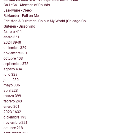
Co.LeGa - Absence of Doubts
Jaexlynne - Creep
Rekkorder - Fall on Me
Edelston & Dulcimer - Colour My World (Chicago Co...
Guteren - Dissolving
febrero
411
enero
361
2024
3940
diciembre
329
noviembre
381
octubre
403
septiembre
373
agosto
434
julio
329
junio
289
mayo
336
abril
223
marzo
399
febrero
243
enero
201
2023
1632
diciembre
193
noviembre
221
octubre
218