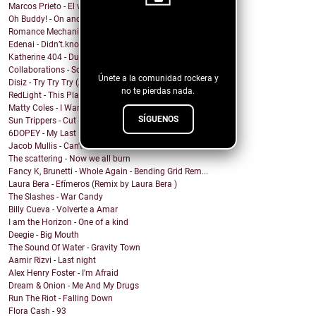
Marcos Prieto - El viaje
Oh Buddy! - On and On
Romance Mechanics - Don't Feel Bad For You
¡Sigue nuestro
Edenai - Didn’t.know.shit
blog!
Katherine 404 - Dude
Collaborations - Songs From the Heart Volume 1
Únete a la comunidad rockera y
Disiz - Try Try Try (A COLORS SHOW)
no te pierdas nada.
RedLight - This Plague
Matty Coles - I Wanna Get High
SÍGUENOS
Sun Trippers - Cut Me Loose
6DOPEY - My Last Petal
Jacob Mullis - Can't Get It
The scattering - Now we all burn
Fancy K, Brunetti - Whole Again - Bending Grid Rem...
Laura Bera - Efímeros (Remix by Laura Bera )
The Slashes - War Candy
Billy Cueva - Volverte a Amar
I am the Horizon - One of a kind
Deegie - Big Mouth
The Sound Of Water - Gravity Town
Aamir Rizvi - Last night
Alex Henry Foster - I'm Afraid
Dream & Onion - Me And My Drugs
Run The Riot - Falling Down
Flora Cash - 93