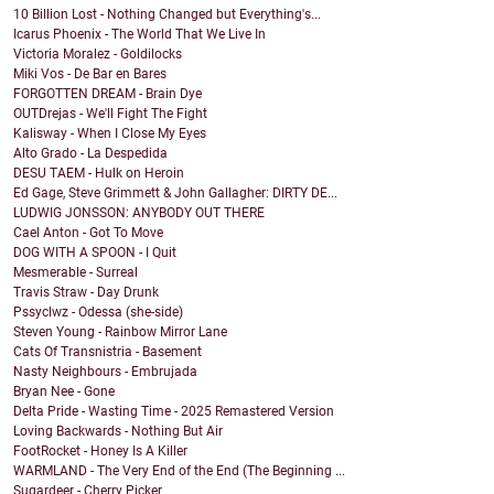
10 Billion Lost - Nothing Changed but Everything's...
Icarus Phoenix - The World That We Live In
Victoria Moralez - Goldilocks
Miki Vos - De Bar en Bares
FORGOTTEN DREAM - Brain Dye
OUTDrejas - We'll Fight The Fight
Kalisway - When I Close My Eyes
Alto Grado - La Despedida
DESU TAEM - Hulk on Heroin
Ed Gage, Steve Grimmett & John Gallagher: DIRTY DE...
LUDWIG JONSSON: ANYBODY OUT THERE
Cael Anton - Got To Move
DOG WITH A SPOON - I Quit
Mesmerable - Surreal
Travis Straw - Day Drunk
Pssyclwz - Odessa (she-side)
Steven Young - Rainbow Mirror Lane
Cats Of Transnistria - Basement
Nasty Neighbours - Embrujada
Bryan Nee - Gone
Delta Pride - Wasting Time - 2025 Remastered Version
Loving Backwards - Nothing But Air
FootRocket - Honey Is A Killer
WARMLAND - The Very End of the End (The Beginning ...
Sugardeer - Cherry Picker