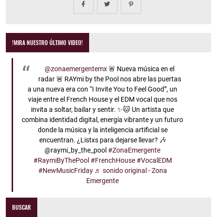
!MIRA NUESTRO ÚLTIMO VIDEO!
@zonaemergentemx
🚨 Nueva música en el
radar 🚨 RAYmi by the Pool nos abre las puertas
a una nueva era con “I Invite You to Feel Good”, un
viaje entre el French House y el EDM vocal que nos
invita a soltar, bailar y sentir. ✨🐱 Un artista que
combina identidad digital, energía vibrante y un futuro
donde la música y la inteligencia artificial se
encuentran. ¿Listxs para dejarse llevar? 🎶
@raymi_by_the_pool
#ZonaEmergente
#RaymiByThePool
#FrenchHouse
#VocalEDM
#NewMusicFriday
♬ sonido original - Zona
Emergente
BUSCAR