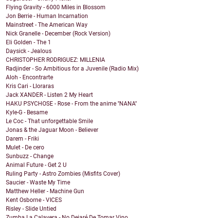
Flying Gravity - 6000 Miles in Blossom
Jon Berrie - Human Incarnation
Mainstreet - The American Way
Nick Granelle - December (Rock Version)
Eli Golden - The 1
Daysick - Jealous
CHRISTOPHER RODRIGUEZ: MILLENIA
Radjinder - So Ambitious for a Juvenile (Radio Mix)
Aloh - Encontrarte
Kris Cari - Lloraras
Jack XANDER - Listen 2 My Heart
HAKU PSYCHOSE - Rose - From the anime ''NANA''
Kyle-G - Besame
Le Coc - That unforgettable Smile
Jonas & the Jaguar Moon - Believer
Darem - Friki
Mulet - De cero
Sunbuzz - Change
Animal Future - Get 2 U
Ruling Party - Astro Zombies (Misfits Cover)
Saucier - Waste My Time
Matthew Heller - Machine Gun
Kent Osborne - VICES
Risley - Slide Untied
Zumba La Calavera - No Dejaré De Tomar Vino