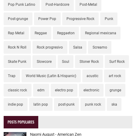
Pop Punk Latino
Post-Hardcore
Post-Metal
Post-grunge
Power Pop
Progressive Rock
Punk
Rap Metal
Reggae
Reggaeton
Regional mexicana
Rock N Roll
Rock progresivo
Salsa
Screamo
Skate Punk
Slowcore
Soul
Stoner Rock
Surf Rock
Trap
World Music (Latin & Hispanic)
acustic
art rock
classic rock
edm
electro pop
electronic
grunge
indie pop
latin pop
post-punk
punk rock
ska
POSTS POPULARES
Naomi August - American Zen