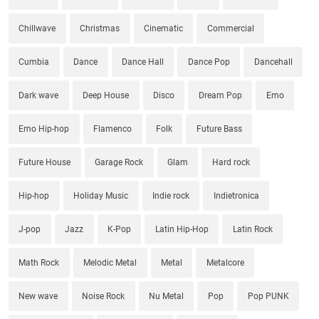
Chillwave
Christmas
Cinematic
Commercial
Cumbia
Dance
Dance Hall
Dance Pop
Dancehall
Dark wave
Deep House
Disco
Dream Pop
Emo
Emo Hip-hop
Flamenco
Folk
Future Bass
Future House
Garage Rock
Glam
Hard rock
Hip-hop
Holiday Music
Indie rock
Indietronica
J-pop
Jazz
K-Pop
Latin Hip-Hop
Latin Rock
Math Rock
Melodic Metal
Metal
Metalcore
New wave
Noise Rock
Nu Metal
Pop
Pop PUNK