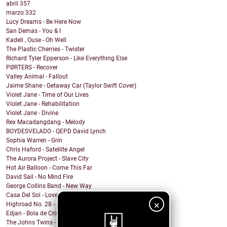
abril
357
marzo
332
Lucy Dreams - Be Here Now
San Demas - You & I
Kadeli , Ouse - Oh Well
The Plastic Cherries - Twister
Richard Tyler Epperson - Like Everything Else
PØRTERS - Recover
Valley Animal - Fallout
Jaime Shane - Getaway Car (Taylor Swift Cover)
Violet Jane - Time of Our Lives
Violet Jane - Rehabilitation
Violet Jane - Divine
Rex Macadangdang - Melody
BOYDESVELADO - QEPD David Lynch
Sophia Warren - Grin
Chris Haford - Satellite Angel
The Aurora Project - Slave City
Hot Air Balloon - Come This Far
David Sail - No Mind Fire
George Collins Band - New Way
Casa Del Sol - Love In A Time Of War
×
Highroad No. 28 - And I Suffer
Edjan - Bola de Cristal
The Johns Twins - Love You Forever