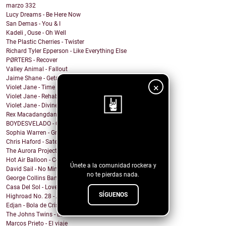
marzo
332
Lucy Dreams - Be Here Now
San Demas - You & I
Kadeli , Ouse - Oh Well
The Plastic Cherries - Twister
Richard Tyler Epperson - Like Everything Else
PØRTERS - Recover
Valley Animal - Fallout
Jaime Shane - Getaway Car (Taylor Swift Cover)
×
Violet Jane - Time of Our Lives
Violet Jane - Rehabilitation
Violet Jane - Divine
Rex Macadangdang - Melody
BOYDESVELADO - QEPD David Lynch
Sophia Warren - Grin
¡Sigue nuestro
Chris Haford - Satellite Angel
blog!
The Aurora Project - Slave City
Hot Air Balloon - Come This Far
Únete a la comunidad rockera y
David Sail - No Mind Fire
no te pierdas nada.
George Collins Band - New Way
Casa Del Sol - Love In A Time Of War
SÍGUENOS
Highroad No. 28 - And I Suffer
Edjan - Bola de Cristal
The Johns Twins - Love You Forever
Marcos Prieto - El viaje