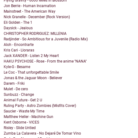
Flying Gravity - 6000 Miles in Blossom
Jon Berrie - Human Incarnation
Mainstreet - The American Way
Nick Granelle - December (Rock Version)
Eli Golden - The 1
Daysick - Jealous
CHRISTOPHER RODRIGUEZ: MILLENIA
Radjinder - So Ambitious for a Juvenile (Radio Mix)
Aloh - Encontrarte
Kris Cari - Lloraras
Jack XANDER - Listen 2 My Heart
HAKU PSYCHOSE - Rose - From the anime ''NANA''
Kyle-G - Besame
Le Coc - That unforgettable Smile
Jonas & the Jaguar Moon - Believer
Darem - Friki
Mulet - De cero
Sunbuzz - Change
Animal Future - Get 2 U
Ruling Party - Astro Zombies (Misfits Cover)
Saucier - Waste My Time
Matthew Heller - Machine Gun
Kent Osborne - VICES
Risley - Slide Untied
Zumba La Calavera - No Dejaré De Tomar Vino