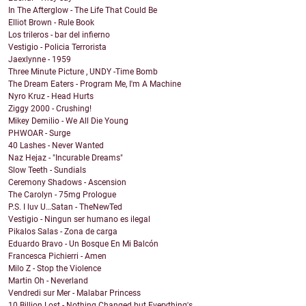
In The Afterglow - The Life That Could Be
Elliot Brown - Rule Book
Los trileros - bar del infierno
Vestigio - Policia Terrorista
Jaexlynne - 1959
Three Minute Picture , UNDY -Time Bomb
The Dream Eaters - Program Me, I'm A Machine
Nyro Kruz - Head Hurts
Ziggy 2000 - Crushing!
Mikey Demilio - We All Die Young
PHWOAR - Surge
40 Lashes - Never Wanted
Naz Hejaz - "Incurable Dreams"
Slow Teeth - Sundials
Ceremony Shadows - Ascension
The Carolyn - 75mg Prologue
P.S. I luv U…Satan - TheNewTed
Vestigio - Ningun ser humano es ilegal
Pikalos Salas - Zona de carga
Eduardo Bravo - Un Bosque En Mi Balcón
Francesca Pichierri - Amen
Milo Z - Stop the Violence
Martin Oh - Neverland
Vendredi sur Mer - Malabar Princess
10 Billion Lost - Nothing Changed but Everything's...