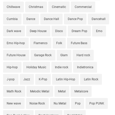
Chillwave
Christmas
Cinematic
Commercial
Cumbia
Dance
Dance Hall
Dance Pop
Dancehall
Dark wave
Deep House
Disco
Dream Pop
Emo
Emo Hip-hop
Flamenco
Folk
Future Bass
Future House
Garage Rock
Glam
Hard rock
Hip-hop
Holiday Music
Indie rock
Indietronica
J-pop
Jazz
K-Pop
Latin Hip-Hop
Latin Rock
Math Rock
Melodic Metal
Metal
Metalcore
New wave
Noise Rock
Nu Metal
Pop
Pop PUNK