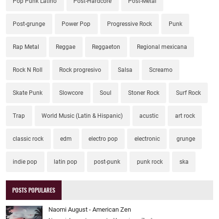
Pop Punk Latino
Post-Hardcore
Post-Metal
Post-grunge
Power Pop
Progressive Rock
Punk
Rap Metal
Reggae
Reggaeton
Regional mexicana
Rock N Roll
Rock progresivo
Salsa
Screamo
Skate Punk
Slowcore
Soul
Stoner Rock
Surf Rock
Trap
World Music (Latin & Hispanic)
acustic
art rock
classic rock
edm
electro pop
electronic
grunge
indie pop
latin pop
post-punk
punk rock
ska
POSTS POPULARES
Naomi August - American Zen