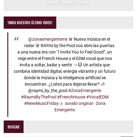
!MIRA NUESTRO ÚLTIMO VIDEO!
@zonaemergentemx
🚨 Nueva música en el
radar 🚨 RAYmi by the Pool nos abre las puertas
a una nueva era con “I Invite You to Feel Good”, un
viaje entre el French House y el EDM vocal que nos
invita a soltar, bailar y sentir. ✨🐱 Un artista que
combina identidad digital, energía vibrante y un futuro
donde la música y la inteligencia artificial se
encuentran. ¿Listxs para dejarse llevar? 🎶
@raymi_by_the_pool
#ZonaEmergente
#RaymiByThePool
#FrenchHouse
#VocalEDM
#NewMusicFriday
♬ sonido original - Zona
Emergente
BUSCAR