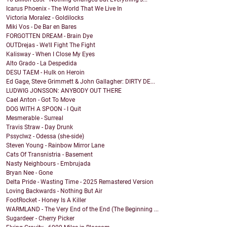
Icarus Phoenix - The World That We Live In
Victoria Moralez - Goldilocks
Miki Vos - De Bar en Bares
FORGOTTEN DREAM - Brain Dye
OUTDrejas - We'll Fight The Fight
Kalisway - When I Close My Eyes
Alto Grado - La Despedida
DESU TAEM - Hulk on Heroin
Ed Gage, Steve Grimmett & John Gallagher: DIRTY DE...
LUDWIG JONSSON: ANYBODY OUT THERE
Cael Anton - Got To Move
DOG WITH A SPOON - I Quit
Mesmerable - Surreal
Travis Straw - Day Drunk
Pssyclwz - Odessa (she-side)
Steven Young - Rainbow Mirror Lane
Cats Of Transnistria - Basement
Nasty Neighbours - Embrujada
Bryan Nee - Gone
Delta Pride - Wasting Time - 2025 Remastered Version
Loving Backwards - Nothing But Air
FootRocket - Honey Is A Killer
WARMLAND - The Very End of the End (The Beginning ...
Sugardeer - Cherry Picker