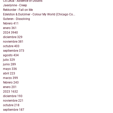
Co.LeGa - Absence of Doubts
Jaexlynne - Creep
Rekkorder - Fall on Me
Edelston & Dulcimer - Colour My World (Chicago Co...
Guteren - Dissolving
febrero
411
enero
361
2024
3940
diciembre
329
noviembre
381
octubre
403
septiembre
373
agosto
434
julio
329
junio
289
mayo
336
abril
223
marzo
399
febrero
243
enero
201
2023
1632
diciembre
193
noviembre
221
octubre
218
septiembre
187