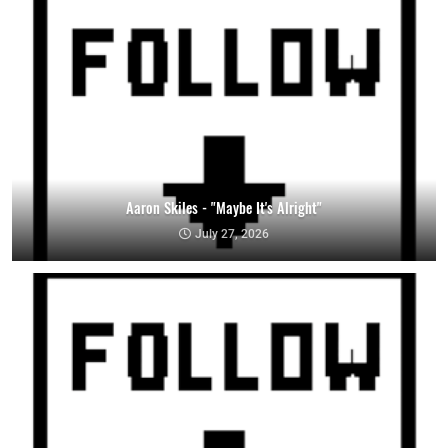
Aaron Skiles - "Maybe It's Alright"
July 27, 2026