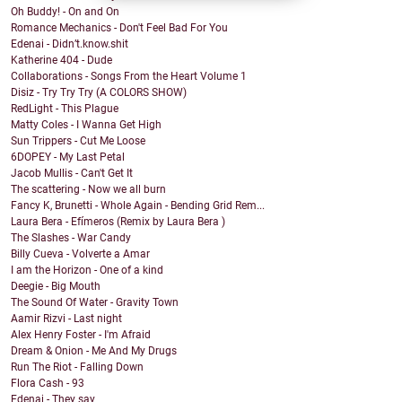
Oh Buddy! - On and On
Romance Mechanics - Don't Feel Bad For You
Edenai - Didn’t.know.shit
Katherine 404 - Dude
Collaborations - Songs From the Heart Volume 1
Disiz - Try Try Try (A COLORS SHOW)
RedLight - This Plague
Matty Coles - I Wanna Get High
Sun Trippers - Cut Me Loose
6DOPEY - My Last Petal
Jacob Mullis - Can't Get It
The scattering - Now we all burn
Fancy K, Brunetti - Whole Again - Bending Grid Rem...
Laura Bera - Efímeros (Remix by Laura Bera )
The Slashes - War Candy
Billy Cueva - Volverte a Amar
I am the Horizon - One of a kind
Deegie - Big Mouth
The Sound Of Water - Gravity Town
Aamir Rizvi - Last night
Alex Henry Foster - I'm Afraid
Dream & Onion - Me And My Drugs
Run The Riot - Falling Down
Flora Cash - 93
Edenai - They say