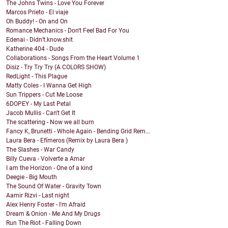
The Johns Twins - Love You Forever
Marcos Prieto - El viaje
Oh Buddy! - On and On
Romance Mechanics - Don't Feel Bad For You
Edenai - Didn’t.know.shit
Katherine 404 - Dude
Collaborations - Songs From the Heart Volume 1
Disiz - Try Try Try (A COLORS SHOW)
RedLight - This Plague
Matty Coles - I Wanna Get High
Sun Trippers - Cut Me Loose
6DOPEY - My Last Petal
Jacob Mullis - Can't Get It
The scattering - Now we all burn
Fancy K, Brunetti - Whole Again - Bending Grid Rem...
Laura Bera - Efímeros (Remix by Laura Bera )
The Slashes - War Candy
Billy Cueva - Volverte a Amar
I am the Horizon - One of a kind
Deegie - Big Mouth
The Sound Of Water - Gravity Town
Aamir Rizvi - Last night
Alex Henry Foster - I'm Afraid
Dream & Onion - Me And My Drugs
Run The Riot - Falling Down