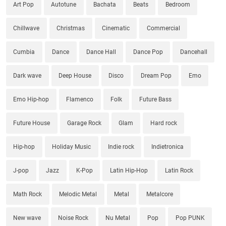
Art Pop
Autotune
Bachata
Beats
Bedroom
Chillwave
Christmas
Cinematic
Commercial
Cumbia
Dance
Dance Hall
Dance Pop
Dancehall
Dark wave
Deep House
Disco
Dream Pop
Emo
Emo Hip-hop
Flamenco
Folk
Future Bass
Future House
Garage Rock
Glam
Hard rock
Hip-hop
Holiday Music
Indie rock
Indietronica
J-pop
Jazz
K-Pop
Latin Hip-Hop
Latin Rock
Math Rock
Melodic Metal
Metal
Metalcore
New wave
Noise Rock
Nu Metal
Pop
Pop PUNK