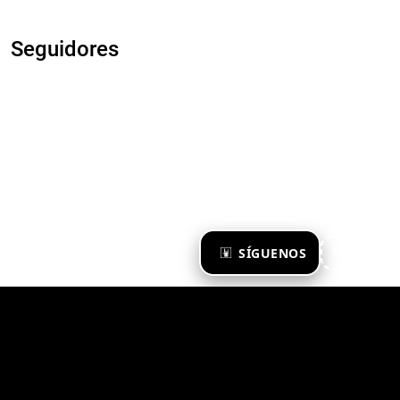
Seguidores
×
SÍGUENOS
Ya te sigo