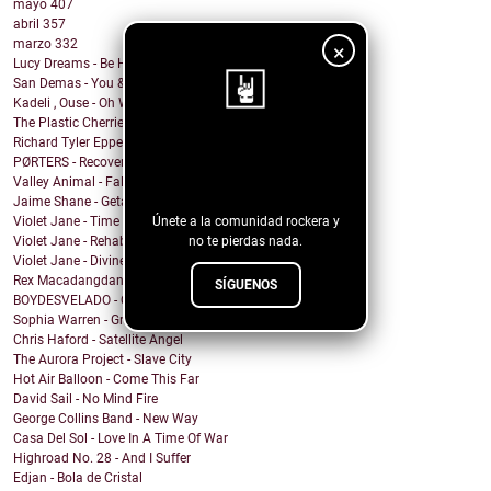
mayo
407
abril
357
marzo
332
×
Lucy Dreams - Be Here Now
San Demas - You & I
Kadeli , Ouse - Oh Well
The Plastic Cherries - Twister
Richard Tyler Epperson - Like Everything Else
¡Sigue nuestro
PØRTERS - Recover
blog!
Valley Animal - Fallout
Jaime Shane - Getaway Car (Taylor Swift Cover)
Únete a la comunidad rockera y
Violet Jane - Time of Our Lives
no te pierdas nada.
Violet Jane - Rehabilitation
Violet Jane - Divine
Rex Macadangdang - Melody
SÍGUENOS
BOYDESVELADO - QEPD David Lynch
Sophia Warren - Grin
Chris Haford - Satellite Angel
The Aurora Project - Slave City
Hot Air Balloon - Come This Far
David Sail - No Mind Fire
George Collins Band - New Way
Casa Del Sol - Love In A Time Of War
Highroad No. 28 - And I Suffer
Edjan - Bola de Cristal