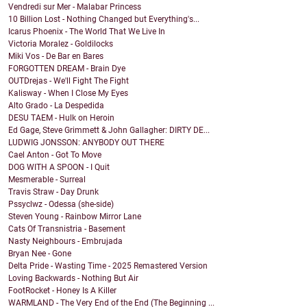
Vendredi sur Mer - Malabar Princess
10 Billion Lost - Nothing Changed but Everything's...
Icarus Phoenix - The World That We Live In
Victoria Moralez - Goldilocks
Miki Vos - De Bar en Bares
FORGOTTEN DREAM - Brain Dye
OUTDrejas - We'll Fight The Fight
Kalisway - When I Close My Eyes
Alto Grado - La Despedida
DESU TAEM - Hulk on Heroin
Ed Gage, Steve Grimmett & John Gallagher: DIRTY DE...
LUDWIG JONSSON: ANYBODY OUT THERE
Cael Anton - Got To Move
DOG WITH A SPOON - I Quit
Mesmerable - Surreal
Travis Straw - Day Drunk
Pssyclwz - Odessa (she-side)
Steven Young - Rainbow Mirror Lane
Cats Of Transnistria - Basement
Nasty Neighbours - Embrujada
Bryan Nee - Gone
Delta Pride - Wasting Time - 2025 Remastered Version
Loving Backwards - Nothing But Air
FootRocket - Honey Is A Killer
WARMLAND - The Very End of the End (The Beginning ...