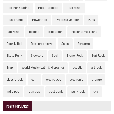
Pop Punk Latino
Post-Hardcore
Post-Metal
Post-grunge
Power Pop
Progressive Rock
Punk
Rap Metal
Reggae
Reggaeton
Regional mexicana
Rock N Roll
Rock progresivo
Salsa
Screamo
Skate Punk
Slowcore
Soul
Stoner Rock
Surf Rock
Trap
World Music (Latin & Hispanic)
acustic
art rock
classic rock
edm
electro pop
electronic
grunge
indie pop
latin pop
post-punk
punk rock
ska
POSTS POPULARES