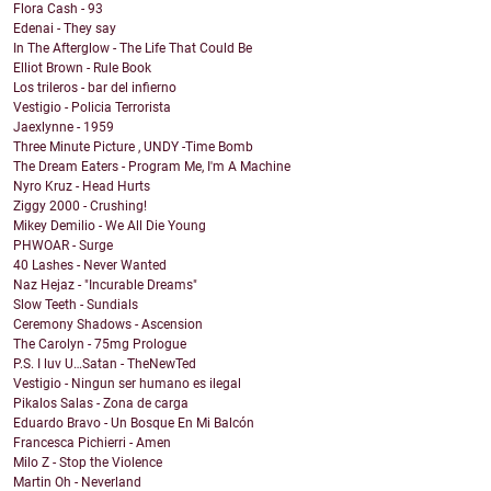
Flora Cash - 93
Edenai - They say
In The Afterglow - The Life That Could Be
Elliot Brown - Rule Book
Los trileros - bar del infierno
Vestigio - Policia Terrorista
Jaexlynne - 1959
Three Minute Picture , UNDY -Time Bomb
The Dream Eaters - Program Me, I'm A Machine
Nyro Kruz - Head Hurts
Ziggy 2000 - Crushing!
Mikey Demilio - We All Die Young
PHWOAR - Surge
40 Lashes - Never Wanted
Naz Hejaz - "Incurable Dreams"
Slow Teeth - Sundials
Ceremony Shadows - Ascension
The Carolyn - 75mg Prologue
P.S. I luv U…Satan - TheNewTed
Vestigio - Ningun ser humano es ilegal
Pikalos Salas - Zona de carga
Eduardo Bravo - Un Bosque En Mi Balcón
Francesca Pichierri - Amen
Milo Z - Stop the Violence
Martin Oh - Neverland