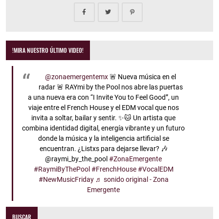
!MIRA NUESTRO ÚLTIMO VIDEO!
@zonaemergentemx
🚨 Nueva música en el
radar 🚨 RAYmi by the Pool nos abre las puertas
a una nueva era con “I Invite You to Feel Good”, un
viaje entre el French House y el EDM vocal que nos
invita a soltar, bailar y sentir. ✨🐱 Un artista que
combina identidad digital, energía vibrante y un futuro
donde la música y la inteligencia artificial se
encuentran. ¿Listxs para dejarse llevar? 🎶
@raymi_by_the_pool
#ZonaEmergente
#RaymiByThePool
#FrenchHouse
#VocalEDM
#NewMusicFriday
♬ sonido original - Zona
Emergente
BUSCAR