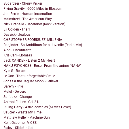
Sugardeer - Cherry Picker
Flying Gravity - 6000 Miles in Blossom
Jon Berrie - Human Incarnation
Mainstreet - The American Way
Nick Granelle - December (Rock Version)
Eli Golden - The 1
Daysick - Jealous
CHRISTOPHER RODRIGUEZ: MILLENIA
Radjinder - So Ambitious for a Juvenile (Radio Mix)
Aloh - Encontrarte
Kris Cari - Lloraras
Jack XANDER - Listen 2 My Heart
HAKU PSYCHOSE - Rose - From the anime ''NANA''
Kyle-G - Besame
Le Coc - That unforgettable Smile
Jonas & the Jaguar Moon - Believer
Darem - Friki
Mulet - De cero
Sunbuzz - Change
Animal Future - Get 2 U
Ruling Party - Astro Zombies (Misfits Cover)
Saucier - Waste My Time
Matthew Heller - Machine Gun
Kent Osborne - VICES
Risley - Slide Untied