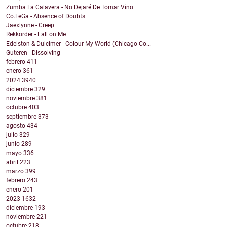
Zumba La Calavera - No Dejaré De Tomar Vino
Co.LeGa - Absence of Doubts
Jaexlynne - Creep
Rekkorder - Fall on Me
Edelston & Dulcimer - Colour My World (Chicago Co...
Guteren - Dissolving
febrero
411
enero
361
2024
3940
diciembre
329
noviembre
381
octubre
403
septiembre
373
agosto
434
julio
329
junio
289
mayo
336
abril
223
marzo
399
febrero
243
enero
201
2023
1632
diciembre
193
noviembre
221
octubre
218