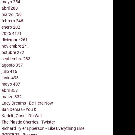
mayo
254
abril
280
marzo
259
febrero
246
enero
202
2025
4171
diciembre
261
noviembre
241
octubre
272
septiembre
283
agosto
337
julio
416
junio
493
mayo
407
abril
357
marzo
332
Lucy Dreams - Be Here Now
San Demas - You & I
Kadeli , Ouse - Oh Well
The Plastic Cherries - Twister
Richard Tyler Epperson - Like Everything Else
PØRTERS - Recover