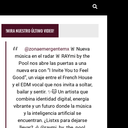
!MIRA NUESTRO ÚLTIMO VIDEO!
@zonaemergentemx
🚨 Nueva
música en el radar 🚨 RAYmi by the
Pool nos abre las puertas a una
nueva era con “I Invite You to Feel
Good”, un viaje entre el French House
y el EDM vocal que nos invita a soltar,
bailar y sentir. ✨🐱 Un artista que
combina identidad digital, energía
vibrante y un futuro donde la música
y la inteligencia artificial se
encuentran. ¿Listxs para dejarse
llevar? 🎶 @raymi_by_the_pool