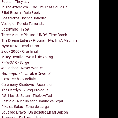
Edenai - They say
In The Afterglow - The Life That Could Be
Elliot Brown - Rule Book
Los trileros - bar del infierno
Vestigio - Policia Terrorista
Jaexlynne - 1959
Three Minute Picture , UNDY -Time Bomb
The Dream Eaters - Program Me, I'm A Machine
Nyro Kruz - Head Hurts
Ziggy 2000 - Crushing!
Mikey Demilio - We All Die Young
PHWOAR - Surge
40 Lashes - Never Wanted
Naz Hejaz - "Incurable Dreams"
Slow Teeth - Sundials
Ceremony Shadows - Ascension
The Carolyn - 75mg Prologue
P.S. I luv U…Satan - TheNewTed
Vestigio - Ningun ser humano es ilegal
Pikalos Salas - Zona de carga
Eduardo Bravo - Un Bosque En Mi Balcón
Francesca Pichierri - Amen