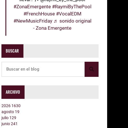
#ZonaEmergente
#RaymiByThePool
#FrenchHouse
#VocalEDM
#NewMusicFriday
♬ sonido original
- Zona Emergente
BUSCAR
ARCHIVO
2026
1630
agosto
19
julio
129
junio
241