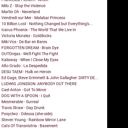
Milo Z - Stop the Violence
Martin Oh - Neverland
Vendredi sur Mer - Malabar Princess
10 Billion Lost - Nothing Changed but Everything's...
Icarus Phoenix - The World That We Live In
Victoria Moralez - Goldilocks
Miki Vos - De Bar en Bares
FORGOTTEN DREAM - Brain Dye
OUTDrejas - We'll Fight The Fight
Kalisway - When I Close My Eyes
Alto Grado - La Despedida
DESU TAEM - Hulk on Heroin
Ed Gage, Steve Grimmett & John Gallagher: DIRTY DE...
LUDWIG JONSSON: ANYBODY OUT THERE
Cael Anton - Got To Move
DOG WITH A SPOON - I Quit
Mesmerable - Surreal
Travis Straw - Day Drunk
Pssyclwz - Odessa (she-side)
Steven Young - Rainbow Mirror Lane
Cats Of Transnistria - Basement