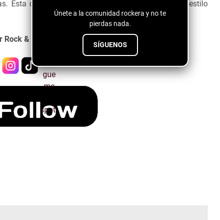
 Esta canción te fascinará y te hará adentrarte al estilo
Únete a la comunidad rockera y no te
pierdas nada.
r Rock & Roll con Wayford West.
SÍGUENOS