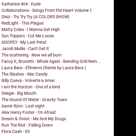
Katherine 404 - Dude
Collaborations - Songs From the Heart Volume 1
Disiz - Try Try Try (A COLORS SHOW)
RedLight - This Plague
Matty Coles - I Wanna Get High
Sun Trippers - Cut Me Loose
6DOPEY - My Last Petal
Jacob Mullis - Can't Get It
The scattering - Now we all burn
Fancy K, Brunetti - Whole Again - Bending Grid Rem...
Laura Bera - Efímeros (Remix by Laura Bera )
The Slashes - War Candy
Billy Cueva - Volverte a Amar
I am the Horizon - One of a kind
Deegie - Big Mouth
The Sound Of Water - Gravity Town
Aamir Rizvi - Last night
Alex Henry Foster - I'm Afraid
Dream & Onion - Me And My Drugs
Run The Riot - Falling Down
Flora Cash - 93