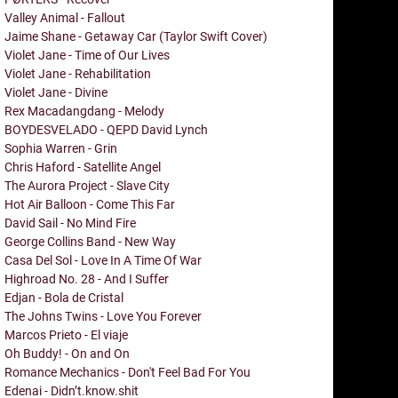
Valley Animal - Fallout
Jaime Shane - Getaway Car (Taylor Swift Cover)
Violet Jane - Time of Our Lives
Violet Jane - Rehabilitation
Violet Jane - Divine
Rex Macadangdang - Melody
BOYDESVELADO - QEPD David Lynch
Sophia Warren - Grin
Chris Haford - Satellite Angel
The Aurora Project - Slave City
Hot Air Balloon - Come This Far
David Sail - No Mind Fire
George Collins Band - New Way
Casa Del Sol - Love In A Time Of War
Highroad No. 28 - And I Suffer
Edjan - Bola de Cristal
The Johns Twins - Love You Forever
Marcos Prieto - El viaje
Oh Buddy! - On and On
Romance Mechanics - Don't Feel Bad For You
Edenai - Didn’t.know.shit