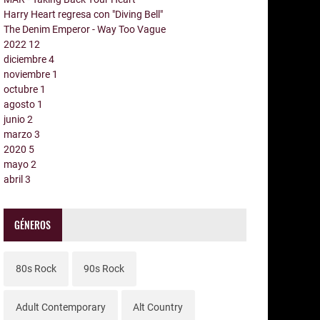
Harry Heart regresa con "Diving Bell"
The Denim Emperor - Way Too Vague
2022
12
diciembre
4
noviembre
1
octubre
1
agosto
1
junio
2
marzo
3
2020
5
mayo
2
abril
3
GÉNEROS
80s Rock
90s Rock
Adult Contemporary
Alt Country