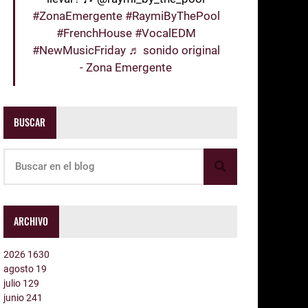
#ZonaEmergente
#RaymiByThePool
#FrenchHouse
#VocalEDM
#NewMusicFriday
♬ sonido original
- Zona Emergente
BUSCAR
ARCHIVO
2026
1630
agosto
19
julio
129
junio
241