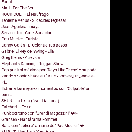
Fanati...
Mati - For The Soul
ROCK-DOLF - El Naufrago
Teniente Venus - Sí decides regresar
Jean Aguilera - maya
Servicentro - Cruel Sanación
Pau Mueller - Turista
Danny Galán - El Color De Tus Besos
Gabriel El Rey del Swing - Ella
Greg Elenis - Atrevida
Elephants Dancing - Reggae Show
Pop punk al máximo por "Days Like These" y su pode...
7and5 x Sonic Shades Of Blue x Waves_On_Waves -
Pi...
Extraña los mejores momentos con "Culpable" un
tem...
SHUN - La Lista (feat. Lía Luna)
Fatehartt - Toxic
Punk extremo con "Grandi Magazzini" ❤️🤟
Gränsen - När tårarna kommer
Baila con "Lokera" al ritmo de "Pau Mueller" ❤️
MAR - Taking Back Your Heart