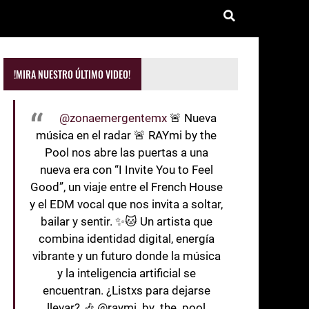
!MIRA NUESTRO ÚLTIMO VIDEO!
@zonaemergentemx
🚨 Nueva
música en el radar 🚨 RAYmi by the
Pool nos abre las puertas a una
nueva era con “I Invite You to Feel
Good”, un viaje entre el French House
y el EDM vocal que nos invita a soltar,
bailar y sentir. ✨🐱 Un artista que
combina identidad digital, energía
vibrante y un futuro donde la música
y la inteligencia artificial se
encuentran. ¿Listxs para dejarse
llevar? 🎶 @raymi_by_the_pool