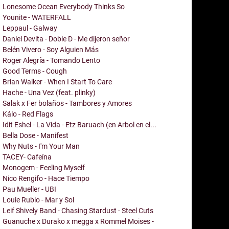
Lonesome Ocean Everybody Thinks So
Younite - WATERFALL
Leppaul - Galway
Daniel Devita - Doble D - Me dijeron señor
Belén Vivero - Soy Alguien Más
Roger Alegría - Tomando Lento
Good Terms - Cough
Brian Walker - When I Start To Care
Hache - Una Vez (feat. plinky)
Salak x Fer bolaños - Tambores y Amores
Kálo - Red Flags
Idit Eshel - La Vida - Etz Baruach (en Arbol en el...
Bella Dose - Manifest
Why Nuts - I'm Your Man
TACEY- Cafeína
Monogem - Feeling Myself
Nico Rengifo - Hace Tiempo
Pau Mueller - UBI
Louie Rubio - Mar y Sol
Leif Shively Band - Chasing Stardust - Steel Cuts
Guanuche x Durako x megga x Rommel Moises -