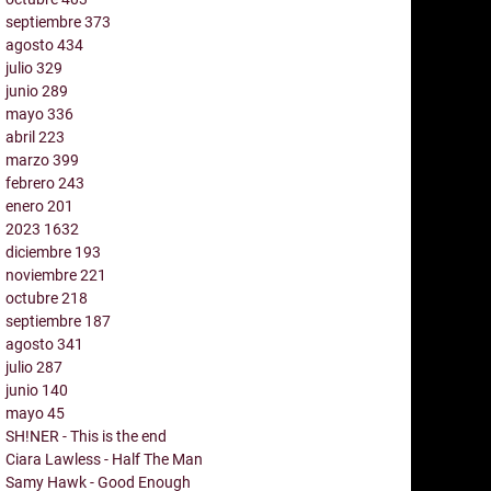
septiembre
373
agosto
434
julio
329
junio
289
mayo
336
abril
223
marzo
399
febrero
243
enero
201
2023
1632
diciembre
193
noviembre
221
octubre
218
septiembre
187
agosto
341
julio
287
junio
140
mayo
45
SH!NER - This is the end
Ciara Lawless - Half The Man
Samy Hawk - Good Enough