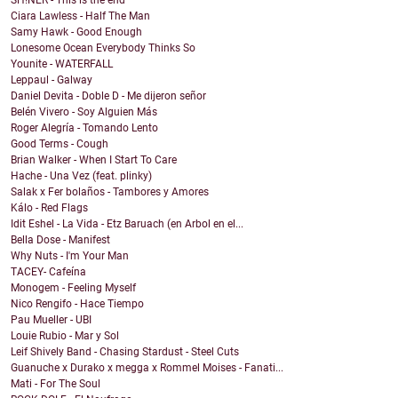
SH!NER - This is the end
Ciara Lawless - Half The Man
Samy Hawk - Good Enough
Lonesome Ocean Everybody Thinks So
Younite - WATERFALL
Leppaul - Galway
Daniel Devita - Doble D - Me dijeron señor
Belén Vivero - Soy Alguien Más
Roger Alegría - Tomando Lento
Good Terms - Cough
Brian Walker - When I Start To Care
Hache - Una Vez (feat. plinky)
Salak x Fer bolaños - Tambores y Amores
Kálo - Red Flags
Idit Eshel - La Vida - Etz Baruach (en Arbol en el...
Bella Dose - Manifest
Why Nuts - I'm Your Man
TACEY- Cafeína
Monogem - Feeling Myself
Nico Rengifo - Hace Tiempo
Pau Mueller - UBI
Louie Rubio - Mar y Sol
Leif Shively Band - Chasing Stardust - Steel Cuts
Guanuche x Durako x megga x Rommel Moises - Fanati...
Mati - For The Soul