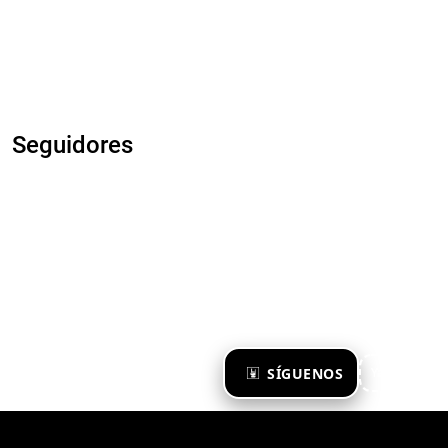
Seguidores
×
SÍGUENOS
Ya te sigo