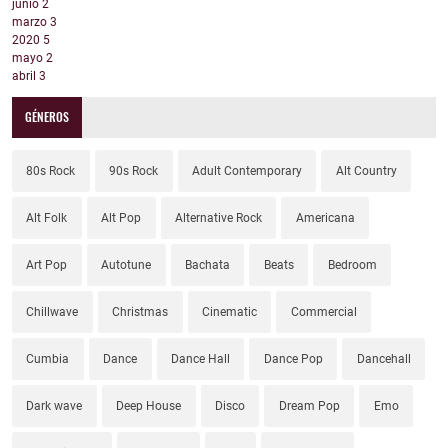
junio
2
marzo
3
2020
5
mayo
2
abril
3
GÉNEROS
80s Rock
90s Rock
Adult Contemporary
Alt Country
Alt Folk
Alt Pop
Alternative Rock
Americana
Art Pop
Autotune
Bachata
Beats
Bedroom
Chillwave
Christmas
Cinematic
Commercial
Cumbia
Dance
Dance Hall
Dance Pop
Dancehall
Dark wave
Deep House
Disco
Dream Pop
Emo