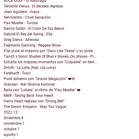
ROCK-DOLF - El Naufrago
Teniente Venus - Sí decides regresar
Jean Aguilera - maya
Servicentro - Cruel Sanación
Pau Mueller - Turista
Danny Galán - El Color De Tus Besos
Gabriel El Rey del Swing - Ella
Greg Elenis - Atrevida
Elephants Dancing - Reggae Show
Pop punk al máximo por "Days Like These" y su pode...
7and5 x Sonic Shades Of Blue x Waves_On_Waves - Pi...
Extraña los mejores momentos con "Culpable" un tem...
SHUN - La Lista (feat. Lía Luna)
Fatehartt - Toxic
Punk extremo con "Grandi Magazzini" ❤️🤟
Gränsen - När tårarna kommer
Baila con "Lokera" al ritmo de "Pau Mueller" ❤️
MAR - Taking Back Your Heart
Harry Heart regresa con "Diving Bell"
The Denim Emperor - Way Too Vague
2022
12
diciembre
4
noviembre
1
octubre
1
agosto
1