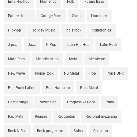
Emo Hip-hop
Flamenco
Folk
Future Bass
Future House
Garage Rock
Glam
Hard rock
Hip-hop
Holiday Music
Indie rock
Indietronica
J-pop
Jazz
K-Pop
Latin Hip-Hop
Latin Rock
Math Rock
Melodic Metal
Metal
Metalcore
New wave
Noise Rock
Nu Metal
Pop
Pop PUNK
Pop Punk Latino
Post-Hardcore
Post-Metal
Post-grunge
Power Pop
Progressive Rock
Punk
Rap Metal
Reggae
Reggaeton
Regional mexicana
Rock N Roll
Rock progresivo
Salsa
Screamo