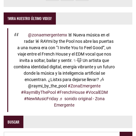
!MIRA NUESTRO ÚLTIMO VIDEO!
@zonaemergentemx
🚨 Nueva música en el
radar 🚨 RAYmi by the Pool nos abre las puertas
a una nueva era con “I Invite You to Feel Good”, un
viaje entre el French House y el EDM vocal que nos
invita a soltar, bailar y sentir. ✨🐱 Un artista que
combina identidad digital, energía vibrante y un futuro
donde la música y la inteligencia artificial se
encuentran. ¿Listxs para dejarse llevar? 🎶
@raymi_by_the_pool
#ZonaEmergente
#RaymiByThePool
#FrenchHouse
#VocalEDM
#NewMusicFriday
♬ sonido original - Zona
Emergente
BUSCAR