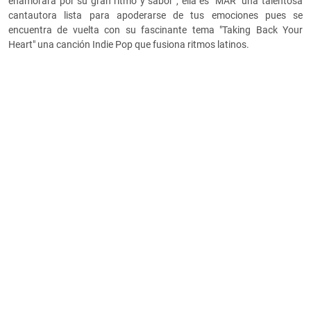
enamorara por su gran ritmo y sabor , ella es "MAR" una talentosa
cantautora lista para apoderarse de tus emociones pues se
encuentra de vuelta con su fascinante tema "Taking Back Your
Heart" una canción Indie Pop que fusiona ritmos latinos.