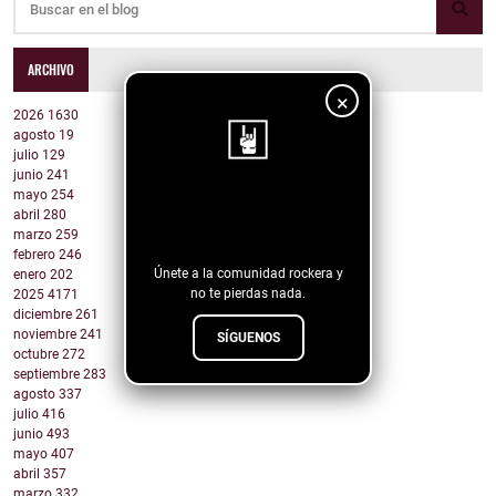
ARCHIVO
×
2026
1630
agosto
19
julio
129
junio
241
mayo
254
¡Sigue nuestro
abril
280
blog!
marzo
259
febrero
246
Únete a la comunidad rockera y
enero
202
no te pierdas nada.
2025
4171
diciembre
261
noviembre
241
SÍGUENOS
octubre
272
septiembre
283
agosto
337
julio
416
junio
493
mayo
407
abril
357
marzo
332