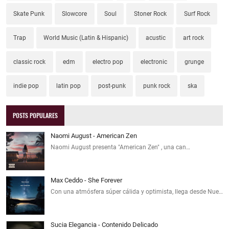
Skate Punk
Slowcore
Soul
Stoner Rock
Surf Rock
Trap
World Music (Latin & Hispanic)
acustic
art rock
classic rock
edm
electro pop
electronic
grunge
indie pop
latin pop
post-punk
punk rock
ska
POSTS POPULARES
Naomi August - American Zen
Naomi August presenta "American Zen" , una can…
Max Ceddo - She Forever
Con una atmósfera súper cálida y optimista, llega desde Nue…
Sucia Elegancia - Contenido Delicado