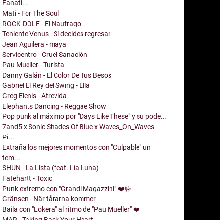
Fanati...
Mati - For The Soul
ROCK-DOLF - El Naufrago
Teniente Venus - Sí decides regresar
Jean Aguilera - maya
Servicentro - Cruel Sanación
Pau Mueller - Turista
Danny Galán - El Color De Tus Besos
Gabriel El Rey del Swing - Ella
Greg Elenis - Atrevida
Elephants Dancing - Reggae Show
Pop punk al máximo por "Days Like These" y su pode...
7and5 x Sonic Shades Of Blue x Waves_On_Waves -
Pi...
Extraña los mejores momentos con "Culpable" un
tem...
SHUN - La Lista (feat. Lía Luna)
Fatehartt - Toxic
Punk extremo con "Grandi Magazzini" ❤️🤟
Gränsen - När tårarna kommer
Baila con "Lokera" al ritmo de "Pau Mueller" ❤️
MAR - Taking Back Your Heart