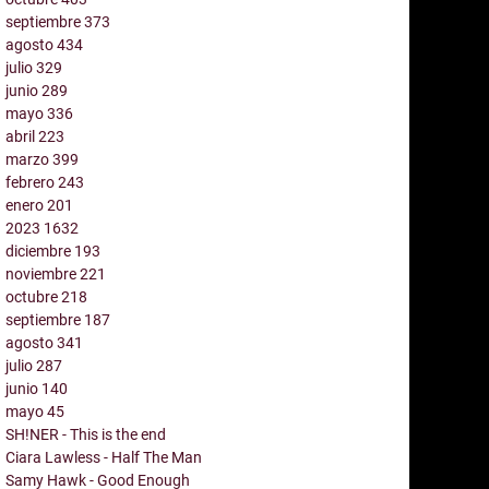
septiembre
373
agosto
434
julio
329
junio
289
mayo
336
abril
223
marzo
399
febrero
243
enero
201
2023
1632
diciembre
193
noviembre
221
octubre
218
septiembre
187
agosto
341
julio
287
junio
140
mayo
45
SH!NER - This is the end
Ciara Lawless - Half The Man
Samy Hawk - Good Enough