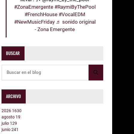
#ZonaEmergente
#RaymiByThePool
#FrenchHouse
#VocalEDM
#NewMusicFriday
♬ sonido original
- Zona Emergente
BUSCAR
ARCHIVO
2026
1630
agosto
19
julio
129
junio
241