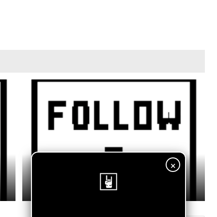
×
Yari M - Tiempo
July 11, 2026
¡Sigue nuestro blog!