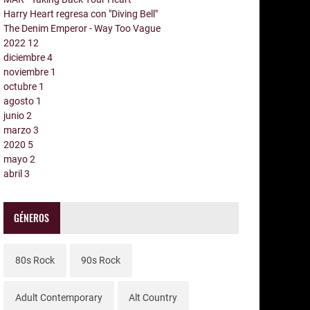
Harry Heart regresa con "Diving Bell"
The Denim Emperor - Way Too Vague
2022
12
diciembre
4
noviembre
1
octubre
1
agosto
1
junio
2
marzo
3
2020
5
mayo
2
abril
3
GÉNEROS
80s Rock
90s Rock
Adult Contemporary
Alt Country