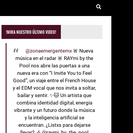
!MIRA NUESTRO ÚLTIMO VIDEO!
@zonaemergentemx
🚨 Nueva
música en el radar 🚨 RAYmi by the
Pool nos abre las puertas a una
nueva era con “I Invite You to Feel
Good”, un viaje entre el French House
y el EDM vocal que nos invita a soltar,
bailar y sentir. ✨🐱 Un artista que
combina identidad digital, energía
vibrante y un futuro donde la música
y la inteligencia artificial se
encuentran. ¿Listxs para dejarse
llevar? 🎶 @raymi_by_the_pool