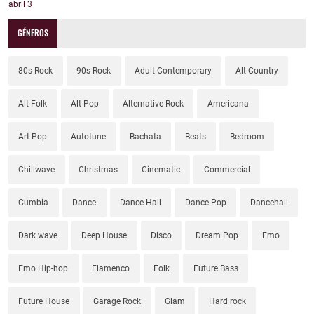
abril
3
GÉNEROS
80s Rock
90s Rock
Adult Contemporary
Alt Country
Alt Folk
Alt Pop
Alternative Rock
Americana
Art Pop
Autotune
Bachata
Beats
Bedroom
Chillwave
Christmas
Cinematic
Commercial
Cumbia
Dance
Dance Hall
Dance Pop
Dancehall
Dark wave
Deep House
Disco
Dream Pop
Emo
Emo Hip-hop
Flamenco
Folk
Future Bass
Future House
Garage Rock
Glam
Hard rock