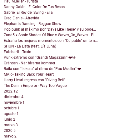
Pau Mueller - Turista
Danny Galán - El Color De Tus Besos
Gabriel El Rey del Swing - Ella
Greg Elenis - Atrevida
Elephants Dancing - Reggae Show
Pop punk al máximo por "Days Like These" y su pode...
7and5 x Sonic Shades Of Blue x Waves_On_Waves - Pi...
Extraña los mejores momentos con "Culpable" un tem...
SHUN - La Lista (feat. Lía Luna)
Fatehartt - Toxic
Punk extremo con "Grandi Magazzini" ❤️🤟
Gränsen - När tårarna kommer
Baila con "Lokera" al ritmo de "Pau Mueller" ❤️
MAR - Taking Back Your Heart
Harry Heart regresa con "Diving Bell"
The Denim Emperor - Way Too Vague
2022
12
diciembre
4
noviembre
1
octubre
1
agosto
1
junio
2
marzo
3
2020
5
mayo
2