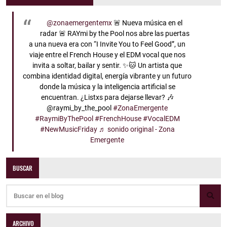
@zonaemergentemx
🚨 Nueva música en el
radar 🚨 RAYmi by the Pool nos abre las puertas
a una nueva era con “I Invite You to Feel Good”, un
viaje entre el French House y el EDM vocal que nos
invita a soltar, bailar y sentir. ✨🐱 Un artista que
combina identidad digital, energía vibrante y un futuro
donde la música y la inteligencia artificial se
encuentran. ¿Listxs para dejarse llevar? 🎶
@raymi_by_the_pool
#ZonaEmergente
#RaymiByThePool
#FrenchHouse
#VocalEDM
#NewMusicFriday
♬ sonido original - Zona
Emergente
BUSCAR
ARCHIVO