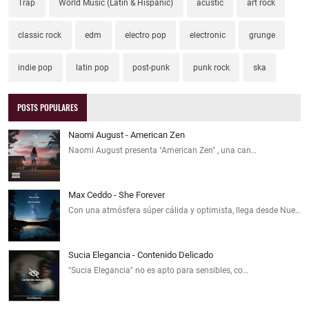
Trap
World Music (Latin & Hispanic)
acustic
art rock
classic rock
edm
electro pop
electronic
grunge
indie pop
latin pop
post-punk
punk rock
ska
POSTS POPULARES
Naomi August - American Zen
Naomi August presenta "American Zen" , una can…
Max Ceddo - She Forever
Con una atmósfera súper cálida y optimista, llega desde Nue…
Sucia Elegancia - Contenido Delicado
"Sucia Elegancia" no es apto para sensibles, co…