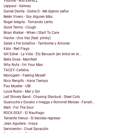
Younite - WATERFALL
Leppaul - Galway
Daniel Devita - Doble D - Me dijeron señor
Belén Vivero - Soy Alguien Más
Roger Alegría - Tomando Lento
Good Terms - Cough
Brian Walker - When I Start To Care
Hache - Una Vez (feat. plinky)
Salak x Fer bolaños - Tambores y Amores
Kálo - Red Flags
Idit Eshel - La Vida - Etz Baruach (en Arbol en el...
Bella Dose - Manifest
Why Nuts - I'm Your Man
TACEY- Cafeína
Monogem - Feeling Myself
Nico Rengifo - Hace Tiempo
Pau Mueller - UBI
Louie Rubio - Mar y Sol
Leif Shively Band - Chasing Stardust - Steel Cuts
Guanuche x Durako x megga x Rommel Moises - Fanati...
Mati - For The Soul
ROCK-DOLF - El Naufrago
Teniente Venus - Sí decides regresar
Jean Aguilera - maya
Servicentro - Cruel Sanación