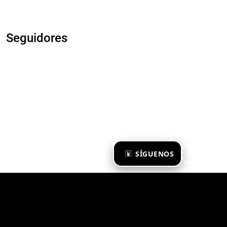
Seguidores
×
SÍGUENOS
Ya te sigo