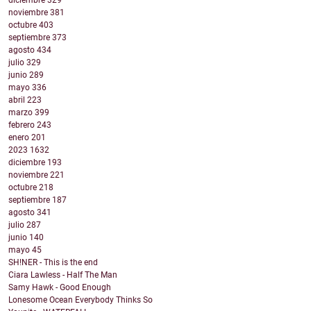
diciembre
329
noviembre
381
octubre
403
septiembre
373
agosto
434
julio
329
junio
289
mayo
336
abril
223
marzo
399
febrero
243
enero
201
2023
1632
diciembre
193
noviembre
221
octubre
218
septiembre
187
agosto
341
julio
287
junio
140
mayo
45
SH!NER - This is the end
Ciara Lawless - Half The Man
Samy Hawk - Good Enough
Lonesome Ocean Everybody Thinks So