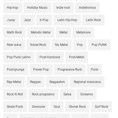
Hip-hop
Holiday Music
Indie rock
Indietronica
J-pop
Jazz
K-Pop
Latin Hip-Hop
Latin Rock
Math Rock
Melodic Metal
Metal
Metalcore
New wave
Noise Rock
Nu Metal
Pop
Pop PUNK
Pop Punk Latino
Post-Hardcore
Post-Metal
Post-grunge
Power Pop
Progressive Rock
Punk
Rap Metal
Reggae
Reggaeton
Regional mexicana
Rock N Roll
Rock progresivo
Salsa
Screamo
Skate Punk
Slowcore
Soul
Stoner Rock
Surf Rock