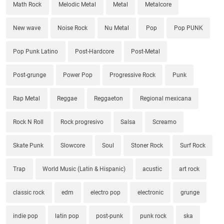
Math Rock
Melodic Metal
Metal
Metalcore
New wave
Noise Rock
Nu Metal
Pop
Pop PUNK
Pop Punk Latino
Post-Hardcore
Post-Metal
Post-grunge
Power Pop
Progressive Rock
Punk
Rap Metal
Reggae
Reggaeton
Regional mexicana
Rock N Roll
Rock progresivo
Salsa
Screamo
Skate Punk
Slowcore
Soul
Stoner Rock
Surf Rock
Trap
World Music (Latin & Hispanic)
acustic
art rock
classic rock
edm
electro pop
electronic
grunge
indie pop
latin pop
post-punk
punk rock
ska