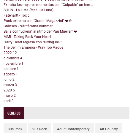
Extraña los mejores momentos con "Culpable" un tem...
SHUN - La Lista (feat. Lía Luna)
Fatehartt - Toxic
Punk extremo con "Grandi Magazzini" ❤️🤟
Gränsen - När tårarna kommer
Baila con "Lokera" al ritmo de "Pau Mueller" ❤️
MAR - Taking Back Your Heart
Harry Heart regresa con "Diving Bell"
The Denim Emperor - Way Too Vague
2022
12
diciembre
4
noviembre
1
octubre
1
agosto
1
junio
2
marzo
3
2020
5
mayo
2
abril
3
GÉNEROS
80s Rock
90s Rock
Adult Contemporary
Alt Country