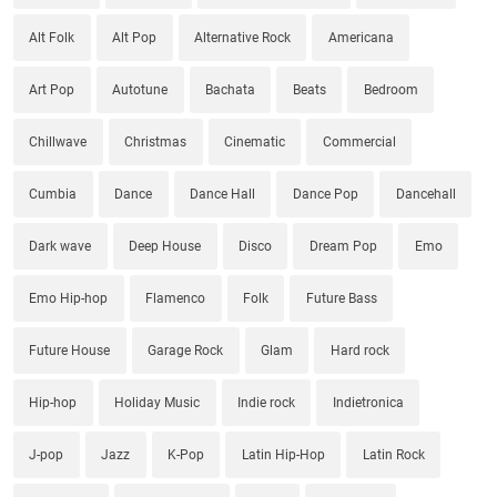
Alt Folk
Alt Pop
Alternative Rock
Americana
Art Pop
Autotune
Bachata
Beats
Bedroom
Chillwave
Christmas
Cinematic
Commercial
Cumbia
Dance
Dance Hall
Dance Pop
Dancehall
Dark wave
Deep House
Disco
Dream Pop
Emo
Emo Hip-hop
Flamenco
Folk
Future Bass
Future House
Garage Rock
Glam
Hard rock
Hip-hop
Holiday Music
Indie rock
Indietronica
J-pop
Jazz
K-Pop
Latin Hip-Hop
Latin Rock