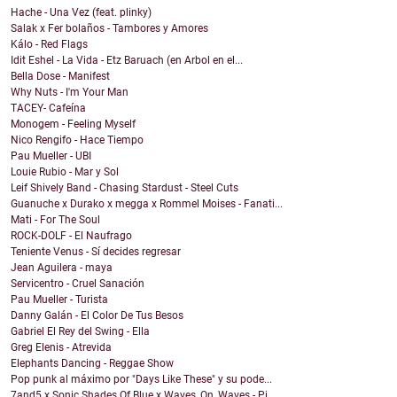
Hache - Una Vez (feat. plinky)
Salak x Fer bolaños - Tambores y Amores
Kálo - Red Flags
Idit Eshel - La Vida - Etz Baruach (en Arbol en el...
Bella Dose - Manifest
Why Nuts - I'm Your Man
TACEY- Cafeína
Monogem - Feeling Myself
Nico Rengifo - Hace Tiempo
Pau Mueller - UBI
Louie Rubio - Mar y Sol
Leif Shively Band - Chasing Stardust - Steel Cuts
Guanuche x Durako x megga x Rommel Moises - Fanati...
Mati - For The Soul
ROCK-DOLF - El Naufrago
Teniente Venus - Sí decides regresar
Jean Aguilera - maya
Servicentro - Cruel Sanación
Pau Mueller - Turista
Danny Galán - El Color De Tus Besos
Gabriel El Rey del Swing - Ella
Greg Elenis - Atrevida
Elephants Dancing - Reggae Show
Pop punk al máximo por "Days Like These" y su pode...
7and5 x Sonic Shades Of Blue x Waves_On_Waves - Pi...