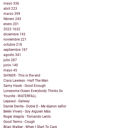
mayo
336
abril
223
marzo
399
febrero
243
enero
201
2023
1632
diciembre
193
noviembre
221
octubre
218
septiembre
187
agosto
341
julio
287
junio
140
mayo
45
SH!NER - This is the end
Ciara Lawless - Half The Man
Samy Hawk - Good Enough
Lonesome Ocean Everybody Thinks So
Younite - WATERFALL
Leppaul - Galway
Daniel Devita - Doble D - Me dijeron señor
Belén Vivero - Soy Alguien Más
Roger Alegría - Tomando Lento
Good Terms - Cough
Brian Walker - When I Start To Care