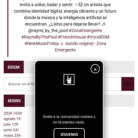
invita a soltar, bailar y sentir. ✨🐱 Un artista que
combina identidad digital, energía vibrante y un futuro
donde la música y la inteligencia artificial se
encuentran. ¿Listxs para dejarse llevar? 🎶
@raymi_by_the_pool
#ZonaEmergente
#RaymiByThePool
#FrenchHouse
#VocalEDM
#NewMusicFriday
♬ sonido original - Zona
Emergente
BUSCAR
×
¡Sigue nuestro
ARCHIVO
blog!
2026
1630
Únete a la comunidad rockera y
agosto
19
no te pierdas nada.
julio
129
junio
241
SÍGUENOS
mayo
254