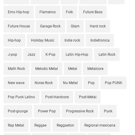
Emo Hip-hop
Flamenco
Folk
Future Bass
Future House
Garage Rock
Glam
Hard rock
Hip-hop
Holiday Music
Indie rock
Indietronica
J-pop
Jazz
K-Pop
Latin Hip-Hop
Latin Rock
Math Rock
Melodic Metal
Metal
Metalcore
New wave
Noise Rock
Nu Metal
Pop
Pop PUNK
Pop Punk Latino
Post-Hardcore
Post-Metal
Post-grunge
Power Pop
Progressive Rock
Punk
Rap Metal
Reggae
Reggaeton
Regional mexicana