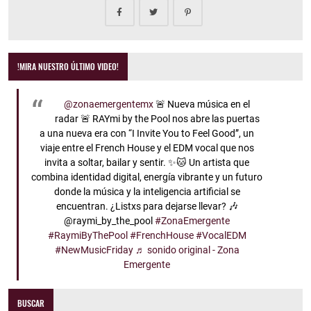
!MIRA NUESTRO ÚLTIMO VIDEO!
@zonaemergentemx
🚨 Nueva música en el
radar 🚨 RAYmi by the Pool nos abre las puertas
a una nueva era con “I Invite You to Feel Good”, un
viaje entre el French House y el EDM vocal que nos
invita a soltar, bailar y sentir. ✨🐱 Un artista que
combina identidad digital, energía vibrante y un futuro
donde la música y la inteligencia artificial se
encuentran. ¿Listxs para dejarse llevar? 🎶
@raymi_by_the_pool
#ZonaEmergente
#RaymiByThePool
#FrenchHouse
#VocalEDM
#NewMusicFriday
♬ sonido original - Zona
Emergente
BUSCAR