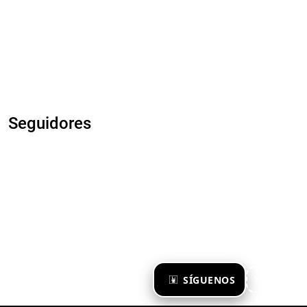
Seguidores
×
SÍGUENOS
Ya te sigo