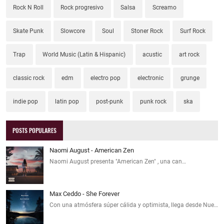
Rock N Roll
Rock progresivo
Salsa
Screamo
Skate Punk
Slowcore
Soul
Stoner Rock
Surf Rock
Trap
World Music (Latin & Hispanic)
acustic
art rock
classic rock
edm
electro pop
electronic
grunge
indie pop
latin pop
post-punk
punk rock
ska
POSTS POPULARES
Naomi August - American Zen
Naomi August presenta "American Zen" , una can…
Max Ceddo - She Forever
Con una atmósfera súper cálida y optimista, llega desde Nue…