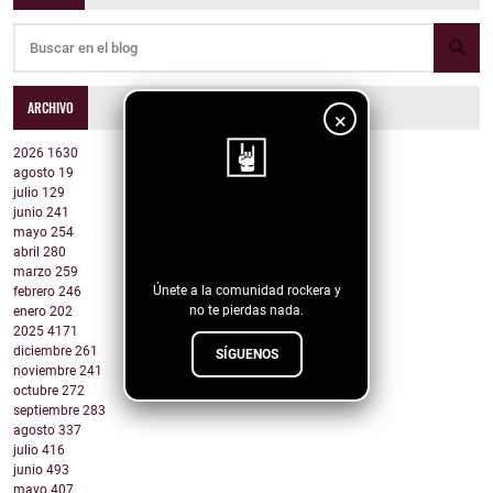
ARCHIVO
×
2026
1630
agosto
19
julio
129
junio
241
¡Sigue nuestro
mayo
254
blog!
abril
280
marzo
259
Únete a la comunidad rockera y
febrero
246
no te pierdas nada.
enero
202
2025
4171
diciembre
261
SÍGUENOS
noviembre
241
octubre
272
septiembre
283
agosto
337
julio
416
junio
493
mayo
407