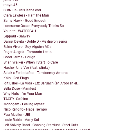
mayo
45
SH!NER - This is the end
Ciara Lawless - Half The Man
Samy Hawk - Good Enough
Lonesome Ocean Everybody Thinks So
Younite - WATERFALL
Leppaul - Galway
Daniel Devita - Doble D - Me dijeron señor
Belén Vivero - Soy Alguien Más
Roger Alegría - Tomando Lento
Good Terms - Cough
Brian Walker - When I Start To Care
Hache - Una Vez (feat. plinky)
Salak x Fer bolaños - Tambores y Amores
Kálo - Red Flags
Idit Eshel - La Vida - Etz Baruach (en Arbol en el...
Bella Dose - Manifest
Why Nuts - I'm Your Man
TACEY- Cafeína
Monogem - Feeling Myself
Nico Rengifo - Hace Tiempo
Pau Mueller - UBI
Louie Rubio - Mar y Sol
Leif Shively Band - Chasing Stardust - Steel Cuts