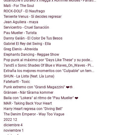
Guanuche x Durako x megga x Rommel Moises - Fanati...
Mati - For The Soul
ROCK-DOLF - El Naufrago
Teniente Venus - Sí decides regresar
Jean Aguilera - maya
Servicentro - Cruel Sanación
Pau Mueller - Turista
Danny Galán - El Color De Tus Besos
Gabriel El Rey del Swing - Ella
Greg Elenis - Atrevida
Elephants Dancing - Reggae Show
Pop punk al máximo por "Days Like These" y su pode...
7and5 x Sonic Shades Of Blue x Waves_On_Waves - Pi...
Extraña los mejores momentos con "Culpable" un tem...
SHUN - La Lista (feat. Lía Luna)
Fatehartt - Toxic
Punk extremo con "Grandi Magazzini" ❤️🤟
Gränsen - När tårarna kommer
Baila con "Lokera" al ritmo de "Pau Mueller" ❤️
MAR - Taking Back Your Heart
Harry Heart regresa con "Diving Bell"
The Denim Emperor - Way Too Vague
2022
12
diciembre
4
noviembre
1