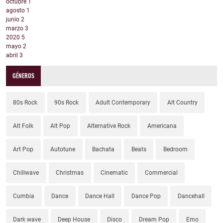
octubre
1
agosto
1
junio
2
marzo
3
2020
5
mayo
2
abril
3
GÉNEROS
80s Rock
90s Rock
Adult Contemporary
Alt Country
Alt Folk
Alt Pop
Alternative Rock
Americana
Art Pop
Autotune
Bachata
Beats
Bedroom
Chillwave
Christmas
Cinematic
Commercial
Cumbia
Dance
Dance Hall
Dance Pop
Dancehall
Dark wave
Deep House
Disco
Dream Pop
Emo