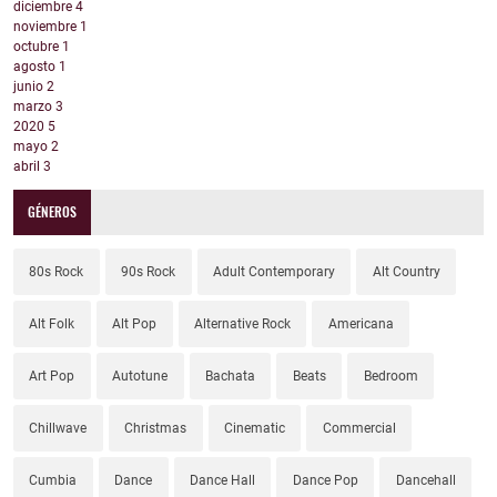
diciembre
4
noviembre
1
octubre
1
agosto
1
junio
2
marzo
3
2020
5
mayo
2
abril
3
GÉNEROS
80s Rock
90s Rock
Adult Contemporary
Alt Country
Alt Folk
Alt Pop
Alternative Rock
Americana
Art Pop
Autotune
Bachata
Beats
Bedroom
Chillwave
Christmas
Cinematic
Commercial
Cumbia
Dance
Dance Hall
Dance Pop
Dancehall