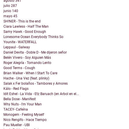
agosto
341
julio
287
junio
140
mayo
45
SH!NER - This is the end
Ciara Lawless - Half The Man
Samy Hawk - Good Enough
Lonesome Ocean Everybody Thinks So
Younite - WATERFALL
Leppaul - Galway
Daniel Devita - Doble D - Me dijeron señor
Belén Vivero - Soy Alguien Más
Roger Alegría - Tomando Lento
Good Terms - Cough
Brian Walker - When I Start To Care
Hache - Una Vez (feat. plinky)
Salak x Fer bolaños - Tambores y Amores
Kálo - Red Flags
Idit Eshel - La Vida - Etz Baruach (en Arbol en el...
Bella Dose - Manifest
Why Nuts - I'm Your Man
TACEY- Cafeína
Monogem - Feeling Myself
Nico Rengifo - Hace Tiempo
Pau Mueller - UBI