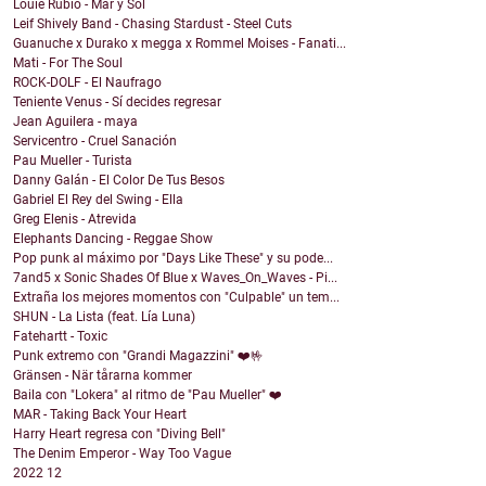
Louie Rubio - Mar y Sol
Leif Shively Band - Chasing Stardust - Steel Cuts
Guanuche x Durako x megga x Rommel Moises - Fanati...
Mati - For The Soul
ROCK-DOLF - El Naufrago
Teniente Venus - Sí decides regresar
Jean Aguilera - maya
Servicentro - Cruel Sanación
Pau Mueller - Turista
Danny Galán - El Color De Tus Besos
Gabriel El Rey del Swing - Ella
Greg Elenis - Atrevida
Elephants Dancing - Reggae Show
Pop punk al máximo por "Days Like These" y su pode...
7and5 x Sonic Shades Of Blue x Waves_On_Waves - Pi...
Extraña los mejores momentos con "Culpable" un tem...
SHUN - La Lista (feat. Lía Luna)
Fatehartt - Toxic
Punk extremo con "Grandi Magazzini" ❤️🤟
Gränsen - När tårarna kommer
Baila con "Lokera" al ritmo de "Pau Mueller" ❤️
MAR - Taking Back Your Heart
Harry Heart regresa con "Diving Bell"
The Denim Emperor - Way Too Vague
2022
12