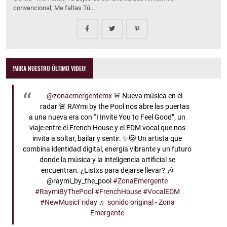
convencional, Me faltas Tú…
!MIRA NUESTRO ÚLTIMO VIDEO!
@zonaemergentemx
🚨 Nueva música en el
radar 🚨 RAYmi by the Pool nos abre las puertas
a una nueva era con “I Invite You to Feel Good”, un
viaje entre el French House y el EDM vocal que nos
invita a soltar, bailar y sentir. ✨🐱 Un artista que
combina identidad digital, energía vibrante y un futuro
donde la música y la inteligencia artificial se
encuentran. ¿Listxs para dejarse llevar? 🎶
@raymi_by_the_pool
#ZonaEmergente
#RaymiByThePool
#FrenchHouse
#VocalEDM
#NewMusicFriday
♬ sonido original - Zona
Emergente