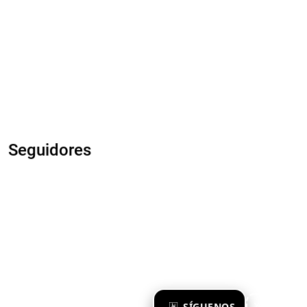
Seguidores
×
SÍGUENOS
Ya te sigo