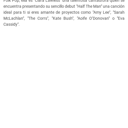
Folk Pop, ella es "Ciara Lawless" una talentosa cantautora quien se
encuentra presentando su sencillo debut "Half The Man" una canción
ideal para ti si eres amante de proyectos como "Amy Lee", "Sarah
McLachlan", "The Corrs", "Kate Bush", "Aoife O’Donovan" o "Eva
Cassidy".