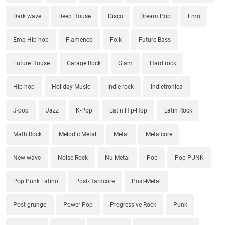
Dark wave
Deep House
Disco
Dream Pop
Emo
Emo Hip-hop
Flamenco
Folk
Future Bass
Future House
Garage Rock
Glam
Hard rock
Hip-hop
Holiday Music
Indie rock
Indietronica
J-pop
Jazz
K-Pop
Latin Hip-Hop
Latin Rock
Math Rock
Melodic Metal
Metal
Metalcore
New wave
Noise Rock
Nu Metal
Pop
Pop PUNK
Pop Punk Latino
Post-Hardcore
Post-Metal
Post-grunge
Power Pop
Progressive Rock
Punk