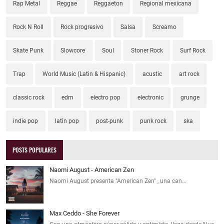
Rap Metal
Reggae
Reggaeton
Regional mexicana
Rock N Roll
Rock progresivo
Salsa
Screamo
Skate Punk
Slowcore
Soul
Stoner Rock
Surf Rock
Trap
World Music (Latin & Hispanic)
acustic
art rock
classic rock
edm
electro pop
electronic
grunge
indie pop
latin pop
post-punk
punk rock
ska
POSTS POPULARES
Naomi August - American Zen
Naomi August presenta "American Zen" , una can…
Max Ceddo - She Forever